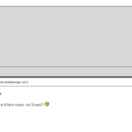
ia dzisiejszego vol.2
s
za Kilera masz na Scanii?