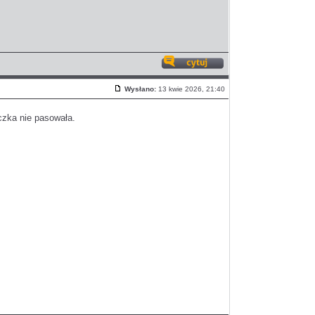
Odpowiedz
z
Wysłano:
13 kwie 2026, 21:40
cytatem
Post
czka nie pasowała.