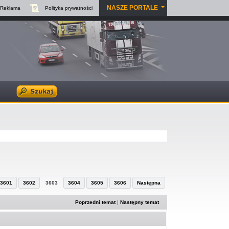
NASZE PORTALE
Reklama
Polityka
prywatności
3601
3602
3603
3604
3605
3606
Następna
Poprzedni temat
|
Następny temat