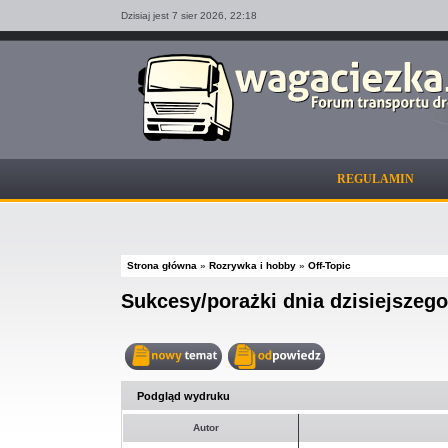
Dzisiaj jest 7 sier 2026,
22:18
REGULAMIN
Strona główna
»
Rozrywka i hobby
»
Off-Topic
Sukcesy/porażki dnia dzisiejszego
Nowy
Odpowiedz
temat
w
Podgląd wydruku
temacie
Autor