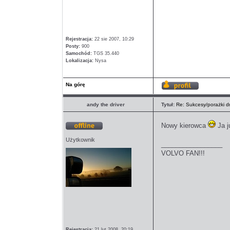
Rejestracja:
22 sie 2007, 10:29
Posty:
900
Samochód:
TGS 35.440
Lokalizacja:
Nysa
Na górę
Wyświetl
profil
andy the driver
Tytuł:
Re: Sukcesy/porażki dn
Nowy kierowca
Ja j
Offline
Użytkownik
_________________
VOLVO FAN!!!
Rejestracja:
21 lut 2008, 20:19