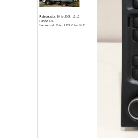
Rejestracja:
16 lip 2008, 13:12
Posty:
424
Samochód:
Volvo FM9 Volvo fl6 11