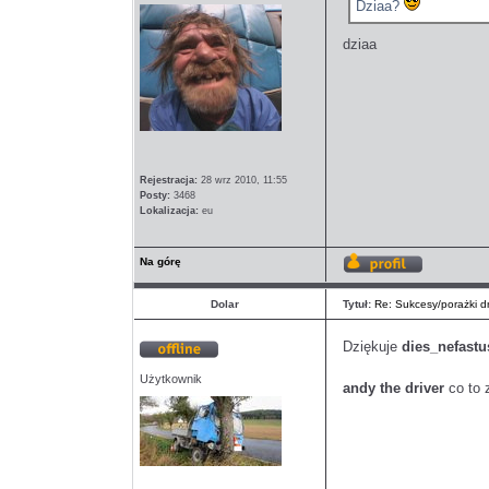
Dziaa?
dziaa
Rejestracja:
28 wrz 2010, 11:55
Posty:
3468
Lokalizacja:
eu
Na górę
Wyświetl
profil
Dolar
Tytuł:
Re: Sukcesy/porażki dn
Dziękuje
dies_nefastu
Offline
Użytkownik
andy the driver
co to 