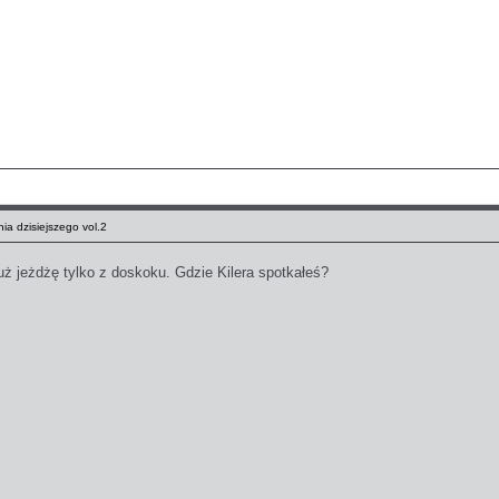
ia dzisiejszego vol.2
uż jeżdżę tylko z doskoku. Gdzie Kilera spotkałeś?