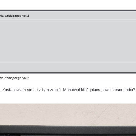
ia dzisiejszego vol.2
ia dzisiejszego vol.2
ii. Zastanawiam się co z tym zrobić. Montował ktoś jakieś nowoczesne radia