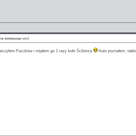
ia dzisiejszego vol.2
iczyłem Paczków i mijałem go 2 razy koło Ściborza
Auto poznałem, tabli