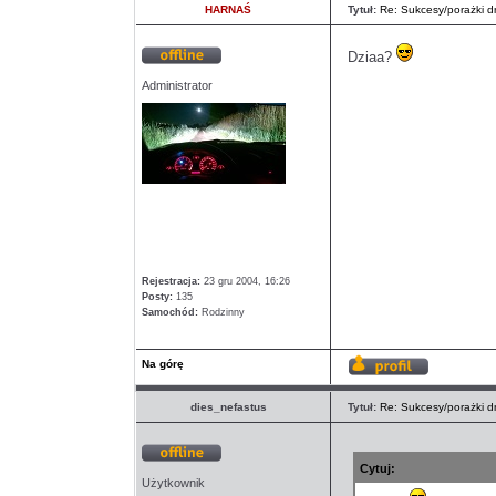
HARNAŚ
Tytuł:
Re: Sukcesy/porażki dn
Dziaa?
Offline
Administrator
Rejestracja:
23 gru 2004, 16:26
Posty:
135
Samochód:
Rodzinny
Na górę
Wyświetl
profil
dies_nefastus
Tytuł:
Re: Sukcesy/porażki dn
Cytuj:
Offline
Użytkownik