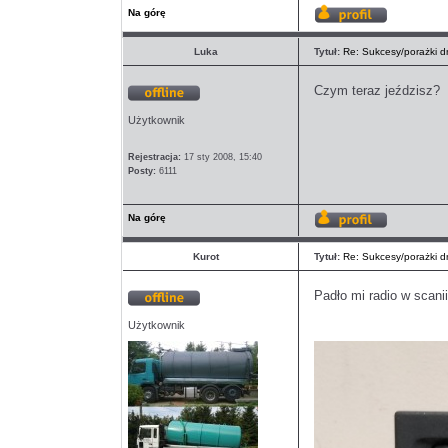
Na górę
Wyświetl
profil
Luka
Tytuł:
Re: Sukcesy/porażki dn
Czym teraz jeździsz?
Offline
Użytkownik
Rejestracja:
17 sty 2008, 15:40
Posty:
6111
Na górę
Wyświetl
profil
Kurot
Tytuł:
Re: Sukcesy/porażki dn
Padło mi radio w scan
Offline
Użytkownik