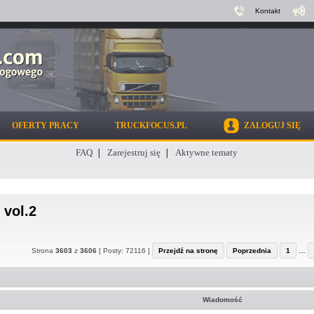
Kontakt
OFERTY PRACY
TRUCKFOCUS.PL
ZALOGUJ SIĘ
FAQ
Zarejestruj się
Aktywne tematy
 vol.2
Strona
3603
z
3606
[ Posty: 72116 ]
Przejdź na stronę
Poprzednia
1
…
Wiadomość