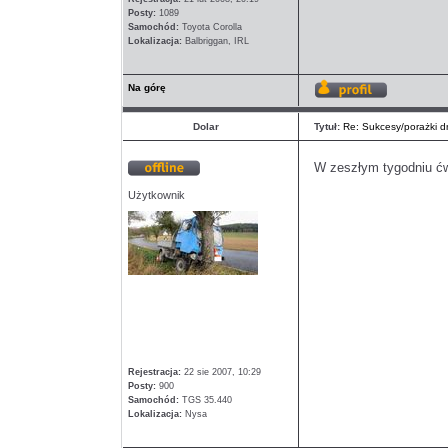
Posty:
1089
Samochód:
Toyota Corolla
Lokalizacja:
Balbriggan, IRL
Na górę
Wyświetl
profil
Dolar
Tytuł:
Re: Sukcesy/porażki dn
W zeszłym tygodniu ćw
Offline
Użytkownik
Rejestracja:
22 sie 2007, 10:29
Posty:
900
Samochód:
TGS 35.440
Lokalizacja:
Nysa