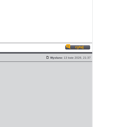
Odpowiedz
z
Wysłano:
13 kwie 2026, 21:37
cytatem
Post