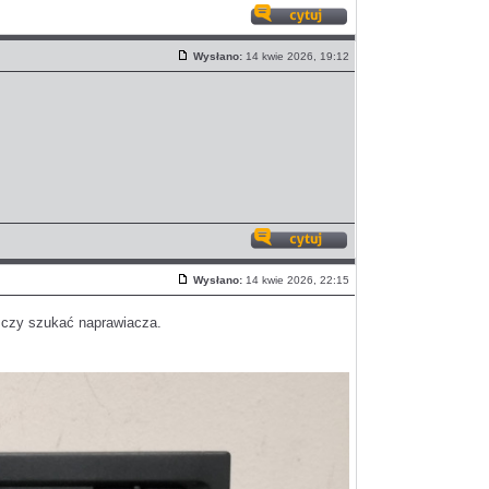
Odpowiedz
z
Wysłano:
14 kwie 2026, 19:12
cytatem
Post
Odpowiedz
z
Wysłano:
14 kwie 2026, 22:15
cytatem
Post
? czy szukać naprawiacza.