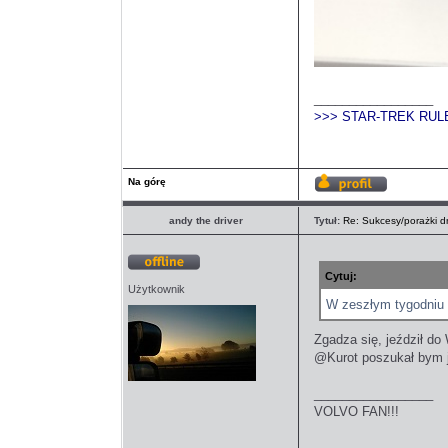
_________________
>>> STAR-TREK RUL
Na górę
Wyświetl
profil
andy the driver
Tytuł:
Re: Sukcesy/porażki dn
Cytuj:
Offline
Użytkownik
W zeszłym tygodniu 
Zgadza się, jeździł d
@Kurot poszukał bym j
_________________
VOLVO FAN!!!