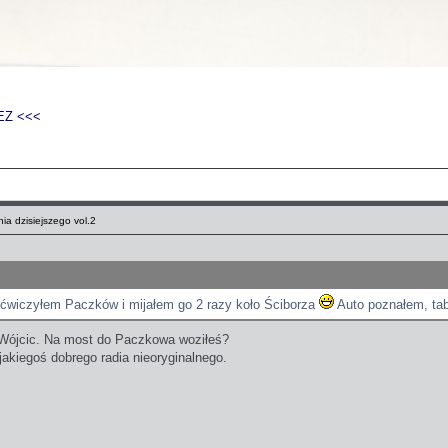
EZ <<<
ia dzisiejszego vol.2
ćwiczyłem Paczków i mijałem go 2 razy koło Ściborza
Auto poznałem, tab
o Wójcic. Na most do Paczkowa woziłeś?
akiegoś dobrego radia nieoryginalnego.