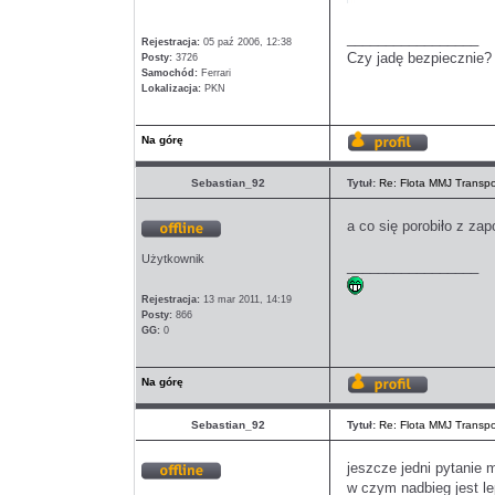
_________________
Rejestracja:
05 paź 2006, 12:38
Czy jadę bezpiecznie?
Posty:
3726
Samochód:
Ferrari
Lokalizacja:
PKN
Na górę
Wyświetl
profil
Sebastian_92
Tytuł:
Re: Flota MMJ Transpo
a co się porobiło z za
Offline
Użytkownik
_________________
Rejestracja:
13 mar 2011, 14:19
Posty:
866
GG:
0
Na górę
Wyświetl
profil
Sebastian_92
Tytuł:
Re: Flota MMJ Transpo
jeszcze jedni pytanie 
w czym nadbieg jest l
Offline