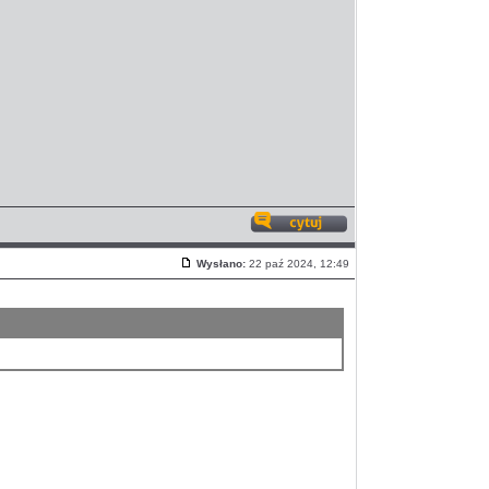
Odpowiedz
z
Wysłano:
22 paź 2024, 12:49
cytatem
Post