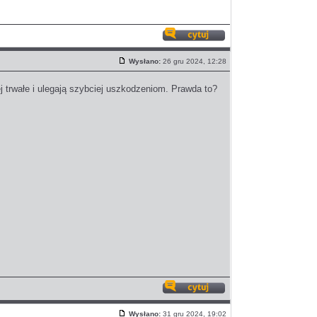
Odpowiedz
z
Wysłano:
26 gru 2024, 12:28
cytatem
Post
j trwałe i ulegają szybciej uszkodzeniom. Prawda to?
Odpowiedz
z
Wysłano:
31 gru 2024, 19:02
cytatem