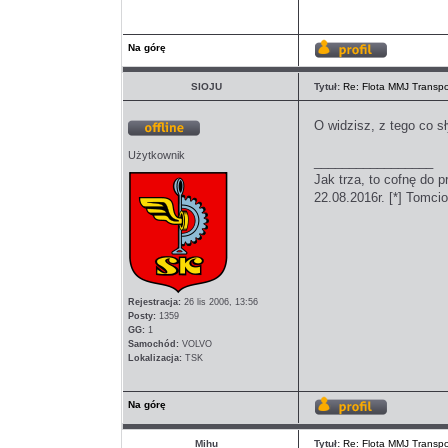
Na górę
Wyświetl
profil
SIOJU
Tytuł:
Re: Flota MMJ Transpo
O widzisz, z tego co s
Offline
Użytkownik
_________________
Jak trza, to cofnę do p
22.08.2016r. [*] Tomcio
Rejestracja:
26 lis 2006, 13:56
Posty:
1359
GG:
1
Samochód:
VOLVO
Lokalizacja:
TSK
Na górę
Wyświetl
profil
Mihu
Tytuł:
Re: Flota MMJ Transpo