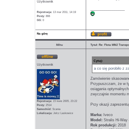
Użytkownik
_________________
Rejestracja:
13 mar 2011, 14:19
Posty:
866
GG:
0
Na górę
Wyświetl
profil
Mihu
Tytuł:
Re: Flota MMJ Transpo
Cytuj:
Offline
Użytkownik
a co się porobiło z 
Zamówienie skasowane.
Przypuszczam, że w tym
osiągania optymalnych
zwyczajnie momentu mo
Rejestracja:
15 kwie 2005, 23:22
Przy okazji zaprezentu
Posty:
2514
Samochód:
Scania
Lokalizacja:
Jelcz Laskowice
Marka:
Iveco
Model:
Stralis Hi-Way
Rok produkcji:
2018