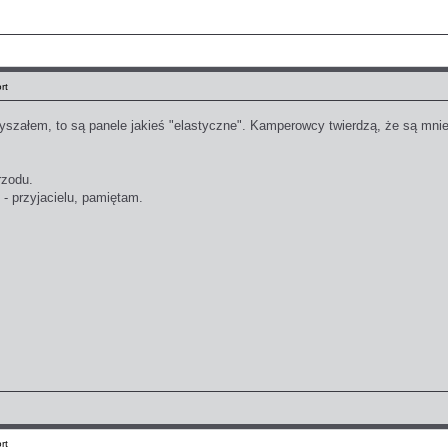
rt
łyszałem, to są panele jakieś "elastyczne". Kamperowcy twierdzą, że są mnie
rzodu.
 - przyjacielu, pamiętam.
rt