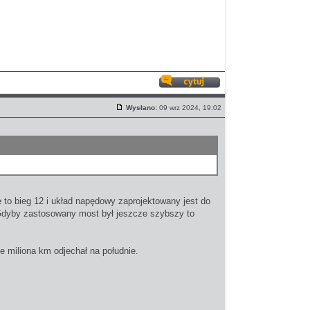
Odpowiedz
z
Wysłano:
09 wrz 2024, 19:02
cytatem
Post
 to bieg 12 i układ napędowy zaprojektowany jest do
Gdyby zastosowany most był jeszcze szybszy to
e miliona km odjechał na południe.