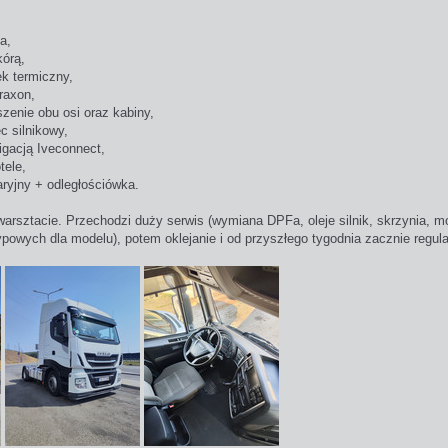
a,
kórą,
ek termiczny,
raxon,
zenie obu osi oraz kabiny,
c silnikowy,
igacją Iveconnect,
tele,
yjny + odległościówka.
 warsztacie. Przechodzi duży serwis (wymiana DPFa, oleje silnik, skrzynia, 
powych dla modelu), potem oklejanie i od przyszłego tygodnia zacznie regul