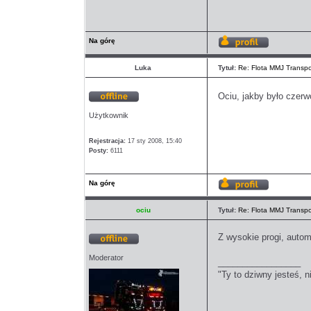
Na górę
Wyświetl
profil
Luka
Tytuł:
Re: Flota MMJ Transpo
Ociu, jakby było czerw
Offline
Użytkownik
Rejestracja:
17 sty 2008, 15:40
Posty:
6111
Na górę
Wyświetl
profil
ociu
Tytuł:
Re: Flota MMJ Transpo
Z wysokie progi, auto
Offline
Moderator
_________________
"Ty to dziwny jesteś, n