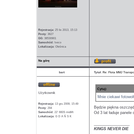
Rejestracja:
25 lis 2013, 15:13
Posty:
3627
GG:
38530901
Samochód:
Iveco
Lokalizacja:
Oleśnica
Na górę
Wyświetl
profil
bart
Tytuł:
Re: Flota MMJ Transpo
Cytuj:
Offline
Użytkownik
Mnie ciekawi fotowol
Rejestracja:
13 gru 2009, 15:49
Będzie piękna oszczędn
Posty:
294
Od 3 lat ładuje panele 
Samochód:
22' 660S midlift
Lokalizacja:
G D A Ń S K
_________________
KINGS NEVER DIE