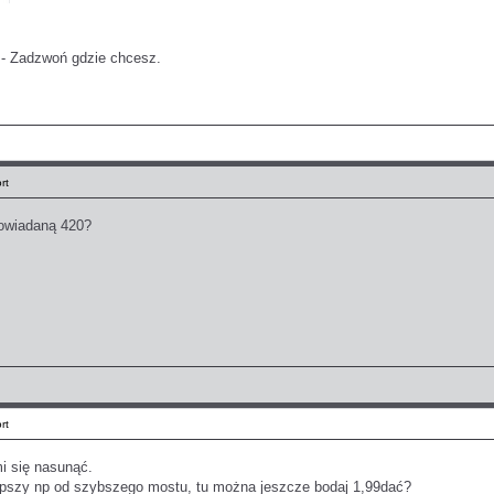
 - Zadzwoń gdzie chcesz.
rt
powiadaną 420?
rt
mi się nasunąć.
epszy np od szybszego mostu, tu można jeszcze bodaj 1,99dać?