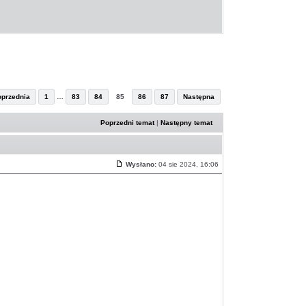
oprzednia
1
…
83
84
85
86
87
Następna
Poprzedni temat
|
Następny temat
Wysłano:
04 sie 2024, 16:06
Post