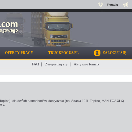
Kontakt
OFERTY PRACY
TRUCKFOCUS.PL
ZALOGUJ SIĘ
FAQ
Zarejestruj się
Aktywne tematy
opline), dla dwóch samochodów identycznie (np: Scania 124L Topline, MAN TGA XLX).
usy.