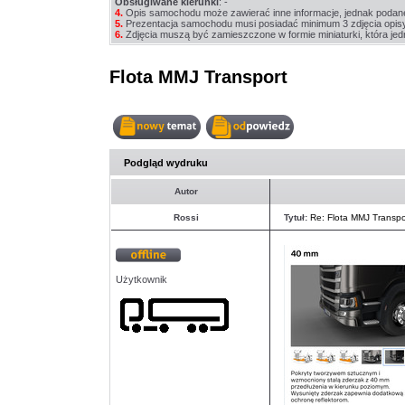
Obsługiwane kierunki
: -
4.
Opis samochodu może zawierać inne informacje, jednak podan
5.
Prezentacja samochodu musi posiadać minimum 3 zdjęcia opis
6.
Zdjęcia muszą być zamieszczone w formie miniaturki, która jedn
Flota MMJ Transport
Nowy
Odpowiedz
temat
w
Podgląd wydruku
temacie
Autor
Rossi
Tytuł:
Re: Flota MMJ Transpo
Offline
Użytkownik