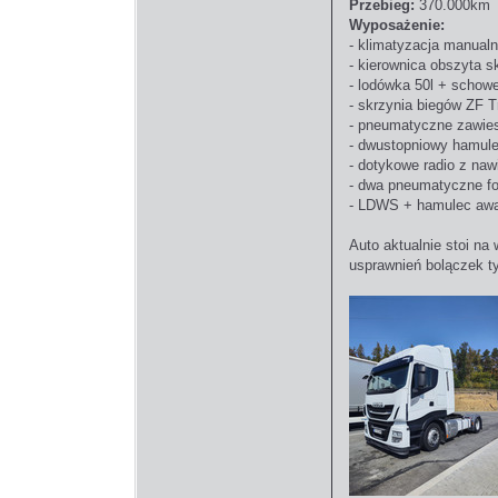
Przebieg:
370.000km
Wyposażenie:
- klimatyzacja manualn
- kierownica obszyta s
- lodówka 50l + schow
- skrzynia biegów ZF T
- pneumatyczne zawies
- dwustopniowy hamule
- dotykowe radio z naw
- dwa pneumatyczne fo
- LDWS + hamulec awar
Auto aktualnie stoi na
usprawnień bolączek ty