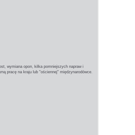
most, wymiana opon, kilka pomniejszych napraw i
arną pracę na kraju lub "ościennej" międzynarodówce.