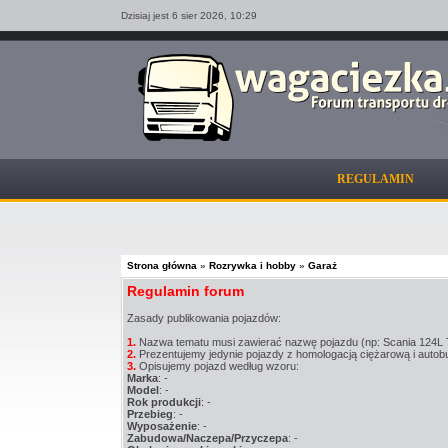
Dzisiaj jest 6 sier 2026,
10:29
REGULAMIN
Strona główna
»
Rozrywka i hobby
»
Garaż
Regulamin forum
Zasady publikowania pojazdów:
1.
Nazwa tematu musi zawierać nazwę pojazdu (np: Scania 124L T
2.
Prezentujemy jedynie pojazdy z homologacją ciężarową i autob
3.
Opisujemy pojazd według wzoru:
Marka
: -
Model
: -
Rok produkcji
: -
Przebieg
: -
Wyposażenie
: -
Zabudowa/Naczepa/Przyczepa
: -