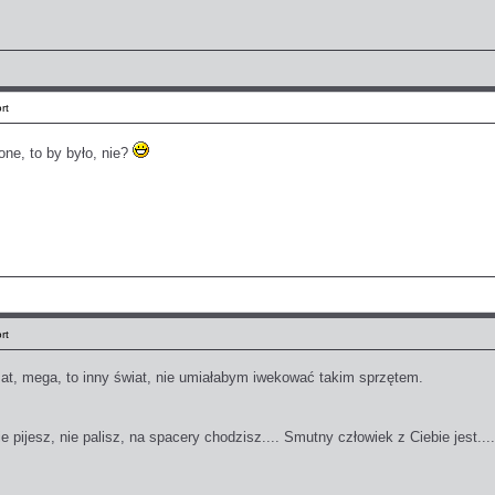
rt
one, to by było, nie?
rt
mat, mega, to inny świat, nie umiałabym iwekować takim sprzętem.
ie pijesz, nie palisz, na spacery chodzisz.... Smutny człowiek z Ciebie jest....