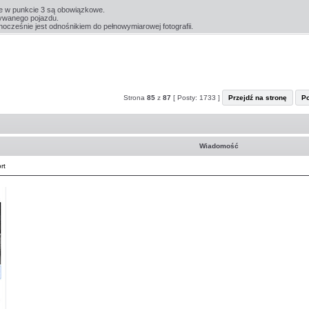
e w punkcie 3 są obowiązkowe.
ywanego pojazdu.
ocześnie jest odnośnikiem do pełnowymiarowej fotografii.
Strona
85
z
87
[ Posty: 1733 ]
Przejdź na stronę
P
Wiadomość
rt