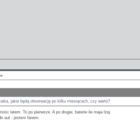
rt
taika, jakie będą obserwację po kilku miesiącach, czy warto?
ośc latem. To po pierwsze. A po drugie, baterie ile maja lżej.
do aut - jestem fanem.