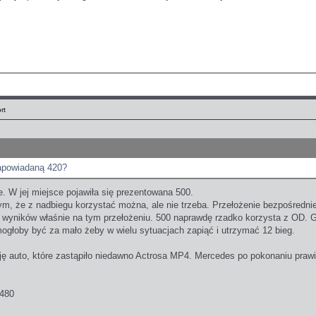
rt
zapowiadaną 420?
 W jej miejsce pojawiła się prezentowana 500.
, że z nadbiegu korzystać można, ale nie trzeba. Przełożenie bezpośrednie
 wyników właśnie na tym przełożeniu. 500 naprawdę rzadko korzysta z OD. 
głoby być za mało żeby w wielu sytuacjach zapiąć i utrzymać 12 bieg.
ję auto, które zastąpiło niedawno Actrosa MP4. Mercedes po pokonaniu prawi
 480