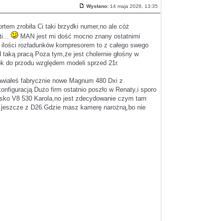
z
Wysłano:
14 maja 2026, 13:35
cytatem
Post
tem zrobiła Ci taki brzydki numer,no ale cóż
i...
MAN jest mi dość mocno znany ostatnimi
 ilości rozładunków kompresorem to z całego swego
d taką pracą.Poza tym,że jest cholernie głośny w
krok do przodu względem modeli sprzed 21r.
stawiałeś fabrycznie nowe Magnum 480 Dxi z
nfiguracją.Dużo firm ostatnio poszło w Renaty,i sporo
blisko V8 530 Karola,no jest zdecydowanie czym tam
N jeszcze z D26.Gdzie masz kamerę narożną,bo nie