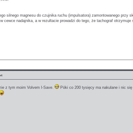
ego silnego magnesu do czujnika ruchu (impulsatora) zamontowanego przy s
 cewce nadajnika, a w rezultacie prowadzi do tego, że tachograf otrzymuje
rt
zie z tym moim Volvem I-Save.
Póki co 200 tysięcy ma nakulane i nic się