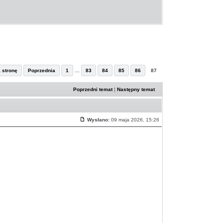
a stronę
Poprzednia
1
…
83
84
85
86
87
Poprzedni temat
|
Następny temat
Wysłano:
09 maja 2026, 15:26
Post