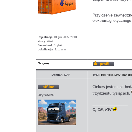
_________________
Przyłożenie zewnętrzn
elektromagnetycznego w
Rejestracja:
04 gru 2005, 20:01
Posty:
2624
Samochód:
Szybki
Lokalizacja:
Szczecin
Na górę
Wyświetl
profil
Damian_DAF
Tytuł:
Re: Flota MMJ Transpo
Ciekaw jestem jak będ
Offline
trzydziestu tysiącach.
Użytkownik
_________________
C, CE, KW