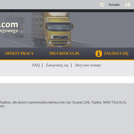
Kontakt
OFERTY PRACY
TRUCKFOCUS.PL
ZALOGUJ SIĘ
FAQ
Zarejestruj się
Aktywne tematy
opline), dla dwóch samochodów identycznie (np: Scania 124L Topline, MAN TGA XLX).
usy.