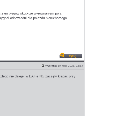
krzyni biegów skutkuje wyrównaniem pola
 sygnał odpowiedni dla pojazdu nieruchomego.
Odpowiedz
z
Wysłano:
15 maja 2026, 22:53
cytatem
Post
 złego nie dzieje, w DAFie NG zaczęły klepać przy