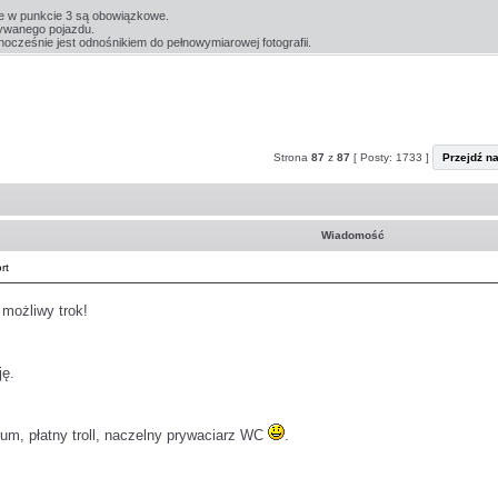
e w punkcie 3 są obowiązkowe.
ywanego pojazdu.
ocześnie jest odnośnikiem do pełnowymiarowej fotografii.
Strona
87
z
87
[ Posty: 1733 ]
Przejdź n
Wiadomość
rt
 możliwy trok!
ję.
um, płatny troll, naczelny prywaciarz WC
.