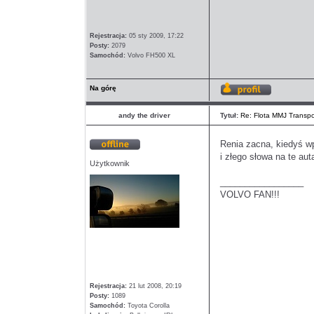
Rejestracja:
05 sty 2009, 17:22
Posty:
2079
Samochód:
Volvo FH500 XL
Na górę
Wyświetl
profil
andy the driver
Tytuł:
Re: Flota MMJ Transpo
Renia zacna, kiedyś wp
Offline
i złego słowa na te au
Użytkownik
_________________
VOLVO FAN!!!
Rejestracja:
21 lut 2008, 20:19
Posty:
1089
Samochód:
Toyota Corolla