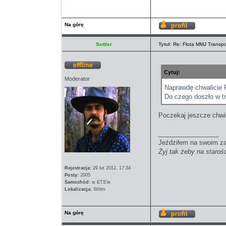
Na górę
Wyświetl
profil
Settler
Tytuł:
Re: Flota MMJ Transpo
Cytuj:
Offline
Moderator
Naprawdę chwalicie
Do czego doszło w t
Poczekaj jeszcze chwi
_________________
Jeździłem na swoim z
Żyj tak żeby na staroś
Rejestracja:
29 lut 2012, 17:34
Posty:
2005
Samochód:
w ETS'ie
Lokalizacja:
Sthlm
Na górę
Wyświetl