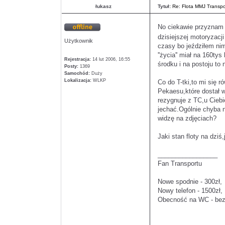
profil
łukasz
Tytuł:
Re: Flota MMJ Transpo
No ciekawie przyzna
Offline
dzisiejszej motoryzacj
Użytkownik
czasy bo jeździłem ni
''życia'' miał na 160t
Rejestracja:
14 lut 2006, 16:55
środku i na postoju to
Posty:
1369
Samochód:
Duży
Lokalizacja:
WLKP
Co do T-tki,to mi się 
Pekaesu,które dostał w
rezygnuje z TC,u Ciebi
jechać.Ogólnie chyba 
widzę na zdjęciach?
Jaki stan floty na dzi
_________________
Fan Transportu
Nowe spodnie - 300zł,
Nowy telefon - 1500zł,
Obecność na WC - bez