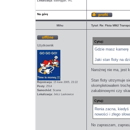
Lokalizacja:
Balbriggan, IRL
Na górę
Wyświetl
profil
Mihu
Tytuł:
Re: Flota MMJ Transpo
Cytuj:
Offline
Użytkownik
Gdzie masz kamerę n
Jaki stan floty na d
Narożnej nie ma, jest
Stan floty utrzymuje s
Rejestracja:
15 kwie 2005, 23:22
skompletowałem trochę
Posty:
2514
zakabinowymi czy skan
Samochód:
Scania
Lokalizacja:
Jelcz Laskowice
Cytuj:
Renia zacna, kiedyś 
nowości i złego słow
No zapraszam, zapra