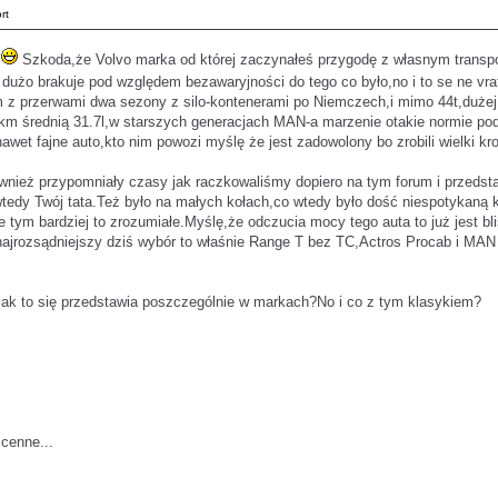
rt
m
Szkoda,że Volvo marka od której zaczynałeś przygodę z własnym transpor
i dużo brakuje pod względem bezawaryjności do tego co było,no i to se ne vrat
m z przerwami dwa sezony z silo-kontenerami po Niemczech,i mimo 44t,dużej
ys km średnią 31.7l,w starszych generacjach MAN-a marzenie otakie normie po
 nawet fajne auto,kto nim powozi myślę że jest zadowolony bo zrobili wielki 
również przypomniały czasy jak raczkowaliśmy dopiero na tym forum i przed
tedy Twój tata.Też było na małych kołach,co wtedy było dość niespotykaną ko
e tym bardziej to zrozumiałe.Myślę,że odczucia mocy tego auta to już jest 
najrozsądniejszy dziś wybór to właśnie Range T bez TC,Actros Procab i MA
ś,jak to się przedstawia poszczególnie w markach?No i co z tym klasykiem?
cenne...