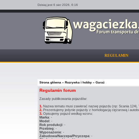
Dzisiaj jest 6 sier 2026,
6:16
REGULAMIN
Strona główna
»
Rozrywka i hobby
»
Garaż
Regulamin forum
Zasady publikowania pojazdów:
1.
Nazwa tematu musi zawierać nazwę pojazdu (np: Scania 124L T
2.
Prezentujemy jedynie pojazdy z homologacją ciężarową i autob
3.
Opisujemy pojazd według wzoru:
Marka
: -
Model
: -
Rok produkcji
: -
Przebieg
: -
Wyposażenie
: -
Zabudowa/Naczepa/Przyczepa
: -