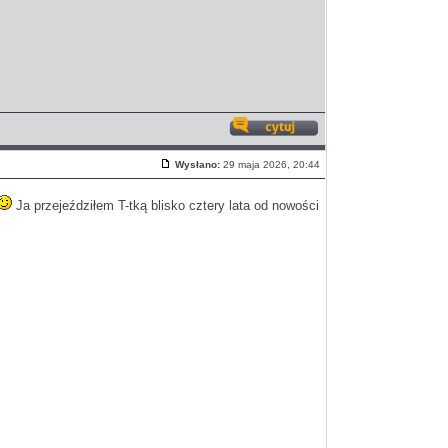
Odpowiedz
z
Wysłano:
29 maja 2026, 20:44
cytatem
Post
Ja przejeździłem T-tką blisko cztery lata od nowości