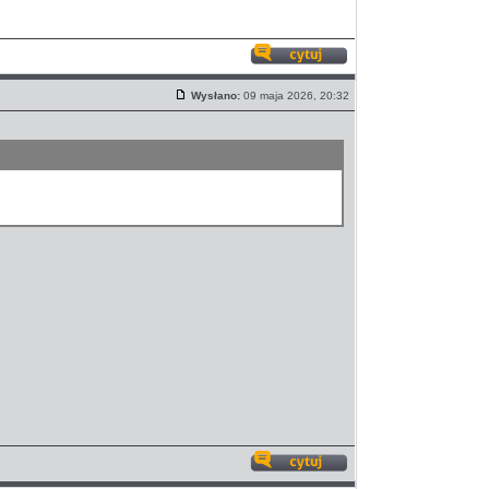
Odpowiedz
z
Wysłano:
09 maja 2026, 20:32
cytatem
Post
Odpowiedz