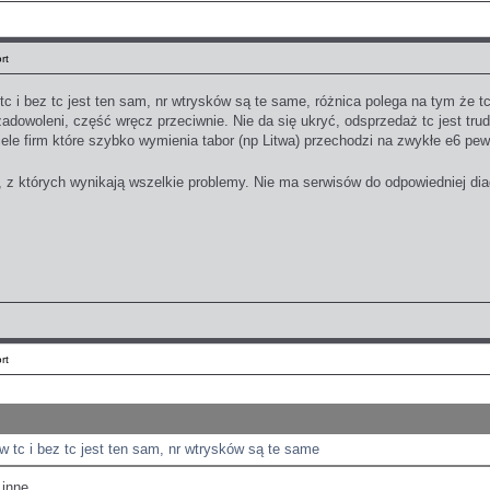
rt
tc i bez tc jest ten sam, nr wtrysków są te same, różnica polega na tym że tc
 zadowoleni, część wręcz przeciwnie. Nie da się ukryć, odsprzedaż tc jest tr
le firm które szybko wymienia tabor (np Litwa) przechodzi na zwykłe e6 pew
, z których wynikają wszelkie problemy. Nie ma serwisów do odpowiedniej di
rt
 w tc i bez tc jest ten sam, nr wtrysków są te same
 inne.