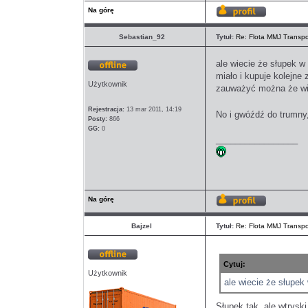
Na górę
Wyświetl
profil
Sebastian_92
Tytuł:
Re: Flota MMJ Transpo
ale wiecie że słupek w 
miało i kupuje kolejne
Offline
Użytkownik
zauważyć można że wie
Rejestracja:
13 mar 2011, 14:19
No i gwóźdź do trumny
Posty:
866
GG:
0
_________________
Na górę
Wyświetl
profil
Bajzel
Tytuł:
Re: Flota MMJ Transpo
Cytuj:
Offline
Użytkownik
ale wiecie że słupek
Słupek tak, ale wtryski