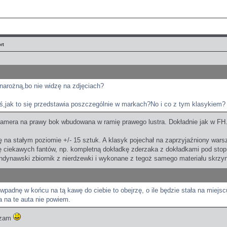
rt
arożną,bo nie widzę na zdjęciach?
ziś,jak to się przedstawia poszczególnie w markach?No i co z tym klasykiem?
 kamera na prawy bok wbudowana w ramię prawego lustra. Dokładnie jak w FH
ię na stałym poziomie +/- 15 sztuk. A klasyk pojechał na zaprzyjaźniony warsz
 ciekawych fantów, np. kompletną dokładkę zderzaka z dokładkami pod stopn
dynawski zbiornik z nierdzewki i wykonane z tegoż samego materiału skrzyn
wpadnę w końcu na tą kawę do ciebie to obejrzę, o ile będzie stała na miejs
a na te auta nie powiem.
szam