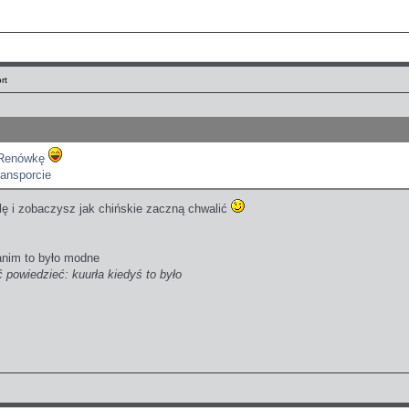
rt
 Renówkę
ransporcie
lę i zobaczysz jak chińskie zaczną chwalić
anim to było modne
ć powiedzieć: kuurła kiedyś to było