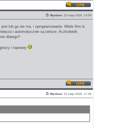
Odpowiedz
z
Wysłano:
15 maja 2026, 14:59
cytatem
Post
 jest lub go nie ma, i oprogramowanie. Wiele firm tc
udniejsza i automatycznie są tańsze. Aczkolwiek
nie dlatego?
agnozy i naprawy
Odpowiedz
z
Wysłano:
15 maja 2026, 17:45
cytatem
Post