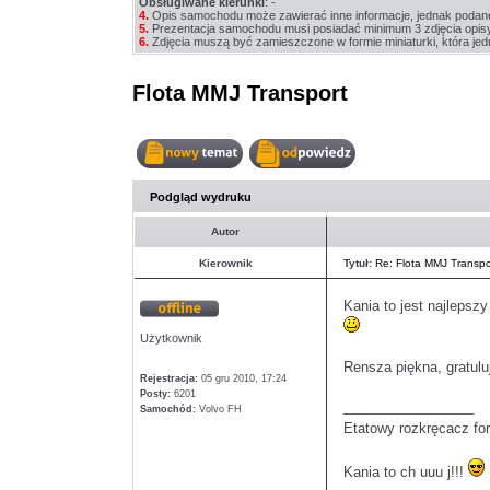
Obsługiwane kierunki
: -
4.
Opis samochodu może zawierać inne informacje, jednak podan
5.
Prezentacja samochodu musi posiadać minimum 3 zdjęcia opis
6.
Zdjęcia muszą być zamieszczone w formie miniaturki, która jedn
Flota MMJ Transport
Nowy
Odpowiedz
temat
w
Podgląd wydruku
temacie
Autor
Kierownik
Tytuł:
Re: Flota MMJ Transpo
Kania to jest najlepszy
Offline
Użytkownik
Rensza piękna, gratulu
Rejestracja:
05 gru 2010, 17:24
Posty:
6201
_________________
Samochód:
Volvo FH
Etatowy rozkręcacz for
Kania to ch uuu j!!!