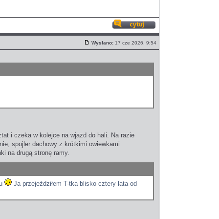
Odpowiedz
z
Wysłano:
17 cze 2026, 9:54
cytatem
Post
.
tat i czeka w kolejce na wjazd do hali. Na razie
ie, spojler dachowy z krótkimi owiewkami
ki na drugą stronę ramy.
cu
Ja przejeździłem T-tką blisko cztery lata od