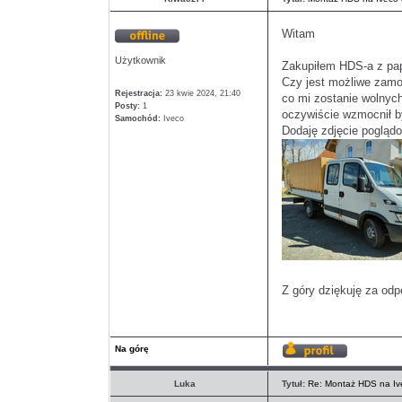
Witam
Offline
Użytkownik
Zakupiłem HDS-a z pap
Czy jest możliwe zamo
Rejestracja:
23 kwie 2024, 21:40
co mi zostanie wolnych
Posty:
1
oczywiście wzmocnił by
Samochód:
Iveco
Dodaję zdjęcie pogląd
Z góry dziękuję za od
Na górę
Wyświetl
profil
Luka
Tytuł:
Re: Montaż HDS na Ive