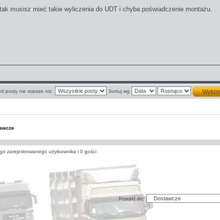
I tak musisz mieć takie wyliczenia do UDT i chyba poświadczenie montażu.
tl posty nie starsze niż:
Sortuj wg
awcze
go zarejestrowanego użytkownika i 0 gości
Przejdź do: