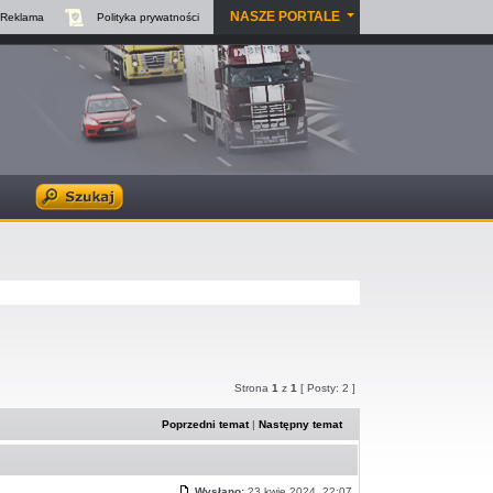
NASZE PORTALE
Reklama
Polityka
prywatności
Strona
1
z
1
[ Posty: 2 ]
Poprzedni temat
|
Następny temat
Wysłano:
23 kwie 2024, 22:07