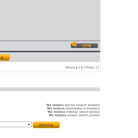
Odpowiedz
z
cytatem
Strona
1
z
1
[ Posty: 2 ]
Nie możesz
tworzyć nowych tematów
Nie możesz
odpowiadać w tematach
Nie możesz
zmieniać swoich postów
Nie możesz
usuwać swoich postów