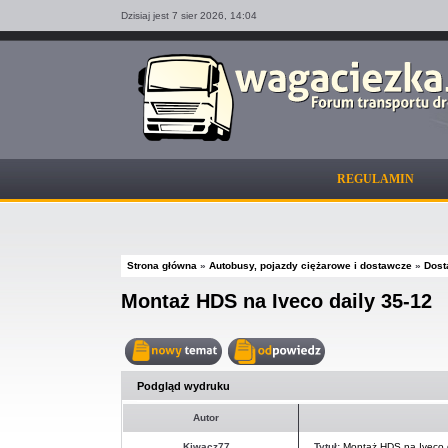
Dzisiaj jest 7 sier 2026,
14:04
REGULAMIN
Strona główna
»
Autobusy, pojazdy ciężarowe i dostawcze
»
Dost
Montaż HDS na Iveco daily 35-12
Nowy
Odpowiedz
temat
w
Podgląd wydruku
temacie
Autor
Kiwacz77
Tytuł:
Montaż HDS na Iveco 