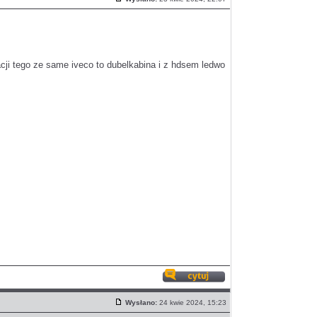
Post
ji tego ze same iveco to dubelkabina i z hdsem ledwo
Odpowiedz
z
Wysłano:
24 kwie 2024, 15:23
cytatem
Post