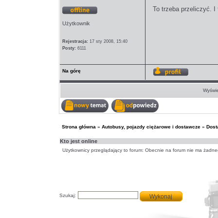
To trzeba przeliczyć. 
Offline
Użytkownik
Rejestracja:
17 sty 2008, 15:40
Posty:
6111
Na górę
Wyświetl
profil
Wyświe
Nowy
Odpowiedz
temat
w
temacie
Strona główna
»
Autobusy, pojazdy ciężarowe i dostawcze
»
Dost
Kto jest online
Użytkownicy przeglądający to forum: Obecnie na forum nie ma żadne
Szukaj: