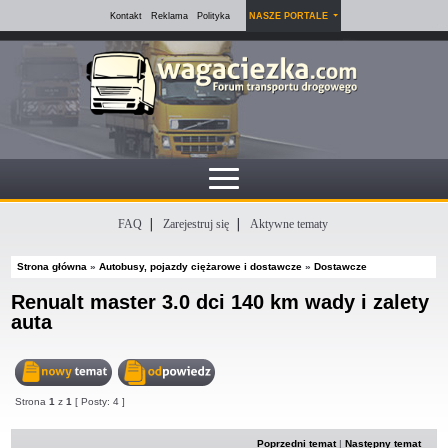
Kontakt
Reklama
Polityka
NASZE PORTALE
FAQ
Zarejestruj się
Aktywne tematy
Strona główna
»
Autobusy, pojazdy ciężarowe i dostawcze
»
Dostawcze
Renualt master 3.0 dci 140 km wady i zalety
auta
Nowy
Odpowiedz
Strona
1
z
1
[ Posty: 4 ]
temat
w
temacie
Poprzedni temat
|
Następny temat