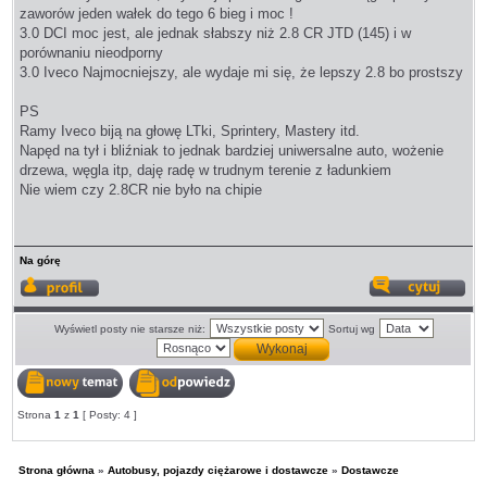
zaworów jeden wałek do tego 6 bieg i moc !
3.0 DCI moc jest, ale jednak słabszy niż 2.8 CR JTD (145) i w
porównaniu nieodporny
3.0 Iveco Najmocniejszy, ale wydaje mi się, że lepszy 2.8 bo prostszy
PS
Ramy Iveco biją na głowę LTki, Sprintery, Mastery itd.
Napęd na tył i bliźniak to jednak bardziej uniwersalne auto, wożenie
drzewa, węgla itp, daję radę w trudnym terenie z ładunkiem
Nie wiem czy 2.8CR nie było na chipie
Na górę
Wyświetl
Odp
profil
z
cyt
Wyświetl posty nie starsze niż:
Sortuj wg
Nowy
Odpowiedz
Strona
1
z
1
[ Posty: 4 ]
temat
w
temacie
Strona główna
»
Autobusy, pojazdy ciężarowe i dostawcze
»
Dostawcze