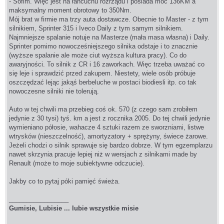
- Sofim. Więc jest na łańcuchu rozrządu i posiada moc 136KM a
maksymalny moment obrotowy to 350Nm.
Mój brat w firmie ma trzy auta dostawcze. Obecnie to Master - z tym
silnikiem, Sprinter 315 i Iveco Daily z tym samym silnikiem.
Najmniejsze spalanie notuje na Masterze (mała masa własna) i Daily.
Sprinter pomimo nowocześniejszego silnika odstaje i to znacznie
(wyższe spalanie ale może ciut wyższa kultura pracy). Co do
awaryjności. To silnik z CR i 16 zaworkach. Więc trzeba uważać co
się leje i sprawdzić przed zakupem. Niestety, wiele osób próbuje
oszczędzać lejąc jakąś berbeluche w postaci biodiesli itp. co tak
nowoczesne silniki nie tolerują.
Auto w tej chwili ma przebieg coś ok. 570 (z czego sam zrobiłem
jedynie z 30 tysi) tyś. km a jest z rocznika 2005. Do tej chwili jedynie
wymieniano półosie, wahacze 4 sztuki razem ze sworzniami, listwe
wtrysków (nieszczelność), amortyzatory + sprężyny, świece żarowe.
Jeżeli chodzi o silnik sprawuje się bardzo dobrze. W tym egzemplarzu
nawet skrzynia pracuje lepiej niż w wersjach z silnikami made by
Renault (może to moje subiektywne odczucie).
Jakby co to pytaj póki pamięć świeża.
_________________
Gumisie, Lubisie ... lubie wszystkie misie