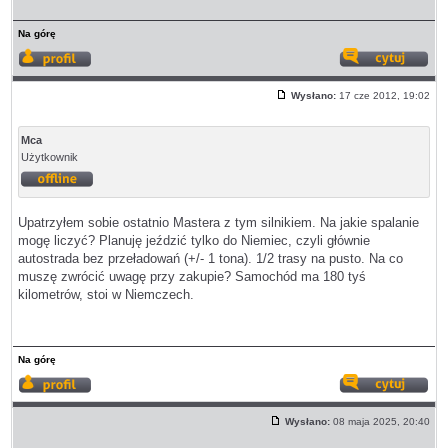
Na górę
Wyświetl
Odp
profil
z
Wysłano:
17 cze 2012, 19:02
cyt
Post
Mca
Użytkownik
Offline
Upatrzyłem sobie ostatnio Mastera z tym silnikiem. Na jakie spalanie
mogę liczyć? Planuję jeździć tylko do Niemiec, czyli głównie
autostrada bez przeładowań (+/- 1 tona). 1/2 trasy na pusto. Na co
muszę zwrócić uwagę przy zakupie? Samochód ma 180 tyś
kilometrów, stoi w Niemczech.
Na górę
Wyświetl
Odp
profil
z
Wysłano:
08 maja 2025, 20:40
cyt
Post