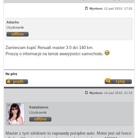
Wysłano:
12 paź 2010, 17:31
Post
Adacho
Użytkownik
Offline
Zamierzam kupić Renualt master 3.0 dci 140 km.
Proszę o informacje na temat awaryjności samochodu.
Na górę
Wyświetl
Odp
profil
z
Wysłano:
14 paź 2010, 21:15
cyt
Post
Kadykianus
Użytkownik
Offline
Master z tym silnikiem to naprawdę pożądne auto. Motor jest od Iveco