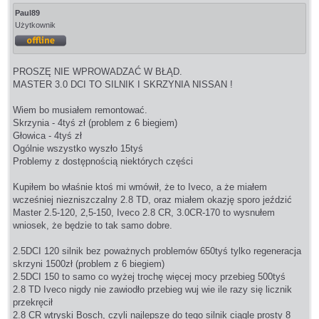
Paul89
Użytkownik
Offline
PROSZĘ NIE WPROWADZAĆ W BŁĄD.
MASTER 3.0 DCI TO SILNIK I SKRZYNIA NISSAN !
Wiem bo musiałem remontować.
Skrzynia - 4tyś zł (problem z 6 biegiem)
Głowica - 4tyś zł
Ogólnie wszystko wyszło 15tyś
Problemy z dostępnością niektórych części
Kupiłem bo właśnie ktoś mi wmówił, że to Iveco, a że miałem
wcześniej niezniszczalny 2.8 TD, oraz miałem okazję sporo jeździć
Master 2.5-120, 2,5-150, Iveco 2.8 CR, 3.0CR-170 to wysnułem
wniosek, że będzie to tak samo dobre.
2.5DCI 120 silnik bez poważnych problemów 650tyś tylko regeneracja
skrzyni 1500zł (problem z 6 biegiem)
2.5DCI 150 to samo co wyżej trochę więcej mocy przebieg 500tyś
2.8 TD Iveco nigdy nie zawiodło przebieg wuj wie ile razy się licznik
przekręcił
2.8 CR wtryski Bosch, czyli najlepsze do tego silnik ciągle prosty 8