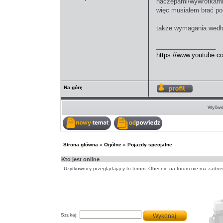
naczepami/wywrotkami,
więc musiałem brać po
także wymagania wedłu
_________________
https://www.youtube.c
Na górę
Wyświetl
profil
Wyświe
Nowy
Odpowiedz
temat
w
temacie
Strona główna
»
Ogólne
»
Pojazdy specjalne
Kto jest online
Użytkownicy przeglądający to forum: Obecnie na forum nie ma żadne
Szukaj: