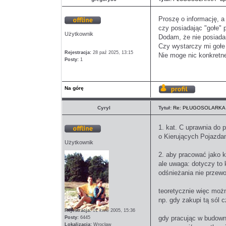
Proszę o informację, 
czy posiadając "gołe" 
Offline
Użytkownik
Dodam, że nie posiadam
Czy wystarczy mi gołe 
Rejestracja:
28 paź 2025, 13:15
Nie moge nic konkretn
Posty:
1
Na górę
Wyświetl
profil
Cyryl
Tytuł:
Re: PŁUGOSOLARKA -
1. kat. C uprawnia do
o Kierujących Pojazda
Offline
Użytkownik
2. aby pracować jako 
ale uwaga: dotyczy to
odśnieżania nie przew
teoretycznie więc moż
np. gdy zakupi tą sól 
Rejestracja:
01 kwie 2005, 15:36
gdy pracując w budown
Posty:
6445
Lokalizacja:
Wrocław