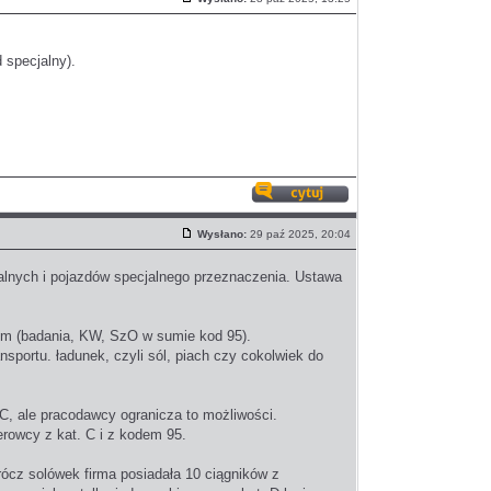
Post
 specjalny).
Odpowiedz
z
Wysłano:
29 paź 2025, 20:04
cytatem
Post
alnych i pojazdów specjalnego przeznaczenia. Ustawa
ym (badania, KW, SzO w sumie kod 95).
ansportu. ładunek, czyli sól, piach czy cokolwiek do
C, ale pracodawcy ogranicza to możliwości.
erowcy z kat. C i z kodem 95.
cz solówek firma posiadała 10 ciągników z