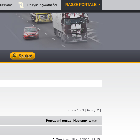
NASZE PORTALE
Reklama
Polityka
prywatności
Strona
1
z
1
[ Posty: 2 ]
Poprzedni temat
|
Następny temat
Wysłano:
28 paź 2025, 13:25