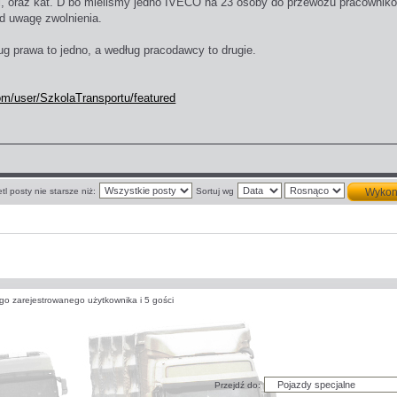
 oraz kat. D bo mieliśmy jedno IVECO na 23 osoby do przewozu pracowników,
d uwagę zwolnienia.
g prawa to jedno, a według pracodawcy to drugie.
om/user/SzkolaTransportu/featured
tl posty nie starsze niż:
Sortuj wg
go zarejestrowanego użytkownika i 5 gości
Przejdź do: