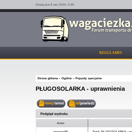
Dzisiaj jest 6 sier 2026,
0:49
REGULAMIN
Strona główna
»
Ogólne
»
Pojazdy specjalne
PŁUGOSOLARKA - uprawnienia
Nowy
Odpowiedz
temat
w
Podgląd wydruku
temacie
Autor
gregory86
Tytuł:
PŁUGOSOLARKA - upr