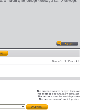
 a miałem tylko jednego kierowcę z kat. D leciwego,
Odpowiedz
z
cytatem
Strona
1
z
1
[ Posty: 2 ]
Nie możesz
tworzyć nowych tematów
Nie możesz
odpowiadać w tematach
Nie możesz
zmieniać swoich postów
Nie możesz
usuwać swoich postów