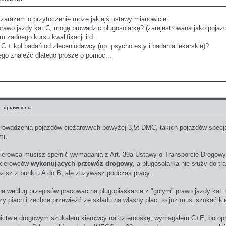
a zarazem o przytoczenie może jakiejś ustawy mianowicie:
prawo jazdy kat C, mogę prowadzić pługosolarkę? (zarejestrowana jako pojazd
 żadnego kursu kwalifikacji itd.
C + kpl badań od zleceniodawcy (np. psychotesty i badania lekarskie)?
ego znaleźć dlatego prosze o pomoc...
 uprawnienia
 prowadzenia pojazdów ciężarowych powyżej 3,5t DMC, takich pojazdów specj
mi.
kierowca musisz spełnić wymagania z Art. 39a Ustawy o Transporcie Drogow
 kierowców
wykonujących przewóz drogowy
, a pługosolarka nie służy do tr
ozisz z punktu A do B, ale zużywasz podczas pracy.
na według przepisów pracować na pługopiaskarce z "gołym" prawo jazdy kat. 
czy piach i zechce przewieźć ze składu na własny plac, to już musi szukać ki
ictwie drogowym szukałem kierowcy na czteroośkę, wymagałem C+E, bo opró