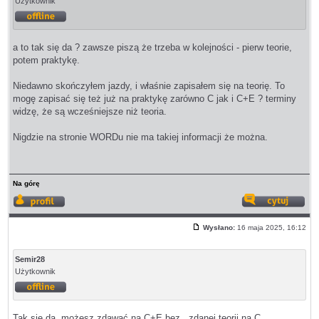
Użytkownik
Offline
a to tak się da ? zawsze piszą że trzeba w kolejności - pierw teorie,
potem praktykę.
Niedawno skończyłem jazdy, i właśnie zapisałem się na teorię. To
mogę zapisać się też już na praktykę zarówno C jak i C+E ? terminy
widzę, że są wcześniejsze niż teoria.
Nigdzie na stronie WORDu nie ma takiej informacji że można.
Na górę
Wyświetl
Odp
profil
z
Wysłano:
16 maja 2025, 16:12
cyt
Post
Semir28
Użytkownik
Offline
Tak się da, możesz zdawać na C+E bez...zdanej teorii na C.