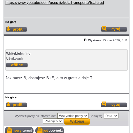
https://www.youtube.com/user/SzkolaTransportu/featured
Na górę
Wyświetl
Odp
profil
z
Wysłano:
15 mar 2026, 3:11
cyt
Post
WhiteLightning
Użytkownik
Offline
Jak masz B, dostajesz B+E, a to w gratisie daje T.
Na górę
Wyświetl
Odp
profil
z
cyt
Wyświetl posty nie starsze niż:
Sortuj wg