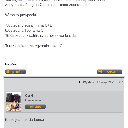
Żeby zapisać się na C musisz... mieć zdaną teorie.
W moim przypadku
7.05 zdany egzamin na C+E
8.05 zdana Teoria na C
16.05 zdana kwalifikacja zawodowa kod 95
Teraz czekam na egzamin... kat C
Na górę
Wyświetl
Odp
profil
z
Wysłano:
17 maja 2025, 8:07
cyt
Post
Cyryl
Użytkownik
Offline
to nie jest tak do końca.