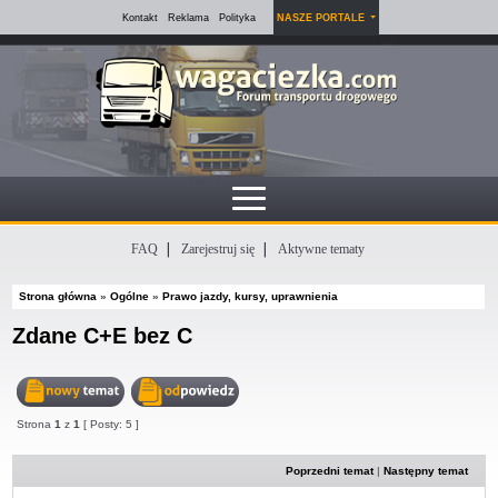
Kontakt
Reklama
Polityka
NASZE PORTALE
FAQ
Zarejestruj się
Aktywne tematy
Strona główna
»
Ogólne
»
Prawo jazdy, kursy, uprawnienia
Zdane C+E bez C
Nowy
Odpowiedz
Strona
1
z
1
[ Posty: 5 ]
temat
w
temacie
Poprzedni temat
|
Następny temat