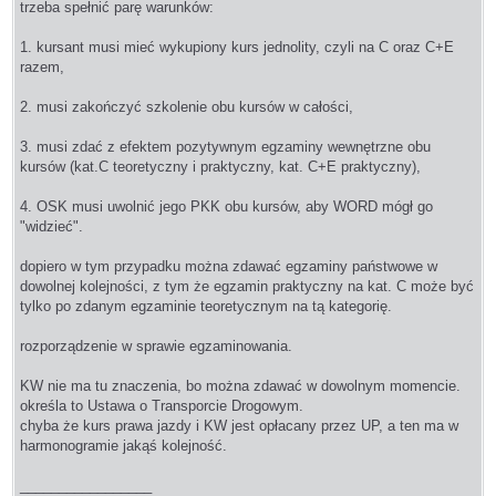
trzeba spełnić parę warunków:
1. kursant musi mieć wykupiony kurs jednolity, czyli na C oraz C+E
razem,
2. musi zakończyć szkolenie obu kursów w całości,
3. musi zdać z efektem pozytywnym egzaminy wewnętrzne obu
kursów (kat.C teoretyczny i praktyczny, kat. C+E praktyczny),
4. OSK musi uwolnić jego PKK obu kursów, aby WORD mógł go
"widzieć".
dopiero w tym przypadku można zdawać egzaminy państwowe w
dowolnej kolejności, z tym że egzamin praktyczny na kat. C może być
tylko po zdanym egzaminie teoretycznym na tą kategorię.
rozporządzenie w sprawie egzaminowania.
KW nie ma tu znaczenia, bo można zdawać w dowolnym momencie.
określa to Ustawa o Transporcie Drogowym.
chyba że kurs prawa jazdy i KW jest opłacany przez UP, a ten ma w
harmonogramie jakąś kolejność.
_________________