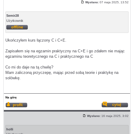
Wysłano:
07 maja 2025, 13:52
Post
Semir28
Użytkownik
Offline
Ukończyłem kurs łączony C i C+E.
Zapisałem się na egzamin praktyczny na C+E i go zdałem nie mając
egzaminu teoretycznego na C i praktycznego na C
Co mi do daje na tą chwilę?
Mam zaliczoną przyczepę, mając przed sobą teorie i praktykę na
solówkę.
Na górę
Wyświetl
Odp
profil
z
Wysłano:
16 maja 2025, 3:02
cyt
Post
holli