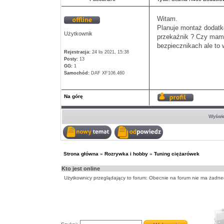
Witam.
Planuje montaż dodatko
Offline
Użytkownik
przekaźnik ? Czy mam z
bezpiecznikach ale to
Rejestracja:
24 lis 2021, 15:38
Posty:
13
GG:
1
Samochód:
DAF XF106.460
Na górę
Wyświetl
profil
Wyświe
Nowy
Odpowiedz
temat
w
temacie
Strona główna
»
Rozrywka i hobby
»
Tuning ciężarówek
Kto jest online
Użytkownicy przeglądający to forum: Obecnie na forum nie ma żadne