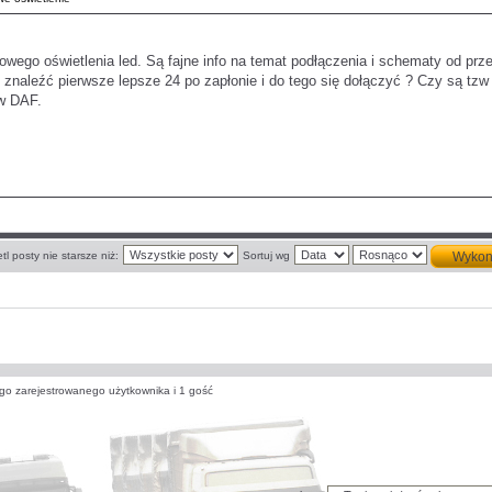
wego oświetlenia led. Są fajne info na temat podłączenia i schematy od pr
naleźć pierwsze lepsze 24 po zapłonie i do tego się dołączyć ? Czy są tzw 
 w DAF.
tl posty nie starsze niż:
Sortuj wg
go zarejestrowanego użytkownika i 1 gość