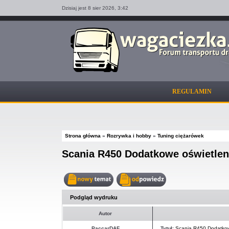
Dzisiaj jest 8 sier 2026,
3:42
REGULAMIN
Strona główna
»
Rozrywka i hobby
»
Tuning ciężarówek
Scania R450 Dodatkowe oświetlen
Nowy
Odpowiedz
temat
w
Podgląd wydruku
temacie
Autor
PaccarDAF
Tytuł:
Scania R450 Dodatkow