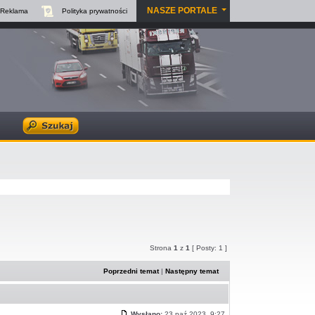
NASZE PORTALE
Reklama
Polityka
prywatności
Strona
1
z
1
[ Posty: 1 ]
Poprzedni temat
|
Następny temat
Wysłano:
23 paź 2023, 9:27