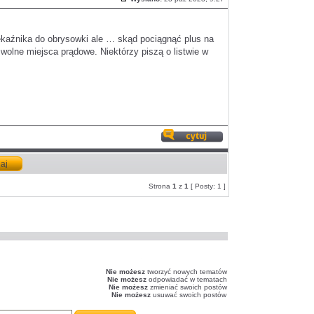
Post
zekaźnika do obrysowki ale … skąd pociągnąć plus na
wolne miejsca prądowe. Niektórzy piszą o listwie w
Odpowiedz
z
cytatem
Strona
1
z
1
[ Posty: 1 ]
Nie możesz
tworzyć nowych tematów
Nie możesz
odpowiadać w tematach
Nie możesz
zmieniać swoich postów
Nie możesz
usuwać swoich postów