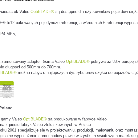
ycieraczek Valeo
OptiBLADE®
są dostępne dla użytkowników pojazdów cięż
 to12 pakowanych pojedynczo referencji, a wśród nich 6 referencji wypos
MP4 MP5,
a zamontowany adapter. Gama Valeo
OptiBLADE®
pokrywa aż 88% europejs
esie długości od 500mm do 700mm.
tiBLADE®
można nabyć u najlepszych dystrybutorów części do pojazdów cię
 Poland
i gamy Valeo
OptiBLADE®
są produkowane w fabryce Valeo
dna z pięciu fabryk Valeo zlokalizowanych w Polsce.
oku 2001 specjalizuje się w projektowaniu, produkcji, malowaniu oraz monta
yginalne wyposażenie samochodów prawie wszystkich światowych marek segm