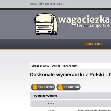
Dzisiaj jest 7 sier 2026,
12:34
REGULAMIN
Strona główna
»
Ogólne
»
Inne tematy
Doskonałe wycieraczki z Polski 
Nowy
Odpowiedz
temat
w
Podgląd wydruku
temacie
Autor
Valeo
Tytuł:
Doskonałe wycieraczki