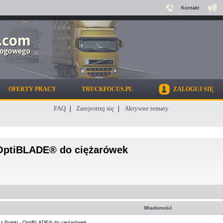
Kontakt
OFERTY PRACY
TRUCKFOCUS.PL
ZALOGUJ SIĘ
FAQ
Zarejestruj się
Aktywne tematy
- OptiBLADE® do ciężarówek
Wiadomość
 z Polski - OptiBLADE® do ciężarówek