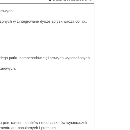
Post
arowych.
ażonych w zintegrowane dysze spryskiwacza do np.:
kiego parku samochodów ciężarowych wyposażonych
żarowych.
żu piór, ramion, silników i mechanizmów wycieraczek
entu aut popularnych i premium.