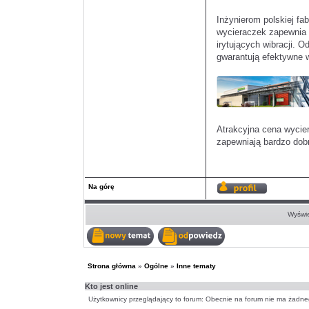
Inżynierom polskiej fa
wycieraczek zapewnia 
irytujących wibracji.
gwarantują efektywne 
Atrakcyjna cena wycie
zapewniają bardzo dob
Na górę
Wyświetl
profil
Wyświe
Nowy
Odpowiedz
temat
w
temacie
Strona główna
»
Ogólne
»
Inne tematy
Kto jest online
Użytkownicy przeglądający to forum: Obecnie na forum nie ma żadne