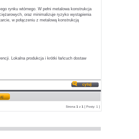
cego rynku wtórnego. W pełni metalowa konstrukcja
iężarowych, oraz minimalizuje ryzyko wystąpienia
arcie, w połączeniu z metalową konstrukcją
ncji. Lokalna produkcja i krótki łańcuch dostaw
Odpowiedz
z
cytatem
Strona
1
z
1
[ Posty: 1 ]