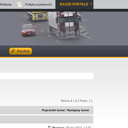
NASZE PORTALE
Reklama
Polityka
prywatności
Strona
1
z
1
[ Posty: 1 ]
Poprzedni temat
|
Następny temat
Wysłano:
29 wrz 2023, 14:57