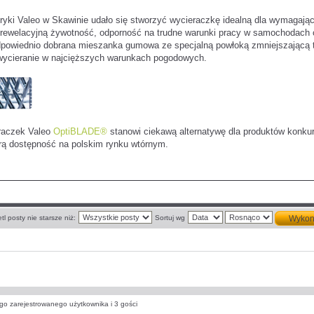
bryki Valeo w Skawinie udało się stworzyć wycieraczkę idealną dla wymagają
rewelacyjną żywotność, odporność na trudne warunki pracy w samochodach c
 Odpowiednio dobrana mieszanka gumowa ze specjalną powłoką zmniejszającą t
wycieranie w najcięższych warunkach pogodowych.
raczek Valeo
OptiBLADE®
stanowi ciekawą alternatywę dla produktów konkure
rą dostępność na polskim rynku wtórnym.
tl posty nie starsze niż:
Sortuj wg
go zarejestrowanego użytkownika i 3 gości