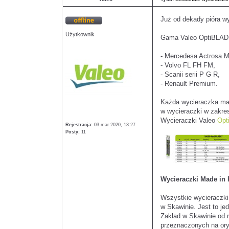
Już od dekady pióra w
Offline
Użytkownik
Gama Valeo OptiBLADE®
- Mercedesa Actrosa 
- Volvo FL FH FM,
- Scanii serii P G R,
- Renault Premium.
Każda wycieraczka m
w wycieraczki w zakr
Wycieraczki Valeo
Op
Rejestracja:
03 mar 2020, 13:27
Posty:
11
Wycieraczki Made in
Wszystkie wycieraczk
w Skawinie. Jest to je
Zakład w Skawinie od r
przeznaczonych na or