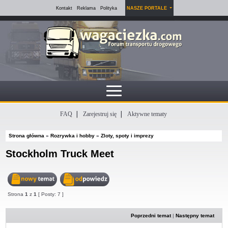
Kontakt
Reklama
Polityka
NASZE PORTALE
FAQ
Zarejestruj się
Aktywne tematy
Strona główna
»
Rozrywka i hobby
»
Zloty, spoty i imprezy
Stockholm Truck Meet
Nowy
Odpowiedz
Strona
1
z
1
[ Posty: 7 ]
temat
w
temacie
Poprzedni temat
|
Następny temat