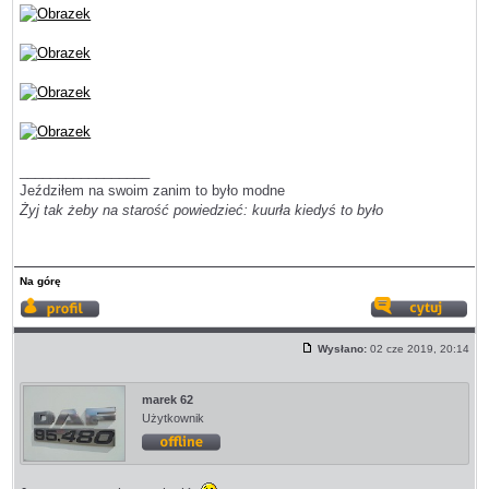
_________________
Jeździłem na swoim zanim to było modne
Żyj tak żeby na starość powiedzieć: kuurła kiedyś to było
Na górę
Wyświetl
Odp
profil
z
Wysłano:
02 cze 2019, 20:14
cyt
Post
marek 62
Użytkownik
Offline