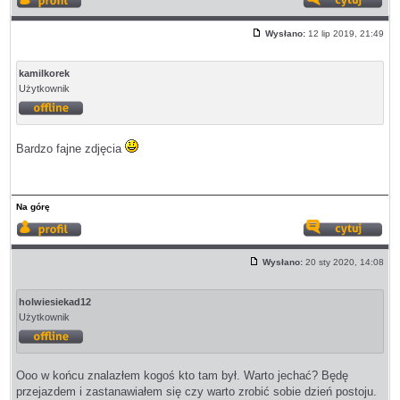
Wyświetl
Odp
profil
z
Wysłano:
12 lip 2019, 21:49
cyt
Post
kamilkorek
Użytkownik
Offline
Bardzo fajne zdjęcia
Na górę
Wyświetl
Odp
profil
z
Wysłano:
20 sty 2020, 14:08
cyt
Post
holwiesiekad12
Użytkownik
Offline
Ooo w końcu znalazłem kogoś kto tam był. Warto jechać? Będę
przejazdem i zastanawiałem się czy warto zrobić sobie dzień postoju.