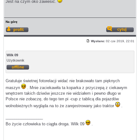
Jest na czym oko zawiesić.
Na górę
Wyświetl
Odp
profil
z
Wysłano:
02 cze 2019, 22:01
cyt
Post
Wilk 09
Użytkownik
Offline
Gratuluje świetnej fotorelacji widać nie brakowało tam pięknych
maszyn
. Mnie zaciekawiła ta koparka z przyczepą z ciekawym
wnętrzem takich dziwów jeszcze nie widziałem i pewno długo w
Polsce nie zobaczę, do tego ten pi -cup z tablicą dla pojazdów
wolnobieżnych wygląda na to że zarejestrowany jako traktor
.
_________________
Bo życie człowieka to ciągła droga. Wilk 09
.