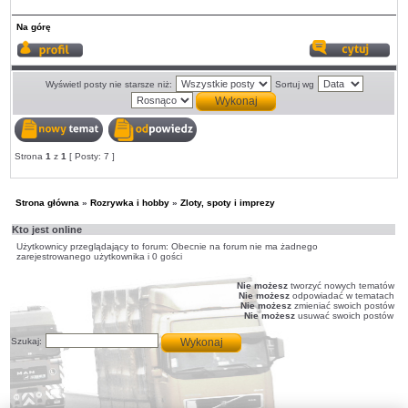
Na górę
Wyświetl
Odp
profil
z
cyt
Wyświetl posty nie starsze niż:
Sortuj wg
Nowy
Odpowiedz
Strona
1
z
1
[ Posty: 7 ]
temat
w
temacie
Strona główna
»
Rozrywka i hobby
»
Zloty, spoty i imprezy
Kto jest online
Użytkownicy przeglądający to forum: Obecnie na forum nie ma żadnego
zarejestrowanego użytkownika i 0 gości
Nie możesz
tworzyć nowych tematów
Nie możesz
odpowiadać w tematach
Nie możesz
zmieniać swoich postów
Nie możesz
usuwać swoich postów
Szukaj: