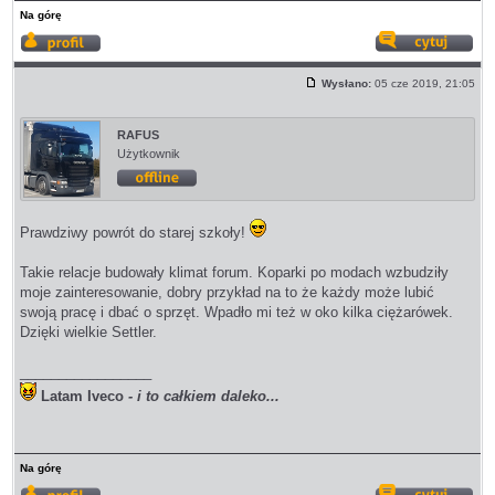
Na górę
Wyświetl
Odp
profil
z
Wysłano:
05 cze 2019, 21:05
cyt
Post
RAFUS
Użytkownik
Offline
Prawdziwy powrót do starej szkoły!
Takie relacje budowały klimat forum. Koparki po modach wzbudziły
moje zainteresowanie, dobry przykład na to że każdy może lubić
swoją pracę i dbać o sprzęt. Wpadło mi też w oko kilka ciężarówek.
Dzięki wielkie Settler.
_________________
Latam Iveco
- i to całkiem daleko...
Na górę