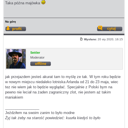
Taka późna majówka
Na górę
Wyświetl
Odp
profil
z
Wysłano:
20 sty 2020, 16:15
cyt
Post
Settler
Moderator
Offline
jak przejazdem jesteś akurat tam to myślę ze tak. W tym roku będzie
w nowym miejscu niedaleko lotniska Arlanda od 21 do 23 maja, wiec
tez nie wiem jak to będzie wyglądać. Specjalnie z Polski bym na
pewno nie leciał na żaden zagraniczny zlot, nie jestem aż takim
maniakiem
_________________
Jeździłem na swoim zanim to było modne
Żyj tak żeby na starość powiedzieć: kuurła kiedyś to było