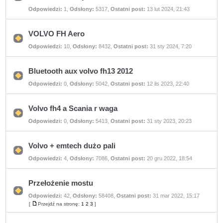
Nie
Odpowiedzi:
1
,
Odsłony:
5317
,
Ostatni post:
13 lut 2024, 21:43
ma
nieprzeczytanych
postów
VOLVO FH Aero
Nie
Odpowiedzi:
10
,
Odsłony:
8432
,
Ostatni post:
31 sty 2024, 7:20
ma
nieprzeczytanych
postów
Bluetooth aux volvo fh13 2012
Nie
Odpowiedzi:
0
,
Odsłony:
5042
,
Ostatni post:
12 lis 2023, 22:40
ma
nieprzeczytanych
postów
Volvo fh4 a Scania r waga
Nie
Odpowiedzi:
0
,
Odsłony:
5413
,
Ostatni post:
31 sty 2023, 20:23
ma
nieprzeczytanych
postów
Volvo + emtech dużo pali
Nie
Odpowiedzi:
4
,
Odsłony:
7086
,
Ostatni post:
20 gru 2022, 18:54
ma
nieprzeczytanych
postów
Przełożenie mostu
Odpowiedzi:
42
,
Odsłony:
58408
,
Ostatni post:
31 mar 2022, 15:17
Nie
ma
[
Przejdź na stronę:
1
2
3
]
Przejdź
nieprzeczytanych
na
postów
stronę