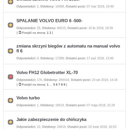
Nie
Odpowiedzi:
2
,
Odsłony:
16588
,
Ostatni post:
07 mar 2019, 19:40
ma
nieprzeczytanych
postów
SPALANIE VOLVO EURO 6 -500-
Odpowiedzi:
25
,
Odsłony:
66015
,
Ostatni post:
16 lis 2018, 18:39
Nie
ma
[
Przejdź na stronę:
1
2
]
Przejdź
nieprzeczytanych
na
postów
stronę
zmiana skrzyni biegów z automatu na manual volvo
fl 6
Nie
Odpowiedzi:
0
,
Odsłony:
17289
,
Ostatni post:
17 paź 2018, 13:46
ma
nieprzeczytanych
postów
Volvo FH12 Globetrotter XL-70
Odpowiedzi:
176
,
Odsłony:
284416
,
Ostatni post:
23 sie 2018, 14:18
Nie
ma
[
Przejdź na stronę:
1
…
5
6
7
8
9
]
Przejdź
nieprzeczytanych
na
postów
stronę
Volvo turbo
Nie
Odpowiedzi:
1
,
Odsłony:
18519
,
Ostatni post:
07 maja 2018, 22:29
ma
nieprzeczytanych
postów
Jakie zabezpieczenie do chińczyka
Nie
Odpowiedzi:
10
,
Odsłony:
24619
,
Ostatni post:
02 kwie 2018, 16:03