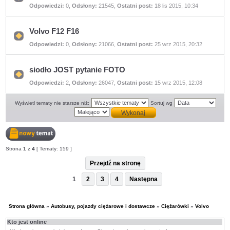
Nie
Odpowiedzi:
0
,
Odsłony:
21545
,
Ostatni post:
18 lis 2015, 10:34
ma
nieprzeczytanych
postów
Volvo F12 F16
Nie
Odpowiedzi:
0
,
Odsłony:
21066
,
Ostatni post:
25 wrz 2015, 20:32
ma
nieprzeczytanych
postów
siodło JOST pytanie FOTO
Nie
Odpowiedzi:
2
,
Odsłony:
26047
,
Ostatni post:
15 wrz 2015, 12:08
ma
nieprzeczytanych
postów
Wyświetl tematy nie starsze niż:
Sortuj wg
Nowy
Strona
1
z
4
[ Tematy: 159 ]
temat
Przejdź na stronę
1
2
3
4
Następna
Strona główna
»
Autobusy, pojazdy ciężarowe i dostawcze
»
Ciężarówki
»
Volvo
Kto jest online