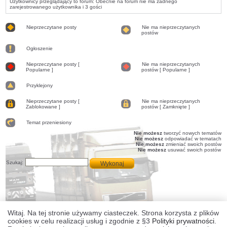
Użytkownicy przeglądający to forum: Obecnie na forum nie ma żadnego
zarejestrowanego użytkownika i 3 gości
Nieprzeczytane posty
Nie ma nieprzeczytanych
postów
Nieprzeczytane
Nie
posty
ma
Ogłoszenie
nieprzeczytanych
postów
Ogłoszenie
Nieprzeczytane posty [
Nie ma nieprzeczytanych
Popularne ]
postów [ Popularne ]
Nieprzeczytane
Nie
posty
ma
[
Przyklejony
nieprzeczytanych
Popularne
postów
Przyklejony
]
[
Nieprzeczytane posty [
Nie ma nieprzeczytanych
Popularne
Zablokowane ]
postów [ Zamknięte ]
]
Nieprzeczytane
Nie
posty
ma
[
Temat przeniesiony
nieprzeczytanych
Zablokowane
postów
Temat
Nie możesz
tworzyć nowych tematów
]
[
przeniesiony
Nie możesz
odpowiadać w tematach
Zamknięte
Nie możesz
zmieniać swoich postów
]
Nie możesz
usuwać swoich postów
Szukaj:
Witaj. Na tej stronie używamy ciasteczek. Strona korzysta z plików
cookies w celu realizacji usług i zgodnie z §3
Polityki prywatności
.