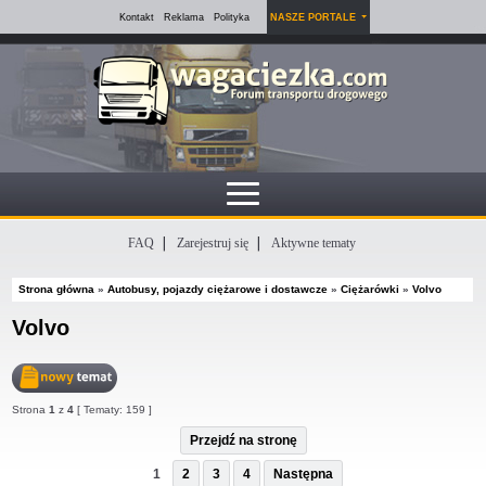
Kontakt
Reklama
Polityka
NASZE PORTALE
FAQ
Zarejestruj się
Aktywne tematy
Strona główna
»
Autobusy, pojazdy ciężarowe i dostawcze
»
Ciężarówki
»
Volvo
Volvo
Nowy
Strona
1
z
4
[ Tematy: 159 ]
temat
Przejdź na stronę
1
2
3
4
Następna