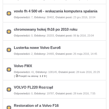
ma
nieprzeczytanych
postów
vovlo fh 4 500 e6 - wskazania komputera spalania
Nie
Odpowiedzi:
7
,
Odsłony:
30402
,
Ostatni post:
23 gru 2016, 10:04
ma
nieprzeczytanych
postów
chromowany hokej fh16 po 2010 roku
Nie
Odpowiedzi:
0
,
Odsłony:
20203
,
Ostatni post:
06 lip 2016, 23:04
ma
nieprzeczytanych
postów
Lusterka nowe Volvo Euro6
Nie
Odpowiedzi:
2
,
Odsłony:
24465
,
Ostatni post:
26 maja 2016, 14:45
ma
nieprzeczytanych
postów
Volvo FMX
Odpowiedzi:
41
,
Odsłony:
108145
,
Ostatni post:
28 kwie 2016, 20:29
Nie
ma
[
Przejdź na stronę:
1
2
3
]
Przejdź
nieprzeczytanych
na
postów
stronę
VOLVO FL220 Rozrząd
Nie
Odpowiedzi:
0
,
Odsłony:
19787
,
Ostatni post:
28 kwie 2016, 7:55
ma
nieprzeczytanych
postów
Restoration of a Volvo F16