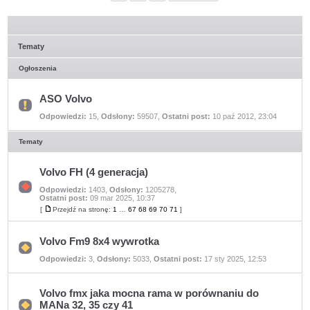
Tematy
Ogłoszenia
ASO Volvo
Nie
Odpowiedzi:
15
,
Odsłony:
59507
,
Ostatni post:
10 paź 2012, 23:04
ma
nieprzeczytanych
postów
Tematy
Volvo FH (4 generacja)
Odpowiedzi:
1403
,
Odsłony:
1205278
,
Nie
Ostatni post:
09 mar 2025, 10:37
ma
[
Przejdź na stronę:
1
…
67
68
69
70
71
]
nieprzeczytanych
Przejdź
postów
na
stronę
Volvo Fm9 8x4 wywrotka
Nie
Odpowiedzi:
3
,
Odsłony:
5033
,
Ostatni post:
17 sty 2025, 12:53
ma
nieprzeczytanych
postów
Volvo fmx jaka mocna rama w porównaniu do
MANa 32, 35 czy 41