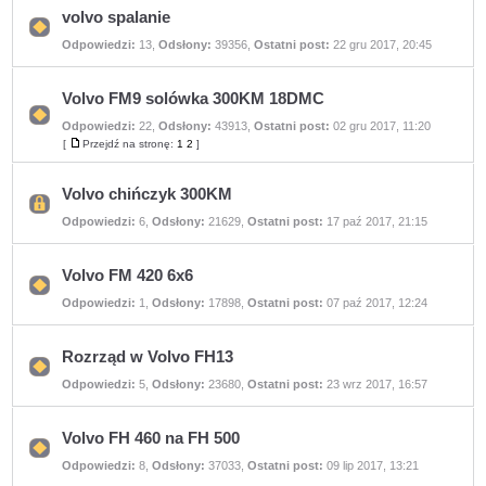
volvo spalanie
Nie
Odpowiedzi:
13
,
Odsłony:
39356
,
Ostatni post:
22 gru 2017, 20:45
ma
nieprzeczytanych
postów
Volvo FM9 solówka 300KM 18DMC
Odpowiedzi:
22
,
Odsłony:
43913
,
Ostatni post:
02 gru 2017, 11:20
Nie
ma
[
Przejdź na stronę:
1
2
]
Przejdź
nieprzeczytanych
na
postów
stronę
Volvo chińczyk 300KM
Ten
Odpowiedzi:
6
,
Odsłony:
21629
,
Ostatni post:
17 paź 2017, 21:15
temat
jest
zamknięty.
Nie
Volvo FM 420 6x6
można
w
Nie
Odpowiedzi:
1
,
Odsłony:
17898
,
Ostatni post:
07 paź 2017, 12:24
nim
ma
pisać
nieprzeczytanych
ani
postów
edytować
postów.
Rozrząd w Volvo FH13
Nie
Odpowiedzi:
5
,
Odsłony:
23680
,
Ostatni post:
23 wrz 2017, 16:57
ma
nieprzeczytanych
postów
Volvo FH 460 na FH 500
Nie
Odpowiedzi:
8
,
Odsłony:
37033
,
Ostatni post:
09 lip 2017, 13:21
ma