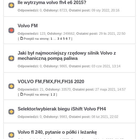
Ile wytrzyma volvo fh4 e6 2015?
Nie
Odpowiedzi:
0
,
Odsłony:
8723
,
Ostatni post:
09 sty 2022, 20:16
ma
nieprzeczytanych
postów
Volvo FM
Odpowiedzi:
123
,
Odsłony:
249662
,
Ostatni post:
29 lis 2021, 22:50
Nie
ma
[
Przejdź na stronę:
1
…
3
4
5
6
7
]
Przejdź
nieprzeczytanych
na
postów
stronę
Jaki był najmocniejszy rzędowy silnik Volvo z
mechaniczną pompą paliwa
Nie
Odpowiedzi:
0
,
Odsłony:
9865
,
Ostatni post:
03 cze 2021, 13:14
ma
nieprzeczytanych
postów
VOLVO FM,FMX,FH,FH16 2020
Odpowiedzi:
21
,
Odsłony:
33570
,
Ostatni post:
27 maja 2021, 14:57
Nie
ma
[
Przejdź na stronę:
1
2
]
Przejdź
nieprzeczytanych
na
postów
stronę
Selektor/wybierak biegu iShift Volvo FH4
Nie
Odpowiedzi:
0
,
Odsłony:
9983
,
Ostatni post:
08 lut 2021, 22:02
ma
nieprzeczytanych
postów
Volvo fl 240, pytanie o półki i leżankę