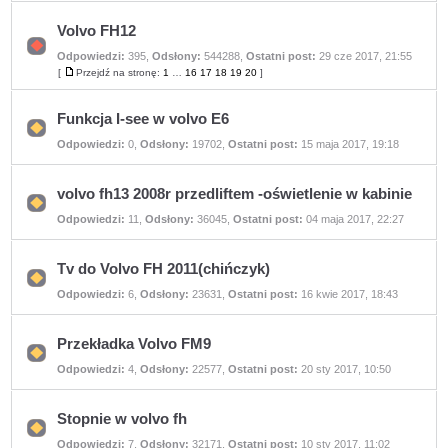
nieprzeczytanych
postów
Volvo FH12
Odpowiedzi:
395
,
Odsłony:
544288
,
Ostatni post:
29 cze 2017, 21:55
Nie
ma
[
Przejdź na stronę:
1
…
16
17
18
19
20
]
Przejdź
nieprzeczytanych
na
postów
stronę
Funkcja I-see w volvo E6
Nie
Odpowiedzi:
0
,
Odsłony:
19702
,
Ostatni post:
15 maja 2017, 19:18
ma
nieprzeczytanych
postów
volvo fh13 2008r przedliftem -oświetlenie w kabinie
Nie
Odpowiedzi:
11
,
Odsłony:
36045
,
Ostatni post:
04 maja 2017, 22:27
ma
nieprzeczytanych
postów
Tv do Volvo FH 2011(chińczyk)
Nie
Odpowiedzi:
6
,
Odsłony:
23631
,
Ostatni post:
16 kwie 2017, 18:43
ma
nieprzeczytanych
postów
Przekładka Volvo FM9
Nie
Odpowiedzi:
4
,
Odsłony:
22577
,
Ostatni post:
20 sty 2017, 10:50
ma
nieprzeczytanych
postów
Stopnie w volvo fh
Nie
Odpowiedzi:
7
,
Odsłony:
32171
,
Ostatni post:
10 sty 2017, 11:02