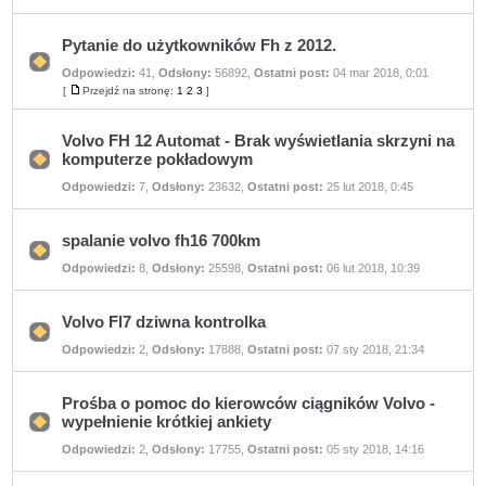
ma
nieprzeczytanych
postów
Pytanie do użytkowników Fh z 2012.
Odpowiedzi:
41
,
Odsłony:
56892
,
Ostatni post:
04 mar 2018, 0:01
Nie
ma
[
Przejdź na stronę:
1
2
3
]
Przejdź
nieprzeczytanych
na
postów
stronę
Volvo FH 12 Automat - Brak wyświetlania skrzyni na
komputerze pokładowym
Nie
Odpowiedzi:
7
,
Odsłony:
23632
,
Ostatni post:
25 lut 2018, 0:45
ma
nieprzeczytanych
postów
spalanie volvo fh16 700km
Nie
Odpowiedzi:
8
,
Odsłony:
25598
,
Ostatni post:
06 lut 2018, 10:39
ma
nieprzeczytanych
postów
Volvo Fl7 dziwna kontrolka
Nie
Odpowiedzi:
2
,
Odsłony:
17888
,
Ostatni post:
07 sty 2018, 21:34
ma
nieprzeczytanych
postów
Prośba o pomoc do kierowców ciągników Volvo -
wypełnienie krótkiej ankiety
Nie
Odpowiedzi:
2
,
Odsłony:
17755
,
Ostatni post:
05 sty 2018, 14:16
ma
nieprzeczytanych
postów