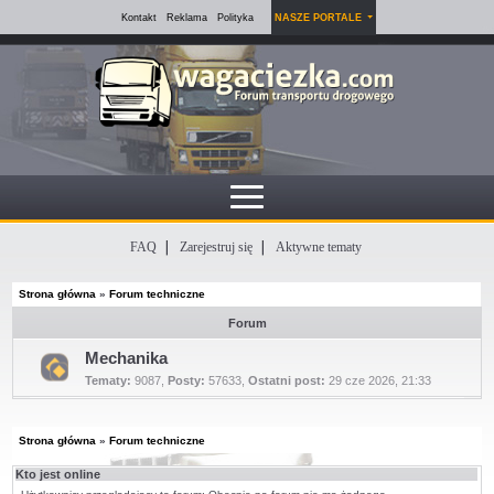
Kontakt
Reklama
Polityka
NASZE PORTALE
FAQ
Zarejestruj się
Aktywne tematy
Strona główna
»
Forum techniczne
Forum
Mechanika
Tematy:
9087
,
Posty:
57633
,
Ostatni post:
29 cze 2026, 21:33
Nie
ma
nieprzeczytanych
postów
Strona główna
»
Forum techniczne
Kto jest online