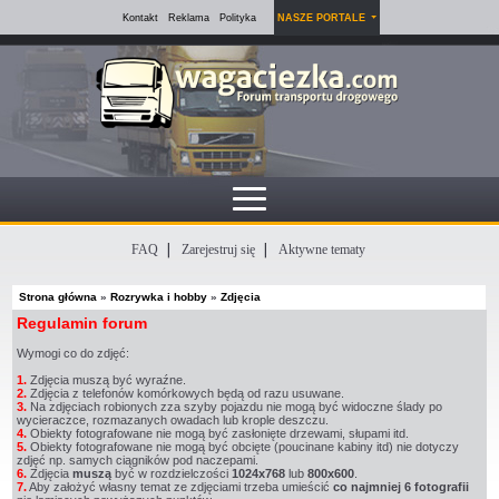
Kontakt
Reklama
Polityka
NASZE PORTALE
FAQ
Zarejestruj się
Aktywne tematy
Strona główna
»
Rozrywka i hobby
»
Zdjęcia
Regulamin forum
Wymogi co do zdjęć:
1.
Zdjęcia muszą być wyraźne.
2.
Zdjęcia z telefonów komórkowych będą od razu usuwane.
3.
Na zdjęciach robionych zza szyby pojazdu nie mogą być widoczne ślady po
wycieraczce, rozmazanych owadach lub krople deszczu.
4.
Obiekty fotografowane nie mogą być zasłonięte drzewami, słupami itd.
5.
Obiekty fotografowane nie mogą być obcięte (poucinane kabiny itd) nie dotyczy
zdjęć np. samych ciągników pod naczepami.
6.
Zdjęcia
muszą
być w rozdzielczości
1024x768
lub
800x600
.
7.
Aby założyć własny temat ze zdjęciami trzeba umieścić
co najmniej 6 fotografii