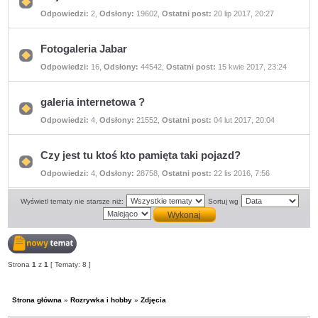
Nie
Odpowiedzi:
2
,
Odsłony:
19602
,
Ostatni post:
20 lip 2017, 20:27
ma
nieprzeczytanych
postów
Fotogaleria Jabar
Nie
Odpowiedzi:
16
,
Odsłony:
44542
,
Ostatni post:
15 kwie 2017, 23:24
ma
nieprzeczytanych
postów
galeria internetowa ?
Nie
Odpowiedzi:
4
,
Odsłony:
21552
,
Ostatni post:
04 lut 2017, 20:04
ma
nieprzeczytanych
postów
Czy jest tu ktoś kto pamięta taki pojazd?
Nie
Odpowiedzi:
4
,
Odsłony:
28758
,
Ostatni post:
22 lis 2016, 7:56
ma
nieprzeczytanych
postów
Wyświetl tematy nie starsze niż:
Sortuj wg
Nowy
Strona
1
z
1
[ Tematy: 8 ]
temat
Strona główna
»
Rozrywka i hobby
»
Zdjęcia