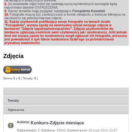
nie łamiących powyższych punktów.
8.
Za wstawianie zdjęć które nie spełniają wyżej wymienionych wymogów będą
natychmiast dawane OSTRZEŻENIA.
9.
Nazwy tematów mają wyglądać następująco
Fotogaleria Kowalski
.
10.
Fotografie muszą być zamieszczone w formie miniaturki, z której po kliknięciu na
nią otworzy się pełnowymiarowe zdjęcie.
11. Każdy użytkownik publikujący swoje fotografie na łamach działu
"Fotogaleria", wyraża zgodę na ewentualny udział swojego zdjęcia w
konkursie "Zdjęcie tygodnia/miesiąca/roku". Zdjęcia użytkowników do
konkursu zgłaszają osobiście sami użytkownicy jak i moderatorzy. Jeśli jednak
ktoś nie wyraża zgody by moderatorzy mogli zgłaszać ich fotografie, proszony
jest powiadomić o tym fakcie moderatora Szaki'ego za pośrednictwem
prywatnej wiadomości.
Zdjęcia
Nowy
Strona
1
z
1
[ Tematy: 8 ]
temat
Tematy
Ogłoszenia
Konkurs-Zdjęcie miesiąca
Ankieta:
Nie
Odpowiedzi:
2
,
Odsłony:
33045
,
Ostatni post:
04 kwie 2014, 21:57