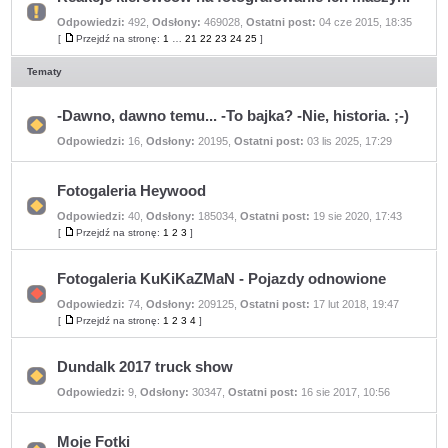
Odpowiedzi:
492
,
Odsłony:
469028
,
Ostatni post:
04 cze 2015, 18:35
Nie
ma
[
Przejdź na stronę:
1
…
21
22
23
24
25
]
Przejdź
nieprzeczytanych
na
postów
stronę
Tematy
-Dawno, dawno temu... -To bajka? -Nie, historia. ;-)
Nie
Odpowiedzi:
16
,
Odsłony:
20195
,
Ostatni post:
03 lis 2025, 17:29
ma
nieprzeczytanych
postów
Fotogaleria Heywood
Odpowiedzi:
40
,
Odsłony:
185034
,
Ostatni post:
19 sie 2020, 17:43
Nie
ma
[
Przejdź na stronę:
1
2
3
]
Przejdź
nieprzeczytanych
na
postów
stronę
Fotogaleria KuKiKaZMaN - Pojazdy odnowione
Odpowiedzi:
74
,
Odsłony:
209125
,
Ostatni post:
17 lut 2018, 19:47
Nie
ma
[
Przejdź na stronę:
1
2
3
4
]
Przejdź
nieprzeczytanych
na
postów
stronę
Dundalk 2017 truck show
Nie
Odpowiedzi:
9
,
Odsłony:
30347
,
Ostatni post:
16 sie 2017, 10:56
ma
nieprzeczytanych
postów
Moje Fotki