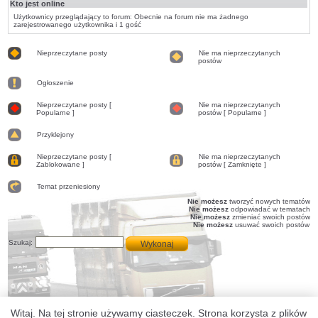
Kto jest online
Użytkownicy przeglądający to forum: Obecnie na forum nie ma żadnego
zarejestrowanego użytkownika i 1 gość
Nieprzeczytane posty
Nie ma nieprzeczytanych
postów
Nieprzeczytane
Nie
posty
ma
Ogłoszenie
nieprzeczytanych
postów
Ogłoszenie
Nieprzeczytane posty [
Nie ma nieprzeczytanych
Popularne ]
postów [ Popularne ]
Nieprzeczytane
Nie
posty
ma
[
Przyklejony
nieprzeczytanych
Popularne
postów
Przyklejony
]
[
Nieprzeczytane posty [
Nie ma nieprzeczytanych
Popularne
Zablokowane ]
postów [ Zamknięte ]
]
Nieprzeczytane
Nie
posty
ma
[
Temat przeniesiony
nieprzeczytanych
Zablokowane
postów
Temat
Nie możesz
tworzyć nowych tematów
]
[
przeniesiony
Nie możesz
odpowiadać w tematach
Zamknięte
Nie możesz
zmieniać swoich postów
]
Nie możesz
usuwać swoich postów
Szukaj:
Witaj. Na tej stronie używamy ciasteczek. Strona korzysta z plików