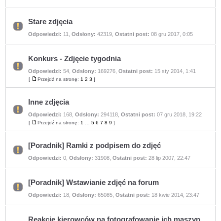
ma
nieprzeczytanych
postów
Stare zdjęcia
Nie
Odpowiedzi:
11
,
Odsłony:
42319
,
Ostatni post:
08 gru 2017, 0:05
ma
nieprzeczytanych
postów
Konkurs - Zdjęcie tygodnia
Odpowiedzi:
54
,
Odsłony:
169276
,
Ostatni post:
15 sty 2014, 1:41
Nie
ma
[
Przejdź na stronę:
1
2
3
]
Przejdź
nieprzeczytanych
na
postów
stronę
Inne zdjęcia
Odpowiedzi:
168
,
Odsłony:
294118
,
Ostatni post:
07 gru 2018, 19:22
Nie
ma
[
Przejdź na stronę:
1
…
5
6
7
8
9
]
Przejdź
nieprzeczytanych
na
postów
stronę
[Poradnik] Ramki z podpisem do zdjęć
Nie
Odpowiedzi:
0
,
Odsłony:
31908
,
Ostatni post:
28 lip 2007, 22:47
ma
nieprzeczytanych
postów
[Poradnik] Wstawianie zdjęć na forum
Nie
Odpowiedzi:
18
,
Odsłony:
65085
,
Ostatni post:
18 kwie 2014, 23:47
ma
nieprzeczytanych
postów
Reakcje kierowców na fotografowanie ich maszyn.