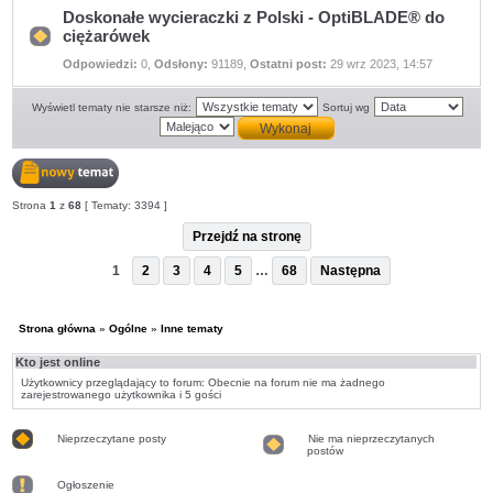
stronę
Doskonałe wycieraczki z Polski - OptiBLADE® do
ciężarówek
Nie
Odpowiedzi:
0
,
Odsłony:
91189
,
Ostatni post:
29 wrz 2023, 14:57
ma
nieprzeczytanych
postów
Wyświetl tematy nie starsze niż:
Sortuj wg
Nowy
Strona
1
z
68
[ Tematy: 3394 ]
temat
Przejdź na stronę
1
2
3
4
5
…
68
Następna
Strona główna
»
Ogólne
»
Inne tematy
Kto jest online
Użytkownicy przeglądający to forum: Obecnie na forum nie ma żadnego
zarejestrowanego użytkownika i 5 gości
Nieprzeczytane posty
Nie ma nieprzeczytanych
postów
Nieprzeczytane
Nie
posty
ma
Ogłoszenie
nieprzeczytanych