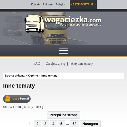
Kontakt
Reklama
Polityka
NASZE PORTALE
FAQ
Zarejestruj się
Aktywne tematy
Strona główna
»
Ogólne
»
Inne tematy
Inne tematy
Nowy
Strona
1
z
68
[ Tematy: 3394 ]
temat
Przejdź na stronę
1
2
3
4
5
…
68
Następna