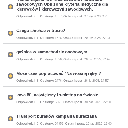
zawodowych Obniżone kryteria medyczne dla
kierowców i kierowczyń zawodowych.
Nie
ma
Odpowiedzi:
0
,
Odsłony:
1017
,
Ostatni post:
27 sty 2026, 2:28
nieprzeczytanych
postów
Czego słuchać w trasie?
Nie
Odpowiedzi:
1
,
Odsłony:
1678
,
Ostatni post:
20 sty 2026, 22:08
ma
nieprzeczytanych
postów
gaśnica w samochodzie osobowym
Nie
Odpowiedzi:
0
,
Odsłony:
1356
,
Ostatni post:
20 gru 2025, 22:47
ma
nieprzeczytanych
postów
Może czas popracować "Na własną rękę"?
Nie
Odpowiedzi:
3
,
Odsłony:
2476
,
Ostatni post:
26 lis 2025, 14:57
ma
nieprzeczytanych
postów
Iowa 80, największy truckstop na świecie
Nie
Odpowiedzi:
9
,
Odsłony:
6661
,
Ostatni post:
30 paź 2025, 22:50
ma
nieprzeczytanych
postów
Transport buraków kampania buraczana
Nie
Odpowiedzi:
3
,
Odsłony:
34951
,
Ostatni post:
25 sty 2025, 21:03
ma