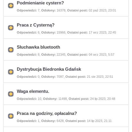
Podmienianie cystern?
Nie
Odpowiedzi:
7
,
Odsłony:
16378
,
Ostatni post:
02 paź 2023, 23:01
ma
nieprzeczytanych
postów
Praca z Cysterną?
Nie
Odpowiedzi:
6
,
Odsłony:
15966
,
Ostatni post:
17 wrz 2023, 22:45
ma
nieprzeczytanych
postów
Słuchawka bluetooth
Nie
Odpowiedzi:
8
,
Odsłony:
22345
,
Ostatni post:
04 wrz 2023, 5:57
ma
nieprzeczytanych
postów
Dystrybucja Biedronka Gdańsk
Nie
Odpowiedzi:
0
,
Odsłony:
7097
,
Ostatni post:
21 sie 2023, 22:51
ma
nieprzeczytanych
postów
Waga elementu.
Nie
Odpowiedzi:
10
,
Odsłony:
11498
,
Ostatni post:
24 lip 2023, 20:48
ma
nieprzeczytanych
postów
Praca na godziny, opłacalna?
Nie
Odpowiedzi:
1
,
Odsłony:
6428
,
Ostatni post:
14 lip 2023, 21:11
ma
nieprzeczytanych
postów