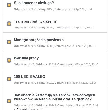
Silo kontener obsługa?
Nie
Odpowiedzi:
3
,
Odsłony:
8453
,
Ostatni post:
14 lip 2023, 9:34
ma
nieprzeczytanych
postów
Transport butli z gazem?
Nie
Odpowiedzi:
4
,
Odsłony:
8603
,
Ostatni post:
12 lip 2023, 19:20
ma
nieprzeczytanych
postów
Man tgx sprężarka powietrza
Nie
Odpowiedzi:
0
,
Odsłony:
6283
,
Ostatni post:
25 cze 2023, 15:10
ma
nieprzeczytanych
postów
Warunki pracy
Nie
Odpowiedzi:
12
,
Odsłony:
12416
,
Ostatni post:
01 cze 2023, 22:35
ma
nieprzeczytanych
postów
100-LECIE VALEO
Nie
Odpowiedzi:
0
,
Odsłony:
8019
,
Ostatni post:
31 maja 2023, 22:06
ma
nieprzeczytanych
postów
Jak obecnie kształtują się zarobki zawodowych
kierowców na terenie Polski oraz za granicą?
Nie
Odpowiedzi:
24
,
Odsłony:
19943
,
Ostatni post:
29 maja 2023, 6:14
ma
[
Przejdź na stronę:
1
2
]
nieprzeczytanych