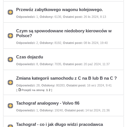
nieprzeczytanych
postów
Przewóz zabytkowego wagonu kolejowego.
Nie
Odpowiedzi:
1
,
Odsłony:
6136
,
Ostatni post:
26 lis 2024, 8:13
ma
nieprzeczytanych
postów
Czym są spowodowane niedobory kierowców w
Polsce?
Nie
Odpowiedzi:
2
,
Odsłony:
8192
,
Ostatni post:
08 lis 2024, 19:40
ma
nieprzeczytanych
postów
Czas dojazdu
Nie
Odpowiedzi:
8
,
Odsłony:
7035
,
Ostatni post:
20 paź 2024, 11:37
ma
nieprzeczytanych
postów
Zmiana kategorii samochodu z C na B lub B na C ?
Odpowiedzi:
28
,
Odsłony:
80283
,
Ostatni post:
16 wrz 2024, 9:41
Nie
ma
[
Przejdź na stronę:
1
2
]
Przejdź
nieprzeczytanych
na
postów
stronę
Tachograf analogowy - Volvo fl6
Nie
Odpowiedzi:
1
,
Odsłony:
19240
,
Ostatni post:
14 lut 2024, 21:36
ma
nieprzeczytanych
postów
Tachograf - co i jak długo widzi pracodawca