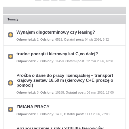
Tematy
Wynajem długoterminowy czy leasing?
Nie
Odpowiedzi:
2
,
Odsłony:
6519
,
Ostatni post:
04 sie 2026, 6:32
ma
nieprzeczytanych
postów
trudne początki kierowcy kat C,co dalej?
Nie
Odpowiedzi:
7
,
Odsłony:
11450
,
Ostatni post:
22 mar 2026, 18:31
ma
nieprzeczytanych
postów
Prośba o dane do pracy licencjackiej – transport
krajowy zestaw 16,50 m (kierowcy C+E proszę o
pomoc!)
Nie
ma
Odpowiedzi:
3
,
Odsłony:
10188
,
Ostatni post:
06 mar 2026, 17:00
nieprzeczytanych
postów
ZMIANA PRACY
Nie
Odpowiedzi:
1
,
Odsłony:
1459
,
Ostatni post:
11 lut 2026, 22:08
ma
nieprzeczytanych
postów
Rozporządzenie z roku 2018 dla kierowców