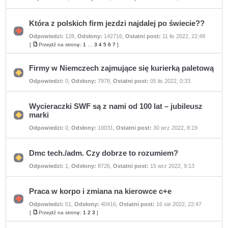
ma
nieprzeczytanych
postów
Która z polskich firm jezdzi najdalej po świecie??
Odpowiedzi:
128
,
Odsłony:
142716
,
Ostatni post:
11 lis 2022, 22:48
Nie
ma
[
Przejdź na stronę:
1
…
3
4
5
6
7
]
Przejdź
nieprzeczytanych
na
postów
stronę
Firmy w Niemczech zajmujące się kurierką paletową
Nie
Odpowiedzi:
0
,
Odsłony:
7978
,
Ostatni post:
05 lis 2022, 0:33
ma
nieprzeczytanych
postów
Wycieraczki SWF są z nami od 100 lat – jubileusz
marki
Nie
Odpowiedzi:
0
,
Odsłony:
10031
,
Ostatni post:
30 wrz 2022, 8:19
ma
nieprzeczytanych
postów
Dmc tech./adm. Czy dobrze to rozumiem?
Nie
Odpowiedzi:
1
,
Odsłony:
8726
,
Ostatni post:
15 wrz 2022, 9:13
ma
nieprzeczytanych
postów
Praca w korpo i zmiana na kierowce c+e
Odpowiedzi:
51
,
Odsłony:
40416
,
Ostatni post:
16 sie 2022, 22:47
Nie
ma
[
Przejdź na stronę:
1
2
3
]
Przejdź
nieprzeczytanych
na
postów