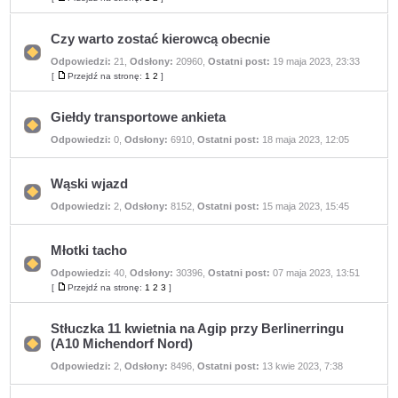
Przejdź
postów
na
stronę
Czy warto zostać kierowcą obecnie
Odpowiedzi:
21
,
Odsłony:
20960
,
Ostatni post:
19 maja 2023, 23:33
Nie
ma
[
Przejdź na stronę:
1
2
]
Przejdź
nieprzeczytanych
na
postów
stronę
Giełdy transportowe ankieta
Nie
Odpowiedzi:
0
,
Odsłony:
6910
,
Ostatni post:
18 maja 2023, 12:05
ma
nieprzeczytanych
postów
Wąski wjazd
Nie
Odpowiedzi:
2
,
Odsłony:
8152
,
Ostatni post:
15 maja 2023, 15:45
ma
nieprzeczytanych
postów
Młotki tacho
Odpowiedzi:
40
,
Odsłony:
30396
,
Ostatni post:
07 maja 2023, 13:51
Nie
ma
[
Przejdź na stronę:
1
2
3
]
Przejdź
nieprzeczytanych
na
postów
stronę
Stłuczka 11 kwietnia na Agip przy Berlinerringu
(A10 Michendorf Nord)
Nie
Odpowiedzi:
2
,
Odsłony:
8496
,
Ostatni post:
13 kwie 2023, 7:38
ma
nieprzeczytanych
postów