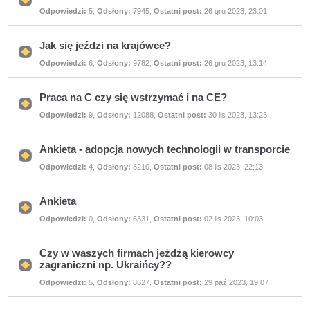
Nie
Odpowiedzi:
5
,
Odsłony:
7945
,
Ostatni post:
26 gru 2023, 23:01
ma
nieprzeczytanych
postów
Jak się jeździ na krajówce?
Nie
Odpowiedzi:
6
,
Odsłony:
9782
,
Ostatni post:
26 gru 2023, 13:14
ma
nieprzeczytanych
postów
Praca na C czy się wstrzymać i na CE?
Nie
Odpowiedzi:
9
,
Odsłony:
12088
,
Ostatni post:
30 lis 2023, 13:23
ma
nieprzeczytanych
postów
Ankieta - adopcja nowych technologii w transporcie
Nie
Odpowiedzi:
4
,
Odsłony:
8210
,
Ostatni post:
08 lis 2023, 22:13
ma
nieprzeczytanych
postów
Ankieta
Nie
Odpowiedzi:
0
,
Odsłony:
6331
,
Ostatni post:
02 lis 2023, 10:03
ma
nieprzeczytanych
postów
Czy w waszych firmach jeżdżą kierowcy
zagraniczni np. Ukraińcy??
Nie
Odpowiedzi:
5
,
Odsłony:
8627
,
Ostatni post:
29 paź 2023, 19:07
ma
nieprzeczytanych
postów