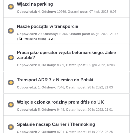
Wjazd na parking
Nie
Odpowiedzi:
4
,
Odsłony:
10266
,
Ostatni post:
07 kwie 2023, 9:07
ma
nieprzeczytanych
postów
Nasze początki w transporcie
Odpowiedzi:
20
,
Odsłony:
19366
,
Ostatni post:
05 gru 2022, 21:47
Nie
ma
[
Przejdź na stronę:
1
2
]
Przejdź
nieprzeczytanych
na
postów
stronę
Praca jako operator węzła betoniarskiego. Jakie
zarobki?
Nie
Odpowiedzi:
0
,
Odsłony:
8389
,
Ostatni post:
05 gru 2022, 18:08
ma
nieprzeczytanych
postów
Transport ADR 7 z Niemiec do Polski
Nie
Odpowiedzi:
1
,
Odsłony:
7546
,
Ostatni post:
28 lis 2022, 21:03
ma
nieprzeczytanych
postów
Wzięcie członka rodziny prom dfds do UK
Nie
Odpowiedzi:
5
,
Odsłony:
9448
,
Ostatni post:
20 lis 2022, 21:01
ma
nieprzeczytanych
postów
Spalanie naczep Carrier i Thermoking
Nie
Odpowiedzi:
2
,
Odsłony:
8791
,
Ostatni post:
16 lis 2022, 23:25