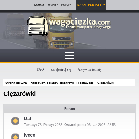
Kontakt
Reklama
Polityka
NASZE PORTALE
FAQ
Zarejestruj się
Aktywne tematy
Strona główna
»
Autobusy, pojazdy ciężarowe i dostawcze
»
Ciężarówki
Ciężarówki
Forum
Daf
Tematy:
78
,
Posty:
2285
,
Ostatni post:
06 paź 2025, 22:53
Nie
ma
nieprzeczytanych
Iveco
postów