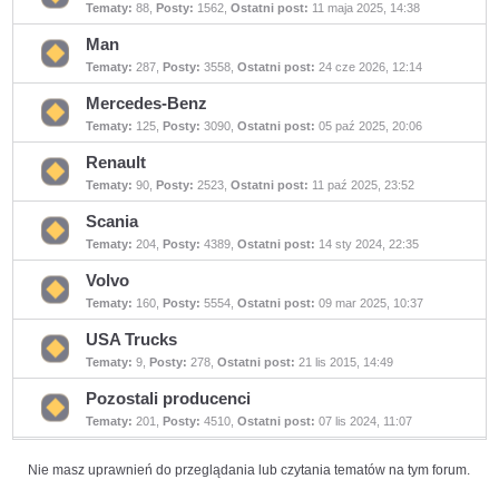
Tematy:
88
,
Posty:
1562
,
Ostatni post:
11 maja 2025, 14:38
Nie
ma
nieprzeczytanych
Man
postów
Tematy:
287
,
Posty:
3558
,
Ostatni post:
24 cze 2026, 12:14
Nie
ma
nieprzeczytanych
Mercedes-Benz
postów
Tematy:
125
,
Posty:
3090
,
Ostatni post:
05 paź 2025, 20:06
Nie
ma
nieprzeczytanych
Renault
postów
Tematy:
90
,
Posty:
2523
,
Ostatni post:
11 paź 2025, 23:52
Nie
ma
nieprzeczytanych
Scania
postów
Tematy:
204
,
Posty:
4389
,
Ostatni post:
14 sty 2024, 22:35
Nie
ma
nieprzeczytanych
Volvo
postów
Tematy:
160
,
Posty:
5554
,
Ostatni post:
09 mar 2025, 10:37
Nie
ma
nieprzeczytanych
USA Trucks
postów
Tematy:
9
,
Posty:
278
,
Ostatni post:
21 lis 2015, 14:49
Nie
ma
nieprzeczytanych
Pozostali producenci
postów
Tematy:
201
,
Posty:
4510
,
Ostatni post:
07 lis 2024, 11:07
Nie
ma
nieprzeczytanych
postów
Nie masz uprawnień do przeglądania lub czytania tematów na tym forum.