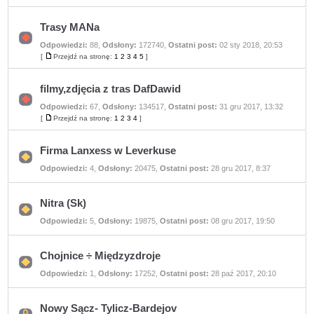
nieprzeczytanych
postów
Trasy MANa
Odpowiedzi:
88
,
Odsłony:
172740
,
Ostatni post:
02 sty 2018, 20:53
Nie
ma
[
Przejdź na stronę:
1
2
3
4
5
]
Przejdź
nieprzeczytanych
na
postów
stronę
filmy,zdjęcia z tras DafDawid
Odpowiedzi:
67
,
Odsłony:
134517
,
Ostatni post:
31 gru 2017, 13:32
Nie
ma
[
Przejdź na stronę:
1
2
3
4
]
Przejdź
nieprzeczytanych
na
postów
stronę
Firma Lanxess w Leverkuse
Nie
Odpowiedzi:
4
,
Odsłony:
20475
,
Ostatni post:
28 gru 2017, 8:37
ma
nieprzeczytanych
postów
Nitra (Sk)
Nie
Odpowiedzi:
5
,
Odsłony:
19875
,
Ostatni post:
08 gru 2017, 19:50
ma
nieprzeczytanych
postów
Chojnice ÷ Międzyzdroje
Nie
Odpowiedzi:
1
,
Odsłony:
17252
,
Ostatni post:
28 paź 2017, 20:10
ma
nieprzeczytanych
postów
Nowy Sącz- Tylicz-Bardejov