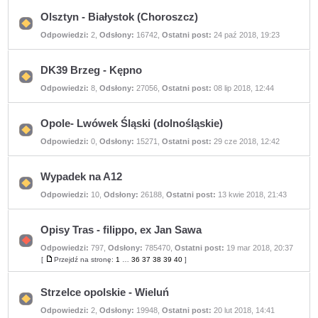
postów
Olsztyn - Białystok (Choroszcz)
Nie
Odpowiedzi:
2
,
Odsłony:
16742
,
Ostatni post:
24 paź 2018, 19:23
ma
nieprzeczytanych
postów
DK39 Brzeg - Kępno
Nie
Odpowiedzi:
8
,
Odsłony:
27056
,
Ostatni post:
08 lip 2018, 12:44
ma
nieprzeczytanych
postów
Opole- Lwówek Śląski (dolnośląskie)
Nie
Odpowiedzi:
0
,
Odsłony:
15271
,
Ostatni post:
29 cze 2018, 12:42
ma
nieprzeczytanych
postów
Wypadek na A12
Nie
Odpowiedzi:
10
,
Odsłony:
26188
,
Ostatni post:
13 kwie 2018, 21:43
ma
nieprzeczytanych
postów
Opisy Tras - filippo, ex Jan Sawa
Odpowiedzi:
797
,
Odsłony:
785470
,
Ostatni post:
19 mar 2018, 20:37
Nie
ma
[
Przejdź na stronę:
1
…
36
37
38
39
40
]
Przejdź
nieprzeczytanych
na
postów
stronę
Strzelce opolskie - Wieluń
Nie
Odpowiedzi:
2
,
Odsłony:
19948
,
Ostatni post:
20 lut 2018, 14:41
ma