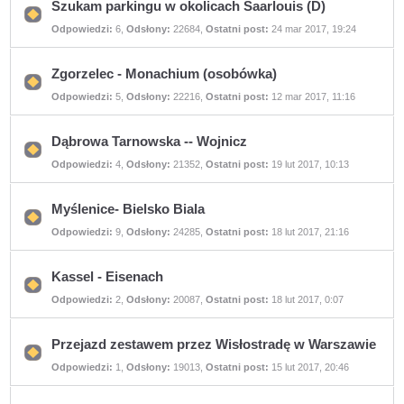
Szukam parkingu w okolicach Saarlouis (D)
Nie
Odpowiedzi:
6
,
Odsłony:
22684
,
Ostatni post:
24 mar 2017, 19:24
ma
nieprzeczytanych
postów
Zgorzelec - Monachium (osobówka)
Nie
Odpowiedzi:
5
,
Odsłony:
22216
,
Ostatni post:
12 mar 2017, 11:16
ma
nieprzeczytanych
postów
Dąbrowa Tarnowska -- Wojnicz
Nie
Odpowiedzi:
4
,
Odsłony:
21352
,
Ostatni post:
19 lut 2017, 10:13
ma
nieprzeczytanych
postów
Myślenice- Bielsko Biala
Nie
Odpowiedzi:
9
,
Odsłony:
24285
,
Ostatni post:
18 lut 2017, 21:16
ma
nieprzeczytanych
postów
Kassel - Eisenach
Nie
Odpowiedzi:
2
,
Odsłony:
20087
,
Ostatni post:
18 lut 2017, 0:07
ma
nieprzeczytanych
postów
Przejazd zestawem przez Wisłostradę w Warszawie
Nie
Odpowiedzi:
1
,
Odsłony:
19013
,
Ostatni post:
15 lut 2017, 20:46
ma
nieprzeczytanych
postów