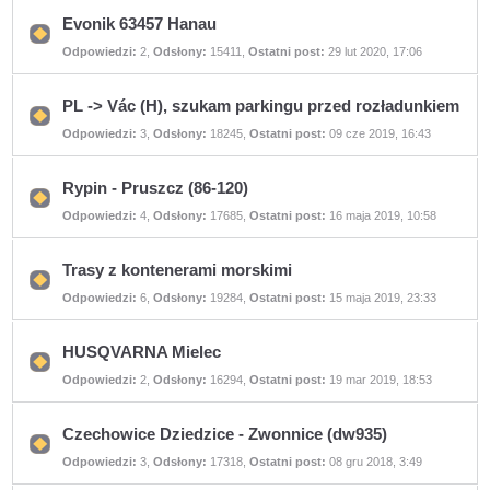
postów
Evonik 63457 Hanau
Nie
Odpowiedzi:
2
,
Odsłony:
15411
,
Ostatni post:
29 lut 2020, 17:06
ma
nieprzeczytanych
postów
PL -> Vác (H), szukam parkingu przed rozładunkiem
Nie
Odpowiedzi:
3
,
Odsłony:
18245
,
Ostatni post:
09 cze 2019, 16:43
ma
nieprzeczytanych
postów
Rypin - Pruszcz (86-120)
Nie
Odpowiedzi:
4
,
Odsłony:
17685
,
Ostatni post:
16 maja 2019, 10:58
ma
nieprzeczytanych
postów
Trasy z kontenerami morskimi
Nie
Odpowiedzi:
6
,
Odsłony:
19284
,
Ostatni post:
15 maja 2019, 23:33
ma
nieprzeczytanych
postów
HUSQVARNA Mielec
Nie
Odpowiedzi:
2
,
Odsłony:
16294
,
Ostatni post:
19 mar 2019, 18:53
ma
nieprzeczytanych
postów
Czechowice Dziedzice - Zwonnice (dw935)
Nie
Odpowiedzi:
3
,
Odsłony:
17318
,
Ostatni post:
08 gru 2018, 3:49
ma
nieprzeczytanych