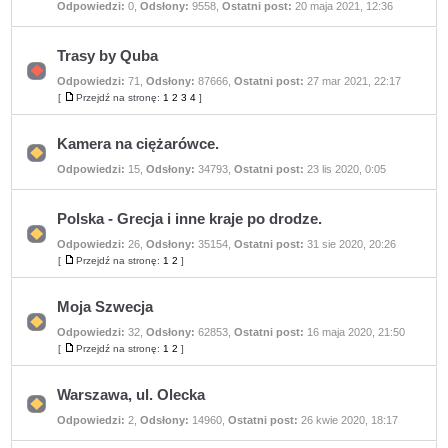
Odpowiedzi:
0
,
Odsłony:
9558
,
Ostatni post:
20 maja 2021, 12:36
ma
nieprzeczytanych
postów
Trasy by Quba
Odpowiedzi:
71
,
Odsłony:
87666
,
Ostatni post:
27 mar 2021, 22:17
Nie
ma
[
Przejdź na stronę:
1
2
3
4
]
Przejdź
nieprzeczytanych
na
postów
stronę
Kamera na ciężarówce.
Nie
Odpowiedzi:
15
,
Odsłony:
34793
,
Ostatni post:
23 lis 2020, 0:05
ma
nieprzeczytanych
postów
Polska - Grecja i inne kraje po drodze.
Odpowiedzi:
26
,
Odsłony:
35154
,
Ostatni post:
31 sie 2020, 20:26
Nie
ma
[
Przejdź na stronę:
1
2
]
Przejdź
nieprzeczytanych
na
postów
stronę
Moja Szwecja
Odpowiedzi:
32
,
Odsłony:
62853
,
Ostatni post:
16 maja 2020, 21:50
Nie
ma
[
Przejdź na stronę:
1
2
]
Przejdź
nieprzeczytanych
na
postów
stronę
Warszawa, ul. Olecka
Nie
Odpowiedzi:
2
,
Odsłony:
14960
,
Ostatni post:
26 kwie 2020, 18:17
ma
nieprzeczytanych