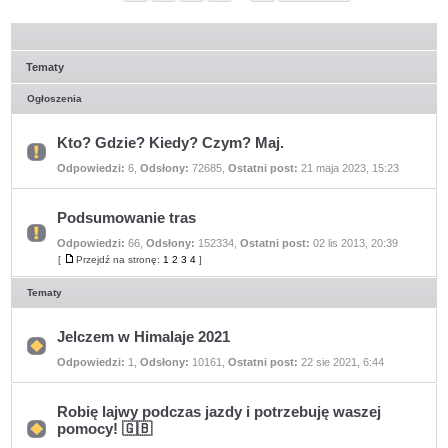
Tematy
Ogłoszenia
Kto? Gdzie? Kiedy? Czym? Maj.
Nie
Odpowiedzi:
6
,
Odsłony:
72685
,
Ostatni post:
21 maja 2023, 15:23
ma
nieprzeczytanych
postów
Podsumowanie tras
Odpowiedzi:
66
,
Odsłony:
152334
,
Ostatni post:
02 lis 2013, 20:39
Nie
ma
[
Przejdź na stronę:
1
2
3
4
]
Przejdź
nieprzeczytanych
na
postów
stronę
Tematy
Jelczem w Himalaje 2021
Nie
Odpowiedzi:
1
,
Odsłony:
10161
,
Ostatni post:
22 sie 2021, 6:44
ma
nieprzeczytanych
postów
Robię lajwy podczas jazdy i potrzebuję waszej
pomocy! 🇬🇧
Nie