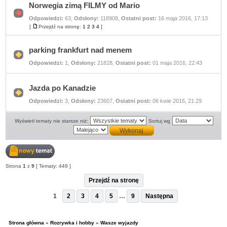
Norwegia zimą FILMY od Mario
Odpowiedzi:
63
,
Odsłony:
118908
,
Ostatni post:
16 maja 2016, 17:13
Nie
ma
[
Przejdź na stronę:
1
2
3
4
]
Przejdź
nieprzeczytanych
na
postów
stronę
parking frankfurt nad menem
Nie
Odpowiedzi:
1
,
Odsłony:
21828
,
Ostatni post:
01 maja 2016, 22:43
ma
nieprzeczytanych
postów
Jazda po Kanadzie
Nie
Odpowiedzi:
3
,
Odsłony:
23607
,
Ostatni post:
06 kwie 2016, 21:29
ma
nieprzeczytanych
postów
Wyświetl tematy nie starsze niż:
Sortuj wg
Nowy
Strona
1
z
9
[ Tematy: 449 ]
temat
Przejdź na stronę
1
2
3
4
5
…
9
Następna
Strona główna
»
Rozrywka i hobby
»
Wasze wyjazdy