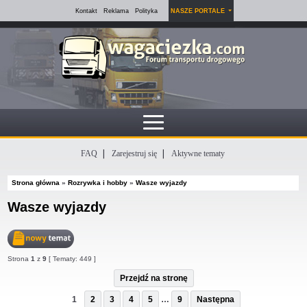
Kontakt
Reklama
Polityka
NASZE PORTALE
FAQ
Zarejestruj się
Aktywne tematy
Strona główna
»
Rozrywka i hobby
»
Wasze wyjazdy
Wasze wyjazdy
Nowy
Strona
1
z
9
[ Tematy: 449 ]
temat
Przejdź na stronę
1
2
3
4
5
…
9
Następna