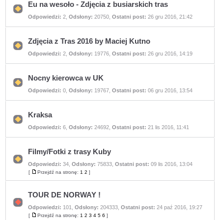
Eu na wesoło - Zdjęcia z busiarskich tras
Nie
Odpowiedzi:
2
,
Odsłony:
20750
,
Ostatni post:
26 gru 2016, 21:42
ma
nieprzeczytanych
postów
Zdjęcia z Tras 2016 by Maciej Kutno
Nie
Odpowiedzi:
2
,
Odsłony:
19776
,
Ostatni post:
26 gru 2016, 14:19
ma
nieprzeczytanych
postów
Nocny kierowca w UK
Nie
Odpowiedzi:
0
,
Odsłony:
19767
,
Ostatni post:
06 gru 2016, 13:54
ma
nieprzeczytanych
postów
Kraksa
Nie
Odpowiedzi:
6
,
Odsłony:
24692
,
Ostatni post:
21 lis 2016, 11:41
ma
nieprzeczytanych
postów
Filmy/Fotki z trasy Kuby
Odpowiedzi:
34
,
Odsłony:
75833
,
Ostatni post:
09 lis 2016, 13:04
Nie
ma
[
Przejdź na stronę:
1
2
]
Przejdź
nieprzeczytanych
na
postów
stronę
TOUR DE NORWAY !
Odpowiedzi:
101
,
Odsłony:
204333
,
Ostatni post:
24 paź 2016, 19:27
Nie
ma
[
Przejdź na stronę:
1
2
3
4
5
6
]
Przejdź