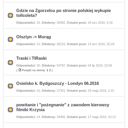
nieprzeczytanych
na
postów
stronę
Gdzie na Zgorzelcu po stronie polskiej wykupie
tollcoleta?
Nie
Odpowiedzi:
16
,
Odsłony:
35992
,
Ostatni post:
26 wrz 2016, 9:18
ma
nieprzeczytanych
postów
Olsztyn -> Morąg
Nie
Odpowiedzi:
12
,
Odsłony:
30210
,
Ostatni post:
13 wrz 2016, 20:29
ma
nieprzeczytanych
postów
Traski i TIRaski
Odpowiedzi:
20
,
Odsłony:
54787
,
Ostatni post:
04 lip 2016, 22:56
Nie
ma
[
Przejdź na stronę:
1
2
]
Przejdź
nieprzeczytanych
na
postów
stronę
Osielsko k. Bydgoszczy - Londyn 06.2016
Nie
Odpowiedzi:
10
,
Odsłony:
27301
,
Ostatni post:
29 maja 2016, 2:15
ma
nieprzeczytanych
postów
powitanie i "pożegnanie" z zawodem kierowcy
filmiki Krzysia
Nie
Odpowiedzi:
14
,
Odsłony:
34465
,
Ostatni post:
17 maja 2016, 10:13
ma
nieprzeczytanych
postów