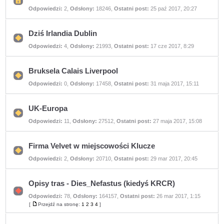
Ten
Odpowiedzi:
2
,
Odsłony:
18246
,
Ostatni post:
25 paź 2017, 20:27
temat
jest
zamknięty.
Nie
Dziś Irlandia Dublin
można
w
Nie
Odpowiedzi:
4
,
Odsłony:
21993
,
Ostatni post:
17 cze 2017, 8:29
nim
ma
pisać
nieprzeczytanych
ani
postów
edytować
postów.
Bruksela Calais Liverpool
Nie
Odpowiedzi:
0
,
Odsłony:
17458
,
Ostatni post:
31 maja 2017, 15:11
ma
nieprzeczytanych
postów
UK-Europa
Nie
Odpowiedzi:
11
,
Odsłony:
27512
,
Ostatni post:
27 maja 2017, 15:08
ma
nieprzeczytanych
postów
Firma Velvet w miejscowości Klucze
Nie
Odpowiedzi:
2
,
Odsłony:
20710
,
Ostatni post:
29 mar 2017, 20:45
ma
nieprzeczytanych
postów
Opisy tras - Dies_Nefastus (kiedyś KRCR)
Odpowiedzi:
78
,
Odsłony:
164157
,
Ostatni post:
26 mar 2017, 1:15
Nie
ma
[
Przejdź na stronę:
1
2
3
4
]
Przejdź
nieprzeczytanych
na
postów
stronę