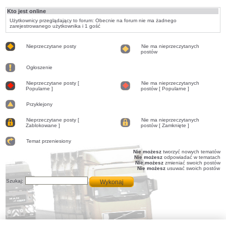
Kto jest online
Użytkownicy przeglądający to forum: Obecnie na forum nie ma żadnego
zarejestrowanego użytkownika i 1 gość
Nieprzeczytane posty
Nie ma nieprzeczytanych
postów
Nieprzeczytane
Nie
posty
ma
Ogłoszenie
nieprzeczytanych
postów
Ogłoszenie
Nieprzeczytane posty [
Nie ma nieprzeczytanych
Popularne ]
postów [ Popularne ]
Nieprzeczytane
Nie
posty
ma
[
Przyklejony
nieprzeczytanych
Popularne
postów
Przyklejony
]
[
Nieprzeczytane posty [
Nie ma nieprzeczytanych
Popularne
Zablokowane ]
postów [ Zamknięte ]
]
Nieprzeczytane
Nie
posty
ma
[
Temat przeniesiony
nieprzeczytanych
Zablokowane
postów
Temat
Nie możesz
tworzyć nowych tematów
]
[
przeniesiony
Nie możesz
odpowiadać w tematach
Zamknięte
Nie możesz
zmieniać swoich postów
]
Nie możesz
usuwać swoich postów
Szukaj: