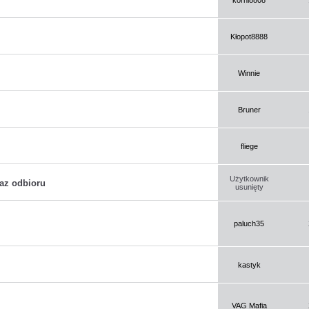
Kłopot8888
Winnie
Bruner
fliege
Użytkownik
raz odbioru
usunięty
paluch35
kastyk
VAG Mafia