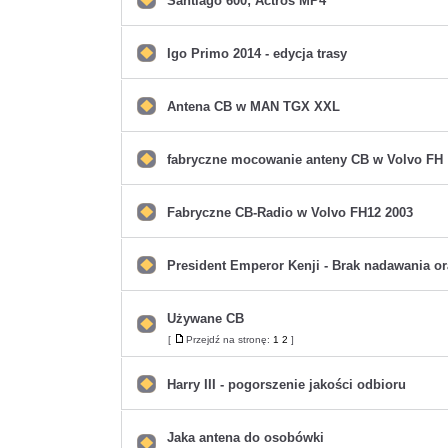
Santiago 600; Actros MP4
Nie
ma
nieprzeczytanych
postów
Igo Primo 2014 - edycja trasy
Nie
ma
nieprzeczytanych
postów
Antena CB w MAN TGX XXL
Nie
ma
nieprzeczytanych
postów
fabryczne mocowanie anteny CB w Volvo FH
Nie
ma
nieprzeczytanych
postów
Fabryczne CB-Radio w Volvo FH12 2003
Nie
ma
nieprzeczytanych
postów
President Emperor Kenji - Brak nadawania o
Nie
ma
nieprzeczytanych
postów
Używane CB
Nie
[
Przejdź na stronę:
1
2
]
Przejdź
ma
na
nieprzeczytanych
stronę
postów
Harry III - pogorszenie jakości odbioru
Nie
ma
nieprzeczytanych
postów
Jaka antena do osobówki