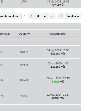
post
132
1760
17 sie 2025, 19:06
Cyryl
Wyświetl
najnowszy
post
rzejdź na stronę
1
2
3
4
5
…
8
Następna
owiedzi
Odsłony
Ostatni post
04 sty 2009, 10:53
0
37852
Leszek
Wyświetl
najnowszy
post
03 sty 2009, 1:02
0
39333
Leszek
Wyświetl
najnowszy
post
30 wrz 2016, 17:15
181
382229
Bauer
Wyświetl
najnowszy
post
22 wrz 2014, 21:17
126
258567
kubikk
Wyświetl
najnowszy
post