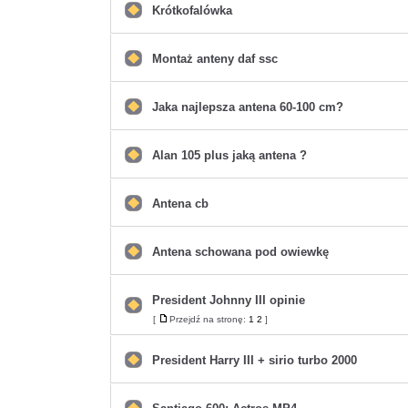
postów
Krótkofalówka
Nie
ma
nieprzeczytanych
postów
Montaż anteny daf ssc
Nie
ma
nieprzeczytanych
postów
Jaka najlepsza antena 60-100 cm?
Nie
ma
nieprzeczytanych
postów
Alan 105 plus jaką antena ?
Nie
ma
nieprzeczytanych
postów
Antena cb
Nie
ma
nieprzeczytanych
postów
Antena schowana pod owiewkę
Nie
ma
nieprzeczytanych
postów
President Johnny III opinie
Nie
[
Przejdź na stronę:
1
2
]
Przejdź
ma
na
nieprzeczytanych
stronę
postów
President Harry III + sirio turbo 2000
Nie
ma
nieprzeczytanych
postów