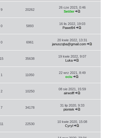
26 cze 2023, 0:46
9
20262
Settler
Wyświetl
najnowszy
post
16 lis 2022, 19:03
0
5893
Pawel94
Wyświetl
najnowszy
post
20 kwie 2022, 13:31
0
6961
januszqba@gmail.com
Wyświetl
najnowszy
post
19 kwie 2022, 9:07
15
35638
Luka
Wyświetl
najnowszy
post
22 wrz 2021, 8:49
1
11050
ociu
Wyświetl
najnowszy
post
08 sie 2021, 15:59
2
10250
airwolff
Wyświetl
najnowszy
post
31 lip 2020, 9:33
7
34178
piontek
Wyświetl
najnowszy
post
10 kwie 2020, 15:08
11
22530
Cyryl
Wyświetl
najnowszy
post