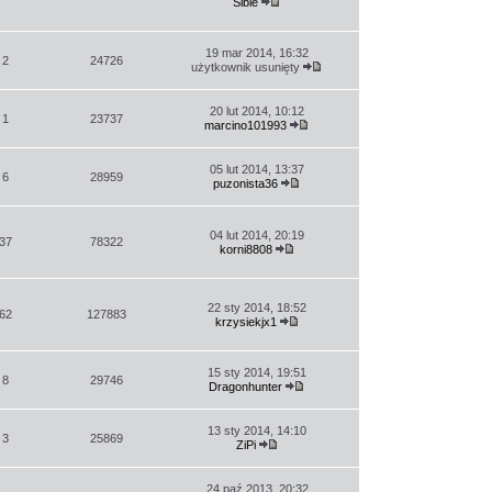
Sible
Wyświetl
najnowszy
post
19 mar 2014, 16:32
2
24726
użytkownik usunięty
Wyświetl
najnowszy
post
20 lut 2014, 10:12
1
23737
marcino101993
Wyświetl
najnowszy
post
05 lut 2014, 13:37
6
28959
puzonista36
Wyświetl
najnowszy
post
04 lut 2014, 20:19
37
78322
korni8808
Wyświetl
najnowszy
post
22 sty 2014, 18:52
62
127883
krzysiekjx1
Wyświetl
najnowszy
post
15 sty 2014, 19:51
8
29746
Dragonhunter
Wyświetl
najnowszy
post
13 sty 2014, 14:10
3
25869
ZiPi
Wyświetl
najnowszy
post
24 paź 2013, 20:32