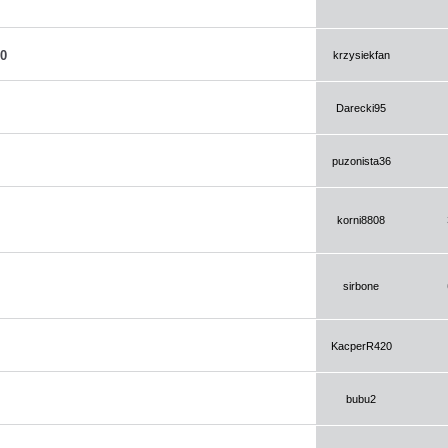
10
krzysiekfan
Darecki95
puzonista36
korni8808
sirbone
KacperR420
bubu2