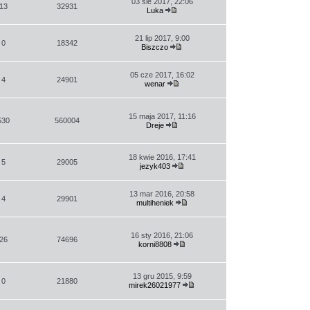
03 sie 2017, 22:06
13
32931
Luka
Wyświetl
najnowszy
post
21 lip 2017, 9:00
0
18342
Biszczo
Wyświetl
najnowszy
post
05 cze 2017, 16:02
4
24901
wenar
Wyświetl
najnowszy
post
15 maja 2017, 11:16
530
560004
Dreje
Wyświetl
najnowszy
post
18 kwie 2016, 17:41
5
29005
jezyk403
Wyświetl
najnowszy
post
13 mar 2016, 20:58
4
29901
multiheniek
Wyświetl
najnowszy
post
16 sty 2016, 21:06
26
74696
korni8808
Wyświetl
najnowszy
post
13 gru 2015, 9:59
0
21880
mirek26021977
Wyświetl
najnowszy
post