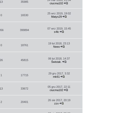
14 mar 2020, 23:34
13
35985
ciucma102
Wyświetl
najnowszy
post
25 wrz 2019, 19:02
0
16530
Matys29
Wyświetl
najnowszy
post
07 wrz 2019, 15:45
456
399894
s4lc
Wyświetl
najnowszy
post
19 lut 2018, 23:13
0
18761
Neeo
Wyświetl
najnowszy
post
06 lut 2018, 14:37
26
45815
Świstak.
Wyświetl
najnowszy
post
29 gru 2017, 3:32
1
17715
mk61
Wyświetl
najnowszy
post
05 gru 2017, 22:11
13
33672
ciucma102
Wyświetl
najnowszy
post
26 sie 2017, 20:19
2
20401
zzx
Wyświetl
najnowszy
post