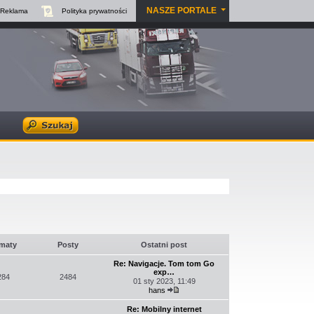
NASZE PORTALE
Reklama
Polityka
prywatności
maty
Posty
Ostatni post
Re: Navigacje. Tom tom Go
exp…
284
2484
01 sty 2023, 11:49
hans
Wyświetl
najnowszy
Re: Mobilny internet