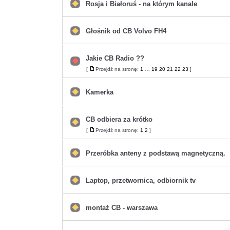
postów
Rosja i Białoruś - na którym kanale
Nie
ma
nieprzeczytanych
postów
Głośnik od CB Volvo FH4
Nie
ma
nieprzeczytanych
postów
Jakie CB Radio ??
Nie
[
Przejdź na stronę:
1
…
19
20
21
22
23
]
Przejdź
ma
na
nieprzeczytanych
stronę
postów
Kamerka
Nie
ma
nieprzeczytanych
postów
CB odbiera za krótko
Nie
[
Przejdź na stronę:
1
2
]
Przejdź
ma
na
nieprzeczytanych
stronę
postów
Przeróbka anteny z podstawą magnetyczną.
Nie
ma
nieprzeczytanych
postów
Laptop, przetwornica, odbiornik tv
Nie
ma
nieprzeczytanych
postów
montaż CB - warszawa
Nie
ma
nieprzeczytanych