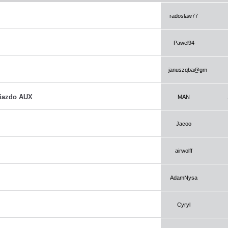
radoslaw77
Pawel94
januszqba@gmail.com
iazdo AUX
MAN
Jacoo
airwolff
AdamNysa
Cyryl