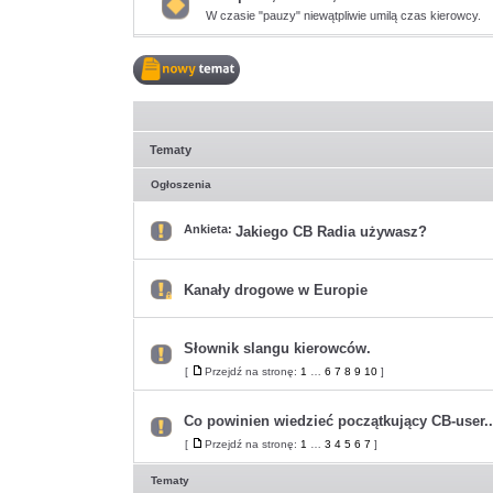
W czasie "pauzy" niewątpliwie umilą czas kierowcy.
Nie
ma
nieprzeczytanych
postów
Nowy
temat
Tematy
Ogłoszenia
Ankieta:
Jakiego CB Radia używasz?
Nie
ma
nieprzeczytanych
postów
Kanały drogowe w Europie
Ten
temat
jest
zamknięty.
Słownik slangu kierowców.
Nie
można
Nie
[
Przejdź na stronę:
1
…
6
7
8
9
10
]
w
Przejdź
ma
nim
na
nieprzeczytanych
pisać
stronę
postów
ani
Co powinien wiedzieć początkujący CB-user..
edytować
postów.
Nie
[
Przejdź na stronę:
1
…
3
4
5
6
7
]
Przejdź
ma
na
nieprzeczytanych
stronę
postów
Tematy