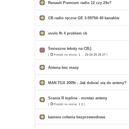
postów
Renault Premium radio 12 czy 24v?
Nie
ma
nieprzeczytanych
postów
CB radio ręczne GE 3-5979A 40 kanałów
Nie
ma
nieprzeczytanych
postów
vovlo fh 4 problem cb
Nie
ma
nieprzeczytanych
postów
Śmieszne teksty na CB;)
Nie
[
Przejdź na stronę:
1
…
23
24
25
26
27
]
Przejdź
ma
na
nieprzeczytanych
stronę
postów
Antena bez masy
Nie
ma
nieprzeczytanych
postów
MAN TGX 2009r - Jak dobrać się do anteny?
Nie
ma
nieprzeczytanych
postów
Scania R topline - montaz anteny
Nie
[
Przejdź na stronę:
1
2
]
Przejdź
ma
na
nieprzeczytanych
stronę
postów
kamera cofania bezprzewodowa
Nie
ma
nieprzeczytanych