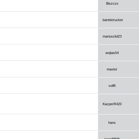
Biszczo
bartektrucker
mariuszlol23
wojtas54
maxtor
volffi
KacperR420
hans
korni8808