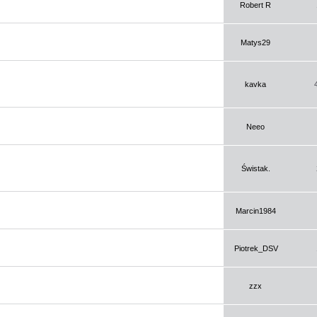
Robert R
Matys29
kavka
Neeo
Świstak.
Marcin1984
Piotrek_DSV
zzx