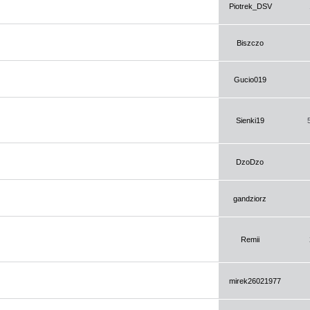
Piotrek_DSV
Biszczo
Gucio019
Sienki19
DzoDzo
gandziorz
Remii
mirek26021977