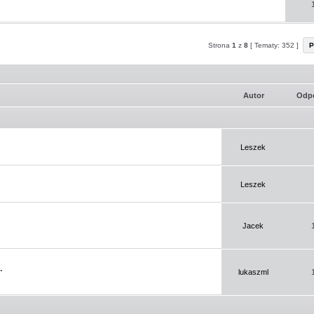
Strona
1
z
8
[ Tematy: 352 ]
P
Autor
Odp
Leszek
Leszek
Jacek
.
lukaszml