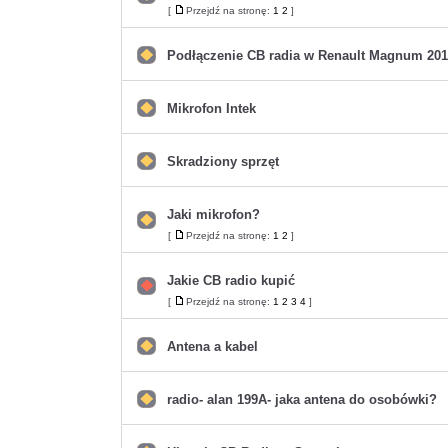
Nie
[
Przejdź na stronę:
1
2
]
Przejdź
ma
na
nieprzeczytanych
stronę
postów
Podłączenie CB radia w Renault Magnum 20
Nie
ma
nieprzeczytanych
postów
Mikrofon Intek
Nie
ma
nieprzeczytanych
postów
Skradziony sprzęt
Nie
ma
nieprzeczytanych
postów
Jaki mikrofon?
Nie
[
Przejdź na stronę:
1
2
]
Przejdź
ma
na
nieprzeczytanych
stronę
postów
Jakie CB radio kupić
Nie
[
Przejdź na stronę:
1
2
3
4
]
Przejdź
ma
na
nieprzeczytanych
stronę
postów
Antena a kabel
Nie
ma
nieprzeczytanych
postów
radio- alan 199A- jaka antena do osobówki?
Nie
ma
nieprzeczytanych
postów