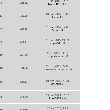
11 lis 2015, 16:57
8
28582
MarcinBTC
Wyświetl
najnowszy
post
31 paź 2015, 10:09
13
36125
Jaccu
Wyświetl
najnowszy
post
16 paź 2015, 17:37
9
28868
5eba
Wyświetl
najnowszy
post
11 paź 2015, 21:09
5
24567
wojtas54
Wyświetl
najnowszy
post
22 lip 2015, 11:05
10
28768
Dragonhunter
Wyświetl
najnowszy
post
25 cze 2015, 22:00
10
41656
użytkownik usunięty
Wyświetl
najnowszy
post
01 cze 2015, 23:31
23
62014
Jaccu
Wyświetl
najnowszy
post
09 mar 2015, 18:13
8
29549
korni8808
Wyświetl
najnowszy
post
25 sty 2015, 1:19
12
39846