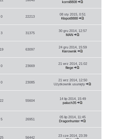
korni8808
Wyświetl
najnowszy
post
08 sty 2015, 0:51
0
22213
Kłopot8888
Wyświetl
najnowszy
post
30 gru 2014, 12:57
3
31375
MAN
Wyświetl
najnowszy
post
24 gru 2014, 15:59
19
63097
Kierownik
Wyświetl
najnowszy
post
21 wrz 2014, 21:02
0
23669
fliege
Wyświetl
najnowszy
post
21 wrz 2014, 12:50
0
23085
Użytkownik usunięty
Wyświetl
najnowszy
post
14 lip 2014, 15:49
22
55604
paluch35
Wyświetl
najnowszy
post
05 lip 2014, 11:45
5
26951
Dragonhunter
Wyświetl
najnowszy
post
23 cze 2014, 23:39
25
56442