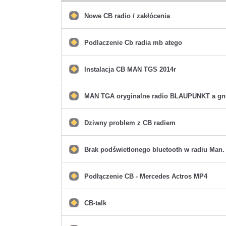
Nowe CB radio / zakłócenia
Nie
ma
nieprzeczytanych
postów
Podlaczenie Cb radia mb atego
Nie
ma
nieprzeczytanych
postów
Instalacja CB MAN TGS 2014r
Nie
ma
nieprzeczytanych
postów
MAN TGA oryginalne radio BLAUPUNKT a gn
Nie
ma
nieprzeczytanych
postów
Dziwny problem z CB radiem
Nie
ma
nieprzeczytanych
postów
Brak podświetlonego bluetooth w radiu Man.
Nie
ma
nieprzeczytanych
postów
Podłączenie CB - Mercedes Actros MP4
Nie
ma
nieprzeczytanych
postów
CB-talk
Nie
ma
nieprzeczytanych