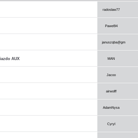
radoslaw77
Pawel94
januszqba@gmail.com
iazdo AUX
MAN
Jacoo
airwolff
AdamNysa
Cyryl