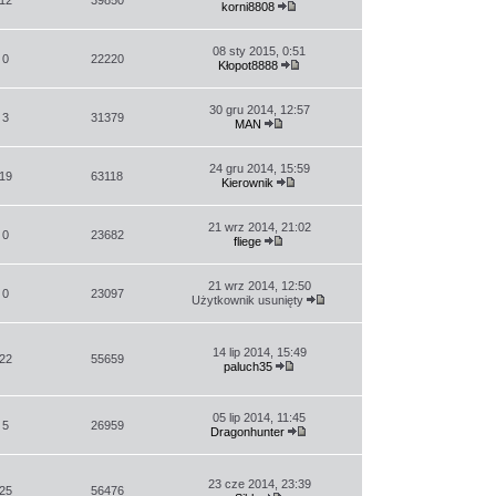
korni8808
Wyświetl
najnowszy
post
08 sty 2015, 0:51
0
22220
Kłopot8888
Wyświetl
najnowszy
post
30 gru 2014, 12:57
3
31379
MAN
Wyświetl
najnowszy
post
24 gru 2014, 15:59
19
63118
Kierownik
Wyświetl
najnowszy
post
21 wrz 2014, 21:02
0
23682
fliege
Wyświetl
najnowszy
post
21 wrz 2014, 12:50
0
23097
Użytkownik usunięty
Wyświetl
najnowszy
post
14 lip 2014, 15:49
22
55659
paluch35
Wyświetl
najnowszy
post
05 lip 2014, 11:45
5
26959
Dragonhunter
Wyświetl
najnowszy
post
23 cze 2014, 23:39
25
56476