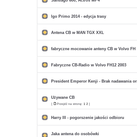
Santiago 600; Actros MP4
Nie
ma
nieprzeczytanych
postów
Igo Primo 2014 - edycja trasy
Nie
ma
nieprzeczytanych
postów
Antena CB w MAN TGX XXL
Nie
ma
nieprzeczytanych
postów
fabryczne mocowanie anteny CB w Volvo FH
Nie
ma
nieprzeczytanych
postów
Fabryczne CB-Radio w Volvo FH12 2003
Nie
ma
nieprzeczytanych
postów
President Emperor Kenji - Brak nadawania o
Nie
ma
nieprzeczytanych
postów
Używane CB
Nie
[
Przejdź na stronę:
1
2
]
Przejdź
ma
na
nieprzeczytanych
stronę
postów
Harry III - pogorszenie jakości odbioru
Nie
ma
nieprzeczytanych
postów
Jaka antena do osobówki