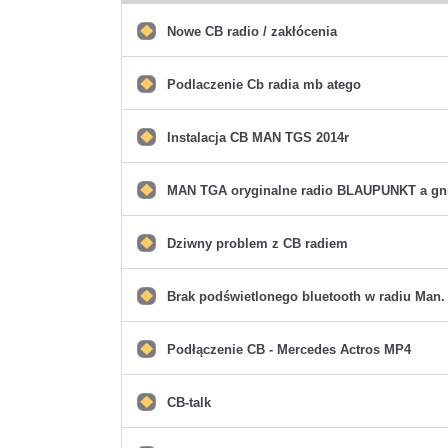
Nowe CB radio / zakłócenia
Nie
ma
nieprzeczytanych
postów
Podlaczenie Cb radia mb atego
Nie
ma
nieprzeczytanych
postów
Instalacja CB MAN TGS 2014r
Nie
ma
nieprzeczytanych
postów
MAN TGA oryginalne radio BLAUPUNKT a gn
Nie
ma
nieprzeczytanych
postów
Dziwny problem z CB radiem
Nie
ma
nieprzeczytanych
postów
Brak podświetlonego bluetooth w radiu Man.
Nie
ma
nieprzeczytanych
postów
Podłączenie CB - Mercedes Actros MP4
Nie
ma
nieprzeczytanych
postów
CB-talk
Nie
ma
nieprzeczytanych