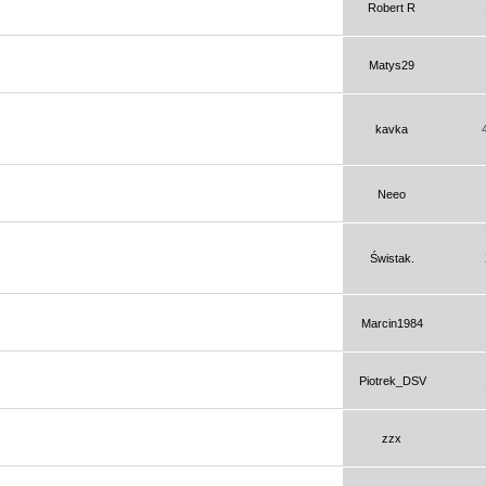
Robert R
Matys29
kavka
Neeo
Świstak.
Marcin1984
Piotrek_DSV
zzx