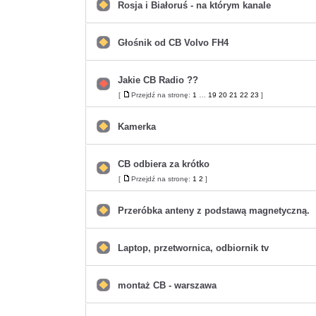
postów
Rosja i Białoruś - na którym kanale
Nie
ma
nieprzeczytanych
postów
Głośnik od CB Volvo FH4
Nie
ma
nieprzeczytanych
postów
Jakie CB Radio ??
Nie
[
Przejdź na stronę:
1
…
19
20
21
22
23
]
Przejdź
ma
na
nieprzeczytanych
stronę
postów
Kamerka
Nie
ma
nieprzeczytanych
postów
CB odbiera za krótko
Nie
[
Przejdź na stronę:
1
2
]
Przejdź
ma
na
nieprzeczytanych
stronę
postów
Przeróbka anteny z podstawą magnetyczną.
Nie
ma
nieprzeczytanych
postów
Laptop, przetwornica, odbiornik tv
Nie
ma
nieprzeczytanych
postów
montaż CB - warszawa
Nie
ma
nieprzeczytanych