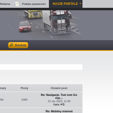
NASZE PORTALE
Reklama
Polityka
prywatności
maty
Posty
Ostatni post
Re: Navigacje. Tom tom Go
exp…
284
2484
01 sty 2023, 11:49
hans
Wyświetl
najnowszy
Re: Mobilny internet