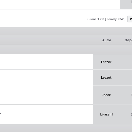
Strona
1
z
8
[ Tematy: 352 ]
P
Autor
Odp
Leszek
Leszek
Jacek
.
lukaszml