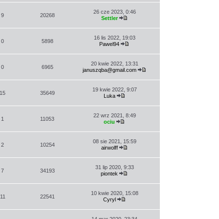
26 cze 2023, 0:46
9
20268
Settler
Wyświetl
najnowszy
post
16 lis 2022, 19:03
0
5898
Pawel94
Wyświetl
najnowszy
post
20 kwie 2022, 13:31
0
6965
januszqba@gmail.com
Wyświetl
najnowszy
post
19 kwie 2022, 9:07
15
35649
Luka
Wyświetl
najnowszy
post
22 wrz 2021, 8:49
1
11053
ociu
Wyświetl
najnowszy
post
08 sie 2021, 15:59
2
10254
airwolff
Wyświetl
najnowszy
post
31 lip 2020, 9:33
7
34193
piontek
Wyświetl
najnowszy
post
10 kwie 2020, 15:08
11
22541
Cyryl
Wyświetl
najnowszy
post