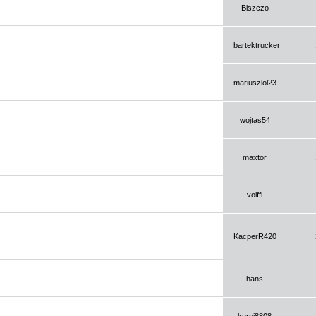
Biszczo
bartektrucker
mariuszlol23
wojtas54
maxtor
volffi
KacperR420
hans
korni8808