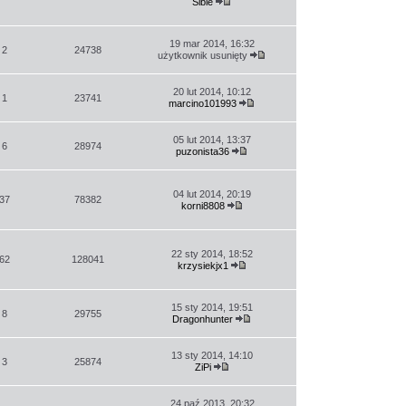
Sible
Wyświetl
najnowszy
post
19 mar 2014, 16:32
2
24738
użytkownik usunięty
Wyświetl
najnowszy
post
20 lut 2014, 10:12
1
23741
marcino101993
Wyświetl
najnowszy
post
05 lut 2014, 13:37
6
28974
puzonista36
Wyświetl
najnowszy
post
04 lut 2014, 20:19
37
78382
korni8808
Wyświetl
najnowszy
post
22 sty 2014, 18:52
62
128041
krzysiekjx1
Wyświetl
najnowszy
post
15 sty 2014, 19:51
8
29755
Dragonhunter
Wyświetl
najnowszy
post
13 sty 2014, 14:10
3
25874
ZiPi
Wyświetl
najnowszy
post
24 paź 2013, 20:32