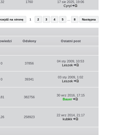
post
132
1760
17 sie 2025, 19:06
Cyryl
Wyświetl
najnowszy
post
rzejdź na stronę
1
2
3
4
5
…
8
Następna
owiedzi
Odsłony
Ostatni post
04 sty 2009, 10:53
0
37856
Leszek
Wyświetl
najnowszy
post
03 sty 2009, 1:02
0
39341
Leszek
Wyświetl
najnowszy
post
30 wrz 2016, 17:15
181
382756
Bauer
Wyświetl
najnowszy
post
22 wrz 2014, 21:17
126
258923
kubikk
Wyświetl
najnowszy
post