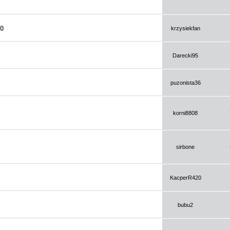
10
krzysiekfan
Darecki95
puzonista36
korni8808
sirbone
KacperR420
bubu2