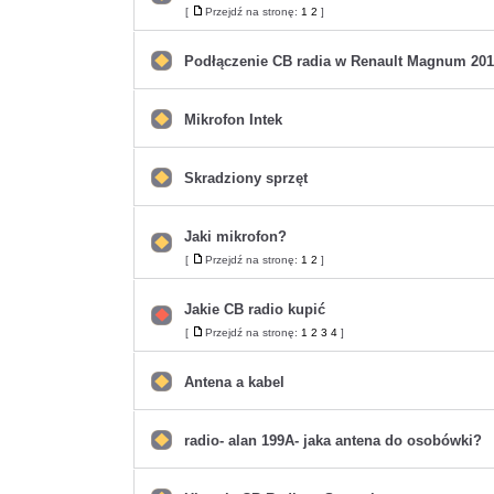
Nie
[
Przejdź na stronę:
1
2
]
Przejdź
ma
na
nieprzeczytanych
stronę
postów
Podłączenie CB radia w Renault Magnum 20
Nie
ma
nieprzeczytanych
postów
Mikrofon Intek
Nie
ma
nieprzeczytanych
postów
Skradziony sprzęt
Nie
ma
nieprzeczytanych
postów
Jaki mikrofon?
Nie
[
Przejdź na stronę:
1
2
]
Przejdź
ma
na
nieprzeczytanych
stronę
postów
Jakie CB radio kupić
Nie
[
Przejdź na stronę:
1
2
3
4
]
Przejdź
ma
na
nieprzeczytanych
stronę
postów
Antena a kabel
Nie
ma
nieprzeczytanych
postów
radio- alan 199A- jaka antena do osobówki?
Nie
ma
nieprzeczytanych
postów