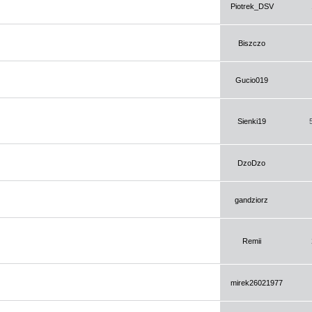
Piotrek_DSV
Biszczo
Gucio019
Sienki19
DzoDzo
gandziorz
Remii
mirek26021977