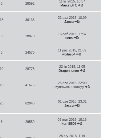
11 lis 2015, 16:57
8
28592
MarcinBTC
Wyświetl
najnowszy
post
31 paź 2015, 10:09
13
36136
Jaccu
Wyświetl
najnowszy
post
16 paź 2015, 17:37
9
28873
5eba
Wyświetl
najnowszy
post
11 paź 2015, 21:09
5
24575
wojtas54
Wyświetl
najnowszy
post
22 lip 2015, 11:05
10
28778
Dragonhunter
Wyświetl
najnowszy
post
25 cze 2015, 22:00
10
41675
użytkownik usunięty
Wyświetl
najnowszy
post
01 cze 2015, 23:31
23
62046
Jaccu
Wyświetl
najnowszy
post
09 mar 2015, 18:13
8
29559
korni8808
Wyświetl
najnowszy
post
25 sty 2015, 1:19
12
39850