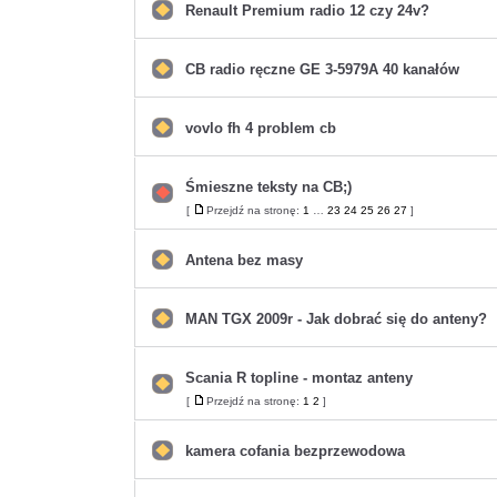
postów
Renault Premium radio 12 czy 24v?
Nie
ma
nieprzeczytanych
postów
CB radio ręczne GE 3-5979A 40 kanałów
Nie
ma
nieprzeczytanych
postów
vovlo fh 4 problem cb
Nie
ma
nieprzeczytanych
postów
Śmieszne teksty na CB;)
Nie
[
Przejdź na stronę:
1
…
23
24
25
26
27
]
Przejdź
ma
na
nieprzeczytanych
stronę
postów
Antena bez masy
Nie
ma
nieprzeczytanych
postów
MAN TGX 2009r - Jak dobrać się do anteny?
Nie
ma
nieprzeczytanych
postów
Scania R topline - montaz anteny
Nie
[
Przejdź na stronę:
1
2
]
Przejdź
ma
na
nieprzeczytanych
stronę
postów
kamera cofania bezprzewodowa
Nie
ma
nieprzeczytanych