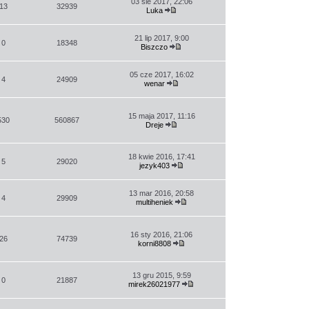
03 sie 2017, 22:06
13
32939
Luka
Wyświetl
najnowszy
post
21 lip 2017, 9:00
0
18348
Biszczo
Wyświetl
najnowszy
post
05 cze 2017, 16:02
4
24909
wenar
Wyświetl
najnowszy
post
15 maja 2017, 11:16
530
560867
Dreje
Wyświetl
najnowszy
post
18 kwie 2016, 17:41
5
29020
jezyk403
Wyświetl
najnowszy
post
13 mar 2016, 20:58
4
29909
multiheniek
Wyświetl
najnowszy
post
16 sty 2016, 21:06
26
74739
korni8808
Wyświetl
najnowszy
post
13 gru 2015, 9:59
0
21887
mirek26021977
Wyświetl
najnowszy
post