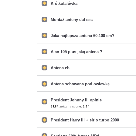
postów
Krótkofalówka
Nie
ma
nieprzeczytanych
postów
Montaż anteny daf ssc
Nie
ma
nieprzeczytanych
postów
Jaka najlepsza antena 60-100 cm?
Nie
ma
nieprzeczytanych
postów
Alan 105 plus jaką antena ?
Nie
ma
nieprzeczytanych
postów
Antena cb
Nie
ma
nieprzeczytanych
postów
Antena schowana pod owiewkę
Nie
ma
nieprzeczytanych
postów
President Johnny III opinie
Nie
[
Przejdź na stronę:
1
2
]
Przejdź
ma
na
nieprzeczytanych
stronę
postów
President Harry III + sirio turbo 2000
Nie
ma
nieprzeczytanych
postów