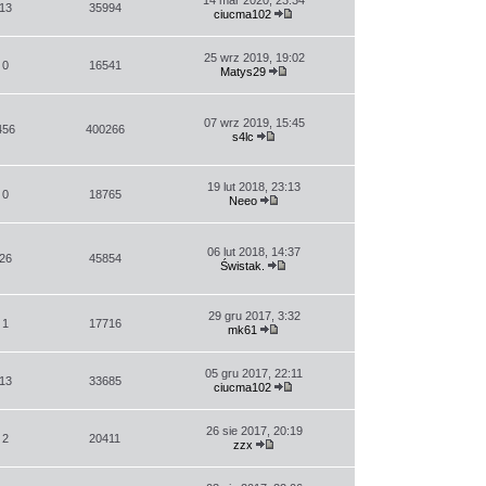
14 mar 2020, 23:34
13
35994
ciucma102
Wyświetl
najnowszy
post
25 wrz 2019, 19:02
0
16541
Matys29
Wyświetl
najnowszy
post
07 wrz 2019, 15:45
456
400266
s4lc
Wyświetl
najnowszy
post
19 lut 2018, 23:13
0
18765
Neeo
Wyświetl
najnowszy
post
06 lut 2018, 14:37
26
45854
Świstak.
Wyświetl
najnowszy
post
29 gru 2017, 3:32
1
17716
mk61
Wyświetl
najnowszy
post
05 gru 2017, 22:11
13
33685
ciucma102
Wyświetl
najnowszy
post
26 sie 2017, 20:19
2
20411
zzx
Wyświetl
najnowszy
post