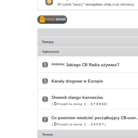
W czasie "pauzy" niewątpliwie umilą czas kierowcy.
Nie
ma
nieprzeczytanych
postów
Nowy
temat
Tematy
Ogłoszenia
Ankieta:
Jakiego CB Radia używasz?
Nie
ma
nieprzeczytanych
postów
Kanały drogowe w Europie
Ten
temat
jest
zamknięty.
Słownik slangu kierowców.
Nie
można
Nie
[
Przejdź na stronę:
1
…
6
7
8
9
10
]
w
Przejdź
ma
nim
na
nieprzeczytanych
pisać
stronę
postów
ani
Co powinien wiedzieć początkujący CB-user..
edytować
postów.
Nie
[
Przejdź na stronę:
1
…
3
4
5
6
7
]
Przejdź
ma
na
nieprzeczytanych
stronę
postów
Tematy