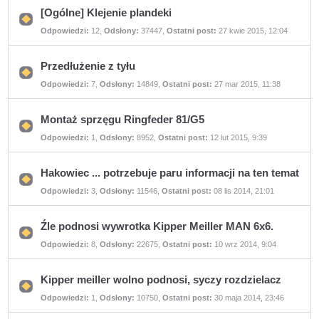
[Ogólne] Klejenie plandeki
Nie
Odpowiedzi:
12
,
Odsłony:
37447
,
Ostatni post:
27 kwie 2015, 12:04
ma
nieprzeczytanych
postów
Przedłużenie z tyłu
Nie
Odpowiedzi:
7
,
Odsłony:
14849
,
Ostatni post:
27 mar 2015, 11:38
ma
nieprzeczytanych
postów
Montaż sprzęgu Ringfeder 81/G5
Nie
Odpowiedzi:
1
,
Odsłony:
8952
,
Ostatni post:
12 lut 2015, 9:39
ma
nieprzeczytanych
postów
Hakowiec ... potrzebuje paru informacji na ten temat
Nie
Odpowiedzi:
3
,
Odsłony:
11546
,
Ostatni post:
08 lis 2014, 21:01
ma
nieprzeczytanych
postów
Źle podnosi wywrotka Kipper Meiller MAN 6x6.
Nie
Odpowiedzi:
8
,
Odsłony:
22675
,
Ostatni post:
10 wrz 2014, 9:04
ma
nieprzeczytanych
postów
Kipper meiller wolno podnosi, syczy rozdzielacz
Nie
Odpowiedzi:
1
,
Odsłony:
10750
,
Ostatni post:
30 maja 2014, 23:46
ma
nieprzeczytanych