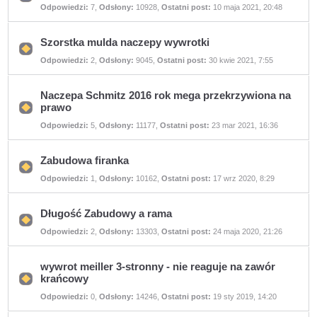
Nie
Odpowiedzi:
7
,
Odsłony:
10928
,
Ostatni post:
10 maja 2021, 20:48
ma
nieprzeczytanych
postów
Szorstka mulda naczepy wywrotki
Nie
Odpowiedzi:
2
,
Odsłony:
9045
,
Ostatni post:
30 kwie 2021, 7:55
ma
nieprzeczytanych
postów
Naczepa Schmitz 2016 rok mega przekrzywiona na
prawo
Nie
Odpowiedzi:
5
,
Odsłony:
11177
,
Ostatni post:
23 mar 2021, 16:36
ma
nieprzeczytanych
postów
Zabudowa firanka
Nie
Odpowiedzi:
1
,
Odsłony:
10162
,
Ostatni post:
17 wrz 2020, 8:29
ma
nieprzeczytanych
postów
Długość Zabudowy a rama
Nie
Odpowiedzi:
2
,
Odsłony:
13303
,
Ostatni post:
24 maja 2020, 21:26
ma
nieprzeczytanych
postów
wywrot meiller 3-stronny - nie reaguje na zawór
krańcowy
Nie
Odpowiedzi:
0
,
Odsłony:
14246
,
Ostatni post:
19 sty 2019, 14:20
ma
nieprzeczytanych
postów