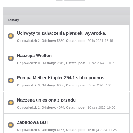
Tematy
Uchwyty to zahaczenia plandeki wywrotka.
Nie
Odpowiedzi:
2
,
Odsłony:
5650
,
Ostatni post:
20 lis 2024, 18:46
ma
nieprzeczytanych
postów
Naczepa Wielton
Nie
Odpowiedzi:
0
,
Odsłony:
2819
,
Ostatni post:
06 sie 2024, 19:07
ma
nieprzeczytanych
postów
Pompa Meiller Kippler 254/1 slabo podnosi
Nie
Odpowiedzi:
3
,
Odsłony:
6686
,
Ostatni post:
02 sie 2023, 16:51
ma
nieprzeczytanych
postów
Naczepa uniesiona z przodu
Nie
Odpowiedzi:
2
,
Odsłony:
4674
,
Ostatni post:
16 cze 2023, 19:00
ma
nieprzeczytanych
postów
Zabudowa BDF
Nie
Odpowiedzi:
5
,
Odsłony:
6157
,
Ostatni post:
15 maja 2023, 14:23
ma