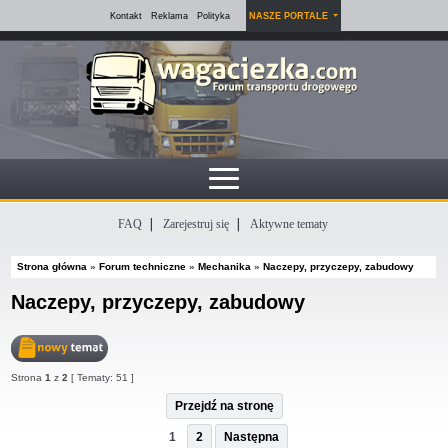
Kontakt
Reklama
Polityka
NASZE PORTALE
FAQ
Zarejestruj się
Aktywne tematy
Strona główna
»
Forum techniczne
»
Mechanika
»
Naczepy, przyczepy, zabudowy
Naczepy, przyczepy, zabudowy
Nowy
Strona
1
z
2
[ Tematy: 51 ]
temat
Przejdź na stronę
1
2
Następna