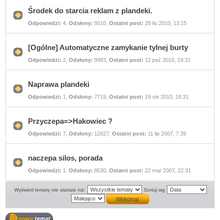
postów
Środek do starcia reklam z plandeki.
Nie
Odpowiedzi:
4
,
Odsłony:
9510
,
Ostatni post:
28 lis 2010, 13:15
ma
nieprzeczytanych
postów
[Ogólne] Automatyczne zamykanie tylnej burty
Nie
Odpowiedzi:
2
,
Odsłony:
9983
,
Ostatni post:
12 paź 2010, 19:31
ma
nieprzeczytanych
postów
Naprawa plandeki
Nie
Odpowiedzi:
1
,
Odsłony:
7719
,
Ostatni post:
19 sie 2010, 18:31
ma
nieprzeczytanych
postów
Przyczepa=>Hakowiec ?
Nie
Odpowiedzi:
7
,
Odsłony:
12827
,
Ostatni post:
11 lip 2007, 7:39
ma
nieprzeczytanych
postów
naczepa silos, porada
Nie
Odpowiedzi:
1
,
Odsłony:
8530
,
Ostatni post:
22 mar 2007, 22:31
ma
nieprzeczytanych
postów
Wyświetl tematy nie starsze niż:
Sortuj wg