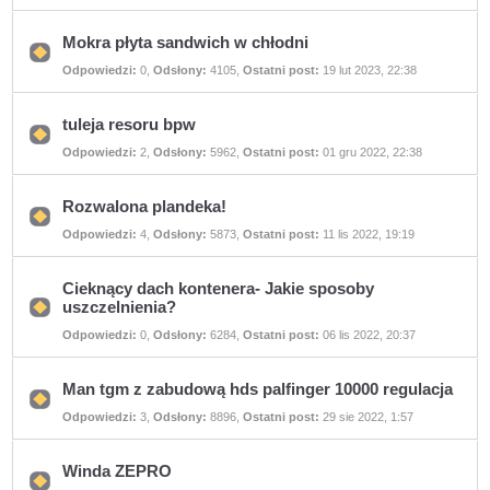
nieprzeczytanych
postów
Mokra płyta sandwich w chłodni
Nie
Odpowiedzi:
0
,
Odsłony:
4105
,
Ostatni post:
19 lut 2023, 22:38
ma
nieprzeczytanych
postów
tuleja resoru bpw
Nie
Odpowiedzi:
2
,
Odsłony:
5962
,
Ostatni post:
01 gru 2022, 22:38
ma
nieprzeczytanych
postów
Rozwalona plandeka!
Nie
Odpowiedzi:
4
,
Odsłony:
5873
,
Ostatni post:
11 lis 2022, 19:19
ma
nieprzeczytanych
postów
Cieknący dach kontenera- Jakie sposoby
uszczelnienia?
Nie
Odpowiedzi:
0
,
Odsłony:
6284
,
Ostatni post:
06 lis 2022, 20:37
ma
nieprzeczytanych
postów
Man tgm z zabudową hds palfinger 10000 regulacja
Nie
Odpowiedzi:
3
,
Odsłony:
8896
,
Ostatni post:
29 sie 2022, 1:57
ma
nieprzeczytanych
postów
Winda ZEPRO