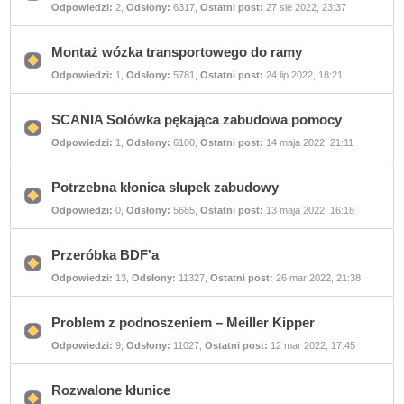
Nie
Odpowiedzi:
2
,
Odsłony:
6317
,
Ostatni post:
27 sie 2022, 23:37
ma
nieprzeczytanych
postów
Montaż wózka transportowego do ramy
Nie
Odpowiedzi:
1
,
Odsłony:
5781
,
Ostatni post:
24 lip 2022, 18:21
ma
nieprzeczytanych
postów
SCANIA Solówka pękająca zabudowa pomocy
Nie
Odpowiedzi:
1
,
Odsłony:
6100
,
Ostatni post:
14 maja 2022, 21:11
ma
nieprzeczytanych
postów
Potrzebna kłonica słupek zabudowy
Nie
Odpowiedzi:
0
,
Odsłony:
5685
,
Ostatni post:
13 maja 2022, 16:18
ma
nieprzeczytanych
postów
Przeróbka BDF'a
Nie
Odpowiedzi:
13
,
Odsłony:
11327
,
Ostatni post:
26 mar 2022, 21:38
ma
nieprzeczytanych
postów
Problem z podnoszeniem – Meiller Kipper
Nie
Odpowiedzi:
9
,
Odsłony:
11027
,
Ostatni post:
12 mar 2022, 17:45
ma
nieprzeczytanych
postów
Rozwalone kłunice