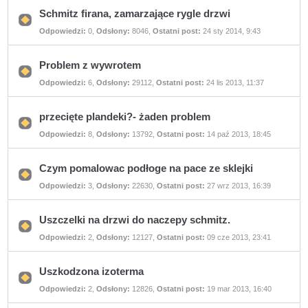
postów
Schmitz firana, zamarzające rygle drzwi
Nie
Odpowiedzi:
0
,
Odsłony:
8046
,
Ostatni post:
24 sty 2014, 9:43
ma
nieprzeczytanych
postów
Problem z wywrotem
Nie
Odpowiedzi:
6
,
Odsłony:
29112
,
Ostatni post:
24 lis 2013, 11:37
ma
nieprzeczytanych
postów
przecięte plandeki?- żaden problem
Nie
Odpowiedzi:
8
,
Odsłony:
13792
,
Ostatni post:
14 paź 2013, 18:45
ma
nieprzeczytanych
postów
Czym pomalowac podłoge na pace ze sklejki
Nie
Odpowiedzi:
3
,
Odsłony:
22630
,
Ostatni post:
27 wrz 2013, 16:39
ma
nieprzeczytanych
postów
Uszczelki na drzwi do naczepy schmitz.
Nie
Odpowiedzi:
2
,
Odsłony:
12127
,
Ostatni post:
09 cze 2013, 23:41
ma
nieprzeczytanych
postów
Uszkodzona izoterma
Nie
Odpowiedzi:
2
,
Odsłony:
12826
,
Ostatni post:
19 mar 2013, 16:40
ma
nieprzeczytanych