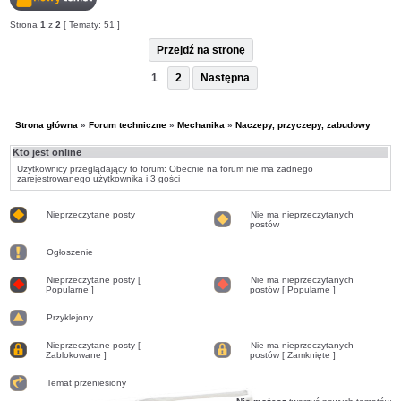
Nowy
Strona
1
z
2
[ Tematy: 51 ]
temat
Przejdź na stronę
1
2
Następna
Strona główna
»
Forum techniczne
»
Mechanika
»
Naczepy, przyczepy, zabudowy
Kto jest online
Użytkownicy przeglądający to forum: Obecnie na forum nie ma żadnego
zarejestrowanego użytkownika i 3 gości
Nieprzeczytane posty
Nie ma nieprzeczytanych
postów
Nieprzeczytane
Nie
posty
ma
Ogłoszenie
nieprzeczytanych
postów
Ogłoszenie
Nieprzeczytane posty [
Nie ma nieprzeczytanych
Popularne ]
postów [ Popularne ]
Nieprzeczytane
Nie
posty
ma
[
Przyklejony
nieprzeczytanych
Popularne
postów
Przyklejony
]
[
Nieprzeczytane posty [
Nie ma nieprzeczytanych
Popularne
Zablokowane ]
postów [ Zamknięte ]
]
Nieprzeczytane
Nie
posty
ma
[
Temat przeniesiony
nieprzeczytanych
Zablokowane
postów
Temat