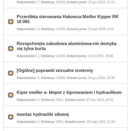
Odpowiedzi:
7
,
Odsłony:
16159
,
Ostatni post:
13 gru 2016, 12:13
temat
jest
zamknięty.
Nie
można
Przeróbka sterowania Hakowca Meiller Kipper RK
w
18 065
nim
pisać
Nie
ani
Odpowiedzi:
3
,
Odsłony:
13799
,
Ostatni post:
12 paź 2016, 5:52
ma
edytować
nieprzeczytanych
postów.
postów
Rozepchnięta zabudowa aluminiowa-nie domyka
się tylna burta
Nie
Odpowiedzi:
1
,
Odsłony:
10249
,
Ostatni post:
15 lut 2016, 18:06
ma
nieprzeczytanych
postów
[Ogólne] poprawki wizualne izotermy
Nie
Odpowiedzi:
9
,
Odsłony:
19868
,
Ostatni post:
24 gru 2015, 23:39
ma
nieprzeczytanych
postów
Kiper meiller a- kłopot z kiprowaniem i hydraulikom
Nie
Odpowiedzi:
0
,
Odsłony:
9323
,
Ostatni post:
07 wrz 2015, 20:51
ma
nieprzeczytanych
postów
montaz hydrauliki siłowej
Nie
Odpowiedzi:
0
,
Odsłony:
9553
,
Ostatni post:
18 maja 2015, 21:59
ma
nieprzeczytanych
postów