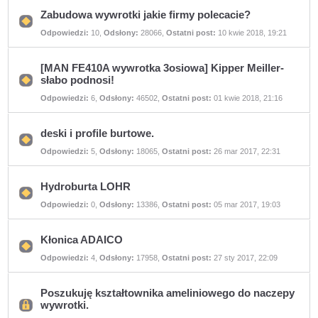
Zabudowa wywrotki jakie firmy polecacie?
Nie
Odpowiedzi:
10
,
Odsłony:
28066
,
Ostatni post:
10 kwie 2018, 19:21
ma
nieprzeczytanych
postów
[MAN FE410A wywrotka 3osiowa] Kipper Meiller-
słabo podnosi!
Nie
Odpowiedzi:
6
,
Odsłony:
46502
,
Ostatni post:
01 kwie 2018, 21:16
ma
nieprzeczytanych
postów
deski i profile burtowe.
Nie
Odpowiedzi:
5
,
Odsłony:
18065
,
Ostatni post:
26 mar 2017, 22:31
ma
nieprzeczytanych
postów
Hydroburta LOHR
Nie
Odpowiedzi:
0
,
Odsłony:
13386
,
Ostatni post:
05 mar 2017, 19:03
ma
nieprzeczytanych
postów
Kłonica ADAICO
Nie
Odpowiedzi:
4
,
Odsłony:
17958
,
Ostatni post:
27 sty 2017, 22:09
ma
nieprzeczytanych
postów
Poszukuję kształtownika ameliniowego do naczepy
wywrotki.
Ten