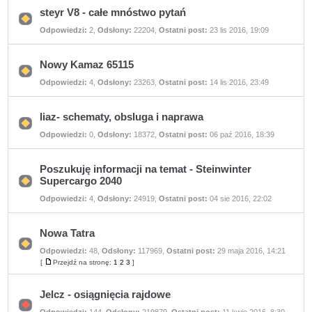
stronę
steyr V8 - całe mnóstwo pytań
Nie
Odpowiedzi:
2
,
Odsłony:
22204
,
Ostatni post:
23 lis 2016, 19:09
ma
nieprzeczytanych
postów
Nowy Kamaz 65115
Nie
Odpowiedzi:
4
,
Odsłony:
23263
,
Ostatni post:
14 lis 2016, 23:49
ma
nieprzeczytanych
postów
liaz- schematy, obsluga i naprawa
Nie
Odpowiedzi:
0
,
Odsłony:
18372
,
Ostatni post:
06 paź 2016, 18:39
ma
nieprzeczytanych
postów
Poszukuję informacji na temat - Steinwinter
Supercargo 2040
Nie
Odpowiedzi:
4
,
Odsłony:
24919
,
Ostatni post:
04 sie 2016, 22:02
ma
nieprzeczytanych
postów
Nowa Tatra
Odpowiedzi:
48
,
Odsłony:
117969
,
Ostatni post:
29 maja 2016, 14:21
Nie
ma
[
Przejdź na stronę:
1
2
3
]
Przejdź
nieprzeczytanych
na
postów
stronę
Jelcz - osiągnięcia rajdowe