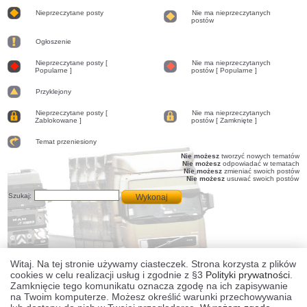
Nieprzeczytane posty
Nie ma nieprzeczytanych
postów
Nieprzeczytane
Nie
posty
ma
Ogłoszenie
nieprzeczytanych
postów
Ogłoszenie
Nieprzeczytane posty [
Nie ma nieprzeczytanych
Popularne ]
postów [ Popularne ]
Nieprzeczytane
Nie
posty
ma
[
Przyklejony
nieprzeczytanych
Popularne
postów
Przyklejony
]
[
Nieprzeczytane posty [
Nie ma nieprzeczytanych
Popularne
Zablokowane ]
postów [ Zamknięte ]
]
Nieprzeczytane
Nie
posty
ma
[
Temat przeniesiony
nieprzeczytanych
Zablokowane
postów
Temat
Nie możesz
tworzyć nowych tematów
]
[
przeniesiony
Nie możesz
odpowiadać w tematach
Zamknięte
Nie możesz
zmieniać swoich postów
]
Nie możesz
usuwać swoich postów
Szukaj:
Witaj. Na tej stronie używamy ciasteczek. Strona korzysta z plików
cookies w celu realizacji usług i zgodnie z §3
Polityki prywatności
.
Zamknięcie tego komunikatu oznacza zgodę na ich zapisywanie
na Twoim komputerze. Możesz określić warunki przechowywania