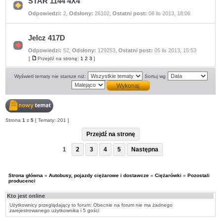
STAR 1144 4X4
Nie
Odpowiedzi:
2
,
Odsłony:
26102
,
Ostatni post:
08 lis 2013, 18:06
ma
nieprzeczytanych
postów
Jelcz 417D
Odpowiedzi:
52
,
Odsłony:
129253
,
Ostatni post:
05 lis 2013, 15:53
Nie
ma
[
Przejdź na stronę:
1
2
3
]
Przejdź
nieprzeczytanych
na
postów
stronę
Wyświetl tematy nie starsze niż:
Sortuj wg
Nowy
Strona
1
z
5
[ Tematy: 201 ]
temat
Przejdź na stronę
1
2
3
4
5
Następna
Strona główna
»
Autobusy, pojazdy ciężarowe i dostawcze
»
Ciężarówki
»
Pozostali
producenci
Kto jest online
Użytkownicy przeglądający to forum: Obecnie na forum nie ma żadnego
zarejestrowanego użytkownika i 5 gości