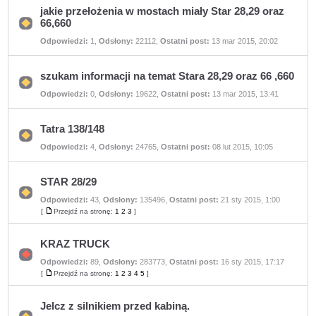
jakie przełożenia w mostach miały Star 28,29 oraz
66,660
Nie
Odpowiedzi:
1
,
Odsłony:
22112
,
Ostatni post:
13 mar 2015, 20:02
ma
nieprzeczytanych
postów
szukam informacji na temat Stara 28,29 oraz 66 ,660
Nie
Odpowiedzi:
0
,
Odsłony:
19622
,
Ostatni post:
13 mar 2015, 13:41
ma
nieprzeczytanych
postów
Tatra 138/148
Nie
Odpowiedzi:
4
,
Odsłony:
24765
,
Ostatni post:
08 lut 2015, 10:05
ma
nieprzeczytanych
postów
STAR 28/29
Odpowiedzi:
43
,
Odsłony:
135496
,
Ostatni post:
21 sty 2015, 1:00
Nie
ma
[
Przejdź na stronę:
1
2
3
]
Przejdź
nieprzeczytanych
na
postów
stronę
KRAZ TRUCK
Odpowiedzi:
89
,
Odsłony:
283773
,
Ostatni post:
16 sty 2015, 17:17
Nie
ma
[
Przejdź na stronę:
1
2
3
4
5
]
Przejdź
nieprzeczytanych
na
postów
stronę
Jelcz z silnikiem przed kabiną.