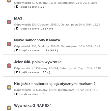
Odpowiedzi:
33
,
Odsłony:
71348
,
Ostatni post:
21 lis 2014, 11:59
Nie
ma
[
Przejdź na stronę:
1
2
]
Przejdź
nieprzeczytanych
na
postów
stronę
MA3
Odpowiedzi:
110
,
Odsłony:
239614
,
Ostatni post:
10 lis 2014, 15:13
Nie
ma
[
Przejdź na stronę:
1
2
3
4
5
6
]
Przejdź
nieprzeczytanych
na
postów
stronę
Nowe samochody Kamaza
Odpowiedzi:
134
,
Odsłony:
267456
,
Ostatni post:
10 lis 2014, 10:49
Nie
ma
[
Przejdź na stronę:
1
…
3
4
5
6
7
]
Przejdź
nieprzeczytanych
na
postów
stronę
Jelcz 640- polska wywrotka
Odpowiedzi:
77
,
Odsłony:
207024
,
Ostatni post:
25 paź 2014, 17:48
Nie
ma
[
Przejdź na stronę:
1
2
3
4
]
Przejdź
nieprzeczytanych
na
postów
stronę
Kto jeździł najbardziej egzotycznymi markami?
Odpowiedzi:
23
,
Odsłony:
67378
,
Ostatni post:
19 paź 2014, 14:49
Nie
ma
[
Przejdź na stronę:
1
2
]
Przejdź
nieprzeczytanych
na
postów
stronę
Wywrotka GINAF 8X4