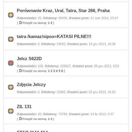
na
postów
stronę
Porównanie Kraz, Ural, Tatra, Star 266, Praha
Odpowiedzi:
25
,
Odsłony:
96435
,
Ostatni post:
21 mar 2014, 23:47
Nie
ma
[
Przejdź na stronę:
1
2
]
Przejdź
nieprzeczytanych
na
postów
stronę
tatra /kamaz/sipox=KATASI PILNE!!!
Nie
Odpowiedzi:
0
,
Odsłony:
24592
,
Ostatni post:
15 gru 2013, 18:38
ma
nieprzeczytanych
postów
Jelcz S622D
Odpowiedzi:
106
,
Odsłony:
225627
,
Ostatni post:
09 gru 2013, 0:52
Nie
ma
[
Przejdź na stronę:
1
2
3
4
5
6
]
Przejdź
nieprzeczytanych
na
postów
stronę
Zdjęcia Jelczy
Nie
Odpowiedzi:
0
,
Odsłony:
22965
,
Ostatni post:
02 gru 2013, 16:53
ma
nieprzeczytanych
postów
ZIL 131
Odpowiedzi:
20
,
Odsłony:
73769
,
Ostatni post:
14 lis 2013, 0:37
Nie
ma
[
Przejdź na stronę:
1
2
]
Przejdź
nieprzeczytanych
na
postów
stronę