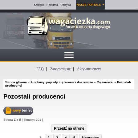
Kontakt
Reklama
Polityka
NASZE PORTALE
FAQ
Zarejestruj się
Aktywne tematy
Strona główna
»
Autobusy, pojazdy ciężarowe i dostawcze
»
Ciężarówki
»
Pozostali
producenci
Pozostali producenci
Nowy
Strona
1
z
5
[ Tematy: 201 ]
temat
Przejdź na stronę