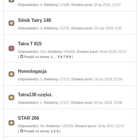
Nie
Odpowiedzi:
0
,
Odsłony:
17698
,
Ostatni post:
04 lip 2018, 12:53
ma
nieprzeczytanych
postów
Silnik Tatry 148
Nie
Odpowiedzi:
4
,
Odsłony:
21715
,
Ostatni post:
10 mar 2018, 4:35
ma
nieprzeczytanych
postów
Tatra T 815
Odpowiedzi:
162
,
Odsłony:
434260
,
Ostatni post:
06 lut 2018, 22:57
Nie
ma
[
Przejdź na stronę:
1
…
5
6
7
8
9
]
Przejdź
nieprzeczytanych
na
postów
stronę
Homologacja
Nie
Odpowiedzi:
0
,
Odsłony:
17173
,
Ostatni post:
16 sty 2018, 22:39
ma
nieprzeczytanych
postów
Tatra138 części.
Nie
Odpowiedzi:
0
,
Odsłony:
17127
,
Ostatni post:
04 sty 2018, 10:06
ma
nieprzeczytanych
postów
STAR 266
Odpowiedzi:
48
,
Odsłony:
155236
,
Ostatni post:
18 lip 2017, 22:57
Nie
ma
[
Przejdź na stronę:
1
2
3
]
Przejdź
nieprzeczytanych
na
postów