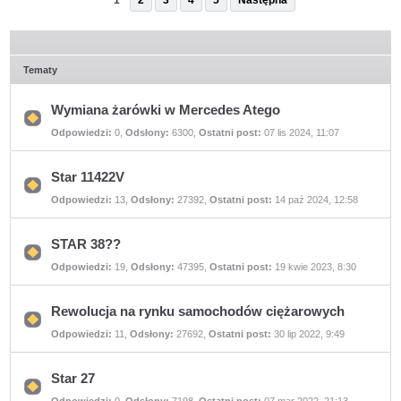
1
2
3
4
5
Następna
Tematy
Wymiana żarówki w Mercedes Atego
Nie
Odpowiedzi:
0
,
Odsłony:
6300
,
Ostatni post:
07 lis 2024, 11:07
ma
nieprzeczytanych
postów
Star 11422V
Nie
Odpowiedzi:
13
,
Odsłony:
27392
,
Ostatni post:
14 paź 2024, 12:58
ma
nieprzeczytanych
postów
STAR 38??
Nie
Odpowiedzi:
19
,
Odsłony:
47395
,
Ostatni post:
19 kwie 2023, 8:30
ma
nieprzeczytanych
postów
Rewolucja na rynku samochodów ciężarowych
Nie
Odpowiedzi:
11
,
Odsłony:
27692
,
Ostatni post:
30 lip 2022, 9:49
ma
nieprzeczytanych
postów
Star 27
Nie