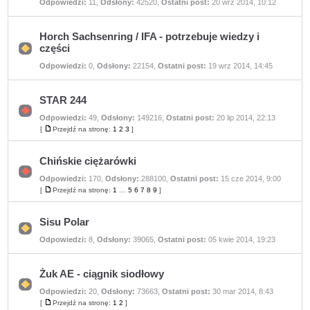
Nie
Odpowiedzi:
11
,
Odsłony:
42520
,
Ostatni post:
20 wrz 2014, 10:12
ma
nieprzeczytanych
postów
Horch Sachsenring / IFA - potrzebuje wiedzy i
części
Nie
Odpowiedzi:
0
,
Odsłony:
22154
,
Ostatni post:
19 wrz 2014, 14:45
ma
nieprzeczytanych
postów
STAR 244
Odpowiedzi:
49
,
Odsłony:
149216
,
Ostatni post:
20 lip 2014, 22:13
Nie
ma
[
Przejdź na stronę:
1
2
3
]
Przejdź
nieprzeczytanych
na
postów
stronę
Chińskie ciężarówki
Odpowiedzi:
170
,
Odsłony:
288100
,
Ostatni post:
15 cze 2014, 9:00
Nie
ma
[
Przejdź na stronę:
1
…
5
6
7
8
9
]
Przejdź
nieprzeczytanych
na
postów
stronę
Sisu Polar
Nie
Odpowiedzi:
8
,
Odsłony:
39065
,
Ostatni post:
05 kwie 2014, 19:23
ma
nieprzeczytanych
postów
Żuk AE - ciągnik siodłowy
Odpowiedzi:
20
,
Odsłony:
73663
,
Ostatni post:
30 mar 2014, 8:43
Nie
ma
[
Przejdź na stronę:
1
2
]
Przejdź
nieprzeczytanych