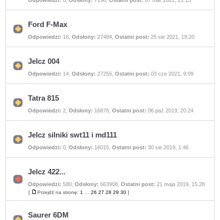
Odpowiedzi:
0
,
Odsłony:
7198
,
Ostatni post:
07 mar 2022, 21:13
ma
nieprzeczytanych
postów
Ford F-Max
Nie
Odpowiedzi:
16
,
Odsłony:
27484
,
Ostatni post:
25 sie 2021, 19:20
ma
nieprzeczytanych
postów
Jelcz 004
Nie
Odpowiedzi:
14
,
Odsłony:
27255
,
Ostatni post:
03 cze 2021, 9:09
ma
nieprzeczytanych
postów
Tatra 815
Nie
Odpowiedzi:
2
,
Odsłony:
16876
,
Ostatni post:
06 paź 2019, 20:24
ma
nieprzeczytanych
postów
Jelcz silniki swt11 i md111
Nie
Odpowiedzi:
0
,
Odsłony:
16015
,
Ostatni post:
30 sie 2019, 1:46
ma
nieprzeczytanych
postów
Jelcz 422...
Odpowiedzi:
580
,
Odsłony:
663908
,
Ostatni post:
21 maja 2019, 15:28
Nie
ma
[
Przejdź na stronę:
1
…
26
27
28
29
30
]
Przejdź
nieprzeczytanych
na
postów
stronę
Saurer 6DM