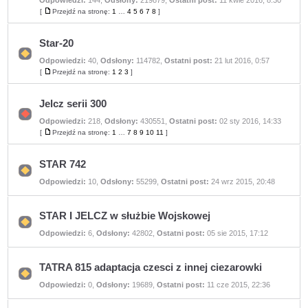
Odpowiedzi:
144
,
Odsłony:
219879
,
Ostatni post:
11 kwie 2016, 8:30
Nie
ma
[
Przejdź na stronę:
1
…
4
5
6
7
8
]
Przejdź
nieprzeczytanych
na
postów
stronę
Star-20
Odpowiedzi:
40
,
Odsłony:
114782
,
Ostatni post:
21 lut 2016, 0:57
Nie
ma
[
Przejdź na stronę:
1
2
3
]
Przejdź
nieprzeczytanych
na
postów
stronę
Jelcz serii 300
Odpowiedzi:
218
,
Odsłony:
430551
,
Ostatni post:
02 sty 2016, 14:33
Nie
ma
[
Przejdź na stronę:
1
…
7
8
9
10
11
]
Przejdź
nieprzeczytanych
na
postów
stronę
STAR 742
Nie
Odpowiedzi:
10
,
Odsłony:
55299
,
Ostatni post:
24 wrz 2015, 20:48
ma
nieprzeczytanych
postów
STAR I JELCZ w służbie Wojskowej
Nie
Odpowiedzi:
6
,
Odsłony:
42802
,
Ostatni post:
05 sie 2015, 17:12
ma
nieprzeczytanych
postów
TATRA 815 adaptacja czesci z innej ciezarowki
Nie
Odpowiedzi:
0
,
Odsłony:
19689
,
Ostatni post:
11 cze 2015, 22:36
ma
nieprzeczytanych
postów