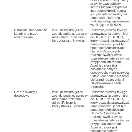
Osobowych realizuje swój
prawnie uzasadniony
interes (w tym przypadku
interesem Administratora
jest posiadanie wiedzy na
temat osób, które np.
realizują swoje uprawnienia
wynikające z RODO).
Ustalenie, dochodzenie
imię i nazwisko, jeżeli
Podstawą prawną takiego
lub obrona przed
zostały podane; adres e-
przetwarzania danych jest
roszczeniami
mail; adres IP; historia
art. 6 ust. 1 lit. f RODO,
korzystania z Serwisu.
który pozwala przetwarzać
dane osobowe, jeżeli tym
sposobem Administrator
Danych Osobowych
realizuje swój prawnie
uzasadniony interes (w tym
przypadku interesem
Administratora jest
posiadanie danych
osobowych, które pozwolą
ustalić, dochodzić lub bronić
się przed roszczeniami
Użytkowników i osób
trzecich).
Cel archiwalny i
imię i nazwisko, jeżeli
Podstawą prawną takiego
dowodowy
zostały podane; adres e-
przetwarzania danych jest
mail; numer telefonu;
art. 6 ust. 1 lit. f RODO,
adres IP; historia
który pozwala przetwarzać
korzystania z Serwisu.
dane osobowe, jeżeli tym
sposobem Administrator
Danych Osobowych
realizuje swój prawnie
uzasadniony interes (w tym
przypadku interesem
Administratora jest
posiadanie danych