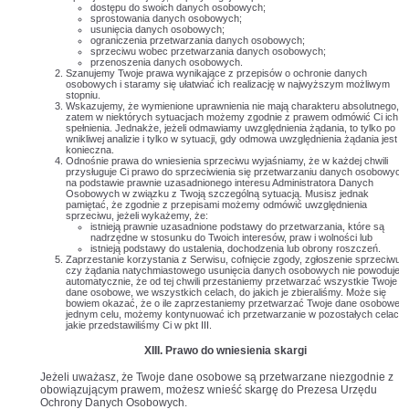
dostępu do swoich danych osobowych;
sprostowania danych osobowych;
usunięcia danych osobowych;
ograniczenia przetwarzania danych osobowych;
sprzeciwu wobec przetwarzania danych osobowych;
przenoszenia danych osobowych.
Szanujemy Twoje prawa wynikające z przepisów o ochronie danych
osobowych i staramy się ułatwiać ich realizację w najwyższym możliwym
stopniu.
Wskazujemy, że wymienione uprawnienia nie mają charakteru absolutnego, a
zatem w niektórych sytuacjach możemy zgodnie z prawem odmówić Ci ich
spełnienia. Jednakże, jeżeli odmawiamy uwzględnienia żądania, to tylko po
wnikliwej analizie i tylko w sytuacji, gdy odmowa uwzględnienia żądania jest
konieczna.
Odnośnie prawa do wniesienia sprzeciwu wyjaśniamy, że w każdej chwili
przysługuje Ci prawo do sprzeciwienia się przetwarzaniu danych osobowych
na podstawie prawnie uzasadnionego interesu Administratora Danych
Osobowych w związku z Twoją szczególną sytuacją. Musisz jednak
pamiętać, że zgodnie z przepisami możemy odmówić uwzględnienia
sprzeciwu, jeżeli wykażemy, że:
istnieją prawnie uzasadnione podstawy do przetwarzania, które są
nadrzędne w stosunku do Twoich interesów, praw i wolności lub
istnieją podstawy do ustalenia, dochodzenia lub obrony roszczeń.
Zaprzestanie korzystania z Serwisu, cofnięcie zgody, zgłoszenie sprzeciwu
czy żądania natychmiastowego usunięcia danych osobowych nie powoduje
automatycznie, że od tej chwili przestaniemy przetwarzać wszystkie Twoje
dane osobowe, we wszystkich celach, do jakich je zbieraliśmy. Może się
bowiem okazać, że o ile zaprzestaniemy przetwarzać Twoje dane osobowe 
jednym celu, możemy kontynuować ich przetwarzanie w pozostałych celach,
jakie przedstawiliśmy Ci w pkt III.
XIII. Prawo do wniesienia skargi
Jeżeli uważasz, że Twoje dane osobowe są przetwarzane niezgodnie z
obowiązującym prawem, możesz wnieść skargę do Prezesa Urzędu
Ochrony Danych Osobowych.