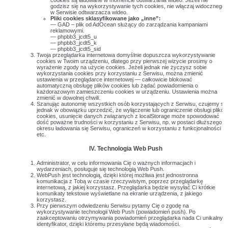
cookies są ładowane w momencie odtwarzania wideo. Jeżeli nie
godzisz się na wykorzystywanie tych cookies, nie włączaj widocznego
w Serwisie odtwarzacza wideo.
Pliki cookies sklasyfikowane jako „inne”:
— GAD – plik od AdOcean służący do zarządzania kampaniami
reklamowymi.
— phpbb3_jcdt5_u
— phpbb3_jcdt5_k
— phpbb3_jcdt5_sid
Twoja przeglądarka internetowa domyślnie dopuszcza wykorzystywanie
cookies w Twoim urządzeniu, dlatego przy pierwszej wizycie prosimy o
wyrażenie zgody na użycie cookies. Jeżeli jednak nie życzysz sobie
wykorzystania cookies przy korzystaniu z Serwisu, można zmienić
ustawienia w przeglądarce internetowej — całkowicie blokować
automatyczną obsługę plików cookies lub żądać powiadomienia o
każdorazowym zamieszczeniu cookies w urządzeniu. Ustawienia można
zmienić w dowolnej chwili.
Szanując autonomię wszystkich osób korzystających z Serwisu, czujemy się
jednak w obowiązku uprzedzić, że wyłączenie lub ograniczenie obsługi plików
cookies, usunięcie danych związanych z localStorage może spowodować
dość poważne trudności w korzystaniu z Serwisu, np. w postaci dłuższego
okresu ładowania się Serwisu, ograniczeń w korzystaniu z funkcjonalności
etc.
IV.
Technologia Web Push
Administrator, w celu informowania Cię o ważnych informacjach i
wydarzeniach, posługuje się technologią Web Push.
WebPush jest technologią, dzięki której możliwa jest jednostronna
komunikacja z Tobą w czasie rzeczywistym, poprzez przeglądarkę
internetową, z jakiej korzystasz. Przeglądarka będzie wysyłać Ci krótkie
komunikaty tekstowe wyświetlane na ekranie urządzenia, z jakiego
korzystasz.
Przy pierwszym odwiedzeniu Serwisu pytamy Cię o zgodę na
wykorzystywanie technologii Web Push (powiadomień push). Po
zaakceptowaniu otrzymywania powiadomień przeglądarka nada Ci unikalny
identyfikator, dzięki któremu przesyłane będą wiadomości.