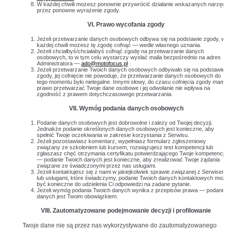
W każdej chwili możesz ponownie przywrócić działanie wskazanych narzędz
przez ponowne wyrażenie zgody.
VI. Prawo wycofania zgody
Jeżeli przetwarzanie danych osobowych odbywa się na podstawie zgody, w
każdej chwili możesz tę zgodę cofnąć — wedle własnego uznania.
Jeżeli chciałbyś/chciałabyś cofnąć zgodę na przetwarzanie danych
osobowych, to w tym celu wystarczy wysłać maila bezpośrednio na adres
Administratora —
ado@motofocus.pl
.
Jeżeli przetwarzanie Twoich danych osobowych odbywało się na podstawie
zgody, jej cofnięcie nie powoduje, że przetwarzanie danych osobowych do
tego momentu było nielegalne. Innymi słowy, do czasu cofnięcia zgody mamy
prawo przetwarzać Twoje dane osobowe i jej odwołanie nie wpływa na
zgodność z prawem dotychczasowego przetwarzania.
VII. Wymóg podania danych osobowych
Podanie danych osobowych jest dobrowolne i zależy od Twojej decyzji.
Jednakże podanie określonych danych osobowych jest konieczne, aby
spełnić Twoje oczekiwania w zakresie korzystania z Serwisu.
Jeżeli pozostawiasz komentarz, wypełniasz formularz zgłoszeniowy
związany ze szkoleniem lub kursem, rozwiązujesz test kompetencji lub
zgłaszasz chęć otrzymania certyfikatu potwierdzającego Twoje kompetencje
— podanie Twoich danych jest konieczne, aby zrealizować Twoje żądania
związane ze świadczonymi przez nas usługami.
Jeżeli kontaktujesz się z nami w jakiejkolwiek sprawie związanej z Serwisem
lub usługami, które świadczymy, podanie Twoich danych kontaktowych może
być konieczne do udzielenia Ci odpowiedzi na zadane pytanie.
Jeżeli wymóg podania Twoich danych wynika z przepisów prawa — podanie
danych jest Twoim obowiązkiem.
VIII. Zautomatyzowane podejmowanie decyzji i profilowanie
Twoje dane nie są przez nas wykorzystywane do zautomatyzowanego