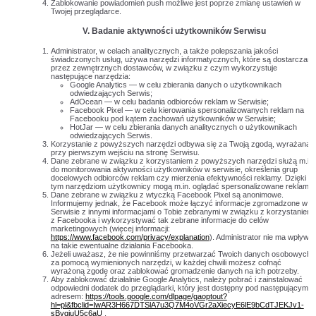
Zablokowanie powiadomień push możliwe jest poprze zmianę ustawień w
Twojej przeglądarce.
V.
Badanie aktywności użytkowników Serwisu
Administrator, w celach analitycznych, a także polepszania jakości
świadczonych usług, używa narzędzi informatycznych, które są dostarczane
przez zewnętrznych dostawców, w związku z czym wykorzystuje
następujące narzędzia:
Google Analytics — w celu zbierania danych o użytkownikach
odwiedzających Serwis;
AdOcean — w celu badania odbiorców reklam w Serwisie;
Facebook Pixel — w celu kierowania spersonalizowanych reklam na
Facebooku pod kątem zachowań użytkowników w Serwisie;
HotJar — w celu zbierania danych analitycznych o użytkownikach
odwiedzających Serwis.
Korzystanie z powyższych narzędzi odbywa się za Twoją zgodą, wyrażaną
przy pierwszym wejściu na stronę Serwisu.
Dane zebrane w związku z korzystaniem z powyższych narzędzi służą m.in.
do monitorowania aktywności użytkowników w serwisie, określenia grup
docelowych odbiorców reklam czy mierzenia efektywności reklamy. Dzięki
tym narzędziom użytkownicy mogą m.in. oglądać spersonalizowane reklamy.
Dane zebrane w związku z wtyczką Facebook Pixel są anonimowe.
Informujemy jednak, że Facebook może łączyć informacje zgromadzone w
Serwisie z innymi informacjami o Tobie zebranymi w związku z korzystaniem
z Facebooka i wykorzystywać tak zebrane informacje do celów
marketingowych (więcej informacji:
https://www.facebook.com/privacy/explanation
). Administrator nie ma wpływu
na takie ewentualne działania Facebooka.
Jeżeli uważasz, że nie powinniśmy przetwarzać Twoich danych osobowych
za pomocą wymienionych narzędzi, w każdej chwili możesz cofnąć
wyrażoną zgodę oraz zablokować gromadzenie danych na ich potrzeby.
Aby zablokować działalnie Google Analytics, należy pobrać i zainstalować
odpowiedni dodatek do przeglądarki, który jest dostępny pod następującym
adresem:
https://tools.google.com/dlpage/gaoptout?
hl=pl&fbclid=IwAR3H667DTSlA7u3Q7M4oVGr2aXiecyE6lE9bCdTJEKJv1-
sByqjuU5c6aU
.