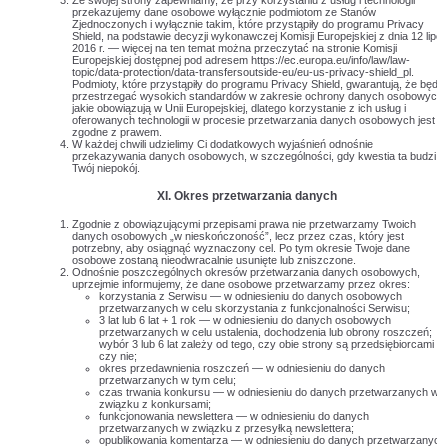
Ze swojej strony zapewniamy, że przy korzystaniu z usług i technologii
przekazujemy dane osobowe wyłącznie podmiotom ze Stanów
Zjednoczonych i wyłącznie takim, które przystąpiły do programu Privacy
Shield, na podstawie decyzji wykonawczej Komisji Europejskiej z dnia 12 lipca
2016 r. — więcej na ten temat można przeczytać na stronie Komisji
Europejskiej dostępnej pod adresem https://ec.europa.eu/info/law/law-
topic/data-protection/data-transfersoutside-eu/eu-us-privacy-shield_pl.
Podmioty, które przystąpiły do programu Privacy Shield, gwarantują, że będą
przestrzegać wysokich standardów w zakresie ochrony danych osobowych,
jakie obowiązują w Unii Europejskiej, dlatego korzystanie z ich usług i
oferowanych technologii w procesie przetwarzania danych osobowych jest
zgodne z prawem.
W każdej chwili udzielimy Ci dodatkowych wyjaśnień odnośnie
przekazywania danych osobowych, w szczególności, gdy kwestia ta budzi
Twój niepokój.
XI. Okres przetwarzania danych
Zgodnie z obowiązującymi przepisami prawa nie przetwarzamy Twoich
danych osobowych „w nieskończoność”, lecz przez czas, który jest
potrzebny, aby osiągnąć wyznaczony cel. Po tym okresie Twoje dane
osobowe zostaną nieodwracalnie usunięte lub zniszczone.
Odnośnie poszczególnych okresów przetwarzania danych osobowych,
uprzejmie informujemy, że dane osobowe przetwarzamy przez okres:
korzystania z Serwisu — w odniesieniu do danych osobowych
przetwarzanych w celu skorzystania z funkcjonalności Serwisu;
3 lat lub 6 lat + 1 rok — w odniesieniu do danych osobowych
przetwarzanych w celu ustalenia, dochodzenia lub obrony roszczeń;
wybór 3 lub 6 lat zależy od tego, czy obie strony są przedsiębiorcami
czy nie;
okres przedawnienia roszczeń — w odniesieniu do danych
przetwarzanych w tym celu;
czas trwania konkursu — w odniesieniu do danych przetwarzanych w
związku z konkursami;
funkcjonowania newslettera — w odniesieniu do danych
przetwarzanych w związku z przesyłką newslettera;
opublikowania komentarza — w odniesieniu do danych przetwarzanych