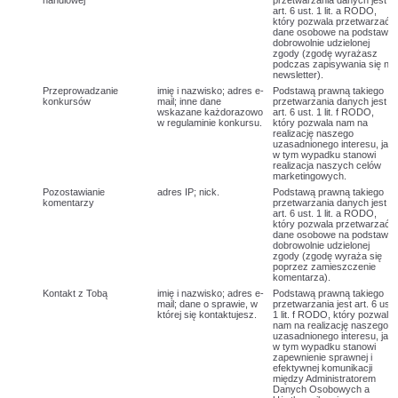
handlowej
przetwarzania danych jest
art. 6 ust. 1 lit. a RODO,
który pozwala przetwarzać
dane osobowe na podstawie
dobrowolnie udzielonej
zgody (zgodę wyrażasz
podczas zapisywania się na
newsletter).
Przeprowadzanie
imię i nazwisko; adres e-
Podstawą prawną takiego
konkursów
mail; inne dane
przetwarzania danych jest
wskazane każdorazowo
art. 6 ust. 1 lit. f RODO,
w regulaminie konkursu.
który pozwala nam na
realizację naszego
uzasadnionego interesu, jaki
w tym wypadku stanowi
realizacja naszych celów
marketingowych.
Pozostawianie
adres IP; nick.
Podstawą prawną takiego
komentarzy
przetwarzania danych jest
art. 6 ust. 1 lit. a RODO,
który pozwala przetwarzać
dane osobowe na podstawie
dobrowolnie udzielonej
zgody (zgodę wyraża się
poprzez zamieszczenie
komentarza).
Kontakt z Tobą
imię i nazwisko; adres e-
Podstawą prawną takiego
mail; dane o sprawie, w
przetwarzania jest art. 6 ust.
której się kontaktujesz.
1 lit. f RODO, który pozwala
nam na realizację naszego
uzasadnionego interesu, jaki
w tym wypadku stanowi
zapewnienie sprawnej i
efektywnej komunikacji
między Administratorem
Danych Osobowych a