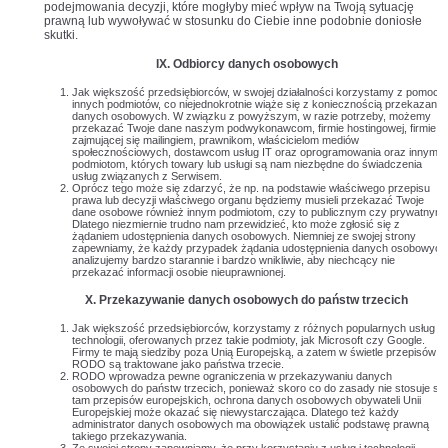
podejmowania decyzji, które mogłyby mieć wpływ na Twoją sytuację
prawną lub wywoływać w stosunku do Ciebie inne podobnie doniosłe
skutki.
IX. Odbiorcy danych osobowych
Jak większość przedsiębiorców, w swojej działalności korzystamy z pomocy
innych podmiotów, co niejednokrotnie wiąże się z koniecznością przekazania
danych osobowych. W związku z powyższym, w razie potrzeby, możemy
przekazać Twoje dane naszym podwykonawcom, firmie hostingowej, firmie
zajmującej się mailingiem, prawnikom, właścicielom mediów
społecznościowych, dostawcom usług IT oraz oprogramowania oraz innym
podmiotom, których towary lub usługi są nam niezbędne do świadczenia
usług związanych z Serwisem.
Oprócz tego może się zdarzyć, że np. na podstawie właściwego przepisu
prawa lub decyzji właściwego organu będziemy musieli przekazać Twoje
dane osobowe również innym podmiotom, czy to publicznym czy prywatnym.
Dlatego niezmiernie trudno nam przewidzieć, kto może zgłosić się z
żądaniem udostępnienia danych osobowych. Niemniej ze swojej strony
zapewniamy, że każdy przypadek żądania udostępnienia danych osobowych
analizujemy bardzo starannie i bardzo wnikliwie, aby niechcący nie
przekazać informacji osobie nieuprawnionej.
X. Przekazywanie danych osobowych do państw trzecich
Jak większość przedsiębiorców, korzystamy z różnych popularnych usług i
technologii, oferowanych przez takie podmioty, jak Microsoft czy Google.
Firmy te mają siedziby poza Unią Europejską, a zatem w świetle przepisów
RODO są traktowane jako państwa trzecie.
RODO wprowadza pewne ograniczenia w przekazywaniu danych
osobowych do państw trzecich, ponieważ skoro co do zasady nie stosuje się
tam przepisów europejskich, ochrona danych osobowych obywateli Unii
Europejskiej może okazać się niewystarczająca. Dlatego też każdy
administrator danych osobowych ma obowiązek ustalić podstawę prawną
takiego przekazywania.