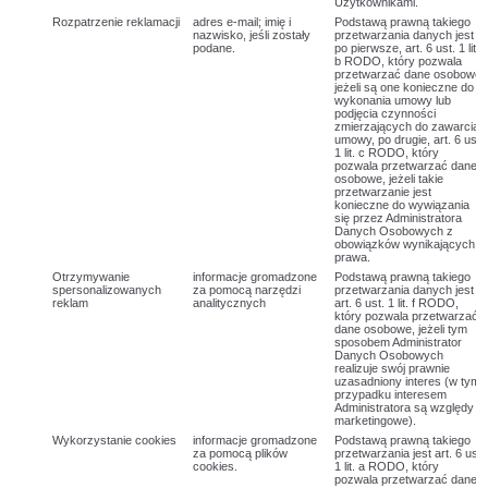
Użytkownikami.
Rozpatrzenie reklamacji
adres e-mail; imię i
Podstawą prawną takiego
nazwisko, jeśli zostały
przetwarzania danych jest
podane.
po pierwsze, art. 6 ust. 1 lit.
b RODO, który pozwala
przetwarzać dane osobowe,
jeżeli są one konieczne do
wykonania umowy lub
podjęcia czynności
zmierzających do zawarcia
umowy, po drugie, art. 6 ust.
1 lit. c RODO, który
pozwala przetwarzać dane
osobowe, jeżeli takie
przetwarzanie jest
konieczne do wywiązania
się przez Administratora
Danych Osobowych z
obowiązków wynikających z
prawa.
Otrzymywanie
informacje gromadzone
Podstawą prawną takiego
spersonalizowanych
za pomocą narzędzi
przetwarzania danych jest
reklam
analitycznych
art. 6 ust. 1 lit. f RODO,
który pozwala przetwarzać
dane osobowe, jeżeli tym
sposobem Administrator
Danych Osobowych
realizuje swój prawnie
uzasadniony interes (w tym
przypadku interesem
Administratora są względy
marketingowe).
Wykorzystanie cookies
informacje gromadzone
Podstawą prawną takiego
za pomocą plików
przetwarzania jest art. 6 ust.
cookies.
1 lit. a RODO, który
pozwala przetwarzać dane