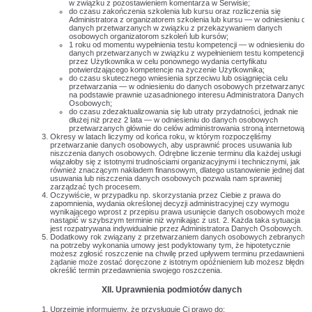
w związku z pozostawieniem komentarza w Serwisie;
do czasu zakończenia szkolenia lub kursu oraz rozliczenia się
Administratora z organizatorem szkolenia lub kursu — w odniesieniu do
danych przetwarzanych w związku z przekazywaniem danych
osobowych organizatorom szkoleń lub kursów;
1 roku od momentu wypełnienia testu kompetencji — w odniesieniu do
danych przetwarzanych w związku z wypełnieniem testu kompetencji
przez Użytkownika w celu ponownego wydania certyfikatu
potwierdzającego kompetencje na życzenie Użytkownika;
do czasu skutecznego wniesienia sprzeciwu lub osiągnięcia celu
przetwarzania — w odniesieniu do danych osobowych przetwarzanych
na podstawie prawnie uzasadnionego interesu Administratora Danych
Osobowych;
do czasu zdezaktualizowania się lub utraty przydatności, jednak nie
dłużej niż przez 2 lata — w odniesieniu do danych osobowych
przetwarzanych głównie do celów administrowania stroną internetową.
Okresy w latach liczymy od końca roku, w którym rozpoczęliśmy
przetwarzanie danych osobowych, aby usprawnić proces usuwania lub
niszczenia danych osobowych. Odrębne liczenie terminu dla każdej usługi
wiązałoby się z istotnymi trudnościami organizacyjnymi i technicznymi, jak
również znaczącym nakładem finansowym, dlatego ustanowienie jednej daty
usuwania lub niszczenia danych osobowych pozwala nam sprawniej
zarządzać tych procesem.
Oczywiście, w przypadku np. skorzystania przez Ciebie z prawa do
zapomnienia, wydania określonej decyzji administracyjnej czy wymogu
wynikającego wprost z przepisu prawa usunięcie danych osobowych może
nastąpić w szybszym terminie niż wynikając z ust. 2. Każda taka sytuacja
jest rozpatrywana indywidualnie przez Administratora Danych Osobowych.
Dodatkowy rok związany z przetwarzaniem danych osobowych zebranych
na potrzeby wykonania umowy jest podyktowany tym, że hipotetycznie
możesz zgłosić roszczenie na chwilę przed upływem terminu przedawnienia,
żądanie może zostać doręczone z istotnym opóźnieniem lub możesz błędnie
określić termin przedawnienia swojego roszczenia.
XII. Uprawnienia podmiotów danych
Uprzejmie informujemy, że przysługuje Ci prawo do: