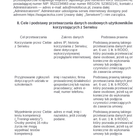
przedsiębiorców Krajowego Rejestru Sądowego pod numerem KRS: 0001044742,
posiadającej numer NIP: 9522234983 oraz numer REGON: 523832141, kontakt z
Administratorem — adres e-mail: ado@motofocus.pl, zwana dalej
„Administratorem”. Administrator udostępnia serwis internetowy dostępny pod
adresem https://wagaciezka.com/ (zwany dalej: „Serwisem”) i nim zarządza.
II. Cele i podstawy przetwarzania danych osobowych użytkowników
korzystających z Serwisu
Cel przetwarzania
Zakres danych
Podstawa prawna
Korzystanie przez Ciebie
adres IP; historia
Podstawą prawną takiego
z Serwisu
korzystania z Serwisu;
przetwarzania danych jest
dane dotyczące
art. 6 ust. 1 lit. b RODO,
wykorzystywanej
który pozwala przetwarzać
przeglądarki internetowej.
dane osobowe, jeżeli są one
konieczne do wykonania
umowy lub podjęcia
czynności zmierzających
do zawarcia umowy.
Przyjmowanie zgłoszeń
imię i nazwisko; firma
Podstawą prawną takiego
dotyczących udziału w
prowadzonej działalności
przetwarzania danych jest
szkoleniach
gospodarczej lub nazwa
art. 6 ust. 1 lit. b RODO,
pracodawcy; adres e-
który pozwala przetwarzać
mail; numer telefonu.
dane osobowe, jeżeli są one
konieczne do wykonania
umowy lub podjęcia
czynności zmierzających
do zawarcia umowy.
Wypełnienie przez Ciebie
adres e-mail; imię i
Podstawą prawną takiego
testu kompetencji
nazwisko, jeśli zostały
przetwarzania danych jest
(„Treningi wiedzy”).
podane.
art. 6 ust. 1 lit. b RODO,
Osoby poniżej 16 roku
który pozwala przetwarzać
życia nie mogą
dane osobowe, jeżeli są one
wypełniać testów
konieczne do wykonania
kompetencji.
umowy lub podjęcia