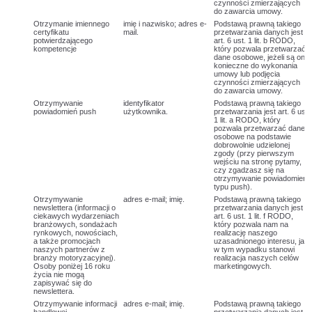
czynności zmierzających
do zawarcia umowy.
Otrzymanie imiennego
imię i nazwisko; adres e-
Podstawą prawną takiego
certyfikatu
mail.
przetwarzania danych jest
potwierdzającego
art. 6 ust. 1 lit. b RODO,
kompetencje
który pozwala przetwarzać
dane osobowe, jeżeli są one
konieczne do wykonania
umowy lub podjęcia
czynności zmierzających
do zawarcia umowy.
Otrzymywanie
identyfikator
Podstawą prawną takiego
powiadomień push
użytkownika.
przetwarzania jest art. 6 ust.
1 lit. a RODO, który
pozwala przetwarzać dane
osobowe na podstawie
dobrowolnie udzielonej
zgody (przy pierwszym
wejściu na stronę pytamy,
czy zgadzasz się na
otrzymywanie powiadomień
typu push).
Otrzymywanie
adres e-mail; imię.
Podstawą prawną takiego
newslettera (informacji o
przetwarzania danych jest
ciekawych wydarzeniach
art. 6 ust. 1 lit. f RODO,
branżowych, sondażach
który pozwala nam na
rynkowych, nowościach,
realizację naszego
a także promocjach
uzasadnionego interesu, jaki
naszych partnerów z
w tym wypadku stanowi
branży motoryzacyjnej).
realizacja naszych celów
Osoby poniżej 16 roku
marketingowych.
życia nie mogą
zapisywać się do
newslettera.
Otrzymywanie informacji
adres e-mail; imię.
Podstawą prawną takiego