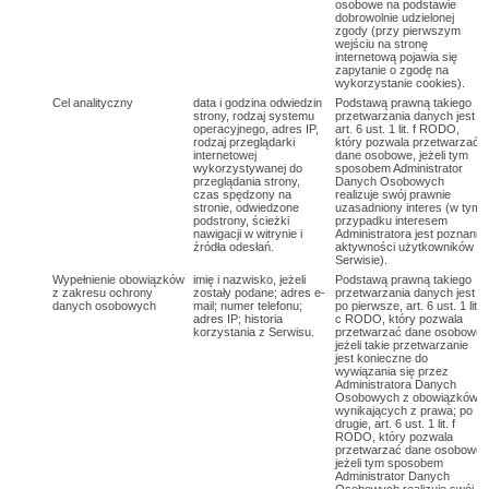
osobowe na podstawie
dobrowolnie udzielonej
zgody (przy pierwszym
wejściu na stronę
internetową pojawia się
zapytanie o zgodę na
wykorzystanie cookies).
Cel analityczny
data i godzina odwiedzin
Podstawą prawną takiego
strony, rodzaj systemu
przetwarzania danych jest
operacyjnego, adres IP,
art. 6 ust. 1 lit. f RODO,
rodzaj przeglądarki
który pozwala przetwarzać
internetowej
dane osobowe, jeżeli tym
wykorzystywanej do
sposobem Administrator
przeglądania strony,
Danych Osobowych
czas spędzony na
realizuje swój prawnie
stronie, odwiedzone
uzasadniony interes (w tym
podstrony, ścieżki
przypadku interesem
nawigacji w witrynie i
Administratora jest poznanie
źródła odesłań.
aktywności użytkowników w
Serwisie).
Wypełnienie obowiązków
imię i nazwisko, jeżeli
Podstawą prawną takiego
z zakresu ochrony
zostały podane; adres e-
przetwarzania danych jest
danych osobowych
mail; numer telefonu;
po pierwsze, art. 6 ust. 1 lit.
adres IP; historia
c RODO, który pozwala
korzystania z Serwisu.
przetwarzać dane osobowe,
jeżeli takie przetwarzanie
jest konieczne do
wywiązania się przez
Administratora Danych
Osobowych z obowiązków
wynikających z prawa; po
drugie, art. 6 ust. 1 lit. f
RODO, który pozwala
przetwarzać dane osobowe,
jeżeli tym sposobem
Administrator Danych