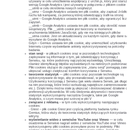
używany w celu umożliwienia współpracy z urchin.js, który jest starszą
wersją Google Analytics i jest używany w połączeniu z plikiem cookie
__utmb w celu określenia nowych sesji/wizyt.
__utmz – Google Analytics ustawia ten plik cookie, aby zapisać źródło
ruchu lub kampanię, za pomocą której odwiedzający trafił na stronę.
__utmt – Google Analytics ustawia ten plik cookie, aby ograniczyć liczb
zapytań.
__utmb – Google Analytics ustawia ten plik cookie, aby określić nowe
sesje/wizyty. Plik __utmb cookie jest tworzony w momencie
uruchomienia biblioteki JavaScript, gdy nie ma istniejących plików
__utma cookie. Jest on aktualizowany za każdym razem, gdy dane są
wysyłane do Google Analytics.
Gdyn – Gemius ustawia ten plik cookie, aby uniemożliwić użytkowniko
Internetu częste wyświetlanie ankiety wykorzystywanej na potrzeby
badania.
stan sesji
- w plikach cookies oraz w pozostałych technologiach
zapisywane są informacje o tym, jak odwiedzający korzystają z
Serwisu, np. które podstrony najczęściej wyświetlają. Umożliwiają
również identyfikację błędów wyświetlanych na niektórych podstronach.
Pliki cookies służące do zapisywania tzw. „stanu sesji” pomagają zatem
ulepszać usługi i zwiększać komfort korzystania z Serwisu.
tworzenie statystyk
— pliki cookies oraz pozostałe technologie są
wykorzystywane do tego, aby przeanalizować, w jaki sposób
Użytkownicy korzystają z Serwisu (jak wielu otwiera Serwis, jak długo
na nim pozostają, które treści wzbudzają największe zainteresowanie
etc.). Dzięki temu można stale ją ulepszać i dostosowywać działanie do
preferencji użytkowników. W celu śledzenia aktywności i tworzenia
statystyk wykorzystujemy narzędzia Google’a, takie jak Google
Analytics, o czym mowa jest szerzej w pkt V
związane z reklamą
– w tym celu wykorzystujemy następujące
cookies:
- Gtest – plik cookie Gtest jest częścią platformy badania rynku
Gemius, która służy do tworzenia statystyk dotyczących korzystania z
witryny.
wyświetlanie wideo z serwisów YouTube oraz Vimeo
— w celu
osadzenia w Serwisie nagrań wideo z serwisów YouTube oraz Vimeo
wykorzystujemy pliki cookies przesyłane przez te podmioty. Pliki