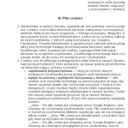
osobowych, które pozwolą
dowieść faktów związanych
z korzystaniem z Serwisu).
III. Pliki cookies
Administrator w ramach Serwisu, podobnie jak inne podmioty, wykorzystuje
tzw. cookies, czyli krótkie informacje tekstowe zapisywane na komputerze,
telefonie, tablecie lub innym urządzeniu, z którego korzystasz. Mogą być one
odczytywane przez system Administratora, a także przez systemy należące
do innych podmiotów, z których usług korzystamy (np. Google’a,
Facebooka). Ponadto Administrator w ograniczonym zakresie wykorzystuje
także inne technologie trwałego przechowywania informacji, takie jak
localStorage, które, podobnie jak cookies, zapisują krótkie informacje
tekstowe na urządzeniu użytkownika. LocalStorage przechowuje dane co do
zasady trwale, aż do czasu ich usunięcia przez Użytkownika.
Cookies oraz localStorage spełniają bardzo wiele funkcji w ramach Serwisu,
najczęściej przydatnych, które postaramy się opisać poniżej (jeżeli informacj
są niewystarczające, prosimy o kontakt):
zapewnianie bezpieczeństwa
— służą do ochrony danych
osobowych Użytkownika przed dostępem osób nieupoważnionych.
wpływ na procesy i wydajność korzystania z Serwisu
— pliki
cookies oraz pozostałe technologie są wykorzystywane do tego, aby
Serwis sprawnie działał i aby można było korzystać z funkcji w nim
dostępnych, co jest możliwe między innymi dzięki zapamiętywaniu
ustawień pomiędzy kolejnymi odwiedzinami w ramach Serwisu. Dzięki
nim można zatem sprawnie poruszać się w ramach Serwisu i
poszczególnych podstronach. W tym celu wykorzystujemy następując
cookies:
__utma – Ten plik cookie jest ustawiany przez Google Analytics i jest
używany do rozróżniania użytkowników i sesji. Plik cookie jest tworzon
w momencie uruchomienia biblioteki JavaScript, gdy nie ma istniejących
plików cookie __utma. Plik cookie jest aktualizowany za każdym razem,
gdy dane są wysyłane do Google Analytics.
__utmc – Ten plik cookie jest ustawiany przez Google Analytics i jest
usuwany po zamknięciu przeglądarki przez użytkownika. Jest on