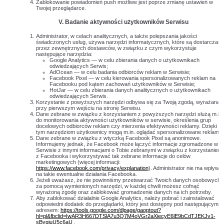
Zablokowanie powiadomień push możliwe jest poprze zmianę ustawień w
Twojej przeglądarce.
V.
Badanie aktywności użytkowników Serwisu
Administrator, w celach analitycznych, a także polepszania jakości
świadczonych usług, używa narzędzi informatycznych, które są dostarczane
przez zewnętrznych dostawców, w związku z czym wykorzystuje
następujące narzędzia:
Google Analytics — w celu zbierania danych o użytkownikach
odwiedzających Serwis;
AdOcean — w celu badania odbiorców reklam w Serwisie;
Facebook Pixel — w celu kierowania spersonalizowanych reklam na
Facebooku pod kątem zachowań użytkowników w Serwisie;
HotJar — w celu zbierania danych analitycznych o użytkownikach
odwiedzających Serwis.
Korzystanie z powyższych narzędzi odbywa się za Twoją zgodą, wyrażaną
przy pierwszym wejściu na stronę Serwisu.
Dane zebrane w związku z korzystaniem z powyższych narzędzi służą m.in.
do monitorowania aktywności użytkowników w serwisie, określenia grup
docelowych odbiorców reklam czy mierzenia efektywności reklamy. Dzięki
tym narzędziom użytkownicy mogą m.in. oglądać spersonalizowane reklamy.
Dane zebrane w związku z wtyczką Facebook Pixel są anonimowe.
Informujemy jednak, że Facebook może łączyć informacje zgromadzone w
Serwisie z innymi informacjami o Tobie zebranymi w związku z korzystaniem
z Facebooka i wykorzystywać tak zebrane informacje do celów
marketingowych (więcej informacji:
https://www.facebook.com/privacy/explanation
). Administrator nie ma wpływu
na takie ewentualne działania Facebooka.
Jeżeli uważasz, że nie powinniśmy przetwarzać Twoich danych osobowych
za pomocą wymienionych narzędzi, w każdej chwili możesz cofnąć
wyrażoną zgodę oraz zablokować gromadzenie danych na ich potrzeby.
Aby zablokować działalnie Google Analytics, należy pobrać i zainstalować
odpowiedni dodatek do przeglądarki, który jest dostępny pod następującym
adresem:
https://tools.google.com/dlpage/gaoptout?
hl=pl&fbclid=IwAR3H667DTSlA7u3Q7M4oVGr2aXiecyE6lE9bCdTJEKJv1-
sByqjuU5c6aU
.