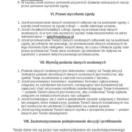
W każdej chwili możesz ponownie przywrócić działanie wskazanych narzędz
przez ponowne wyrażenie zgody.
VI. Prawo wycofania zgody
Jeżeli przetwarzanie danych osobowych odbywa się na podstawie zgody, w
każdej chwili możesz tę zgodę cofnąć — wedle własnego uznania.
Jeżeli chciałbyś/chciałabyś cofnąć zgodę na przetwarzanie danych
osobowych, to w tym celu wystarczy wysłać maila bezpośrednio na adres
Administratora —
ado@motofocus.pl
.
Jeżeli przetwarzanie Twoich danych osobowych odbywało się na podstawie
zgody, jej cofnięcie nie powoduje, że przetwarzanie danych osobowych do
tego momentu było nielegalne. Innymi słowy, do czasu cofnięcia zgody mamy
prawo przetwarzać Twoje dane osobowe i jej odwołanie nie wpływa na
zgodność z prawem dotychczasowego przetwarzania.
VII. Wymóg podania danych osobowych
Podanie danych osobowych jest dobrowolne i zależy od Twojej decyzji.
Jednakże podanie określonych danych osobowych jest konieczne, aby
spełnić Twoje oczekiwania w zakresie korzystania z Serwisu.
Jeżeli pozostawiasz komentarz, wypełniasz formularz zgłoszeniowy
związany ze szkoleniem lub kursem, rozwiązujesz test kompetencji lub
zgłaszasz chęć otrzymania certyfikatu potwierdzającego Twoje kompetencje
— podanie Twoich danych jest konieczne, aby zrealizować Twoje żądania
związane ze świadczonymi przez nas usługami.
Jeżeli kontaktujesz się z nami w jakiejkolwiek sprawie związanej z Serwisem
lub usługami, które świadczymy, podanie Twoich danych kontaktowych może
być konieczne do udzielenia Ci odpowiedzi na zadane pytanie.
Jeżeli wymóg podania Twoich danych wynika z przepisów prawa — podanie
danych jest Twoim obowiązkiem.
VIII. Zautomatyzowane podejmowanie decyzji i profilowanie
Twoje dane nie są przez nas wykorzystywane do zautomatyzowanego