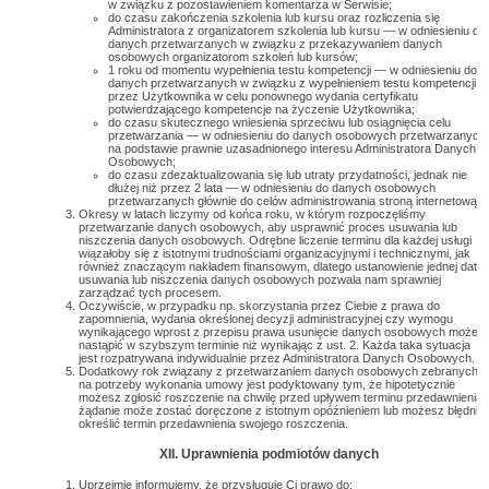
w związku z pozostawieniem komentarza w Serwisie;
do czasu zakończenia szkolenia lub kursu oraz rozliczenia się
Administratora z organizatorem szkolenia lub kursu — w odniesieniu do
danych przetwarzanych w związku z przekazywaniem danych
osobowych organizatorom szkoleń lub kursów;
1 roku od momentu wypełnienia testu kompetencji — w odniesieniu do
danych przetwarzanych w związku z wypełnieniem testu kompetencji
przez Użytkownika w celu ponownego wydania certyfikatu
potwierdzającego kompetencje na życzenie Użytkownika;
do czasu skutecznego wniesienia sprzeciwu lub osiągnięcia celu
przetwarzania — w odniesieniu do danych osobowych przetwarzanych
na podstawie prawnie uzasadnionego interesu Administratora Danych
Osobowych;
do czasu zdezaktualizowania się lub utraty przydatności, jednak nie
dłużej niż przez 2 lata — w odniesieniu do danych osobowych
przetwarzanych głównie do celów administrowania stroną internetową.
Okresy w latach liczymy od końca roku, w którym rozpoczęliśmy
przetwarzanie danych osobowych, aby usprawnić proces usuwania lub
niszczenia danych osobowych. Odrębne liczenie terminu dla każdej usługi
wiązałoby się z istotnymi trudnościami organizacyjnymi i technicznymi, jak
również znaczącym nakładem finansowym, dlatego ustanowienie jednej daty
usuwania lub niszczenia danych osobowych pozwala nam sprawniej
zarządzać tych procesem.
Oczywiście, w przypadku np. skorzystania przez Ciebie z prawa do
zapomnienia, wydania określonej decyzji administracyjnej czy wymogu
wynikającego wprost z przepisu prawa usunięcie danych osobowych może
nastąpić w szybszym terminie niż wynikając z ust. 2. Każda taka sytuacja
jest rozpatrywana indywidualnie przez Administratora Danych Osobowych.
Dodatkowy rok związany z przetwarzaniem danych osobowych zebranych
na potrzeby wykonania umowy jest podyktowany tym, że hipotetycznie
możesz zgłosić roszczenie na chwilę przed upływem terminu przedawnienia,
żądanie może zostać doręczone z istotnym opóźnieniem lub możesz błędnie
określić termin przedawnienia swojego roszczenia.
XII. Uprawnienia podmiotów danych
Uprzejmie informujemy, że przysługuje Ci prawo do: