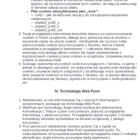
cookies są ładowane w momencie odtwarzania wideo. Jeżeli nie
godzisz się na wykorzystywanie tych cookies, nie włączaj widocznego
w Serwisie odtwarzacza wideo.
Pliki cookies sklasyfikowane jako „inne”:
— GAD – plik od AdOcean służący do zarządzania kampaniami
reklamowymi.
— phpbb3_jcdt5_u
— phpbb3_jcdt5_k
— phpbb3_jcdt5_sid
Twoja przeglądarka internetowa domyślnie dopuszcza wykorzystywanie
cookies w Twoim urządzeniu, dlatego przy pierwszej wizycie prosimy o
wyrażenie zgody na użycie cookies. Jeżeli jednak nie życzysz sobie
wykorzystania cookies przy korzystaniu z Serwisu, można zmienić
ustawienia w przeglądarce internetowej — całkowicie blokować
automatyczną obsługę plików cookies lub żądać powiadomienia o
każdorazowym zamieszczeniu cookies w urządzeniu. Ustawienia można
zmienić w dowolnej chwili.
Szanując autonomię wszystkich osób korzystających z Serwisu, czujemy się
jednak w obowiązku uprzedzić, że wyłączenie lub ograniczenie obsługi plików
cookies, usunięcie danych związanych z localStorage może spowodować
dość poważne trudności w korzystaniu z Serwisu, np. w postaci dłuższego
okresu ładowania się Serwisu, ograniczeń w korzystaniu z funkcjonalności
etc.
IV.
Technologia Web Push
Administrator, w celu informowania Cię o ważnych informacjach i
wydarzeniach, posługuje się technologią Web Push.
WebPush jest technologią, dzięki której możliwa jest jednostronna
komunikacja z Tobą w czasie rzeczywistym, poprzez przeglądarkę
internetową, z jakiej korzystasz. Przeglądarka będzie wysyłać Ci krótkie
komunikaty tekstowe wyświetlane na ekranie urządzenia, z jakiego
korzystasz.
Przy pierwszym odwiedzeniu Serwisu pytamy Cię o zgodę na
wykorzystywanie technologii Web Push (powiadomień push). Po
zaakceptowaniu otrzymywania powiadomień przeglądarka nada Ci unikalny
identyfikator, dzięki któremu przesyłane będą wiadomości.