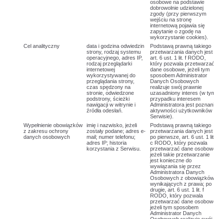
osobowe na podstawie
dobrowolnie udzielonej
zgody (przy pierwszym
wejściu na stronę
internetową pojawia się
zapytanie o zgodę na
wykorzystanie cookies).
Cel analityczny
data i godzina odwiedzin
Podstawą prawną takiego
strony, rodzaj systemu
przetwarzania danych jest
operacyjnego, adres IP,
art. 6 ust. 1 lit. f RODO,
rodzaj przeglądarki
który pozwala przetwarzać
internetowej
dane osobowe, jeżeli tym
wykorzystywanej do
sposobem Administrator
przeglądania strony,
Danych Osobowych
czas spędzony na
realizuje swój prawnie
stronie, odwiedzone
uzasadniony interes (w tym
podstrony, ścieżki
przypadku interesem
nawigacji w witrynie i
Administratora jest poznanie
źródła odesłań.
aktywności użytkowników w
Serwisie).
Wypełnienie obowiązków
imię i nazwisko, jeżeli
Podstawą prawną takiego
z zakresu ochrony
zostały podane; adres e-
przetwarzania danych jest
danych osobowych
mail; numer telefonu;
po pierwsze, art. 6 ust. 1 lit.
adres IP; historia
c RODO, który pozwala
korzystania z Serwisu.
przetwarzać dane osobowe,
jeżeli takie przetwarzanie
jest konieczne do
wywiązania się przez
Administratora Danych
Osobowych z obowiązków
wynikających z prawa; po
drugie, art. 6 ust. 1 lit. f
RODO, który pozwala
przetwarzać dane osobowe,
jeżeli tym sposobem
Administrator Danych