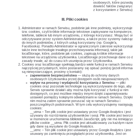
osobowych, które pozwolą
dowieść faktów związanych
z korzystaniem z Serwisu).
III. Pliki cookies
Administrator w ramach Serwisu, podobnie jak inne podmioty, wykorzystuje
tzw. cookies, czyli krótkie informacje tekstowe zapisywane na komputerze,
telefonie, tablecie lub innym urządzeniu, z którego korzystasz. Mogą być one
odczytywane przez system Administratora, a także przez systemy należące
do innych podmiotów, z których usług korzystamy (np. Google’a,
Facebooka). Ponadto Administrator w ograniczonym zakresie wykorzystuje
także inne technologie trwałego przechowywania informacji, takie jak
localStorage, które, podobnie jak cookies, zapisują krótkie informacje
tekstowe na urządzeniu użytkownika. LocalStorage przechowuje dane co do
zasady trwale, aż do czasu ich usunięcia przez Użytkownika.
Cookies oraz localStorage spełniają bardzo wiele funkcji w ramach Serwisu,
najczęściej przydatnych, które postaramy się opisać poniżej (jeżeli informacj
są niewystarczające, prosimy o kontakt):
zapewnianie bezpieczeństwa
— służą do ochrony danych
osobowych Użytkownika przed dostępem osób nieupoważnionych.
wpływ na procesy i wydajność korzystania z Serwisu
— pliki
cookies oraz pozostałe technologie są wykorzystywane do tego, aby
Serwis sprawnie działał i aby można było korzystać z funkcji w nim
dostępnych, co jest możliwe między innymi dzięki zapamiętywaniu
ustawień pomiędzy kolejnymi odwiedzinami w ramach Serwisu. Dzięki
nim można zatem sprawnie poruszać się w ramach Serwisu i
poszczególnych podstronach. W tym celu wykorzystujemy następując
cookies:
__utma – Ten plik cookie jest ustawiany przez Google Analytics i jest
używany do rozróżniania użytkowników i sesji. Plik cookie jest tworzon
w momencie uruchomienia biblioteki JavaScript, gdy nie ma istniejących
plików cookie __utma. Plik cookie jest aktualizowany za każdym razem,
gdy dane są wysyłane do Google Analytics.
__utmc – Ten plik cookie jest ustawiany przez Google Analytics i jest
usuwany po zamknięciu przeglądarki przez użytkownika. Jest on