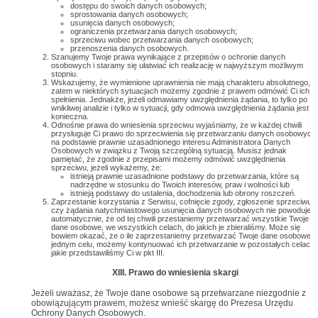
dostępu do swoich danych osobowych;
sprostowania danych osobowych;
usunięcia danych osobowych;
ograniczenia przetwarzania danych osobowych;
sprzeciwu wobec przetwarzania danych osobowych;
przenoszenia danych osobowych.
Szanujemy Twoje prawa wynikające z przepisów o ochronie danych
osobowych i staramy się ułatwiać ich realizację w najwyższym możliwym
stopniu.
Wskazujemy, że wymienione uprawnienia nie mają charakteru absolutnego, a
zatem w niektórych sytuacjach możemy zgodnie z prawem odmówić Ci ich
spełnienia. Jednakże, jeżeli odmawiamy uwzględnienia żądania, to tylko po
wnikliwej analizie i tylko w sytuacji, gdy odmowa uwzględnienia żądania jest
konieczna.
Odnośnie prawa do wniesienia sprzeciwu wyjaśniamy, że w każdej chwili
przysługuje Ci prawo do sprzeciwienia się przetwarzaniu danych osobowych
na podstawie prawnie uzasadnionego interesu Administratora Danych
Osobowych w związku z Twoją szczególną sytuacją. Musisz jednak
pamiętać, że zgodnie z przepisami możemy odmówić uwzględnienia
sprzeciwu, jeżeli wykażemy, że:
istnieją prawnie uzasadnione podstawy do przetwarzania, które są
nadrzędne w stosunku do Twoich interesów, praw i wolności lub
istnieją podstawy do ustalenia, dochodzenia lub obrony roszczeń.
Zaprzestanie korzystania z Serwisu, cofnięcie zgody, zgłoszenie sprzeciwu
czy żądania natychmiastowego usunięcia danych osobowych nie powoduje
automatycznie, że od tej chwili przestaniemy przetwarzać wszystkie Twoje
dane osobowe, we wszystkich celach, do jakich je zbieraliśmy. Może się
bowiem okazać, że o ile zaprzestaniemy przetwarzać Twoje dane osobowe 
jednym celu, możemy kontynuować ich przetwarzanie w pozostałych celach,
jakie przedstawiliśmy Ci w pkt III.
XIII. Prawo do wniesienia skargi
Jeżeli uważasz, że Twoje dane osobowe są przetwarzane niezgodnie z
obowiązującym prawem, możesz wnieść skargę do Prezesa Urzędu
Ochrony Danych Osobowych.