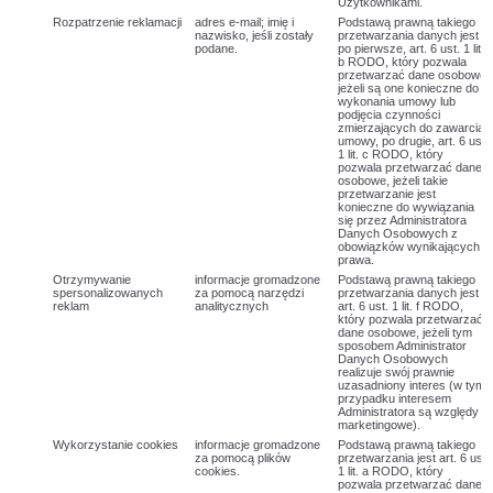
Użytkownikami.
Rozpatrzenie reklamacji
adres e-mail; imię i
Podstawą prawną takiego
nazwisko, jeśli zostały
przetwarzania danych jest
podane.
po pierwsze, art. 6 ust. 1 lit.
b RODO, który pozwala
przetwarzać dane osobowe,
jeżeli są one konieczne do
wykonania umowy lub
podjęcia czynności
zmierzających do zawarcia
umowy, po drugie, art. 6 ust.
1 lit. c RODO, który
pozwala przetwarzać dane
osobowe, jeżeli takie
przetwarzanie jest
konieczne do wywiązania
się przez Administratora
Danych Osobowych z
obowiązków wynikających z
prawa.
Otrzymywanie
informacje gromadzone
Podstawą prawną takiego
spersonalizowanych
za pomocą narzędzi
przetwarzania danych jest
reklam
analitycznych
art. 6 ust. 1 lit. f RODO,
który pozwala przetwarzać
dane osobowe, jeżeli tym
sposobem Administrator
Danych Osobowych
realizuje swój prawnie
uzasadniony interes (w tym
przypadku interesem
Administratora są względy
marketingowe).
Wykorzystanie cookies
informacje gromadzone
Podstawą prawną takiego
za pomocą plików
przetwarzania jest art. 6 ust.
cookies.
1 lit. a RODO, który
pozwala przetwarzać dane