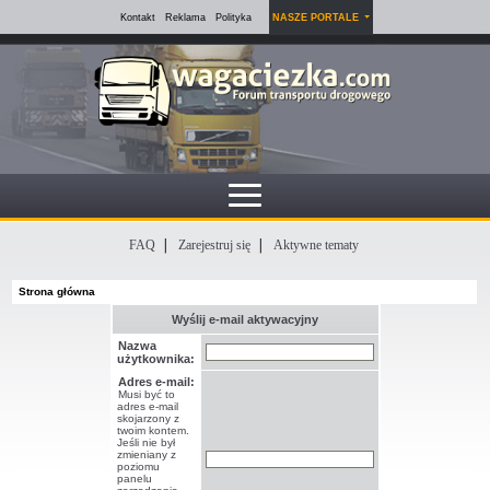
Kontakt
Reklama
Polityka
NASZE PORTALE
FAQ
Zarejestruj się
Aktywne tematy
Strona główna
Wyślij e-mail aktywacyjny
Nazwa
użytkownika:
Adres e-mail:
Musi być to
adres e-mail
skojarzony z
twoim kontem.
Jeśli nie był
zmieniany z
poziomu
panelu