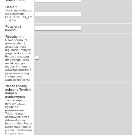
Adres e-mail*:
Hasło*:
Hasło musi składać
się z minimum
CHARACTERS_XY
znaków.
Potwierdź
hasło*:
Regulamin:
Oświadczam, że
przeczytałem i
akceptuję treść
regulaminu
witryny
wagaciezka.com –
Forum transportu
drogowego. Jeśli
nie akceptujesz
regulaminu forum,
wówczas prosimy o
wyłączenie strony
internetowej
wagaciezka.com.:
Nasze zasady
ochrony Twoich
danych
osobowych:
Zaznaczając to
pole wyrażasz
zgodę na
przetwarzanie
Twoich danych
osobowych przez
Administratora
forum – MotoFocus
Małgorzata Franke
w celu umożliwienia
korzystania z