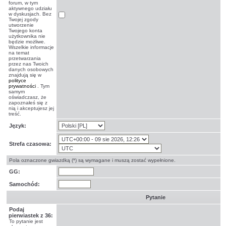
forum, w tym
aktywnego udziału
w dyskusjach. Bez
Twojej zgody
utworzenie
Twojego konta
użytkownika nie
będzie możliwe.
Wszelkie informacje
na temat
przetwarzania
przez nas Twoich
danych osobowych
znajdują się w
polityce
prywatności
. Tym
samym
oświadczasz, że
zapoznałeś się z
nią i akceptujesz jej
treść.
Język:
Strefa czasowa:
Pola oznaczone gwiazdką (*) są wymagane i muszą zostać wypełnione.
GG:
Samochód:
Pytanie
Podaj
pierwiastek z 36:
To pytanie jest