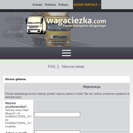
Kontakt
Reklama
Polityka
NASZE PORTALE
FAQ
Aktywne tematy
Strona główna
Rejestracja
Przed aktywacją konta należy podać ważny adres e-mail. Na ten adres zostanie wysłana wi
aktywacyjny.
Nazwa
użytkownika*:
Nazwa musi mieć
długość od
CHARACTERS_XY
do
CHARACTERS_XY
znaków.