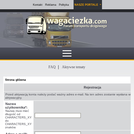
Kontakt
Reklama
Polityka
NASZE PORTALE
FAQ
Aktywne tematy
Strona główna
Rejestracja
Przed aktywacją konta należy podać ważny adres e-mail. Na ten adres zostanie wysłana wi
aktywacyjny.
Nazwa
użytkownika*:
Nazwa musi mieć
długość od
CHARACTERS_XY
do
CHARACTERS_XY
znaków.