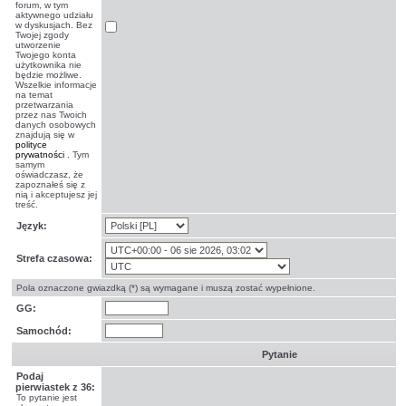
forum, w tym
aktywnego udziału
w dyskusjach. Bez
Twojej zgody
utworzenie
Twojego konta
użytkownika nie
będzie możliwe.
Wszelkie informacje
na temat
przetwarzania
przez nas Twoich
danych osobowych
znajdują się w
polityce
prywatności
. Tym
samym
oświadczasz, że
zapoznałeś się z
nią i akceptujesz jej
treść.
Język:
Strefa czasowa:
Pola oznaczone gwiazdką (*) są wymagane i muszą zostać wypełnione.
GG:
Samochód:
Pytanie
Podaj
pierwiastek z 36:
To pytanie jest