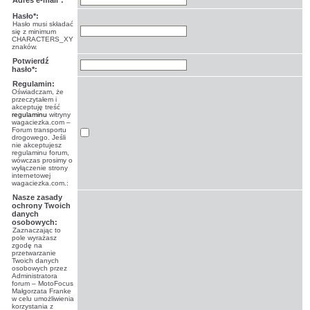
Adres e-mail*:
Hasło*:
Hasło musi składać
się z minimum
CHARACTERS_XY
znaków.
Potwierdź
hasło*:
Regulamin:
Oświadczam, że
przeczytałem i
akceptuję treść
regulaminu
witryny
wagaciezka.com –
Forum transportu
drogowego. Jeśli
nie akceptujesz
regulaminu forum,
wówczas prosimy o
wyłączenie strony
internetowej
wagaciezka.com.:
Nasze zasady
ochrony Twoich
danych
osobowych:
Zaznaczając to
pole wyrażasz
zgodę na
przetwarzanie
Twoich danych
osobowych przez
Administratora
forum – MotoFocus
Małgorzata Franke
w celu umożliwienia
korzystania z