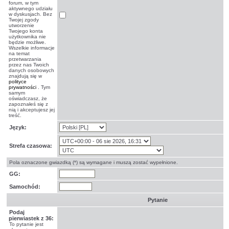
forum, w tym
aktywnego udziału
w dyskusjach. Bez
Twojej zgody
utworzenie
Twojego konta
użytkownika nie
będzie możliwe.
Wszelkie informacje
na temat
przetwarzania
przez nas Twoich
danych osobowych
znajdują się w
polityce
prywatności
. Tym
samym
oświadczasz, że
zapoznałeś się z
nią i akceptujesz jej
treść.
Język:
Strefa czasowa:
Pola oznaczone gwiazdką (*) są wymagane i muszą zostać wypełnione.
GG:
Samochód:
Pytanie
Podaj
pierwiastek z 36:
To pytanie jest