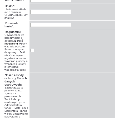
Adres e-mail*:
Hasło*:
Hasło musi składać
się z minimum
CHARACTERS_XY
znaków.
Potwierdź
hasło*:
Regulamin:
Oświadczam, że
przeczytałem i
akceptuję treść
regulaminu
witryny
wagaciezka.com –
Forum transportu
drogowego. Jeśli
nie akceptujesz
regulaminu forum,
wówczas prosimy o
wyłączenie strony
internetowej
wagaciezka.com.:
Nasze zasady
ochrony Twoich
danych
osobowych:
Zaznaczając to
pole wyrażasz
zgodę na
przetwarzanie
Twoich danych
osobowych przez
Administratora
forum – MotoFocus
Małgorzata Franke
w celu umożliwienia
korzystania z