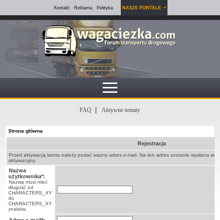
Kontakt
Reklama
Polityka
NASZE PORTALE
FAQ
Aktywne tematy
Strona główna
Rejestracja
Przed aktywacją konta należy podać ważny adres e-mail. Na ten adres zostanie wysłana wi
aktywacyjny.
Nazwa
użytkownika*:
Nazwa musi mieć
długość od
CHARACTERS_XY
do
CHARACTERS_XY
znaków.