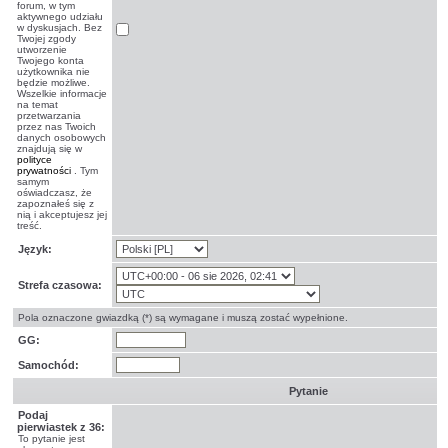
forum, w tym
aktywnego udziału
w dyskusjach. Bez
Twojej zgody
utworzenie
Twojego konta
użytkownika nie
będzie możliwe.
Wszelkie informacje
na temat
przetwarzania
przez nas Twoich
danych osobowych
znajdują się w
polityce
prywatności
. Tym
samym
oświadczasz, że
zapoznałeś się z
nią i akceptujesz jej
treść.
Język:
Strefa czasowa:
Pola oznaczone gwiazdką (*) są wymagane i muszą zostać wypełnione.
GG:
Samochód:
Pytanie
Podaj
pierwiastek z 36:
To pytanie jest