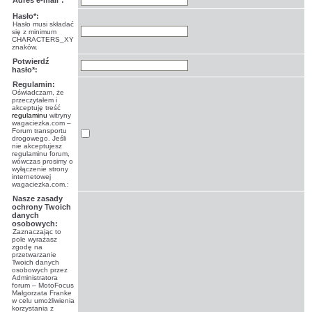
Adres e-mail*:
Hasło*:
Hasło musi składać
się z minimum
CHARACTERS_XY
znaków.
Potwierdź
hasło*:
Regulamin:
Oświadczam, że
przeczytałem i
akceptuję treść
regulaminu
witryny
wagaciezka.com –
Forum transportu
drogowego. Jeśli
nie akceptujesz
regulaminu forum,
wówczas prosimy o
wyłączenie strony
internetowej
wagaciezka.com.:
Nasze zasady
ochrony Twoich
danych
osobowych:
Zaznaczając to
pole wyrażasz
zgodę na
przetwarzanie
Twoich danych
osobowych przez
Administratora
forum – MotoFocus
Małgorzata Franke
w celu umożliwienia
korzystania z