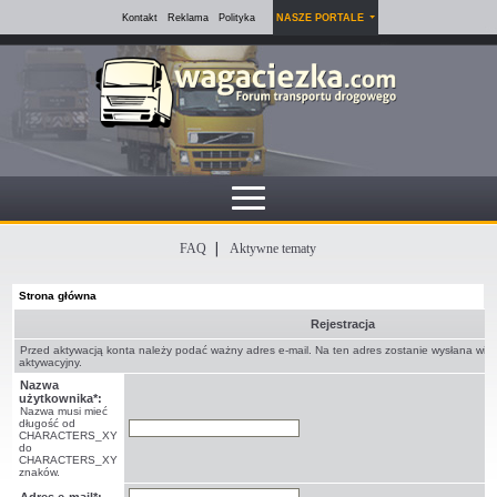
Kontakt
Reklama
Polityka
NASZE PORTALE
FAQ
Aktywne tematy
Strona główna
Rejestracja
Przed aktywacją konta należy podać ważny adres e-mail. Na ten adres zostanie wysłana wi
aktywacyjny.
Nazwa
użytkownika*:
Nazwa musi mieć
długość od
CHARACTERS_XY
do
CHARACTERS_XY
znaków.