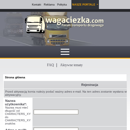
Kontakt
Reklama
Polityka
NASZE PORTALE
FAQ
Aktywne tematy
Strona główna
Rejestracja
Przed aktywacją konta należy podać ważny adres e-mail. Na ten adres zostanie wysłana wi
aktywacyjny.
Nazwa
użytkownika*:
Nazwa musi mieć
długość od
CHARACTERS_XY
do
CHARACTERS_XY
znaków.