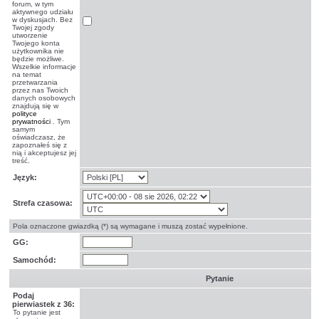
forum, w tym
aktywnego udziału
w dyskusjach. Bez
Twojej zgody
utworzenie
Twojego konta
użytkownika nie
będzie możliwe.
Wszelkie informacje
na temat
przetwarzania
przez nas Twoich
danych osobowych
znajdują się w
polityce
prywatności
. Tym
samym
oświadczasz, że
zapoznałeś się z
nią i akceptujesz jej
treść.
Język:
Strefa czasowa:
Pola oznaczone gwiazdką (*) są wymagane i muszą zostać wypełnione.
GG:
Samochód:
Pytanie
Podaj
pierwiastek z 36:
To pytanie jest