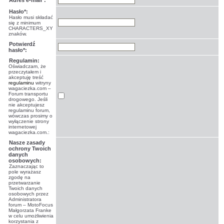
Adres e-mail*:
Hasło*:
Hasło musi składać
się z minimum
CHARACTERS_XY
znaków.
Potwierdź
hasło*:
Regulamin:
Oświadczam, że
przeczytałem i
akceptuję treść
regulaminu
witryny
wagaciezka.com –
Forum transportu
drogowego. Jeśli
nie akceptujesz
regulaminu forum,
wówczas prosimy o
wyłączenie strony
internetowej
wagaciezka.com.:
Nasze zasady
ochrony Twoich
danych
osobowych:
Zaznaczając to
pole wyrażasz
zgodę na
przetwarzanie
Twoich danych
osobowych przez
Administratora
forum – MotoFocus
Małgorzata Franke
w celu umożliwienia
korzystania z