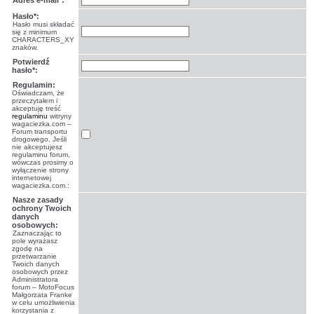
Adres e-mail*:
Hasło*:
Hasło musi składać
się z minimum
CHARACTERS_XY
znaków.
Potwierdź
hasło*:
Regulamin:
Oświadczam, że
przeczytałem i
akceptuję treść
regulaminu
witryny
wagaciezka.com –
Forum transportu
drogowego. Jeśli
nie akceptujesz
regulaminu forum,
wówczas prosimy o
wyłączenie strony
internetowej
wagaciezka.com.:
Nasze zasady
ochrony Twoich
danych
osobowych:
Zaznaczając to
pole wyrażasz
zgodę na
przetwarzanie
Twoich danych
osobowych przez
Administratora
forum – MotoFocus
Małgorzata Franke
w celu umożliwienia
korzystania z