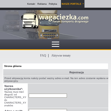
Kontakt
Reklama
Polityka
NASZE PORTALE
FAQ
Aktywne tematy
Strona główna
Rejestracja
Przed aktywacją konta należy podać ważny adres e-mail. Na ten adres zostanie wysłana wi
aktywacyjny.
Nazwa
użytkownika*:
Nazwa musi mieć
długość od
CHARACTERS_XY
do
CHARACTERS_XY
znaków.