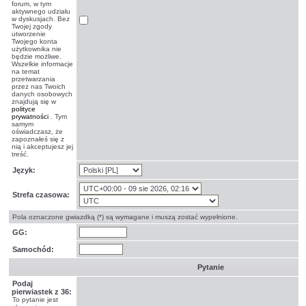
forum, w tym
aktywnego udziału
w dyskusjach. Bez
Twojej zgody
utworzenie
Twojego konta
użytkownika nie
będzie możliwe.
Wszelkie informacje
na temat
przetwarzania
przez nas Twoich
danych osobowych
znajdują się w
polityce
prywatności
. Tym
samym
oświadczasz, że
zapoznałeś się z
nią i akceptujesz jej
treść.
Język:
Strefa czasowa:
Pola oznaczone gwiazdką (*) są wymagane i muszą zostać wypełnione.
GG:
Samochód:
Pytanie
Podaj
pierwiastek z 36:
To pytanie jest