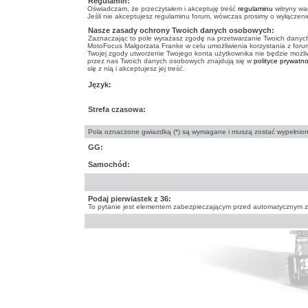
Regulamin:
Oświadczam, że przeczytałem i akceptuję treść
regulaminu
witryny wa
Jeśli nie akceptujesz regulaminu forum, wówczas prosimy o wyłączeni
Nasze zasady ochrony Twoich danych osobowych:
Zaznaczając to pole wyrażasz zgodę na przetwarzanie Twoich danych
MotoFocus Małgorzata Franke w celu umożliwienia korzystania z foru
Twojej zgody utworzenie Twojego konta użytkownika nie będzie możli
przez nas Twoich danych osobowych znajdują się w
polityce prywatno
się z nią i akceptujesz jej treść.
Język:
Strefa czasowa:
Pola oznaczone gwiazdką (*) są wymagane i muszą zostać wypełnion
GG:
Samochód:
Podaj pierwiastek z 36:
To pytanie jest elementem zabezpieczającym przed automatycznym 