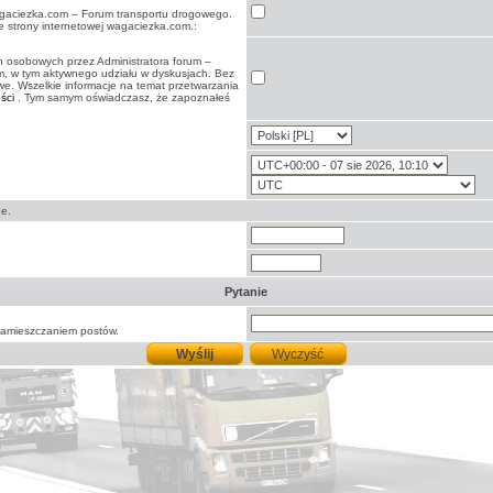
gaciezka.com – Forum transportu drogowego.
e strony internetowej wagaciezka.com.:
 osobowych przez Administratora forum –
m, w tym aktywnego udziału w dyskusjach. Bez
we. Wszelkie informacje na temat przetwarzania
ści
. Tym samym oświadczasz, że zapoznałeś
e.
Pytanie
zamieszczaniem postów.