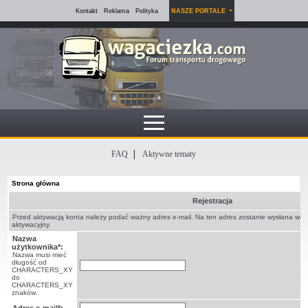
Kontakt
Reklama
Polityka
NASZE PORTALE
FAQ
Aktywne tematy
Strona główna
Rejestracja
Przed aktywacją konta należy podać ważny adres e-mail. Na ten adres zostanie wysłana wi
aktywacyjny.
Nazwa
użytkownika*:
Nazwa musi mieć
długość od
CHARACTERS_XY
do
CHARACTERS_XY
znaków.