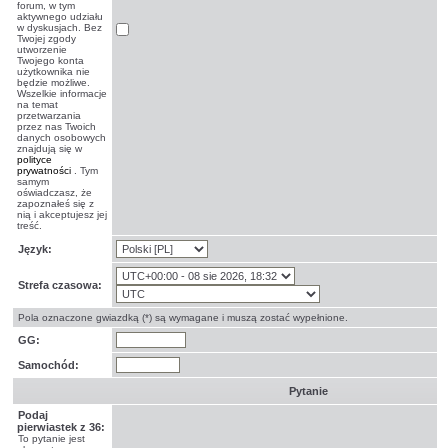
forum, w tym
aktywnego udziału
w dyskusjach. Bez
Twojej zgody
utworzenie
Twojego konta
użytkownika nie
będzie możliwe.
Wszelkie informacje
na temat
przetwarzania
przez nas Twoich
danych osobowych
znajdują się w
polityce
prywatności
. Tym
samym
oświadczasz, że
zapoznałeś się z
nią i akceptujesz jej
treść.
Język:
Strefa czasowa:
Pola oznaczone gwiazdką (*) są wymagane i muszą zostać wypełnione.
GG:
Samochód:
Pytanie
Podaj
pierwiastek z 36:
To pytanie jest