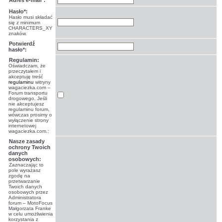
Adres e-mail*:
Hasło*:
Hasło musi składać
się z minimum
CHARACTERS_XY
znaków.
Potwierdź
hasło*:
Regulamin:
Oświadczam, że
przeczytałem i
akceptuję treść
regulaminu
witryny
wagaciezka.com –
Forum transportu
drogowego. Jeśli
nie akceptujesz
regulaminu forum,
wówczas prosimy o
wyłączenie strony
internetowej
wagaciezka.com.:
Nasze zasady
ochrony Twoich
danych
osobowych:
Zaznaczając to
pole wyrażasz
zgodę na
przetwarzanie
Twoich danych
osobowych przez
Administratora
forum – MotoFocus
Małgorzata Franke
w celu umożliwienia
korzystania z