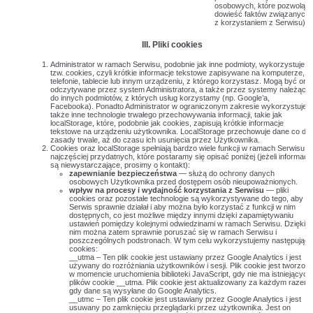
osobowych, które pozwolą
dowieść faktów związanych
z korzystaniem z Serwisu).
III. Pliki cookies
Administrator w ramach Serwisu, podobnie jak inne podmioty, wykorzystuje
tzw. cookies, czyli krótkie informacje tekstowe zapisywane na komputerze,
telefonie, tablecie lub innym urządzeniu, z którego korzystasz. Mogą być one
odczytywane przez system Administratora, a także przez systemy należące
do innych podmiotów, z których usług korzystamy (np. Google’a,
Facebooka). Ponadto Administrator w ograniczonym zakresie wykorzystuje
także inne technologie trwałego przechowywania informacji, takie jak
localStorage, które, podobnie jak cookies, zapisują krótkie informacje
tekstowe na urządzeniu użytkownika. LocalStorage przechowuje dane co do
zasady trwale, aż do czasu ich usunięcia przez Użytkownika.
Cookies oraz localStorage spełniają bardzo wiele funkcji w ramach Serwisu,
najczęściej przydatnych, które postaramy się opisać poniżej (jeżeli informacj
są niewystarczające, prosimy o kontakt):
zapewnianie bezpieczeństwa
— służą do ochrony danych
osobowych Użytkownika przed dostępem osób nieupoważnionych.
wpływ na procesy i wydajność korzystania z Serwisu
— pliki
cookies oraz pozostałe technologie są wykorzystywane do tego, aby
Serwis sprawnie działał i aby można było korzystać z funkcji w nim
dostępnych, co jest możliwe między innymi dzięki zapamiętywaniu
ustawień pomiędzy kolejnymi odwiedzinami w ramach Serwisu. Dzięki
nim można zatem sprawnie poruszać się w ramach Serwisu i
poszczególnych podstronach. W tym celu wykorzystujemy następując
cookies:
__utma – Ten plik cookie jest ustawiany przez Google Analytics i jest
używany do rozróżniania użytkowników i sesji. Plik cookie jest tworzon
w momencie uruchomienia biblioteki JavaScript, gdy nie ma istniejących
plików cookie __utma. Plik cookie jest aktualizowany za każdym razem,
gdy dane są wysyłane do Google Analytics.
__utmc – Ten plik cookie jest ustawiany przez Google Analytics i jest
usuwany po zamknięciu przeglądarki przez użytkownika. Jest on