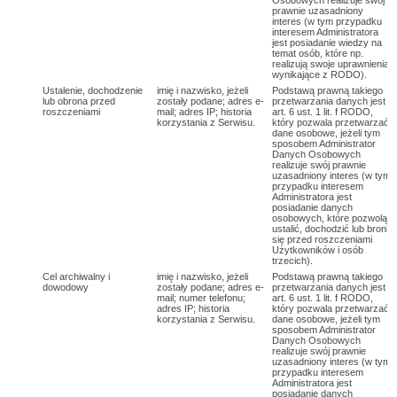
Osobowych realizuje swój
prawnie uzasadniony
interes (w tym przypadku
interesem Administratora
jest posiadanie wiedzy na
temat osób, które np.
realizują swoje uprawnienia
wynikające z RODO).
Ustalenie, dochodzenie
imię i nazwisko, jeżeli
Podstawą prawną takiego
lub obrona przed
zostały podane; adres e-
przetwarzania danych jest
roszczeniami
mail; adres IP; historia
art. 6 ust. 1 lit. f RODO,
korzystania z Serwisu.
który pozwala przetwarzać
dane osobowe, jeżeli tym
sposobem Administrator
Danych Osobowych
realizuje swój prawnie
uzasadniony interes (w tym
przypadku interesem
Administratora jest
posiadanie danych
osobowych, które pozwolą
ustalić, dochodzić lub bronić
się przed roszczeniami
Użytkowników i osób
trzecich).
Cel archiwalny i
imię i nazwisko, jeżeli
Podstawą prawną takiego
dowodowy
zostały podane; adres e-
przetwarzania danych jest
mail; numer telefonu;
art. 6 ust. 1 lit. f RODO,
adres IP; historia
który pozwala przetwarzać
korzystania z Serwisu.
dane osobowe, jeżeli tym
sposobem Administrator
Danych Osobowych
realizuje swój prawnie
uzasadniony interes (w tym
przypadku interesem
Administratora jest
posiadanie danych