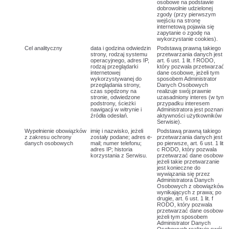
osobowe na podstawie
dobrowolnie udzielonej
zgody (przy pierwszym
wejściu na stronę
internetową pojawia się
zapytanie o zgodę na
wykorzystanie cookies).
Cel analityczny
data i godzina odwiedzin
Podstawą prawną takiego
strony, rodzaj systemu
przetwarzania danych jest
operacyjnego, adres IP,
art. 6 ust. 1 lit. f RODO,
rodzaj przeglądarki
który pozwala przetwarzać
internetowej
dane osobowe, jeżeli tym
wykorzystywanej do
sposobem Administrator
przeglądania strony,
Danych Osobowych
czas spędzony na
realizuje swój prawnie
stronie, odwiedzone
uzasadniony interes (w tym
podstrony, ścieżki
przypadku interesem
nawigacji w witrynie i
Administratora jest poznanie
źródła odesłań.
aktywności użytkowników w
Serwisie).
Wypełnienie obowiązków
imię i nazwisko, jeżeli
Podstawą prawną takiego
z zakresu ochrony
zostały podane; adres e-
przetwarzania danych jest
danych osobowych
mail; numer telefonu;
po pierwsze, art. 6 ust. 1 lit.
adres IP; historia
c RODO, który pozwala
korzystania z Serwisu.
przetwarzać dane osobowe,
jeżeli takie przetwarzanie
jest konieczne do
wywiązania się przez
Administratora Danych
Osobowych z obowiązków
wynikających z prawa; po
drugie, art. 6 ust. 1 lit. f
RODO, który pozwala
przetwarzać dane osobowe,
jeżeli tym sposobem
Administrator Danych