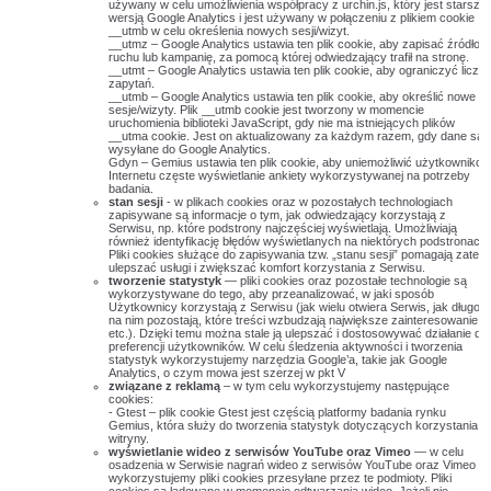
używany w celu umożliwienia współpracy z urchin.js, który jest starszą
wersją Google Analytics i jest używany w połączeniu z plikiem cookie
__utmb w celu określenia nowych sesji/wizyt.
__utmz – Google Analytics ustawia ten plik cookie, aby zapisać źródło
ruchu lub kampanię, za pomocą której odwiedzający trafił na stronę.
__utmt – Google Analytics ustawia ten plik cookie, aby ograniczyć liczb
zapytań.
__utmb – Google Analytics ustawia ten plik cookie, aby określić nowe
sesje/wizyty. Plik __utmb cookie jest tworzony w momencie
uruchomienia biblioteki JavaScript, gdy nie ma istniejących plików
__utma cookie. Jest on aktualizowany za każdym razem, gdy dane są
wysyłane do Google Analytics.
Gdyn – Gemius ustawia ten plik cookie, aby uniemożliwić użytkowniko
Internetu częste wyświetlanie ankiety wykorzystywanej na potrzeby
badania.
stan sesji
- w plikach cookies oraz w pozostałych technologiach
zapisywane są informacje o tym, jak odwiedzający korzystają z
Serwisu, np. które podstrony najczęściej wyświetlają. Umożliwiają
również identyfikację błędów wyświetlanych na niektórych podstronach.
Pliki cookies służące do zapisywania tzw. „stanu sesji” pomagają zatem
ulepszać usługi i zwiększać komfort korzystania z Serwisu.
tworzenie statystyk
— pliki cookies oraz pozostałe technologie są
wykorzystywane do tego, aby przeanalizować, w jaki sposób
Użytkownicy korzystają z Serwisu (jak wielu otwiera Serwis, jak długo
na nim pozostają, które treści wzbudzają największe zainteresowanie
etc.). Dzięki temu można stale ją ulepszać i dostosowywać działanie do
preferencji użytkowników. W celu śledzenia aktywności i tworzenia
statystyk wykorzystujemy narzędzia Google’a, takie jak Google
Analytics, o czym mowa jest szerzej w pkt V
związane z reklamą
– w tym celu wykorzystujemy następujące
cookies:
- Gtest – plik cookie Gtest jest częścią platformy badania rynku
Gemius, która służy do tworzenia statystyk dotyczących korzystania z
witryny.
wyświetlanie wideo z serwisów YouTube oraz Vimeo
— w celu
osadzenia w Serwisie nagrań wideo z serwisów YouTube oraz Vimeo
wykorzystujemy pliki cookies przesyłane przez te podmioty. Pliki