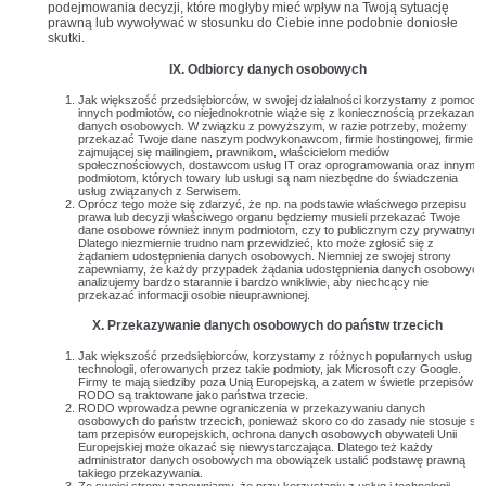
podejmowania decyzji, które mogłyby mieć wpływ na Twoją sytuację
prawną lub wywoływać w stosunku do Ciebie inne podobnie doniosłe
skutki.
IX. Odbiorcy danych osobowych
Jak większość przedsiębiorców, w swojej działalności korzystamy z pomocy
innych podmiotów, co niejednokrotnie wiąże się z koniecznością przekazania
danych osobowych. W związku z powyższym, w razie potrzeby, możemy
przekazać Twoje dane naszym podwykonawcom, firmie hostingowej, firmie
zajmującej się mailingiem, prawnikom, właścicielom mediów
społecznościowych, dostawcom usług IT oraz oprogramowania oraz innym
podmiotom, których towary lub usługi są nam niezbędne do świadczenia
usług związanych z Serwisem.
Oprócz tego może się zdarzyć, że np. na podstawie właściwego przepisu
prawa lub decyzji właściwego organu będziemy musieli przekazać Twoje
dane osobowe również innym podmiotom, czy to publicznym czy prywatnym.
Dlatego niezmiernie trudno nam przewidzieć, kto może zgłosić się z
żądaniem udostępnienia danych osobowych. Niemniej ze swojej strony
zapewniamy, że każdy przypadek żądania udostępnienia danych osobowych
analizujemy bardzo starannie i bardzo wnikliwie, aby niechcący nie
przekazać informacji osobie nieuprawnionej.
X. Przekazywanie danych osobowych do państw trzecich
Jak większość przedsiębiorców, korzystamy z różnych popularnych usług i
technologii, oferowanych przez takie podmioty, jak Microsoft czy Google.
Firmy te mają siedziby poza Unią Europejską, a zatem w świetle przepisów
RODO są traktowane jako państwa trzecie.
RODO wprowadza pewne ograniczenia w przekazywaniu danych
osobowych do państw trzecich, ponieważ skoro co do zasady nie stosuje się
tam przepisów europejskich, ochrona danych osobowych obywateli Unii
Europejskiej może okazać się niewystarczająca. Dlatego też każdy
administrator danych osobowych ma obowiązek ustalić podstawę prawną
takiego przekazywania.