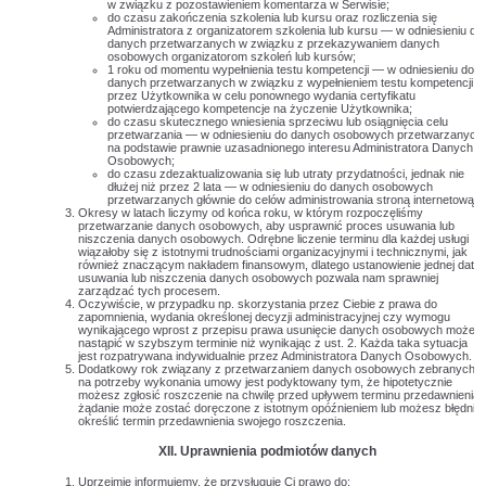
w związku z pozostawieniem komentarza w Serwisie;
do czasu zakończenia szkolenia lub kursu oraz rozliczenia się
Administratora z organizatorem szkolenia lub kursu — w odniesieniu do
danych przetwarzanych w związku z przekazywaniem danych
osobowych organizatorom szkoleń lub kursów;
1 roku od momentu wypełnienia testu kompetencji — w odniesieniu do
danych przetwarzanych w związku z wypełnieniem testu kompetencji
przez Użytkownika w celu ponownego wydania certyfikatu
potwierdzającego kompetencje na życzenie Użytkownika;
do czasu skutecznego wniesienia sprzeciwu lub osiągnięcia celu
przetwarzania — w odniesieniu do danych osobowych przetwarzanych
na podstawie prawnie uzasadnionego interesu Administratora Danych
Osobowych;
do czasu zdezaktualizowania się lub utraty przydatności, jednak nie
dłużej niż przez 2 lata — w odniesieniu do danych osobowych
przetwarzanych głównie do celów administrowania stroną internetową.
Okresy w latach liczymy od końca roku, w którym rozpoczęliśmy
przetwarzanie danych osobowych, aby usprawnić proces usuwania lub
niszczenia danych osobowych. Odrębne liczenie terminu dla każdej usługi
wiązałoby się z istotnymi trudnościami organizacyjnymi i technicznymi, jak
również znaczącym nakładem finansowym, dlatego ustanowienie jednej daty
usuwania lub niszczenia danych osobowych pozwala nam sprawniej
zarządzać tych procesem.
Oczywiście, w przypadku np. skorzystania przez Ciebie z prawa do
zapomnienia, wydania określonej decyzji administracyjnej czy wymogu
wynikającego wprost z przepisu prawa usunięcie danych osobowych może
nastąpić w szybszym terminie niż wynikając z ust. 2. Każda taka sytuacja
jest rozpatrywana indywidualnie przez Administratora Danych Osobowych.
Dodatkowy rok związany z przetwarzaniem danych osobowych zebranych
na potrzeby wykonania umowy jest podyktowany tym, że hipotetycznie
możesz zgłosić roszczenie na chwilę przed upływem terminu przedawnienia,
żądanie może zostać doręczone z istotnym opóźnieniem lub możesz błędnie
określić termin przedawnienia swojego roszczenia.
XII. Uprawnienia podmiotów danych
Uprzejmie informujemy, że przysługuje Ci prawo do: