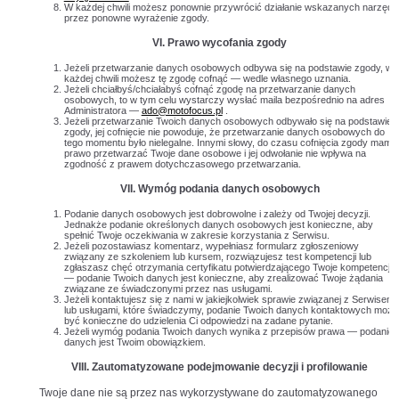
W każdej chwili możesz ponownie przywrócić działanie wskazanych narzędz
przez ponowne wyrażenie zgody.
VI. Prawo wycofania zgody
Jeżeli przetwarzanie danych osobowych odbywa się na podstawie zgody, w
każdej chwili możesz tę zgodę cofnąć — wedle własnego uznania.
Jeżeli chciałbyś/chciałabyś cofnąć zgodę na przetwarzanie danych
osobowych, to w tym celu wystarczy wysłać maila bezpośrednio na adres
Administratora —
ado@motofocus.pl
.
Jeżeli przetwarzanie Twoich danych osobowych odbywało się na podstawie
zgody, jej cofnięcie nie powoduje, że przetwarzanie danych osobowych do
tego momentu było nielegalne. Innymi słowy, do czasu cofnięcia zgody mamy
prawo przetwarzać Twoje dane osobowe i jej odwołanie nie wpływa na
zgodność z prawem dotychczasowego przetwarzania.
VII. Wymóg podania danych osobowych
Podanie danych osobowych jest dobrowolne i zależy od Twojej decyzji.
Jednakże podanie określonych danych osobowych jest konieczne, aby
spełnić Twoje oczekiwania w zakresie korzystania z Serwisu.
Jeżeli pozostawiasz komentarz, wypełniasz formularz zgłoszeniowy
związany ze szkoleniem lub kursem, rozwiązujesz test kompetencji lub
zgłaszasz chęć otrzymania certyfikatu potwierdzającego Twoje kompetencje
— podanie Twoich danych jest konieczne, aby zrealizować Twoje żądania
związane ze świadczonymi przez nas usługami.
Jeżeli kontaktujesz się z nami w jakiejkolwiek sprawie związanej z Serwisem
lub usługami, które świadczymy, podanie Twoich danych kontaktowych może
być konieczne do udzielenia Ci odpowiedzi na zadane pytanie.
Jeżeli wymóg podania Twoich danych wynika z przepisów prawa — podanie
danych jest Twoim obowiązkiem.
VIII. Zautomatyzowane podejmowanie decyzji i profilowanie
Twoje dane nie są przez nas wykorzystywane do zautomatyzowanego