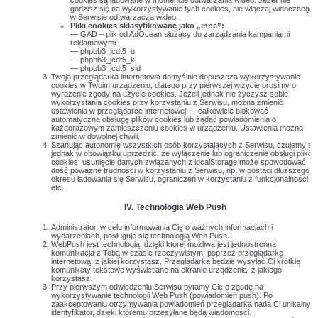
cookies są ładowane w momencie odtwarzania wideo. Jeżeli nie
godzisz się na wykorzystywanie tych cookies, nie włączaj widocznego
w Serwisie odtwarzacza wideo.
Pliki cookies sklasyfikowane jako „inne”:
— GAD – plik od AdOcean służący do zarządzania kampaniami
reklamowymi.
— phpbb3_jcdt5_u
— phpbb3_jcdt5_k
— phpbb3_jcdt5_sid
Twoja przeglądarka internetowa domyślnie dopuszcza wykorzystywanie
cookies w Twoim urządzeniu, dlatego przy pierwszej wizycie prosimy o
wyrażenie zgody na użycie cookies. Jeżeli jednak nie życzysz sobie
wykorzystania cookies przy korzystaniu z Serwisu, można zmienić
ustawienia w przeglądarce internetowej — całkowicie blokować
automatyczną obsługę plików cookies lub żądać powiadomienia o
każdorazowym zamieszczeniu cookies w urządzeniu. Ustawienia można
zmienić w dowolnej chwili.
Szanując autonomię wszystkich osób korzystających z Serwisu, czujemy się
jednak w obowiązku uprzedzić, że wyłączenie lub ograniczenie obsługi plików
cookies, usunięcie danych związanych z localStorage może spowodować
dość poważne trudności w korzystaniu z Serwisu, np. w postaci dłuższego
okresu ładowania się Serwisu, ograniczeń w korzystaniu z funkcjonalności
etc.
IV.
Technologia Web Push
Administrator, w celu informowania Cię o ważnych informacjach i
wydarzeniach, posługuje się technologią Web Push.
WebPush jest technologią, dzięki której możliwa jest jednostronna
komunikacja z Tobą w czasie rzeczywistym, poprzez przeglądarkę
internetową, z jakiej korzystasz. Przeglądarka będzie wysyłać Ci krótkie
komunikaty tekstowe wyświetlane na ekranie urządzenia, z jakiego
korzystasz.
Przy pierwszym odwiedzeniu Serwisu pytamy Cię o zgodę na
wykorzystywanie technologii Web Push (powiadomień push). Po
zaakceptowaniu otrzymywania powiadomień przeglądarka nada Ci unikalny
identyfikator, dzięki któremu przesyłane będą wiadomości.