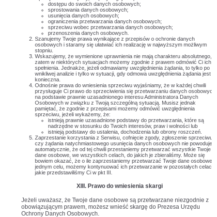
dostępu do swoich danych osobowych;
sprostowania danych osobowych;
usunięcia danych osobowych;
ograniczenia przetwarzania danych osobowych;
sprzeciwu wobec przetwarzania danych osobowych;
przenoszenia danych osobowych.
Szanujemy Twoje prawa wynikające z przepisów o ochronie danych
osobowych i staramy się ułatwiać ich realizację w najwyższym możliwym
stopniu.
Wskazujemy, że wymienione uprawnienia nie mają charakteru absolutnego, a
zatem w niektórych sytuacjach możemy zgodnie z prawem odmówić Ci ich
spełnienia. Jednakże, jeżeli odmawiamy uwzględnienia żądania, to tylko po
wnikliwej analizie i tylko w sytuacji, gdy odmowa uwzględnienia żądania jest
konieczna.
Odnośnie prawa do wniesienia sprzeciwu wyjaśniamy, że w każdej chwili
przysługuje Ci prawo do sprzeciwienia się przetwarzaniu danych osobowych
na podstawie prawnie uzasadnionego interesu Administratora Danych
Osobowych w związku z Twoją szczególną sytuacją. Musisz jednak
pamiętać, że zgodnie z przepisami możemy odmówić uwzględnienia
sprzeciwu, jeżeli wykażemy, że:
istnieją prawnie uzasadnione podstawy do przetwarzania, które są
nadrzędne w stosunku do Twoich interesów, praw i wolności lub
istnieją podstawy do ustalenia, dochodzenia lub obrony roszczeń.
Zaprzestanie korzystania z Serwisu, cofnięcie zgody, zgłoszenie sprzeciwu
czy żądania natychmiastowego usunięcia danych osobowych nie powoduje
automatycznie, że od tej chwili przestaniemy przetwarzać wszystkie Twoje
dane osobowe, we wszystkich celach, do jakich je zbieraliśmy. Może się
bowiem okazać, że o ile zaprzestaniemy przetwarzać Twoje dane osobowe 
jednym celu, możemy kontynuować ich przetwarzanie w pozostałych celach,
jakie przedstawiliśmy Ci w pkt III.
XIII. Prawo do wniesienia skargi
Jeżeli uważasz, że Twoje dane osobowe są przetwarzane niezgodnie z
obowiązującym prawem, możesz wnieść skargę do Prezesa Urzędu
Ochrony Danych Osobowych.