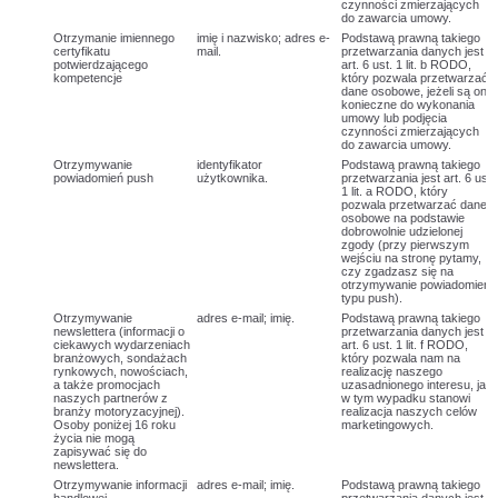
czynności zmierzających
do zawarcia umowy.
Otrzymanie imiennego
imię i nazwisko; adres e-
Podstawą prawną takiego
certyfikatu
mail.
przetwarzania danych jest
potwierdzającego
art. 6 ust. 1 lit. b RODO,
kompetencje
który pozwala przetwarzać
dane osobowe, jeżeli są one
konieczne do wykonania
umowy lub podjęcia
czynności zmierzających
do zawarcia umowy.
Otrzymywanie
identyfikator
Podstawą prawną takiego
powiadomień push
użytkownika.
przetwarzania jest art. 6 ust.
1 lit. a RODO, który
pozwala przetwarzać dane
osobowe na podstawie
dobrowolnie udzielonej
zgody (przy pierwszym
wejściu na stronę pytamy,
czy zgadzasz się na
otrzymywanie powiadomień
typu push).
Otrzymywanie
adres e-mail; imię.
Podstawą prawną takiego
newslettera (informacji o
przetwarzania danych jest
ciekawych wydarzeniach
art. 6 ust. 1 lit. f RODO,
branżowych, sondażach
który pozwala nam na
rynkowych, nowościach,
realizację naszego
a także promocjach
uzasadnionego interesu, jaki
naszych partnerów z
w tym wypadku stanowi
branży motoryzacyjnej).
realizacja naszych celów
Osoby poniżej 16 roku
marketingowych.
życia nie mogą
zapisywać się do
newslettera.
Otrzymywanie informacji
adres e-mail; imię.
Podstawą prawną takiego