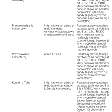
handlowej
przetwarzania danych jest
art. 6 ust. 1 lit. a RODO,
który pozwala przetwarzać
dane osobowe na podstawie
dobrowolnie udzielonej
zgody (zgodę wyrażasz
podczas zapisywania się na
newsletter).
Przeprowadzanie
imię i nazwisko; adres e-
Podstawą prawną takiego
konkursów
mail; inne dane
przetwarzania danych jest
wskazane każdorazowo
art. 6 ust. 1 lit. f RODO,
w regulaminie konkursu.
który pozwala nam na
realizację naszego
uzasadnionego interesu, jaki
w tym wypadku stanowi
realizacja naszych celów
marketingowych.
Pozostawianie
adres IP; nick.
Podstawą prawną takiego
komentarzy
przetwarzania danych jest
art. 6 ust. 1 lit. a RODO,
który pozwala przetwarzać
dane osobowe na podstawie
dobrowolnie udzielonej
zgody (zgodę wyraża się
poprzez zamieszczenie
komentarza).
Kontakt z Tobą
imię i nazwisko; adres e-
Podstawą prawną takiego
mail; dane o sprawie, w
przetwarzania jest art. 6 ust.
której się kontaktujesz.
1 lit. f RODO, który pozwala
nam na realizację naszego
uzasadnionego interesu, jaki
w tym wypadku stanowi
zapewnienie sprawnej i
efektywnej komunikacji
między Administratorem
Danych Osobowych a