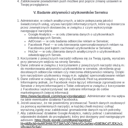
Zablokowanie powiadomień push możliwe jest poprze zmianę ustawień w
Twojej przeglądarce.
V.
Badanie aktywności użytkowników Serwisu
Administrator, w celach analitycznych, a także polepszania jakości
świadczonych usług, używa narzędzi informatycznych, które są dostarczane
przez zewnętrznych dostawców, w związku z czym wykorzystuje
następujące narzędzia:
Google Analytics — w celu zbierania danych o użytkownikach
odwiedzających Serwis;
AdOcean — w celu badania odbiorców reklam w Serwisie;
Facebook Pixel — w celu kierowania spersonalizowanych reklam na
Facebooku pod kątem zachowań użytkowników w Serwisie;
HotJar — w celu zbierania danych analitycznych o użytkownikach
odwiedzających Serwis.
Korzystanie z powyższych narzędzi odbywa się za Twoją zgodą, wyrażaną
przy pierwszym wejściu na stronę Serwisu.
Dane zebrane w związku z korzystaniem z powyższych narzędzi służą m.in.
do monitorowania aktywności użytkowników w serwisie, określenia grup
docelowych odbiorców reklam czy mierzenia efektywności reklamy. Dzięki
tym narzędziom użytkownicy mogą m.in. oglądać spersonalizowane reklamy.
Dane zebrane w związku z wtyczką Facebook Pixel są anonimowe.
Informujemy jednak, że Facebook może łączyć informacje zgromadzone w
Serwisie z innymi informacjami o Tobie zebranymi w związku z korzystaniem
z Facebooka i wykorzystywać tak zebrane informacje do celów
marketingowych (więcej informacji:
https://www.facebook.com/privacy/explanation
). Administrator nie ma wpływu
na takie ewentualne działania Facebooka.
Jeżeli uważasz, że nie powinniśmy przetwarzać Twoich danych osobowych
za pomocą wymienionych narzędzi, w każdej chwili możesz cofnąć
wyrażoną zgodę oraz zablokować gromadzenie danych na ich potrzeby.
Aby zablokować działalnie Google Analytics, należy pobrać i zainstalować
odpowiedni dodatek do przeglądarki, który jest dostępny pod następującym
adresem:
https://tools.google.com/dlpage/gaoptout?
hl=pl&fbclid=IwAR3H667DTSlA7u3Q7M4oVGr2aXiecyE6lE9bCdTJEKJv1-
sByqjuU5c6aU
.