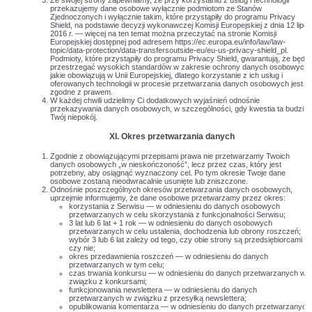
Ze swojej strony zapewniamy, że przy korzystaniu z usług i technologii
przekazujemy dane osobowe wyłącznie podmiotom ze Stanów
Zjednoczonych i wyłącznie takim, które przystąpiły do programu Privacy
Shield, na podstawie decyzji wykonawczej Komisji Europejskiej z dnia 12 lipca
2016 r. — więcej na ten temat można przeczytać na stronie Komisji
Europejskiej dostępnej pod adresem https://ec.europa.eu/info/law/law-
topic/data-protection/data-transfersoutside-eu/eu-us-privacy-shield_pl.
Podmioty, które przystąpiły do programu Privacy Shield, gwarantują, że będą
przestrzegać wysokich standardów w zakresie ochrony danych osobowych,
jakie obowiązują w Unii Europejskiej, dlatego korzystanie z ich usług i
oferowanych technologii w procesie przetwarzania danych osobowych jest
zgodne z prawem.
W każdej chwili udzielimy Ci dodatkowych wyjaśnień odnośnie
przekazywania danych osobowych, w szczególności, gdy kwestia ta budzi
Twój niepokój.
XI. Okres przetwarzania danych
Zgodnie z obowiązującymi przepisami prawa nie przetwarzamy Twoich
danych osobowych „w nieskończoność”, lecz przez czas, który jest
potrzebny, aby osiągnąć wyznaczony cel. Po tym okresie Twoje dane
osobowe zostaną nieodwracalnie usunięte lub zniszczone.
Odnośnie poszczególnych okresów przetwarzania danych osobowych,
uprzejmie informujemy, że dane osobowe przetwarzamy przez okres:
korzystania z Serwisu — w odniesieniu do danych osobowych
przetwarzanych w celu skorzystania z funkcjonalności Serwisu;
3 lat lub 6 lat + 1 rok — w odniesieniu do danych osobowych
przetwarzanych w celu ustalenia, dochodzenia lub obrony roszczeń;
wybór 3 lub 6 lat zależy od tego, czy obie strony są przedsiębiorcami
czy nie;
okres przedawnienia roszczeń — w odniesieniu do danych
przetwarzanych w tym celu;
czas trwania konkursu — w odniesieniu do danych przetwarzanych w
związku z konkursami;
funkcjonowania newslettera — w odniesieniu do danych
przetwarzanych w związku z przesyłką newslettera;
opublikowania komentarza — w odniesieniu do danych przetwarzanych