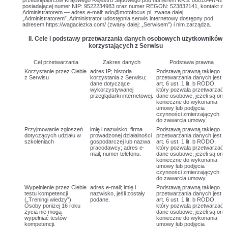
przedsiębiorców Krajowego Rejestru Sądowego pod numerem KRS: 0001044742,
posiadającej numer NIP: 9522234983 oraz numer REGON: 523832141, kontakt z
Administratorem — adres e-mail: ado@motofocus.pl, zwana dalej
„Administratorem”. Administrator udostępnia serwis internetowy dostępny pod
adresem https://wagaciezka.com/ (zwany dalej: „Serwisem”) i nim zarządza.
II. Cele i podstawy przetwarzania danych osobowych użytkowników
korzystających z Serwisu
Cel przetwarzania
Zakres danych
Podstawa prawna
Korzystanie przez Ciebie
adres IP; historia
Podstawą prawną takiego
z Serwisu
korzystania z Serwisu;
przetwarzania danych jest
dane dotyczące
art. 6 ust. 1 lit. b RODO,
wykorzystywanej
który pozwala przetwarzać
przeglądarki internetowej.
dane osobowe, jeżeli są one
konieczne do wykonania
umowy lub podjęcia
czynności zmierzających
do zawarcia umowy.
Przyjmowanie zgłoszeń
imię i nazwisko; firma
Podstawą prawną takiego
dotyczących udziału w
prowadzonej działalności
przetwarzania danych jest
szkoleniach
gospodarczej lub nazwa
art. 6 ust. 1 lit. b RODO,
pracodawcy; adres e-
który pozwala przetwarzać
mail; numer telefonu.
dane osobowe, jeżeli są one
konieczne do wykonania
umowy lub podjęcia
czynności zmierzających
do zawarcia umowy.
Wypełnienie przez Ciebie
adres e-mail; imię i
Podstawą prawną takiego
testu kompetencji
nazwisko, jeśli zostały
przetwarzania danych jest
(„Treningi wiedzy”).
podane.
art. 6 ust. 1 lit. b RODO,
Osoby poniżej 16 roku
który pozwala przetwarzać
życia nie mogą
dane osobowe, jeżeli są one
wypełniać testów
konieczne do wykonania
kompetencji.
umowy lub podjęcia