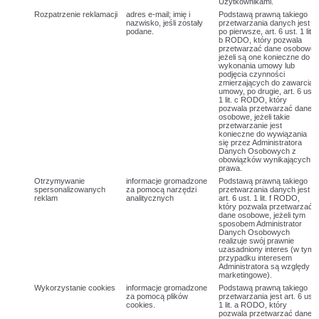
Użytkownikami.
Rozpatrzenie reklamacji
adres e-mail; imię i
Podstawą prawną takiego
nazwisko, jeśli zostały
przetwarzania danych jest
podane.
po pierwsze, art. 6 ust. 1 lit.
b RODO, który pozwala
przetwarzać dane osobowe,
jeżeli są one konieczne do
wykonania umowy lub
podjęcia czynności
zmierzających do zawarcia
umowy, po drugie, art. 6 ust.
1 lit. c RODO, który
pozwala przetwarzać dane
osobowe, jeżeli takie
przetwarzanie jest
konieczne do wywiązania
się przez Administratora
Danych Osobowych z
obowiązków wynikających z
prawa.
Otrzymywanie
informacje gromadzone
Podstawą prawną takiego
spersonalizowanych
za pomocą narzędzi
przetwarzania danych jest
reklam
analitycznych
art. 6 ust. 1 lit. f RODO,
który pozwala przetwarzać
dane osobowe, jeżeli tym
sposobem Administrator
Danych Osobowych
realizuje swój prawnie
uzasadniony interes (w tym
przypadku interesem
Administratora są względy
marketingowe).
Wykorzystanie cookies
informacje gromadzone
Podstawą prawną takiego
za pomocą plików
przetwarzania jest art. 6 ust.
cookies.
1 lit. a RODO, który
pozwala przetwarzać dane