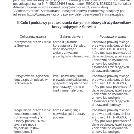
przedsiębiorców Krajowego Rejestru Sądowego pod numerem KRS: 0001044742,
posiadającej numer NIP: 9522234983 oraz numer REGON: 523832141, kontakt z
Administratorem — adres e-mail: ado@motofocus.pl, zwana dalej
„Administratorem”. Administrator udostępnia serwis internetowy dostępny pod
adresem https://wagaciezka.com/ (zwany dalej: „Serwisem”) i nim zarządza.
II. Cele i podstawy przetwarzania danych osobowych użytkowników
korzystających z Serwisu
Cel przetwarzania
Zakres danych
Podstawa prawna
Korzystanie przez Ciebie
adres IP; historia
Podstawą prawną takiego
z Serwisu
korzystania z Serwisu;
przetwarzania danych jest
dane dotyczące
art. 6 ust. 1 lit. b RODO,
wykorzystywanej
który pozwala przetwarzać
przeglądarki internetowej.
dane osobowe, jeżeli są one
konieczne do wykonania
umowy lub podjęcia
czynności zmierzających
do zawarcia umowy.
Przyjmowanie zgłoszeń
imię i nazwisko; firma
Podstawą prawną takiego
dotyczących udziału w
prowadzonej działalności
przetwarzania danych jest
szkoleniach
gospodarczej lub nazwa
art. 6 ust. 1 lit. b RODO,
pracodawcy; adres e-
który pozwala przetwarzać
mail; numer telefonu.
dane osobowe, jeżeli są one
konieczne do wykonania
umowy lub podjęcia
czynności zmierzających
do zawarcia umowy.
Wypełnienie przez Ciebie
adres e-mail; imię i
Podstawą prawną takiego
testu kompetencji
nazwisko, jeśli zostały
przetwarzania danych jest
(„Treningi wiedzy”).
podane.
art. 6 ust. 1 lit. b RODO,
Osoby poniżej 16 roku
który pozwala przetwarzać
życia nie mogą
dane osobowe, jeżeli są one
wypełniać testów
konieczne do wykonania
kompetencji.
umowy lub podjęcia