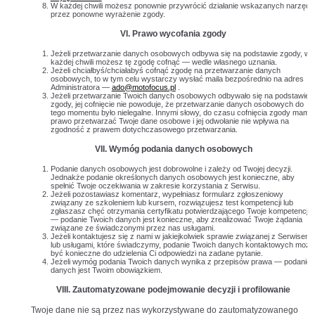
W każdej chwili możesz ponownie przywrócić działanie wskazanych narzędz
przez ponowne wyrażenie zgody.
VI. Prawo wycofania zgody
Jeżeli przetwarzanie danych osobowych odbywa się na podstawie zgody, w
każdej chwili możesz tę zgodę cofnąć — wedle własnego uznania.
Jeżeli chciałbyś/chciałabyś cofnąć zgodę na przetwarzanie danych
osobowych, to w tym celu wystarczy wysłać maila bezpośrednio na adres
Administratora —
ado@motofocus.pl
.
Jeżeli przetwarzanie Twoich danych osobowych odbywało się na podstawie
zgody, jej cofnięcie nie powoduje, że przetwarzanie danych osobowych do
tego momentu było nielegalne. Innymi słowy, do czasu cofnięcia zgody mamy
prawo przetwarzać Twoje dane osobowe i jej odwołanie nie wpływa na
zgodność z prawem dotychczasowego przetwarzania.
VII. Wymóg podania danych osobowych
Podanie danych osobowych jest dobrowolne i zależy od Twojej decyzji.
Jednakże podanie określonych danych osobowych jest konieczne, aby
spełnić Twoje oczekiwania w zakresie korzystania z Serwisu.
Jeżeli pozostawiasz komentarz, wypełniasz formularz zgłoszeniowy
związany ze szkoleniem lub kursem, rozwiązujesz test kompetencji lub
zgłaszasz chęć otrzymania certyfikatu potwierdzającego Twoje kompetencje
— podanie Twoich danych jest konieczne, aby zrealizować Twoje żądania
związane ze świadczonymi przez nas usługami.
Jeżeli kontaktujesz się z nami w jakiejkolwiek sprawie związanej z Serwisem
lub usługami, które świadczymy, podanie Twoich danych kontaktowych może
być konieczne do udzielenia Ci odpowiedzi na zadane pytanie.
Jeżeli wymóg podania Twoich danych wynika z przepisów prawa — podanie
danych jest Twoim obowiązkiem.
VIII. Zautomatyzowane podejmowanie decyzji i profilowanie
Twoje dane nie są przez nas wykorzystywane do zautomatyzowanego