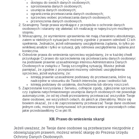
dostępu do swoich danych osobowych;
sprostowania danych osobowych;
usunięcia danych osobowych;
ograniczenia przetwarzania danych osobowych;
sprzeciwu wobec przetwarzania danych osobowych;
przenoszenia danych osobowych.
Szanujemy Twoje prawa wynikające z przepisów o ochronie danych
osobowych i staramy się ułatwiać ich realizację w najwyższym możliwym
stopniu.
Wskazujemy, że wymienione uprawnienia nie mają charakteru absolutnego, a
zatem w niektórych sytuacjach możemy zgodnie z prawem odmówić Ci ich
spełnienia. Jednakże, jeżeli odmawiamy uwzględnienia żądania, to tylko po
wnikliwej analizie i tylko w sytuacji, gdy odmowa uwzględnienia żądania jest
konieczna.
Odnośnie prawa do wniesienia sprzeciwu wyjaśniamy, że w każdej chwili
przysługuje Ci prawo do sprzeciwienia się przetwarzaniu danych osobowych
na podstawie prawnie uzasadnionego interesu Administratora Danych
Osobowych w związku z Twoją szczególną sytuacją. Musisz jednak
pamiętać, że zgodnie z przepisami możemy odmówić uwzględnienia
sprzeciwu, jeżeli wykażemy, że:
istnieją prawnie uzasadnione podstawy do przetwarzania, które są
nadrzędne w stosunku do Twoich interesów, praw i wolności lub
istnieją podstawy do ustalenia, dochodzenia lub obrony roszczeń.
Zaprzestanie korzystania z Serwisu, cofnięcie zgody, zgłoszenie sprzeciwu
czy żądania natychmiastowego usunięcia danych osobowych nie powoduje
automatycznie, że od tej chwili przestaniemy przetwarzać wszystkie Twoje
dane osobowe, we wszystkich celach, do jakich je zbieraliśmy. Może się
bowiem okazać, że o ile zaprzestaniemy przetwarzać Twoje dane osobowe 
jednym celu, możemy kontynuować ich przetwarzanie w pozostałych celach,
jakie przedstawiliśmy Ci w pkt III.
XIII. Prawo do wniesienia skargi
Jeżeli uważasz, że Twoje dane osobowe są przetwarzane niezgodnie z
obowiązującym prawem, możesz wnieść skargę do Prezesa Urzędu
Ochrony Danych Osobowych.