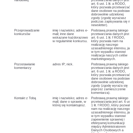
handlowej
przetwarzania danych jest
art. 6 ust. 1 lit. a RODO,
który pozwala przetwarzać
dane osobowe na podstawie
dobrowolnie udzielonej
zgody (zgodę wyrażasz
podczas zapisywania się na
newsletter).
Przeprowadzanie
imię i nazwisko; adres e-
Podstawą prawną takiego
konkursów
mail; inne dane
przetwarzania danych jest
wskazane każdorazowo
art. 6 ust. 1 lit. f RODO,
w regulaminie konkursu.
który pozwala nam na
realizację naszego
uzasadnionego interesu, jaki
w tym wypadku stanowi
realizacja naszych celów
marketingowych.
Pozostawianie
adres IP; nick.
Podstawą prawną takiego
komentarzy
przetwarzania danych jest
art. 6 ust. 1 lit. a RODO,
który pozwala przetwarzać
dane osobowe na podstawie
dobrowolnie udzielonej
zgody (zgodę wyraża się
poprzez zamieszczenie
komentarza).
Kontakt z Tobą
imię i nazwisko; adres e-
Podstawą prawną takiego
mail; dane o sprawie, w
przetwarzania jest art. 6 ust.
której się kontaktujesz.
1 lit. f RODO, który pozwala
nam na realizację naszego
uzasadnionego interesu, jaki
w tym wypadku stanowi
zapewnienie sprawnej i
efektywnej komunikacji
między Administratorem
Danych Osobowych a