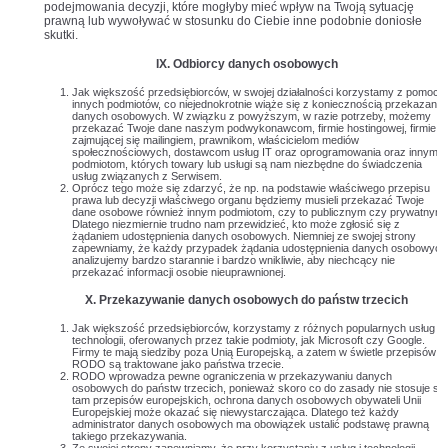
podejmowania decyzji, które mogłyby mieć wpływ na Twoją sytuację
prawną lub wywoływać w stosunku do Ciebie inne podobnie doniosłe
skutki.
IX. Odbiorcy danych osobowych
Jak większość przedsiębiorców, w swojej działalności korzystamy z pomocy
innych podmiotów, co niejednokrotnie wiąże się z koniecznością przekazania
danych osobowych. W związku z powyższym, w razie potrzeby, możemy
przekazać Twoje dane naszym podwykonawcom, firmie hostingowej, firmie
zajmującej się mailingiem, prawnikom, właścicielom mediów
społecznościowych, dostawcom usług IT oraz oprogramowania oraz innym
podmiotom, których towary lub usługi są nam niezbędne do świadczenia
usług związanych z Serwisem.
Oprócz tego może się zdarzyć, że np. na podstawie właściwego przepisu
prawa lub decyzji właściwego organu będziemy musieli przekazać Twoje
dane osobowe również innym podmiotom, czy to publicznym czy prywatnym.
Dlatego niezmiernie trudno nam przewidzieć, kto może zgłosić się z
żądaniem udostępnienia danych osobowych. Niemniej ze swojej strony
zapewniamy, że każdy przypadek żądania udostępnienia danych osobowych
analizujemy bardzo starannie i bardzo wnikliwie, aby niechcący nie
przekazać informacji osobie nieuprawnionej.
X. Przekazywanie danych osobowych do państw trzecich
Jak większość przedsiębiorców, korzystamy z różnych popularnych usług i
technologii, oferowanych przez takie podmioty, jak Microsoft czy Google.
Firmy te mają siedziby poza Unią Europejską, a zatem w świetle przepisów
RODO są traktowane jako państwa trzecie.
RODO wprowadza pewne ograniczenia w przekazywaniu danych
osobowych do państw trzecich, ponieważ skoro co do zasady nie stosuje się
tam przepisów europejskich, ochrona danych osobowych obywateli Unii
Europejskiej może okazać się niewystarczająca. Dlatego też każdy
administrator danych osobowych ma obowiązek ustalić podstawę prawną
takiego przekazywania.