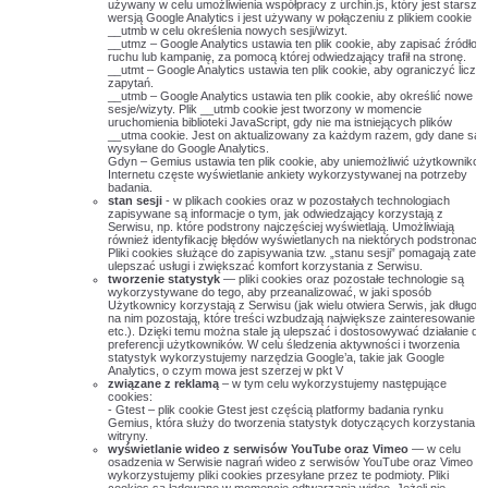
używany w celu umożliwienia współpracy z urchin.js, który jest starszą
wersją Google Analytics i jest używany w połączeniu z plikiem cookie
__utmb w celu określenia nowych sesji/wizyt.
__utmz – Google Analytics ustawia ten plik cookie, aby zapisać źródło
ruchu lub kampanię, za pomocą której odwiedzający trafił na stronę.
__utmt – Google Analytics ustawia ten plik cookie, aby ograniczyć liczb
zapytań.
__utmb – Google Analytics ustawia ten plik cookie, aby określić nowe
sesje/wizyty. Plik __utmb cookie jest tworzony w momencie
uruchomienia biblioteki JavaScript, gdy nie ma istniejących plików
__utma cookie. Jest on aktualizowany za każdym razem, gdy dane są
wysyłane do Google Analytics.
Gdyn – Gemius ustawia ten plik cookie, aby uniemożliwić użytkowniko
Internetu częste wyświetlanie ankiety wykorzystywanej na potrzeby
badania.
stan sesji
- w plikach cookies oraz w pozostałych technologiach
zapisywane są informacje o tym, jak odwiedzający korzystają z
Serwisu, np. które podstrony najczęściej wyświetlają. Umożliwiają
również identyfikację błędów wyświetlanych na niektórych podstronach.
Pliki cookies służące do zapisywania tzw. „stanu sesji” pomagają zatem
ulepszać usługi i zwiększać komfort korzystania z Serwisu.
tworzenie statystyk
— pliki cookies oraz pozostałe technologie są
wykorzystywane do tego, aby przeanalizować, w jaki sposób
Użytkownicy korzystają z Serwisu (jak wielu otwiera Serwis, jak długo
na nim pozostają, które treści wzbudzają największe zainteresowanie
etc.). Dzięki temu można stale ją ulepszać i dostosowywać działanie do
preferencji użytkowników. W celu śledzenia aktywności i tworzenia
statystyk wykorzystujemy narzędzia Google’a, takie jak Google
Analytics, o czym mowa jest szerzej w pkt V
związane z reklamą
– w tym celu wykorzystujemy następujące
cookies:
- Gtest – plik cookie Gtest jest częścią platformy badania rynku
Gemius, która służy do tworzenia statystyk dotyczących korzystania z
witryny.
wyświetlanie wideo z serwisów YouTube oraz Vimeo
— w celu
osadzenia w Serwisie nagrań wideo z serwisów YouTube oraz Vimeo
wykorzystujemy pliki cookies przesyłane przez te podmioty. Pliki