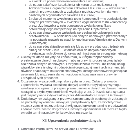
w związku z pozostawieniem komentarza w Serwisie;
do czasu zakończenia szkolenia lub kursu oraz rozliczenia się
Administratora z organizatorem szkolenia lub kursu — w odniesieniu do
danych przetwarzanych w związku z przekazywaniem danych
osobowych organizatorom szkoleń lub kursów;
1 roku od momentu wypełnienia testu kompetencji — w odniesieniu do
danych przetwarzanych w związku z wypełnieniem testu kompetencji
przez Użytkownika w celu ponownego wydania certyfikatu
potwierdzającego kompetencje na życzenie Użytkownika;
do czasu skutecznego wniesienia sprzeciwu lub osiągnięcia celu
przetwarzania — w odniesieniu do danych osobowych przetwarzanych
na podstawie prawnie uzasadnionego interesu Administratora Danych
Osobowych;
do czasu zdezaktualizowania się lub utraty przydatności, jednak nie
dłużej niż przez 2 lata — w odniesieniu do danych osobowych
przetwarzanych głównie do celów administrowania stroną internetową.
Okresy w latach liczymy od końca roku, w którym rozpoczęliśmy
przetwarzanie danych osobowych, aby usprawnić proces usuwania lub
niszczenia danych osobowych. Odrębne liczenie terminu dla każdej usługi
wiązałoby się z istotnymi trudnościami organizacyjnymi i technicznymi, jak
również znaczącym nakładem finansowym, dlatego ustanowienie jednej daty
usuwania lub niszczenia danych osobowych pozwala nam sprawniej
zarządzać tych procesem.
Oczywiście, w przypadku np. skorzystania przez Ciebie z prawa do
zapomnienia, wydania określonej decyzji administracyjnej czy wymogu
wynikającego wprost z przepisu prawa usunięcie danych osobowych może
nastąpić w szybszym terminie niż wynikając z ust. 2. Każda taka sytuacja
jest rozpatrywana indywidualnie przez Administratora Danych Osobowych.
Dodatkowy rok związany z przetwarzaniem danych osobowych zebranych
na potrzeby wykonania umowy jest podyktowany tym, że hipotetycznie
możesz zgłosić roszczenie na chwilę przed upływem terminu przedawnienia,
żądanie może zostać doręczone z istotnym opóźnieniem lub możesz błędnie
określić termin przedawnienia swojego roszczenia.
XII. Uprawnienia podmiotów danych
Uprzejmie informujemy, że przysługuje Ci prawo do: