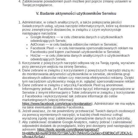
Zablokowanie powiadomień push możliwe jest poprze zmianę ustawień w
Twojej przeglądarce.
V.
Badanie aktywności użytkowników Serwisu
Administrator, w celach analitycznych, a także polepszania jakości
świadczonych usług, używa narzędzi informatycznych, które są dostarczane
przez zewnętrznych dostawców, w związku z czym wykorzystuje
następujące narzędzia:
Google Analytics — w celu zbierania danych o użytkownikach
odwiedzających Serwis;
AdOcean — w celu badania odbiorców reklam w Serwisie;
Facebook Pixel — w celu kierowania spersonalizowanych reklam na
Facebooku pod kątem zachowań użytkowników w Serwisie;
HotJar — w celu zbierania danych analitycznych o użytkownikach
odwiedzających Serwis.
Korzystanie z powyższych narzędzi odbywa się za Twoją zgodą, wyrażaną
przy pierwszym wejściu na stronę Serwisu.
Dane zebrane w związku z korzystaniem z powyższych narzędzi służą m.in.
do monitorowania aktywności użytkowników w serwisie, określenia grup
docelowych odbiorców reklam czy mierzenia efektywności reklamy. Dzięki
tym narzędziom użytkownicy mogą m.in. oglądać spersonalizowane reklamy.
Dane zebrane w związku z wtyczką Facebook Pixel są anonimowe.
Informujemy jednak, że Facebook może łączyć informacje zgromadzone w
Serwisie z innymi informacjami o Tobie zebranymi w związku z korzystaniem
z Facebooka i wykorzystywać tak zebrane informacje do celów
marketingowych (więcej informacji:
https://www.facebook.com/privacy/explanation
). Administrator nie ma wpływu
na takie ewentualne działania Facebooka.
Jeżeli uważasz, że nie powinniśmy przetwarzać Twoich danych osobowych
za pomocą wymienionych narzędzi, w każdej chwili możesz cofnąć
wyrażoną zgodę oraz zablokować gromadzenie danych na ich potrzeby.
Aby zablokować działalnie Google Analytics, należy pobrać i zainstalować
odpowiedni dodatek do przeglądarki, który jest dostępny pod następującym
adresem:
https://tools.google.com/dlpage/gaoptout?
hl=pl&fbclid=IwAR3H667DTSlA7u3Q7M4oVGr2aXiecyE6lE9bCdTJEKJv1-
sByqjuU5c6aU
.