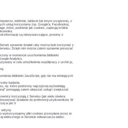
puterze, telefonie, tablecie lub innym urządzeniu, z
rych usług korzystamy (np. Google’a, Facebooka).
ge, które, podobnie jak cookies, zapisują krótkie
tkownika.
eli informacje są niewystarczające, prosimy o
Serwis sprawnie działał i aby można było korzystać z
 Serwisu. Dzięki nim można zatem sprawnie poruszać
worzony w momencie uruchomienia biblioteki
Google Analytics.
 używany w celu umożliwienia współpracy z urchin.js,
onę.
mienia biblioteki JavaScript, gdy nie ma istniejących
trzeby badania.
u, np. które podstrony najczęściej wyświetlają.
sesji” pomagają zatem ulepszać usługi i zwiększać
ownicy korzystają z Serwisu (jak wielu otwiera
ostosowywać działanie do preferencji użytkowników. W
rzej w pkt V
 witryny.
 wykorzystujemy pliki cookies przesyłane przez te
czaj widocznego w Serwisie odtwarzacza wideo.