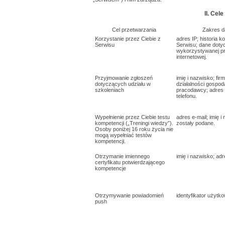
II. Ce
Cel przetwarzania
Zakres 
Korzystanie przez Ciebie z
adres IP; historia k
Serwisu
Serwisu; dane doty
wykorzystywanej pr
internetowej.
Przyjmowanie zgłoszeń
imię i nazwisko; fi
dotyczących udziału w
działalności gospod
szkoleniach
pracodawcy; adres 
telefonu.
Wypełnienie przez Ciebie testu
adres e-mail; imię i 
kompetencji („Treningi wiedzy”).
zostały podane.
Osoby poniżej 16 roku życia nie
mogą wypełniać testów
kompetencji.
Otrzymanie imiennego
imię i nazwisko; adr
certyfikatu potwierdzającego
kompetencje
Otrzymywanie powiadomień
identyfikator użytk
push