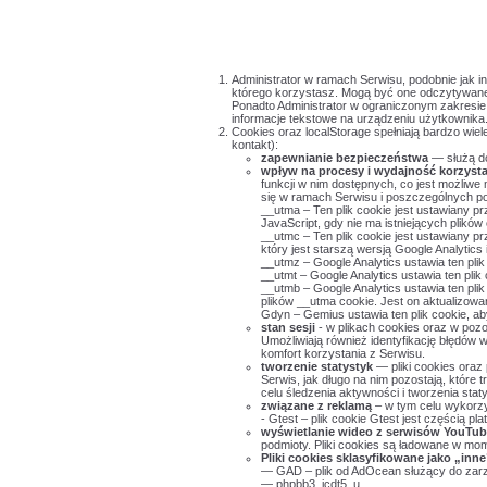
Administrator w ramach Serwisu, podobnie jak in
którego korzystasz. Mogą być one odczytywane 
Ponadto Administrator w ograniczonym zakresie w
informacje tekstowe na urządzeniu użytkownika
Cookies oraz localStorage spełniają bardzo wiel
kontakt):
zapewnianie bezpieczeństwa
— służą d
wpływ na procesy i wydajność korzysta
funkcji w nim dostępnych, co jest możliw
się w ramach Serwisu i poszczególnych p
__utma – Ten plik cookie jest ustawiany pr
JavaScript, gdy nie ma istniejących plikó
__utmc – Ten plik cookie jest ustawiany p
który jest starszą wersją Google Analytics
__utmz – Google Analytics ustawia ten plik
__utmt – Google Analytics ustawia ten plik
__utmb – Google Analytics ustawia ten plik
plików __utma cookie. Jest on aktualizow
Gdyn – Gemius ustawia ten plik cookie, a
stan sesji
- w plikach cookies oraz w pozo
Umożliwiają również identyfikację błędów 
komfort korzystania z Serwisu.
tworzenie statystyk
— pliki cookies oraz
Serwis, jak długo na nim pozostają, które
celu śledzenia aktywności i tworzenia sta
związane z reklamą
– w tym celu wykorzy
- Gtest – plik cookie Gtest jest częścią p
wyświetlanie wideo z serwisów YouTub
podmioty. Pliki cookies są ładowane w mo
Pliki cookies sklasyfikowane jako „inne
— GAD – plik od AdOcean służący do zar
— phpbb3_jcdt5_u