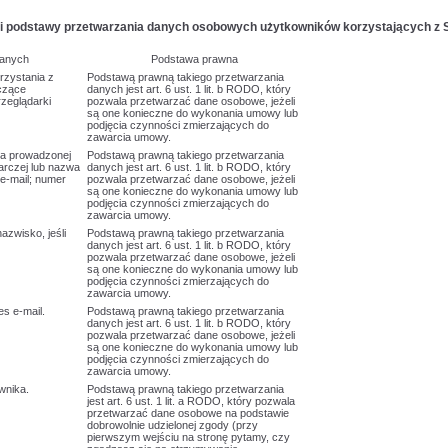
le i podstawy przetwarzania danych osobowych użytkowników korzystających z 
danych
Podstawa prawna
orzystania z
Podstawą prawną takiego przetwarzania
czące
danych jest art. 6 ust. 1 lit. b RODO, który
zeglądarki
pozwala przetwarzać dane osobowe, jeżeli
są one konieczne do wykonania umowy lub
podjęcia czynności zmierzających do
zawarcia umowy.
rma prowadzonej
Podstawą prawną takiego przetwarzania
arczej lub nazwa
danych jest art. 6 ust. 1 lit. b RODO, który
e-mail; numer
pozwala przetwarzać dane osobowe, jeżeli
są one konieczne do wykonania umowy lub
podjęcia czynności zmierzających do
zawarcia umowy.
nazwisko, jeśli
Podstawą prawną takiego przetwarzania
danych jest art. 6 ust. 1 lit. b RODO, który
pozwala przetwarzać dane osobowe, jeżeli
są one konieczne do wykonania umowy lub
podjęcia czynności zmierzających do
zawarcia umowy.
es e-mail.
Podstawą prawną takiego przetwarzania
danych jest art. 6 ust. 1 lit. b RODO, który
pozwala przetwarzać dane osobowe, jeżeli
są one konieczne do wykonania umowy lub
podjęcia czynności zmierzających do
zawarcia umowy.
ownika.
Podstawą prawną takiego przetwarzania
jest art. 6 ust. 1 lit. a RODO, który pozwala
przetwarzać dane osobowe na podstawie
dobrowolnie udzielonej zgody (przy
pierwszym wejściu na stronę pytamy, czy