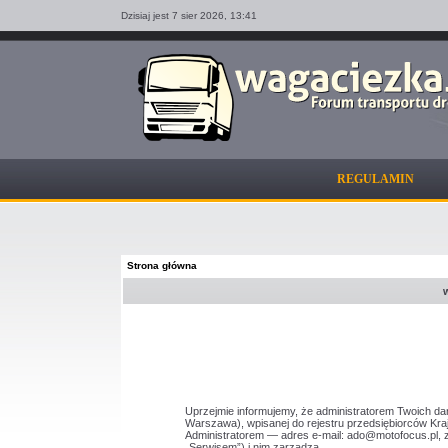
Dzisiaj jest 7 sier 2026,
13:41
REGULAMIN
Strona główna
Uprzejmie informujemy, że administratorem Twoich d
Warszawa), wpisanej do rejestru przedsiębiorców 
Administratorem — adres e-mail: ado@motofocus.pl, z
„Serwisem”) i nim zarządza.