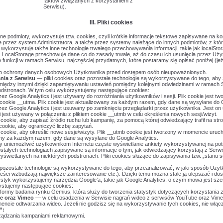
faktów związanych z korzystaniem z
Serwisu).
III. Pliki cookies
ne podmioty, wykorzystuje tzw. cookies, czyli krótkie informacje tekstowe zapisywane na kom
przez system Administratora, a także przez systemy należące do innych podmiotów, z któ
ykorzystuje także inne technologie trwałego przechowywania informacji, takie jak localStora
. LocalStorage przechowuje dane co do zasady trwale, aż do czasu ich usunięcia przez Uży
e funkcji w ramach Serwisu, najczęściej przydatnych, które postaramy się opisać poniżej (jeż
o ochrony danych osobowych Użytkownika przed dostępem osób nieupoważnionych.
nia z Serwisu
— pliki cookies oraz pozostałe technologie są wykorzystywane do tego, aby 
e między innymi dzięki zapamiętywaniu ustawień pomiędzy kolejnymi odwiedzinami w ramach
odstronach. W tym celu wykorzystujemy następujące cookies:
zez Google Analytics i jest używany do rozróżniania użytkowników i sesji. Plik cookie jest t
w cookie __utma. Plik cookie jest aktualizowany za każdym razem, gdy dane są wysyłane do 
rzez Google Analytics i jest usuwany po zamknięciu przeglądarki przez użytkownika. Jest on
 i jest używany w połączeniu z plikiem cookie __utmb w celu określenia nowych sesji/wizyt.
 cookie, aby zapisać źródło ruchu lub kampanię, za pomocą której odwiedzający trafił na str
 cookie, aby ograniczyć liczbę zapytań.
 cookie, aby określić nowe sesje/wizyty. Plik __utmb cookie jest tworzony w momencie urucho
any za każdym razem, gdy dane są wysyłane do Google Analytics.
by uniemożliwić użytkownikom Internetu częste wyświetlanie ankiety wykorzystywanej na po
stałych technologiach zapisywane są informacje o tym, jak odwiedzający korzystają z Serwis
wyświetlanych na niektórych podstronach. Pliki cookies służące do zapisywania tzw. „stanu 
 pozostałe technologie są wykorzystywane do tego, aby przeanalizować, w jaki sposób Użytk
 treści wzbudzają największe zainteresowanie etc.). Dzięki temu można stale ją ulepszać i d
tystyk wykorzystujemy narzędzia Google’a, takie jak Google Analytics, o czym mowa jest sze
stujemy następujące cookies:
latformy badania rynku Gemius, która służy do tworzenia statystyk dotyczących korzystania z
e oraz Vimeo
— w celu osadzenia w Serwisie nagrań wideo z serwisów YouTube oraz Vimeo
mencie odtwarzania wideo. Jeżeli nie godzisz się na wykorzystywanie tych cookies, nie włą
”:
ządzania kampaniami reklamowymi.