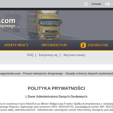
Kontakt
OFERTY PRACY
TRUCKFOCUS.PL
ZALOGUJ SIĘ
FAQ
Zarejestruj się
Aktywne tematy
wagaciezka.com - Forum transportu drogowego - Zasady ochrony danych osobowyc
POLITYKA PRYWATNOŚCI
I. Dane Administratora Danych Osobowych
anych osobowych jest MotoFocus Alfred i Małgorzata Franke Spółka Komandytowa z siedzibą
Krajowego Rejestru Sądowego pod numerem KRS: 0001044742, posiadającej numer NIP: 952
wana dalej „Administratorem”. Administrator udostępnia serwis internetowy dostępny pod ad