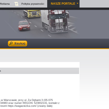
NASZE PORTALE
Reklama
Polityka
prywatności
h
 w Warszawie, przy ul. Za Dębami 3 (05-075
2234983 oraz numer REGON: 523832141, kontakt z
resem https://wagaciezka.com/ (zwany dalej: