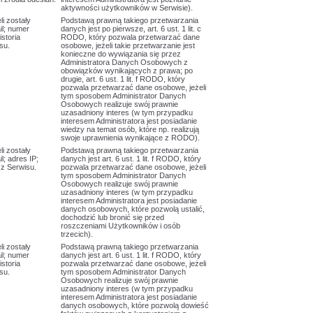
aktywności użytkowników w Serwisie).
li zostały
Podstawą prawną takiego przetwarzania
il; numer
danych jest po pierwsze, art. 6 ust. 1 lit. c
istoria
RODO, który pozwala przetwarzać dane
su.
osobowe, jeżeli takie przetwarzanie jest
konieczne do wywiązania się przez
Administratora Danych Osobowych z
obowiązków wynikających z prawa; po
drugie, art. 6 ust. 1 lit. f RODO, który
pozwala przetwarzać dane osobowe, jeżeli
tym sposobem Administrator Danych
Osobowych realizuje swój prawnie
uzasadniony interes (w tym przypadku
interesem Administratora jest posiadanie
wiedzy na temat osób, które np. realizują
swoje uprawnienia wynikające z RODO).
li zostały
Podstawą prawną takiego przetwarzania
l; adres IP;
danych jest art. 6 ust. 1 lit. f RODO, który
 z Serwisu.
pozwala przetwarzać dane osobowe, jeżeli
tym sposobem Administrator Danych
Osobowych realizuje swój prawnie
uzasadniony interes (w tym przypadku
interesem Administratora jest posiadanie
danych osobowych, które pozwolą ustalić,
dochodzić lub bronić się przed
roszczeniami Użytkowników i osób
trzecich).
li zostały
Podstawą prawną takiego przetwarzania
il; numer
danych jest art. 6 ust. 1 lit. f RODO, który
istoria
pozwala przetwarzać dane osobowe, jeżeli
su.
tym sposobem Administrator Danych
Osobowych realizuje swój prawnie
uzasadniony interes (w tym przypadku
interesem Administratora jest posiadanie
danych osobowych, które pozwolą dowieść