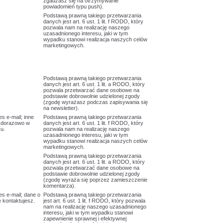
zgadzasz się na otrzymywanie
powiadomień typu push).
Podstawą prawną takiego przetwarzania
danych jest art. 6 ust. 1 lit. f RODO, który
pozwala nam na realizację naszego
uzasadnionego interesu, jaki w tym
wypadku stanowi realizacja naszych celów
marketingowych.
Podstawą prawną takiego przetwarzania
danych jest art. 6 ust. 1 lit. a RODO, który
pozwala przetwarzać dane osobowe na
podstawie dobrowolnie udzielonej zgody
(zgodę wyrażasz podczas zapisywania się
na newsletter).
es e-mail; inne
Podstawą prawną takiego przetwarzania
żdorazowo w
danych jest art. 6 ust. 1 lit. f RODO, który
su.
pozwala nam na realizację naszego
uzasadnionego interesu, jaki w tym
wypadku stanowi realizacja naszych celów
marketingowych.
Podstawą prawną takiego przetwarzania
danych jest art. 6 ust. 1 lit. a RODO, który
pozwala przetwarzać dane osobowe na
podstawie dobrowolnie udzielonej zgody
(zgodę wyraża się poprzez zamieszczenie
komentarza).
es e-mail; dane o
Podstawą prawną takiego przetwarzania
ę kontaktujesz.
jest art. 6 ust. 1 lit. f RODO, który pozwala
nam na realizację naszego uzasadnionego
interesu, jaki w tym wypadku stanowi
zapewnienie sprawnej i efektywnej