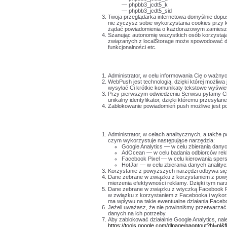
— phpbb3_jcdt5_k
— phpbb3_jcdt5_sid
Twoja przeglądarka internetowa domyślnie dopu
nie życzysz sobie wykorzystania cookies przy 
żądać powiadomienia o każdorazowym zamieszcz
Szanując autonomię wszystkich osób korzystając
związanych z localStorage może spowodować doś
funkcjonalności etc.
Administrator, w celu informowania Cię o ważny
WebPush jest technologią, dzięki której możliwa
wysyłać Ci krótkie komunikaty tekstowe wyświet
Przy pierwszym odwiedzeniu Serwisu pytamy Ci
unikalny identyfikator, dzięki któremu przesyła
Zablokowanie powiadomień push możliwe jest po
Administrator, w celach analitycznych, a takż
czym wykorzystuje następujące narzędzia:
Google Analytics — w celu zbierania dany
AdOcean — w celu badania odbiorców rekl
Facebook Pixel — w celu kierowania spe
HotJar — w celu zbierania danych analit
Korzystanie z powyższych narzędzi odbywa się
Dane zebrane w związku z korzystaniem z powy
mierzenia efektywności reklamy. Dzięki tym na
Dane zebrane w związku z wtyczką Facebook Pi
w związku z korzystaniem z Facebooka i wykorz
ma wpływu na takie ewentualne działania Faceb
Jeżeli uważasz, że nie powinniśmy przetwarz
danych na ich potrzeby.
Aby zablokować działalnie Google Analytics, na
https://tools.google.com/dlpage/gaoptout?h