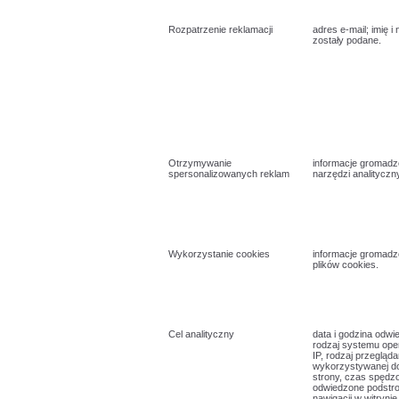
Rozpatrzenie reklamacji
adres e-mail; imię i 
zostały podane.
Otrzymywanie
informacje gromad
spersonalizowanych reklam
narzędzi analitycz
Wykorzystanie cookies
informacje gromad
plików cookies.
Cel analityczny
data i godzina odwie
rodzaj systemu ope
IP, rodzaj przegląda
wykorzystywanej do
strony, czas spędzo
odwiedzone podstro
nawigacji w witrynie