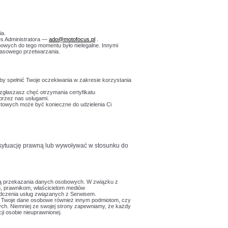
ia.
es Administratora —
ado@motofocus.pl
.
bowych do tego momentu było nielegalne. Innymi
zasowego przetwarzania.
by spełnić Twoje oczekiwania w zakresie korzystania
zgłaszasz chęć otrzymania certyfikatu
przez nas usługami.
aktowych może być konieczne do udzielenia Ci
sytuację prawną lub wywoływać w stosunku do
cią przekazania danych osobowych. W związku z
m, prawnikom, właścicielom mediów
dczenia usług związanych z Serwisem.
ać Twoje dane osobowe również innym podmiotom, czy
ych. Niemniej ze swojej strony zapewniamy, że każdy
i osobie nieuprawnionej.