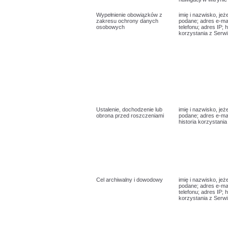
Wypełnienie obowiązków z
imię i nazwisko, jeże
zakresu ochrony danych
podane; adres e-ma
osobowych
telefonu; adres IP; h
korzystania z Serwi
Ustalenie, dochodzenie lub
imię i nazwisko, jeże
obrona przed roszczeniami
podane; adres e-mai
historia korzystania
Cel archiwalny i dowodowy
imię i nazwisko, jeże
podane; adres e-ma
telefonu; adres IP; h
korzystania z Serwi