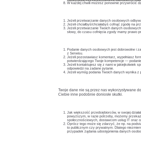
W każdej chwili możesz ponownie przywrócić d
Jeżeli przetwarzanie danych osobowych odbywa 
Jeżeli chciałbyś/chciałabyś cofnąć zgodę na p
Jeżeli przetwarzanie Twoich danych osobowych 
słowy, do czasu cofnięcia zgody mamy prawo p
Podanie danych osobowych jest dobrowolne i za
z Serwisu.
Jeżeli pozostawiasz komentarz, wypełniasz form
potwierdzającego Twoje kompetencje — podanie
Jeżeli kontaktujesz się z nami w jakiejkolwiek
odpowiedzi na zadane pytanie.
Jeżeli wymóg podania Twoich danych wynika z 
Twoje dane nie są przez nas wykorzystywane d
Ciebie inne podobnie doniosłe skutki.
Jak większość przedsiębiorców, w swojej dział
powyższym, w razie potrzeby, możemy przekazać
społecznościowych, dostawcom usług IT oraz o
Oprócz tego może się zdarzyć, że np. na podst
to publicznym czy prywatnym. Dlatego niezmier
przypadek żądania udostępnienia danych osobowy