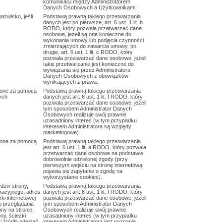
komunikacji między Administratorem
Danych Osobowych a Użytkownikami.
nazwisko, jeśli
Podstawą prawną takiego przetwarzania
danych jest po pierwsze, art. 6 ust. 1 lit. b
RODO, który pozwala przetwarzać dane
osobowe, jeżeli są one konieczne do
wykonania umowy lub podjęcia czynności
zmierzających do zawarcia umowy, po
drugie, art. 6 ust. 1 lit. c RODO, który
pozwala przetwarzać dane osobowe, jeżeli
takie przetwarzanie jest konieczne do
wywiązania się przez Administratora
Danych Osobowych z obowiązków
wynikających z prawa.
zone za pomocą
Podstawą prawną takiego przetwarzania
nych
danych jest art. 6 ust. 1 lit. f RODO, który
pozwala przetwarzać dane osobowe, jeżeli
tym sposobem Administrator Danych
Osobowych realizuje swój prawnie
uzasadniony interes (w tym przypadku
interesem Administratora są względy
marketingowe).
zone za pomocą
Podstawą prawną takiego przetwarzania
jest art. 6 ust. 1 lit. a RODO, który pozwala
przetwarzać dane osobowe na podstawie
dobrowolnie udzielonej zgody (przy
pierwszym wejściu na stronę internetową
pojawia się zapytanie o zgodę na
wykorzystanie cookies).
dzin strony,
Podstawą prawną takiego przetwarzania
racyjnego, adres
danych jest art. 6 ust. 1 lit. f RODO, który
rki internetowej
pozwala przetwarzać dane osobowe, jeżeli
 przeglądania
tym sposobem Administrator Danych
ny na stronie,
Osobowych realizuje swój prawnie
ny, ścieżki
uzasadniony interes (w tym przypadku
 i źródła odesłań.
interesem Administratora jest poznanie