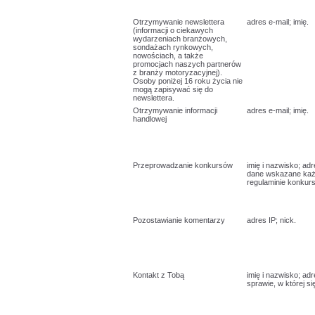
Otrzymywanie newslettera
adres e-mail; imię.
(informacji o ciekawych
wydarzeniach branżowych,
sondażach rynkowych,
nowościach, a także
promocjach naszych partnerów
z branży motoryzacyjnej).
Osoby poniżej 16 roku życia nie
mogą zapisywać się do
newslettera.
Otrzymywanie informacji
adres e-mail; imię.
handlowej
Przeprowadzanie konkursów
imię i nazwisko; adr
dane wskazane ka
regulaminie konkur
Pozostawianie komentarzy
adres IP; nick.
Kontakt z Tobą
imię i nazwisko; adr
sprawie, w której si