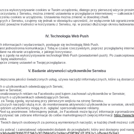
szcza wykorzystywanie cookies w Twoim urządzeniu, dlatego przy pierwszej wizycie prosim
korzystaniu z Serwisu, można zmienić ustawienia w przeglądarce internetowej — całkowicie
eniu cookies w urządzeniu. Ustawienia można zmienić w dowolnej chwili.
ych z Serwisu, czujemy się jednak w obowiązku uprzedzić, że wyłączenie lub ograniczenie
ć poważne trudności w korzystaniu z Serwisu, np. w postaci dłuższego okresu ładowania 
IV.
Technologia Web Push
ch informacjach i wydarzeniach, posługuje się technologią Web Push.
 jest jednostronna komunikacja z Tobą w czasie rzeczywistym, poprzez przeglądarkę interne
lane na ekranie urządzenia, z jakiego korzystasz.
ę o zgodę na wykorzystywanie technologii Web Push (powiadomień push). Po zaakceptowa
ne będą wiadomości.
prze zmianę ustawień w Twojej przeglądarce.
V.
Badanie aktywności użytkowników Serwisu
e polepszania jakości świadczonych usług, używa narzędzi informatycznych, które są dosta
ch o użytkownikach odwiedzających Serwis;
am w Serwisie;
rsonalizowanych reklam na Facebooku pod kątem zachowań użytkowników w Serwisie;
ycznych o użytkownikach odwiedzających Serwis.
 za Twoją zgodą, wyrażaną przy pierwszym wejściu na stronę Serwisu.
ższych narzędzi służą m.in. do monitorowania aktywności użytkowników w serwisie, okreś
rzędziom użytkownicy mogą m.in. oglądać spersonalizowane reklamy.
xel są anonimowe. Informujemy jednak, że Facebook może łączyć informacje zgromadzone w
ystywać tak zebrane informacje do celów marketingowych (więcej informacji:
https://www.f
ooka.
ać Twoich danych osobowych za pomocą wymienionych narzędzi, w każdej chwili możesz c
leży pobrać i zainstalować odpowiedni dodatek do przeglądarki, który jest dostępny pod na
l=pl&fbclid=IwAR3H667DTSlA7u3Q7M4oVGr2aXiecyE6lE9bCdTJEKJv1-sByqjuU5c6aU
.