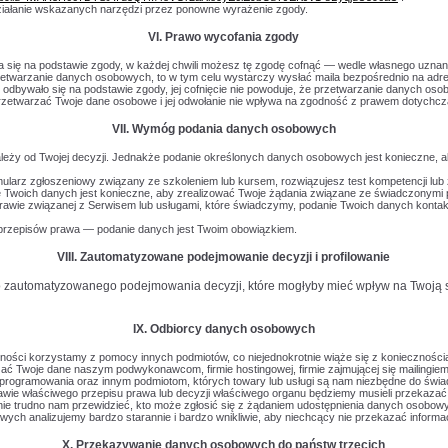
ziałanie wskazanych narzędzi przez ponowne wyrażenie zgody.
VI. Prawo wycofania zgody
się na podstawie zgody, w każdej chwili możesz tę zgodę cofnąć — wedle własnego uznan
rzetwarzanie danych osobowych, to w tym celu wystarczy wysłać maila bezpośrednio na adr
odbywało się na podstawie zgody, jej cofnięcie nie powoduje, że przetwarzanie danych oso
rzetwarzać Twoje dane osobowe i jej odwołanie nie wpływa na zgodność z prawem dotychc
VII. Wymóg podania danych osobowych
leży od Twojej decyzji. Jednakże podanie określonych danych osobowych jest konieczne, a
ularz zgłoszeniowy związany ze szkoleniem lub kursem, rozwiązujesz test kompetencji lub 
 Twoich danych jest konieczne, aby zrealizować Twoje żądania związane ze świadczonymi 
 sprawie związanej z Serwisem lub usługami, które świadczymy, podanie Twoich danych kont
przepisów prawa — podanie danych jest Twoim obowiązkiem.
VIII. Zautomatyzowane podejmowanie decyzji i profilowanie
o zautomatyzowanego podejmowania decyzji, które mogłyby mieć wpływ na Twoją 
IX. Odbiorcy danych osobowych
alności korzystamy z pomocy innych podmiotów, co niejednokrotnie wiąże się z koniecznoś
 Twoje dane naszym podwykonawcom, firmie hostingowej, firmie zajmującej się mailingie
programowania oraz innym podmiotom, których towary lub usługi są nam niezbędne do świa
awie właściwego przepisu prawa lub decyzji właściwego organu będziemy musieli przekaz
nie trudno nam przewidzieć, kto może zgłosić się z żądaniem udostępnienia danych osobow
ch analizujemy bardzo starannie i bardzo wnikliwie, aby niechcący nie przekazać informacj
X. Przekazywanie danych osobowych do państw trzecich