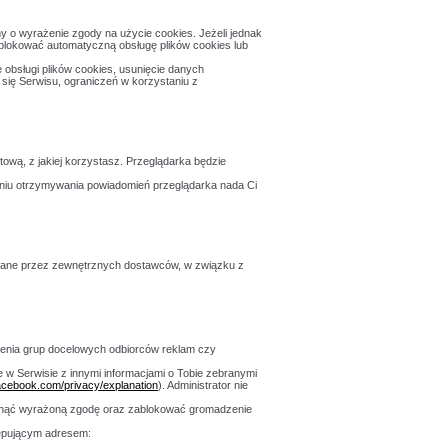
y o wyrażenie zgody na użycie cookies. Jeżeli jednak
 blokować automatyczną obsługę plików cookies lub
 obsługi plików cookies, usunięcie danych
się Serwisu, ograniczeń w korzystaniu z
tową, z jakiej korzystasz. Przeglądarka będzie
niu otrzymywania powiadomień przeglądarka nada Ci
rczane przez zewnętrznych dostawców, w związku z
lenia grup docelowych odbiorców reklam czy
 Serwisie z innymi informacjami o Tobie zebranymi
acebook.com/privacy/explanation
). Administrator nie
ofnąć wyrażoną zgodę oraz zablokować gromadzenie
stępującym adresem: