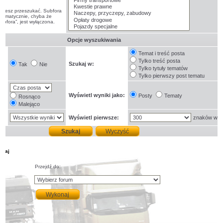
 chcesz przeszukać. Subfora
tomatycznie, chyba że
subfora”, jest wyłączona.
Opcje wyszukiwania
Temat i treść posta
Tylko treść posta
a:
Szukaj w:
Tak
Nie
Tylko tytuły tematów
Tylko pierwszy post tematu
Wyświetl wyniki jako:
Posty
Tematy
Rosnąco
Malejąco
Wyświetl pierwsze:
znaków w p
ukaj
Przejdź do: