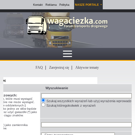
Kontakt
Reklama
Polityka
NASZE PORTALE
FAQ
Zarejestruj się
Aktywne tematy
ukaj
Wyszukiwanie
luczowych:
em, które musi wystąpić
Szukaj wszystkich wyrażeń lub użyj wyrażenia wprowadzo
które nie może wystąpić.
ę słów oddzielonych
|
Szukaj któregokolwiek z wyrażeń
tylko jedno ze słów będzie
żesz użyć gwiazdki (*) jako
go ciągu znaków.
:
 (*) jako zamiennika
aków.