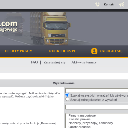
Kontakt
OFERTY PRACY
TRUCKFOCUS.PL
ZALOGUJ SIĘ
FAQ
Zarejestruj się
Aktywne tematy
Wyszukiwanie
 nie może wystąpić. Jeśli umieścisz listę słów
Szukaj wszystkich wyrażeń lub użyj wy
 wystąpić. Możesz użyć gwiazdki (*) jako
Szukaj któregokolwiek z wyrażeń
tomatycznie, chyba że funkcja „Przeszukuj