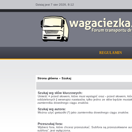
Dzisiaj jest 7 sier 2026,
8:12
REGULAMIN
Strona główna
»
Szukaj
Szukaj wg słów kluczowych:
Umieść
+
przed słowem, które musi wystąpić oraz
-
przed słowem, które
oddzielonych
|
wewnątrz nawiasów, tylko jedno ze słów będzie musiało
zamiennika dowolnego ciągu znaków.
Szukaj wg autora:
Można użyć gwiazdki (*) jako zamiennika dowolnego ciągu znaków.
Przeszukaj fora:
Wybierz fora, które chcesz przeszukać. Subfora są przeszukiwane au
subfora”, jest wyłączona.