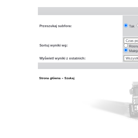
Przeszukaj subfora:
Tak
Sortuj wyniki wg:
Rosn
Malej
Wyświetl wyniki z ostatnich:
Strona główna
»
Szukaj