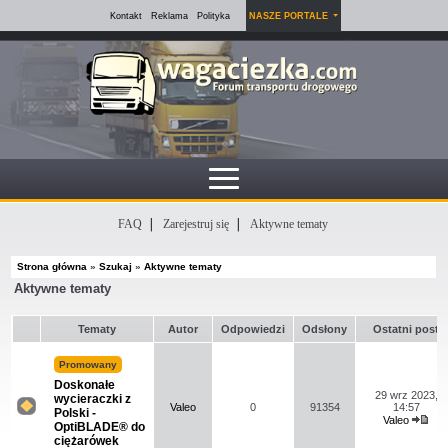
Kontakt
Reklama
Polityka
NASZE PORTALE
FAQ
Zarejestruj się
Aktywne tematy
Strona główna
»
Szukaj
»
Aktywne tematy
Aktywne tematy
Tematy
Autor
Odpowiedzi
Odsłony
Ostatni post
Promowany
Doskonałe
29 wrz 2023,
wycieraczki z
Valeo
0
91354
14:57
Polski -
Valeo
Na
OptiBLADE® do
Wyś
tym
ciężarówek
naj
forum