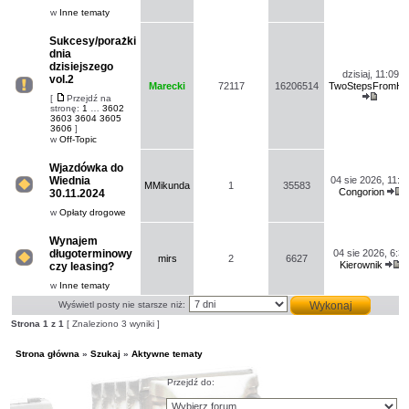
nie
pos
w
Inne tematy
ma
nowych
nieprzeczytanych
Sukcesy/porażki
postów.
dnia
dzisiejszego
dzisiaj, 11:09
vol.2
Marecki
72117
16206514
TwoStepsFromHel
Na
[
Przejdź na
Wyświe
Przejdź
tym
stronę:
1
…
3602
na
najno
forum
3603
3604
3605
stronę
post
nie
3606
]
ma
w
Off-Topic
nowych
nieprzeczytanych
Wjazdówka do
postów.
Wiednia
04 sie 2026, 11:3
MMikunda
1
35583
Congorion
30.11.2024
Na
W
tym
n
w
Opłaty drogowe
forum
p
nie
ma
Wynajem
nowych
długoterminowy
04 sie 2026, 6:32
nieprzeczytanych
mirs
2
6627
Kierownik
czy leasing?
postów.
Na
W
tym
n
w
Inne tematy
forum
p
nie
Wyświetl posty nie starsze niż:
ma
nowych
Strona
1
z
1
[ Znaleziono 3 wyniki ]
nieprzeczytanych
postów.
Strona główna
»
Szukaj
»
Aktywne tematy
Przejdź do: