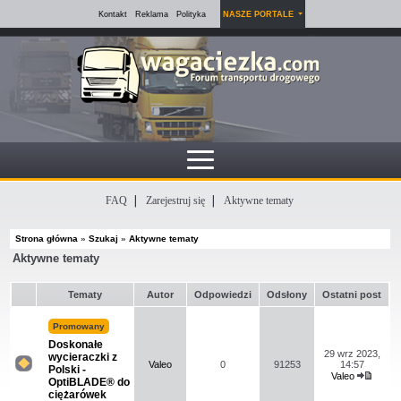
Kontakt
Reklama
Polityka
NASZE PORTALE
FAQ
Zarejestruj się
Aktywne tematy
Strona główna
»
Szukaj
»
Aktywne tematy
Aktywne tematy
Tematy
Autor
Odpowiedzi
Odsłony
Ostatni post
Promowany
Doskonałe
29 wrz 2023,
wycieraczki z
Valeo
0
91253
14:57
Polski -
Valeo
Na
OptiBLADE® do
Wyświ
tym
ciężarówek
najno
forum