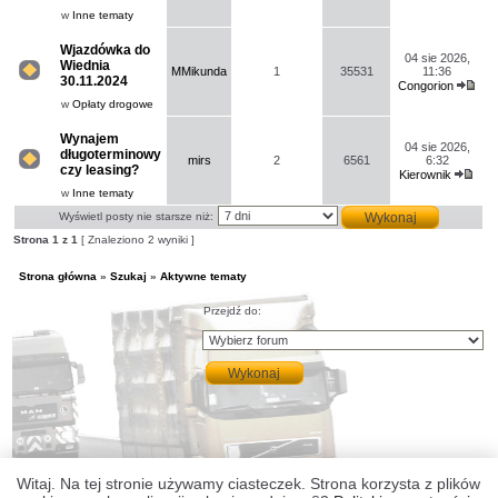
nie
post
w
Inne tematy
ma
nowych
nieprzeczytanych
Wjazdówka do
postów.
04 sie 2026,
Wiednia
MMikunda
1
35531
11:36
30.11.2024
Congorion
Na
Wyś
tym
w
Opłaty drogowe
naj
forum
nie
pos
ma
Wynajem
04 sie 2026,
nowych
długoterminowy
nieprzeczytanych
mirs
2
6561
6:32
czy leasing?
postów.
Kierownik
Na
Wyś
tym
w
Inne tematy
naj
forum
nie
pos
Wyświetl posty nie starsze niż:
ma
nowych
Strona
1
z
1
[ Znaleziono 2 wyniki ]
nieprzeczytanych
postów.
Strona główna
»
Szukaj
»
Aktywne tematy
Przejdź do:
Witaj. Na tej stronie używamy ciasteczek. Strona korzysta z plików