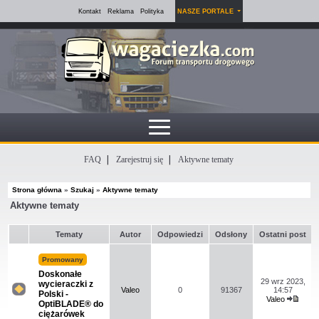
Kontakt
Reklama
Polityka
NASZE PORTALE
FAQ
Zarejestruj się
Aktywne tematy
Strona główna
»
Szukaj
»
Aktywne tematy
Aktywne tematy
Tematy
Autor
Odpowiedzi
Odsłony
Ostatni post
Promowany
Doskonałe
29 wrz 2023,
wycieraczki z
Valeo
0
91367
14:57
Polski -
Valeo
Na
OptiBLADE® do
Wyświ
tym
ciężarówek
najn
forum