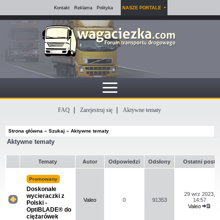
Kontakt
Reklama
Polityka
NASZE PORTALE
FAQ
Zarejestruj się
Aktywne tematy
Strona główna
»
Szukaj
»
Aktywne tematy
Aktywne tematy
Tematy
Autor
Odpowiedzi
Odsłony
Ostatni post
Promowany
Doskonałe
29 wrz 2023,
wycieraczki z
Valeo
0
91353
14:57
Polski -
Valeo
Na
OptiBLADE® do
Wyś
tym
ciężarówek
naj
forum