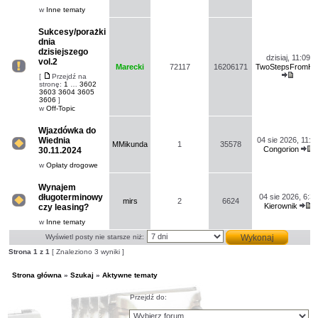
nie
pos
w
Inne tematy
ma
nowych
nieprzeczytanych
Sukcesy/porażki
postów.
dnia
dzisiejszego
dzisiaj, 11:09
vol.2
Marecki
72117
16206171
TwoStepsFromHel
Na
[
Przejdź na
Wyświe
Przejdź
tym
stronę:
1
…
3602
na
najno
forum
3603
3604
3605
stronę
post
nie
3606
]
ma
w
Off-Topic
nowych
nieprzeczytanych
Wjazdówka do
postów.
Wiednia
04 sie 2026, 11:3
MMikunda
1
35578
Congorion
30.11.2024
Na
W
tym
n
w
Opłaty drogowe
forum
p
nie
ma
Wynajem
nowych
długoterminowy
04 sie 2026, 6:32
nieprzeczytanych
mirs
2
6624
Kierownik
czy leasing?
postów.
Na
W
tym
n
w
Inne tematy
forum
p
nie
Wyświetl posty nie starsze niż:
ma
nowych
Strona
1
z
1
[ Znaleziono 3 wyniki ]
nieprzeczytanych
postów.
Strona główna
»
Szukaj
»
Aktywne tematy
Przejdź do: