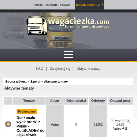
Kontakt
Reklama
Polityka
NASZE PORTALE
FAQ
Zarejestruj się
Aktywne tematy
Strona główna
»
Szukaj
»
Aktywne tematy
Aktywne tematy
Tematy
Autor
Odpowiedzi
Odsłony
Ostatni post
Promowany
Doskonałe
29 wrz 2023,
wycieraczki z
Valeo
0
91292
14:57
Polski -
Valeo
Na
OptiBLADE® do
Wyświ
tym
ciężarówek
najno
forum