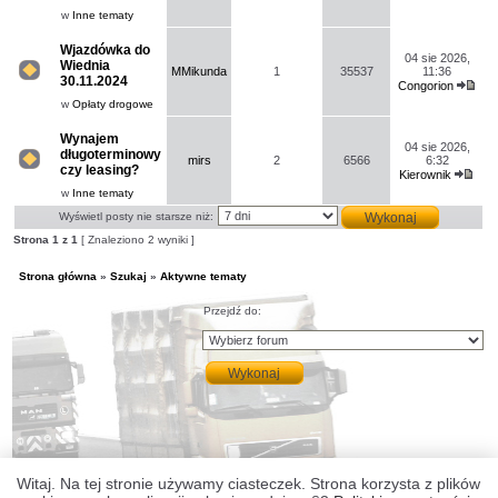
nie
post
w
Inne tematy
ma
nowych
nieprzeczytanych
Wjazdówka do
postów.
04 sie 2026,
Wiednia
MMikunda
1
35537
11:36
30.11.2024
Congorion
Na
Wyś
tym
w
Opłaty drogowe
naj
forum
nie
pos
ma
Wynajem
04 sie 2026,
nowych
długoterminowy
nieprzeczytanych
mirs
2
6566
6:32
czy leasing?
postów.
Kierownik
Na
Wyś
tym
w
Inne tematy
naj
forum
nie
pos
Wyświetl posty nie starsze niż:
ma
nowych
Strona
1
z
1
[ Znaleziono 2 wyniki ]
nieprzeczytanych
postów.
Strona główna
»
Szukaj
»
Aktywne tematy
Przejdź do:
Witaj. Na tej stronie używamy ciasteczek. Strona korzysta z plików