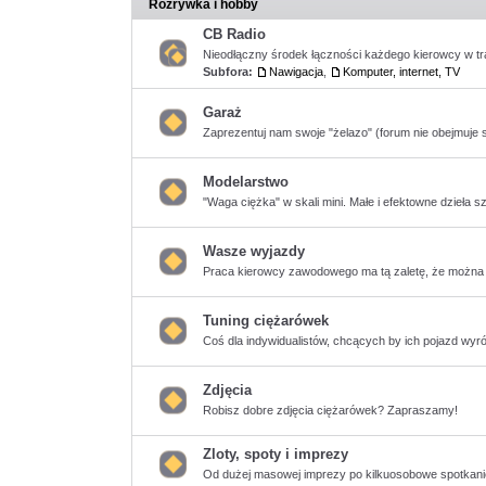
Rozrywka i hobby
postów
CB Radio
Nieodłączny środek łączności każdego kierowcy w tr
Subfora:
Nawigacja
,
Komputer, internet, TV
Nie
ma
nieprzeczytanych
postów
Garaż
Zaprezentuj nam swoje "żelazo" (forum nie obejmuj
Nie
ma
nieprzeczytanych
postów
Modelarstwo
"Waga ciężka" w skali mini. Małe i efektowne dzieła sz
Nie
ma
nieprzeczytanych
postów
Wasze wyjazdy
Praca kierowcy zawodowego ma tą zaletę, że można zw
Nie
ma
nieprzeczytanych
postów
Tuning ciężarówek
Coś dla indywidualistów, chcących by ich pojazd wyróż
Nie
ma
nieprzeczytanych
postów
Zdjęcia
Robisz dobre zdjęcia ciężarówek? Zapraszamy!
Nie
ma
nieprzeczytanych
Zloty, spoty i imprezy
postów
Od dużej masowej imprezy po kilkuosobowe spotkanie 
Nie