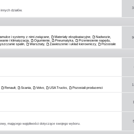
3
innych działów.
amulce i systemy z nimi związane
,
Materiały eksploatacyjne
,
Nadwozie,
9
anie i klimatyzacja
,
Ogumienie
,
Pneumatyka
,
Przeniesienie napędu
,
zyszczanie spalin
,
Warsztaty
,
Zawieszenie i układ kierowniczy
,
Pozostałe
1
,
Renault
,
Scania
,
Volvo
,
USA Trucks
,
Pozostali producenci
kowy, mającego wątpliwości dotyczące swojego wyboru.