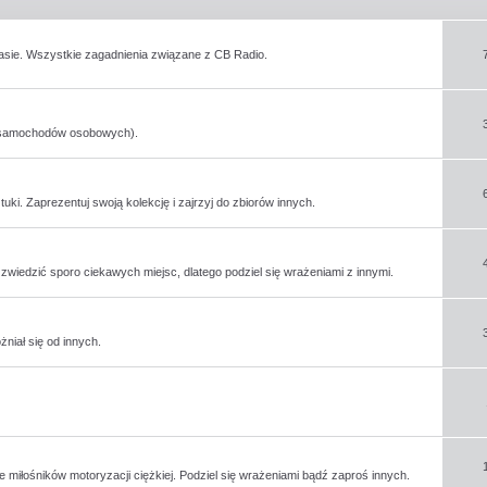
asie. Wszystkie zagadnienia związane z CB Radio.
e samochodów osobowych).
tuki. Zaprezentuj swoją kolekcję i zajrzyj do zbiorów innych.
iedzić sporo ciekawych miejsc, dlatego podziel się wrażeniami z innymi.
niał się od innych.
miłośników motoryzacji ciężkiej. Podziel się wrażeniami bądź zaproś innych.