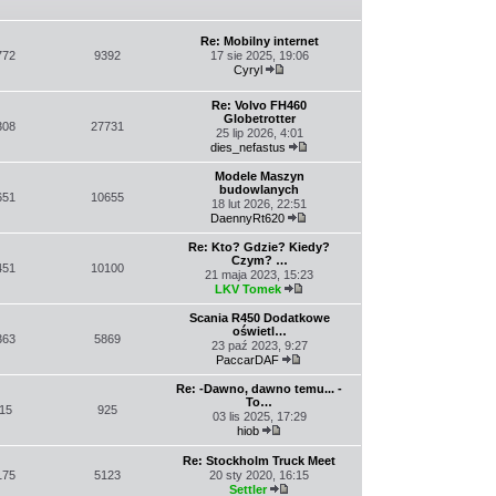
post
Re: Mobilny internet
772
9392
17 sie 2025, 19:06
Cyryl
Wyświetl
najnowszy
Re: Volvo FH460
post
Globetrotter
308
27731
25 lip 2026, 4:01
dies_nefastus
Wyświetl
najnowszy
Modele Maszyn
post
budowlanych
651
10655
18 lut 2026, 22:51
DaennyRt620
Wyświetl
najnowszy
Re: Kto? Gdzie? Kiedy?
post
Czym? …
451
10100
21 maja 2023, 15:23
LKV Tomek
Wyświetl
najnowszy
Scania R450 Dodatkowe
post
oświetl…
363
5869
23 paź 2023, 9:27
PaccarDAF
Wyświetl
najnowszy
Re: -Dawno, dawno temu... -
post
To…
15
925
03 lis 2025, 17:29
hiob
Wyświetl
najnowszy
Re: Stockholm Truck Meet
post
175
5123
20 sty 2020, 16:15
Settler