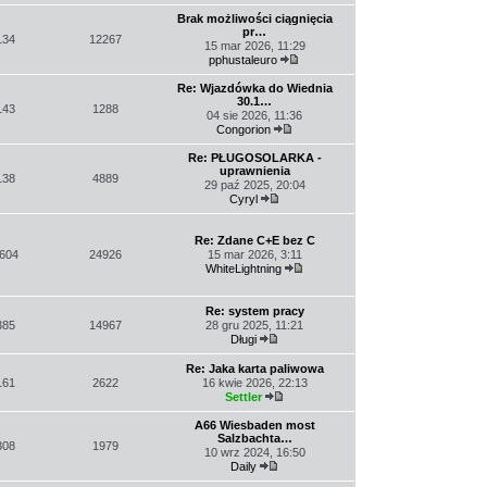
Wyświetl
najnowszy
Brak możliwości ciągnięcia
post
pr…
134
12267
15 mar 2026, 11:29
pphustaleuro
Wyświetl
najnowszy
Re: Wjazdówka do Wiednia
post
30.1…
143
1288
04 sie 2026, 11:36
Congorion
Wyświetl
najnowszy
Re: PŁUGOSOLARKA -
post
uprawnienia
138
4889
29 paź 2025, 20:04
Cyryl
Wyświetl
najnowszy
post
Re: Zdane C+E bez C
604
24926
15 mar 2026, 3:11
WhiteLightning
Wyświetl
najnowszy
post
Re: system pracy
385
14967
28 gru 2025, 11:21
Długi
Wyświetl
najnowszy
Re: Jaka karta paliwowa
post
161
2622
16 kwie 2026, 22:13
Settler
Wyświetl
najnowszy
A66 Wiesbaden most
post
Salzbachta…
308
1979
10 wrz 2024, 16:50
Daily
Wyświetl