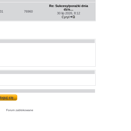
Wyświetl
najnowszy
Re: Sukcesy/porażki dnia
post
dzis…
31
76960
30 lip 2026, 8:12
Cyryl
Wyświetl
najnowszy
post
Forum zablokowane
Forum
zablokowane