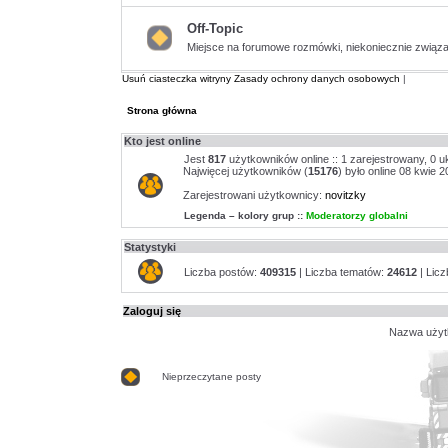
ma
nieprzeczytanych
Off-Topic
postów
Miejsce na forumowe rozmówki, niekoniecznie związa
Nie
ma
nieprzeczytanych
Usuń ciasteczka witryny
Zasady ochrony danych osobowych
|
postów
Strona główna
Kto jest online
Jest
817
użytkowników online :: 1 zarejestrowany, 0 u
Najwięcej użytkowników (
15176
) było online 08 kwie 2
Zarejestrowani użytkownicy:
novitzky
Legenda – kolory grup ::
Moderatorzy globalni
Statystyki
Liczba postów:
409315
| Liczba tematów:
24612
| Lic
Zaloguj się
Nazwa użyt
Nieprzeczytane posty
Nieprzeczytane
posty