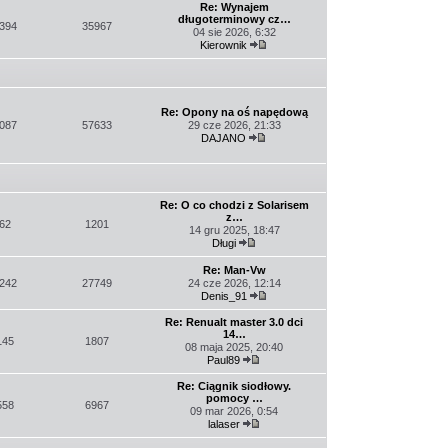
najnowszy
Re: Wynajem
post
długoterminowy cz…
394
35967
04 sie 2026, 6:32
Kierownik
Wyświetl
najnowszy
post
Re: Opony na oś napędową
087
57633
29 cze 2026, 21:33
DAJANO
Wyświetl
najnowszy
post
Re: O co chodzi z Solarisem
z…
62
1201
14 gru 2025, 18:47
Długi
Wyświetl
najnowszy
Re: Man-Vw
post
242
27749
24 cze 2026, 12:14
Denis_91
Wyświetl
najnowszy
Re: Renualt master 3.0 dci
post
14…
145
1807
08 maja 2025, 20:40
Paul89
Wyświetl
najnowszy
Re: Ciągnik siodłowy.
post
pomocy …
558
6967
09 mar 2026, 0:54
lalaser
Wyświetl
najnowszy