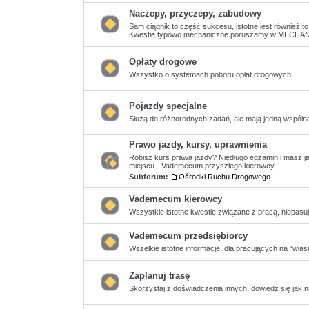
ma
nieprzeczytanych
Naczepy, przyczepy, zabudowy
postów
Sam ciągnik to część sukcesu, istotne jest również t
Kwestie typowo mechaniczne poruszamy w MECHAN
Nie
ma
nieprzeczytanych
postów
Opłaty drogowe
Wszystko o systemach poboru opłat drogowych.
Nie
ma
nieprzeczytanych
postów
Pojazdy specjalne
Służą do różnorodnych zadań, ale mają jedną wspólną
Nie
ma
nieprzeczytanych
Prawo jazdy, kursy, uprawnienia
postów
Robisz kurs prawa jazdy? Niedługo egzamin i masz j
miejscu - Vademecum przyszłego kierowcy.
Nie
Subforum:
Ośrodki Ruchu Drogowego
ma
nieprzeczytanych
postów
Vademecum kierowcy
Wszystkie istotne kwestie związane z pracą, niepasuj
Nie
ma
nieprzeczytanych
Vademecum przedsiębiorcy
postów
Wszelkie istotne informacje, dla pracujących na "wła
Nie
ma
nieprzeczytanych
Zaplanuj trasę
postów
Skorzystaj z doświadczenia innych, dowiedz się jak na
Nie
ma