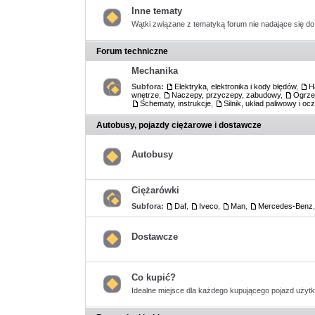
nieprzeczytanych
postów
Inne tematy
Wątki związane z tematyką forum nie nadające się do 
Nie
ma
nieprzeczytanych
Forum techniczne
postów
Mechanika
Subfora:
Elektryka, elektronika i kody błędów
,
H
wnętrze
,
Naczepy, przyczepy, zabudowy
,
Ogrzew
Nie
Schematy, instrukcje
,
Silnik, układ paliwowy i oc
ma
nieprzeczytanych
postów
Autobusy, pojazdy ciężarowe i dostawcze
Autobusy
Nie
ma
nieprzeczytanych
Ciężarówki
postów
Subfora:
Daf
,
Iveco
,
Man
,
Mercedes-Benz
Nie
ma
nieprzeczytanych
postów
Dostawcze
Nie
ma
nieprzeczytanych
postów
Co kupić?
Idealne miejsce dla każdego kupującego pojazd użyt
Nie
ma
nieprzeczytanych