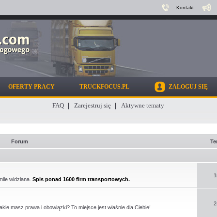
Kontakt
OFERTY PRACY
TRUCKFOCUS.PL
ZALOGUJ SIĘ
FAQ
Zarejestruj się
Aktywne tematy
Forum
Te
1
mile widziana.
Spis ponad 1600 firm transportowych.
2
kie masz prawa i obowiązki? To miejsce jest właśnie dla Ciebie!