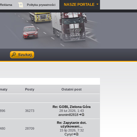
NASZE PORTALE
Reklama
Polityka
prywatności
maty
Posty
Ostatni post
Re: GOBI, Zielona Góra
896
36273
28 lut 2026, 1:43
anonim82818
Wyświetl
najnowszy
Re: Zapytanie dot.
post
użytkowani…
480
28709
15 lip 2026, 7:32
Cyryl