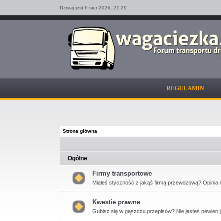
Dzisiaj jest 6 sier 2026,
21:29
REGULAMIN
Strona główna
Ogólne
Firmy transportowe
Miałeś styczność z jakąś firmą przewozową? Opinia 
Nie
ma
nieprzeczytanych
Kwestie prawne
postów
Gubisz się w gąszczu przepisów? Nie jesteś pewien ja
Nie