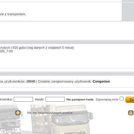
ne z transportem.
krytych i 816 gości (wg danych z ostatnich 5 minut)
026, 7:00
zba użytkowników:
28040
| Ostatnio zarejestrowany użytkownik:
Congorion
kownika:
Hasło:
Nie pamiętam hasła
Zapamiętaj mnie
Nie ma nieprzeczytanych postów
Nie
ma
nieprzeczytanych
postów