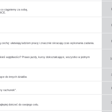
o co ciągniemy za sobą.
ICE.
 cechę: ułatwiają ludziom pracę i znacznie skracają czas wykonania zadania.
akieś wątpliwości? Prawo jazdy, kursy dokształcające, wszystko w jednym
1
ące do innych działów.
sny rachunek".
jlepiej dotrzeć do swojego celu.