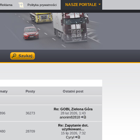
NASZE PORTALE
Reklama
Polityka
prywatności
maty
Posty
Ostatni post
Re: GOBI, Zielona Góra
896
36273
28 lut 2026, 1:43
anonim82818
Wyświetl
najnowszy
Re: Zapytanie dot.
post
użytkowani…
480
28709
15 lip 2026, 7:32
Cyryl