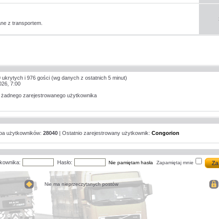
ne z transportem.
 ukrytych i 976 gości (wg danych z ostatnich 5 minut)
026, 7:00
a żadnego zarejestrowanego użytkownika
zba użytkowników:
28040
| Ostatnio zarejestrowany użytkownik:
Congorion
kownika:
Hasło:
Nie pamiętam hasła
Zapamiętaj mnie
Nie ma nieprzeczytanych postów
Nie
ma
nieprzeczytanych
postów