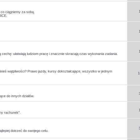
o co ciągniemy za sobą.
ICE.
 cechę: ułatwiają ludziom pracę i znacznie skracają czas wykonania zadania.
akieś wątpliwości? Prawo jazdy, kursy dokształcające, wszystko w jednym
1
ące do innych działów.
sny rachunek".
jlepiej dotrzeć do swojego celu.