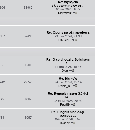
najnowszy
Re: Wynajem
post
długoterminowy cz…
394
35967
04 sie 2026, 6:32
Kierownik
Wyświetl
najnowszy
post
Re: Opony na oś napędową
087
57633
29 cze 2026, 21:33
DAJANO
Wyświetl
najnowszy
post
Re: O co chodzi z Solarisem
z…
62
1201
14 gru 2025, 18:47
Długi
Wyświetl
najnowszy
Re: Man-Vw
post
242
27749
24 cze 2026, 12:14
Denis_91
Wyświetl
najnowszy
Re: Renualt master 3.0 dci
post
14…
145
1807
08 maja 2025, 20:40
Paul89
Wyświetl
najnowszy
Re: Ciągnik siodłowy.
post
pomocy …
558
6967
09 mar 2026, 0:54
lalaser
Wyświetl
najnowszy