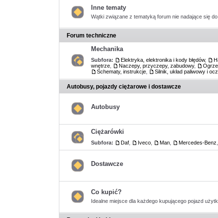
nieprzeczytanych
postów
Inne tematy
Wątki związane z tematyką forum nie nadające się do 
Nie
ma
nieprzeczytanych
Forum techniczne
postów
Mechanika
Subfora:
Elektryka, elektronika i kody błędów
,
H
wnętrze
,
Naczepy, przyczepy, zabudowy
,
Ogrzew
Nie
Schematy, instrukcje
,
Silnik, układ paliwowy i oc
ma
nieprzeczytanych
postów
Autobusy, pojazdy ciężarowe i dostawcze
Autobusy
Nie
ma
nieprzeczytanych
Ciężarówki
postów
Subfora:
Daf
,
Iveco
,
Man
,
Mercedes-Benz
Nie
ma
nieprzeczytanych
postów
Dostawcze
Nie
ma
nieprzeczytanych
postów
Co kupić?
Idealne miejsce dla każdego kupującego pojazd użyt
Nie
ma
nieprzeczytanych