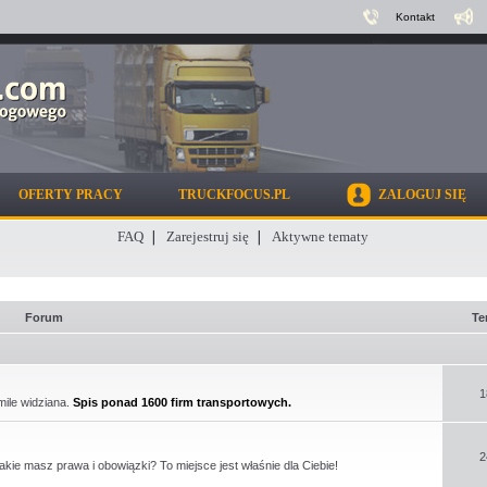
Kontakt
OFERTY PRACY
TRUCKFOCUS.PL
ZALOGUJ SIĘ
FAQ
Zarejestruj się
Aktywne tematy
Forum
Te
1
mile widziana.
Spis ponad 1600 firm transportowych.
2
kie masz prawa i obowiązki? To miejsce jest właśnie dla Ciebie!