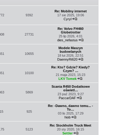
post
Re: Mobilny internet
772
9392
17 sie 2025, 19:06
Cyryl
Wyświetl
najnowszy
Re: Volvo FH460
post
Globetrotter
308
27731
25 lip 2026, 4:01
dies_nefastus
Wyświetl
najnowszy
Modele Maszyn
post
budowlanych
651
10655
18 lut 2026, 22:51
DaennyRt620
Wyświetl
najnowszy
Re: Kto? Gdzie? Kiedy?
post
Czym? …
451
10100
21 maja 2023, 15:23
LKV Tomek
Wyświetl
najnowszy
Scania R450 Dodatkowe
post
oświetl…
363
5869
23 paź 2023, 9:27
PaccarDAF
Wyświetl
najnowszy
Re: -Dawno, dawno temu... -
post
To…
15
925
03 lis 2025, 17:29
hiob
Wyświetl
najnowszy
Re: Stockholm Truck Meet
post
175
5123
20 sty 2020, 16:15
Settler