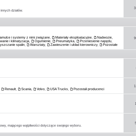
3
innych działów.
amulce i systemy z nimi związane
,
Materiały eksploatacyjne
,
Nadwozie,
9
anie i klimatyzacja
,
Ogumienie
,
Pneumatyka
,
Przeniesienie napędu
,
zyszczanie spalin
,
Warsztaty
,
Zawieszenie i układ kierowniczy
,
Pozostałe
1
,
Renault
,
Scania
,
Volvo
,
USA Trucks
,
Pozostali producenci
kowy, mającego wątpliwości dotyczące swojego wyboru.