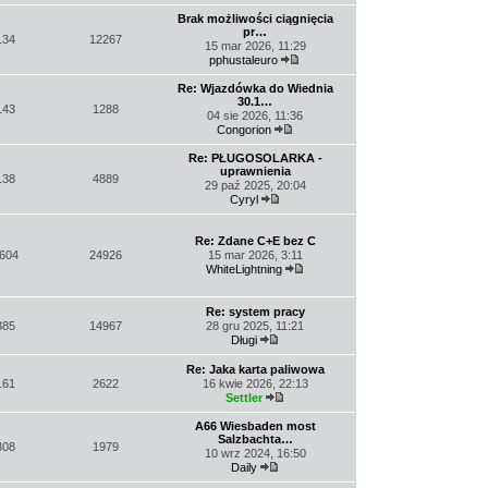
Wyświetl
najnowszy
Brak możliwości ciągnięcia
post
pr…
134
12267
15 mar 2026, 11:29
pphustaleuro
Wyświetl
najnowszy
Re: Wjazdówka do Wiednia
post
30.1…
143
1288
04 sie 2026, 11:36
Congorion
Wyświetl
najnowszy
Re: PŁUGOSOLARKA -
post
uprawnienia
138
4889
29 paź 2025, 20:04
Cyryl
Wyświetl
najnowszy
post
Re: Zdane C+E bez C
604
24926
15 mar 2026, 3:11
WhiteLightning
Wyświetl
najnowszy
post
Re: system pracy
385
14967
28 gru 2025, 11:21
Długi
Wyświetl
najnowszy
Re: Jaka karta paliwowa
post
161
2622
16 kwie 2026, 22:13
Settler
Wyświetl
najnowszy
A66 Wiesbaden most
post
Salzbachta…
308
1979
10 wrz 2024, 16:50
Daily
Wyświetl