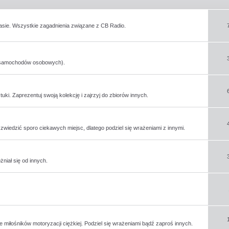
asie. Wszystkie zagadnienia związane z CB Radio.
e samochodów osobowych).
tuki. Zaprezentuj swoją kolekcję i zajrzyj do zbiorów innych.
iedzić sporo ciekawych miejsc, dlatego podziel się wrażeniami z innymi.
niał się od innych.
miłośników motoryzacji ciężkiej. Podziel się wrażeniami bądź zaproś innych.