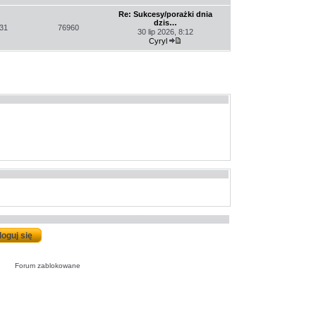
Wyświetl
najnowszy
Re: Sukcesy/porażki dnia
post
dzis…
31
76960
30 lip 2026, 8:12
Cyryl
Wyświetl
najnowszy
post
Forum zablokowane
Forum
zablokowane