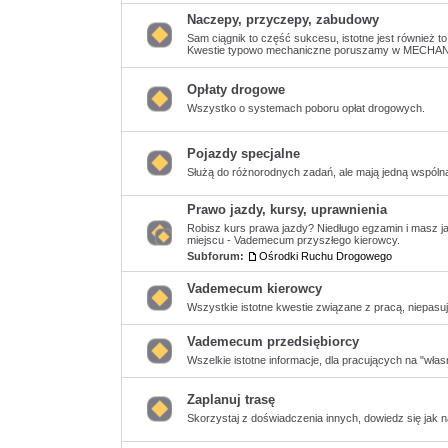
ma
nieprzeczytanych
Naczepy, przyczepy, zabudowy
postów
Sam ciągnik to część sukcesu, istotne jest również t
Kwestie typowo mechaniczne poruszamy w MECHAN
Nie
ma
nieprzeczytanych
postów
Opłaty drogowe
Wszystko o systemach poboru opłat drogowych.
Nie
ma
nieprzeczytanych
postów
Pojazdy specjalne
Służą do różnorodnych zadań, ale mają jedną wspólną
Nie
ma
nieprzeczytanych
Prawo jazdy, kursy, uprawnienia
postów
Robisz kurs prawa jazdy? Niedługo egzamin i masz j
miejscu - Vademecum przyszłego kierowcy.
Nie
Subforum:
Ośrodki Ruchu Drogowego
ma
nieprzeczytanych
postów
Vademecum kierowcy
Wszystkie istotne kwestie związane z pracą, niepasuj
Nie
ma
nieprzeczytanych
Vademecum przedsiębiorcy
postów
Wszelkie istotne informacje, dla pracujących na "wła
Nie
ma
nieprzeczytanych
Zaplanuj trasę
postów
Skorzystaj z doświadczenia innych, dowiedz się jak na
Nie
ma