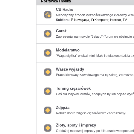
Rozrywka i hobby
postów
CB Radio
Nieodłączny środek łączności każdego kierowcy w tr
Subfora:
Nawigacja
,
Komputer, internet, TV
Nie
ma
nieprzeczytanych
postów
Garaż
Zaprezentuj nam swoje "żelazo" (forum nie obejmuj
Nie
ma
nieprzeczytanych
postów
Modelarstwo
"Waga ciężka" w skali mini. Małe i efektowne dzieła sz
Nie
ma
nieprzeczytanych
postów
Wasze wyjazdy
Praca kierowcy zawodowego ma tą zaletę, że można zw
Nie
ma
nieprzeczytanych
postów
Tuning ciężarówek
Coś dla indywidualistów, chcących by ich pojazd wyróż
Nie
ma
nieprzeczytanych
postów
Zdjęcia
Robisz dobre zdjęcia ciężarówek? Zapraszamy!
Nie
ma
nieprzeczytanych
Zloty, spoty i imprezy
postów
Od dużej masowej imprezy po kilkuosobowe spotkanie 
Nie