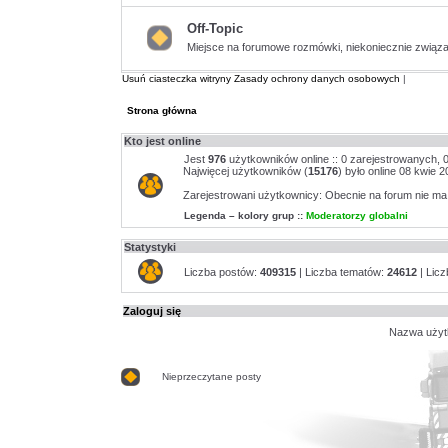
ma
nieprzeczytanych
Off-Topic
postów
Miejsce na forumowe rozmówki, niekoniecznie związa
Nie
ma
nieprzeczytanych
Usuń ciasteczka witryny
Zasady ochrony danych osobowych
|
postów
Strona główna
Kto jest online
Jest
976
użytkowników online :: 0 zarejestrowanych, 0
Najwięcej użytkowników (
15176
) było online 08 kwie 2
Zarejestrowani użytkownicy: Obecnie na forum nie m
Legenda – kolory grup ::
Moderatorzy globalni
Statystyki
Liczba postów:
409315
| Liczba tematów:
24612
| Lic
Zaloguj się
Nazwa użyt
Nieprzeczytane posty
Nieprzeczytane
posty