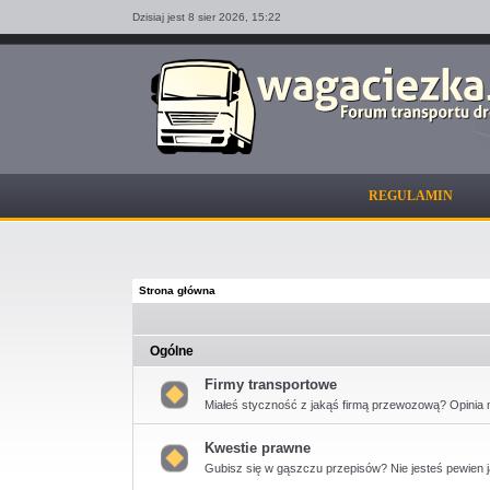
Dzisiaj jest 8 sier 2026,
15:22
REGULAMIN
Strona główna
Ogólne
Firmy transportowe
Miałeś styczność z jakąś firmą przewozową? Opinia 
Nie
ma
nieprzeczytanych
Kwestie prawne
postów
Gubisz się w gąszczu przepisów? Nie jesteś pewien ja
Nie