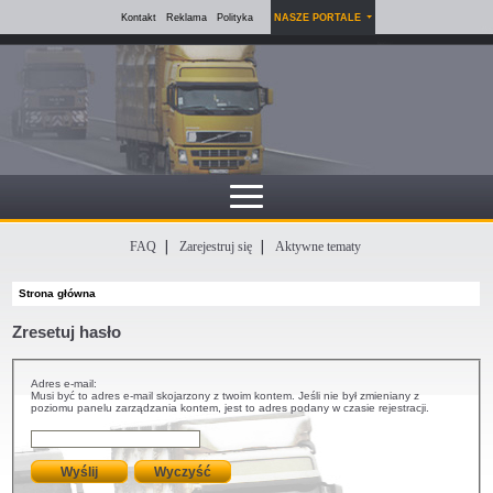
Kontakt
Reklama
Polityka
NASZE PORTALE
FAQ
Zarejestruj się
Aktywne tematy
Strona główna
Zresetuj hasło
Adres e-mail:
Musi być to adres e-mail skojarzony z twoim kontem. Jeśli nie był zmieniany z
poziomu panelu zarządzania kontem, jest to adres podany w czasie rejestracji.