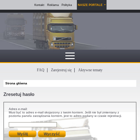
Kontakt
Reklama
Polityka
NASZE PORTALE
FAQ
Zarejestruj się
Aktywne tematy
Strona główna
Zresetuj hasło
Adres e-mail:
Musi być to adres e-mail skojarzony z twoim kontem. Jeśli nie był zmieniany z
poziomu panelu zarządzania kontem, jest to adres podany w czasie rejestracji.