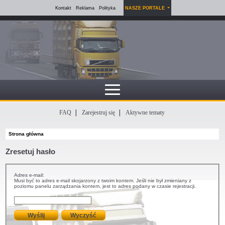
Kontakt
Reklama
Polityka
NASZE PORTALE
FAQ
Zarejestruj się
Aktywne tematy
Strona główna
Zresetuj hasło
Adres e-mail:
Musi być to adres e-mail skojarzony z twoim kontem. Jeśli nie był zmieniany z
poziomu panelu zarządzania kontem, jest to adres podany w czasie rejestracji.