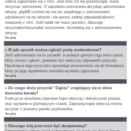
zaleca zapoznanie się z nimi. Jeśli ktoś ich nie przestrzegał, może
otrzymać ostrzeżenie. O udzieleniu ostrzeżenia decyduje administrator
witryny. phpBB Limited nie ma nic wspólnego z ostrzeżeniami
udzielanymi na tej witrynie i nie ponosi żadnej odpowiedzialności
związanej z nimi. Jeśli nadal nie masz jasności, dlaczego
otrzymałeś/otrzymałaś ostrzeżenie, skontaktuj się z administratorem
witryny.
Na górę
» W jaki sposób można zgłosić posty moderatorowi?
Jeśli administrator na to zezwolił, w prawym górnym rogu treści posta,
który chcesz zgłosić, powinien być widoczny odpowiedni przycisk.
Naciśnięcie tego przycisku spowoduje przeniesienie cię do formularza,
który po jego wypełnieniu umożliwi wysłanie zgłoszenia.
Na górę
» Do czego służy przycisk “Zapisz” znajdujący się w oknie
tworzenia tematu?
Funkcja ta umożliwia zapisanie kopii roboczej i dokończenie pisania
oraz wysłanie w późniejszym czasie. Zapisaną kopię roboczą można
wczytać z poziomu panelu użytkownika.
Na górę
» Dlaczego mój post musi być akceptowany?