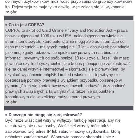
do innych użytkowników, możliwość przypisania do grup użytkowników
itp. Rejestracja zajmuje tylko chwilę, więc zaleca się jej wykonanie.
Na górę
» Co to jest COPPA?
COPPA, to skrót od Child Online Privacy and Protection Act – prawa
obowiązującego od 1998 roku w USA, nakładającego na właścicieli
stron internetowych, które potencjalnie mogą zbierać informacje od
osób małoletnich – mających mniej niż 13 lat – obowiązek posiadania
pisemnej zgody rodziców lub opiekunów prawnych na zbieranie
informacji prywatnych od osób poniżej 13 roku życia. Jeżeli nie masz
pewności czy to dotyczy ciebie jako kogoś próbującego zarejestrować
się na danej witrynie internetowej – skontaktuj się z prawnikiem, by
uzyskać wyjaśnienie. phpBB Limited i właściciele tej witryny nie
dostarczają pomocy prawnej z wyjątkiem przypadku opisanego w
pytaniu „Z kim się kontaktować w sprawach nadużyć lub zagadnień
prawnych związanych z tą witryną?”, a także nie są punktem
kontaktowym dla wszelkiego rodzaju porad prawnych.
Na górę
» Dlaczego nie mogę się zarejestrować?
Być może właściciel witryny wyłączył funkcję rejestracji, aby nie
rejestrowały się nowe osoby. Właściciel witryny mógł także
zablokować twój adres IP lub zabronił nazwy użytkownika, którą
próbujesz zarejestrować. W sprawie pomocy skontaktuj się z