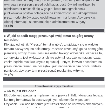
Administrator witryny mógł zadecydować, że posty na danym forum
wymagają przejrzenia przed publikacją. Jest również możliwe, że
administrator umieścił cię w grupie, która ma ograniczenia
publikowania postów polegające na konieczności ich akceptowania
przez moderatorów przed opublikowaniem na forum. Aby uzyskać
więcej informacji, skontaktuj się z administratorem witryny.
Na górę
» W jaki sposób mogę przesunąć swój temat na górę strony
tematów?
Klikając odnośnik “Przesuń temat w górę”, znajdujący się w widoku
tematu zazwyczaj na dole strony, możesz przesunąć go na samą górę
pierwszej strony forum. Jeśli nie widać takiego odnośnika, oznacza to,
że funkcja ta jest wyłączona lub nie upłynął jeszcze wymagany czas,
zanim będzie możliwe użycie tej funkcji. Innym, łatwym sposobem na
przesunięcie tematu na początek, jest napisanie w nim posta. Należy
pamiętać, aby przy tym przestrzegać regulaminu witryny.
Na górę
Formatowanie i typy tematów
» Co to jest BBCode?
BBCode jest specjalną implementacją języka HTML, która daje lepszą
kontrolę formatowania poszczególnych elementów w postach.
Używanie BBCode na forum jest uzależnione od ustawień określanych