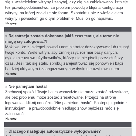
się z właścicielem witryny i zapytaj, czy cię nie zablokowano. Istnieje
też prawdopodobieństwo, że problem powoduje błędna konfiguracja
witryny, na której znajduje się forum. Skontaktuj się z właścicielem
witryny i powiadom go o tym problemie. Musi on go naprawić.
Na górę
» Rejestracja została dokonana jakiś czas temu, ale teraz nie
mogę się zalogować?!
Możliwe, że z jakiegoś powodu administrator dezaktywował lub usunął
twoje konto. Wiele witryn, aby zmniejszyć rozmiar bazy danych,
cyklicznie usuwa użytkowników, którzy nic nie pisali przez dłuższy
czas. Jeśli tak się stało, spróbuj zarejestrować się ponownie i bądź
bardziej aktywnym i zaangażowanym w dyskusje użytkownikiem.
Na górę
» Nie pamiętam hasła!
Zachowaj spokój! Twoje hasło wprawdzie nie może zostać odzyskane,
ale bez problemu może zostać zresetowane. Przejdź na stronę
logowania i kliknij odnośnik “Nie pamiętam hasła”. Postępuj zgodnie z
instrukcjami, a prawdopodobnie niedługo znów będziesz móc się
zalogować.
Na górę
» Dlaczego następuje automatyczne wylogowanie?