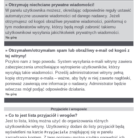
» Otrzymuję niechciane prywatne wiadomości!
W panelu użytkownika możesz, określając odpowiednie reguły ustawić
automatyczne usuwanie wiadomości od danego nadawcy. Jeżeli
otrzymujesz od kogoś obraźliwe prywatne wiadomości, poinformuj o
tym moderatorów witryny, którzy będą mogli zabronić takiemu
użytkownikowi wysyłania jakichkolwiek prywatnych wiadomości.
Na górę
» Otrzymałem/otrzymałam spam lub obraźliwy e-mail od kogoś z
tej witryny!
Przykro nam z tego powodu. System wysyłania e-maili witryny zawiera
zabezpieczenia umożliwiające wytropienie użytkowników, którzy
wysyłają takie wiadomości. Prześlij administratorowi witryny pełną
kopię otrzymanego e-maila – ważne, aby były w niej zawarte nagłówki,
ponieważ zawierają one informacje o nadawcy. Administrator będzie
wówczas mógł podjąć odpowiednie działania.
Na górę
Przyjaciele i wrogowie
» Co to jest lista przyjaciół i wrogów?
Jest to lista, którą można użyć do organizowania różnych
użytkowników witryny. Użytkownicy dodani do listy przyjaciół będą
wyświetleni na karcie
znajdującej się w panelu
Przyjaciele
zarządzania kontem. Z tego poziomu można szybko sprawdzić ich