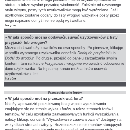
status, a także wysłać prywatną wiadomość. Zależnie od używanego
stylu witryny, posty tych użytkowników mogą być wyróżniane. Jeśli
użytkownik zostanie dodany do listy wrogów, wszystkie posty przez
niego napisane domyślnie nie będą wyświetlane.
Na górę
» W jaki sposób można dodawać/usuwać użytkowników z listy
przyjaciół lub wrogów?
Można dodawać użytkowników na dwa sposoby. Po pierwsze, klikając
w profilu wybranego użytkownika odnośnik
Dodaj do przyjaciół
lub
Dodaj do wrogów
. Po drugie, przejść do panelu zarządzania swoim
kontem i tam na karcie
Przyjaciele i wrogowie
wprowadzić odpowiednie
dane użytkownika. Na tej samej karcie można także usuwać
użytkowników z list.
Na górę
Przeszukiwanie forów
» W jaki sposób można przeszukiwać fora?
Należy wprowadzić poszukiwaną frazę w pole wyszukiwania
znajdujące się na stronie wykazu forów, a także stronach forów i
tematów. W celu uzyskania zaawansowanych funkcji wyszukiwania
należy kliknąć odnośnik “Wyszukiwanie zaawansowane” dostępny na
wszystkich stronach witryny. Rozmieszczenie elementów sterujących
mechanizmem wyszukiwania może zależeć od używanego stylu.