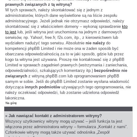
prawnych związanych z tą witryną?
W tych sprawach, należy skontaktować się z jednym z
administratorów, których dane wyświetlone są na liście zespołu
administracyjnego. Jeżeli jednak nie otrzymasz odpowiedzi, należy
skontaktować się z właścicielem domeny – wykonaj sprawdzenie
kto
to jest
lub, jeśli witryna jest uruchomiona na jednym z darmowych
serwisów, np. Yahoo!, free.fr, f2s.com, itp., z kierownictwem lub
wydziałem nadużyć tego serwisu. Absolutnie
nie należy
do
kompetencji phpBB Limited i nie może ona w żaden sposób być
obarczana odpowiedzialnością za to w jaki sposób, gdzie lub przez
kogo ta witryna jest używana. Proszę nie kontaktować się z phpBB
Limited w sprawach zagadnień prawnych (wstrzymania i zaniechania,
odpowiedzialności, szkalujących komentarzy itp.)
bezpośrednio nie
związanych
z witryną phpBB.com lub oprogramowaniem phpBB
samym w sobie. Jeśli do phpBB Limited zostanie wysłana wiadomość
dotycząca
innych podmiotów
używających tego oprogramowania, nie
należy oczekiwać odpowiedzi, lub zostanie udzielona odpowiedź
lakoniczna.
Na górę
» Jak nawiązać kontakt z administratorem witryny?
Wszyscy użytkownicy witryny mogą używać – jeśli funkcja ta jest
włączona przez administratora witryny – formularza „Kontakt z nami”.
Członkowie witryny mogą także używać odnośnika „Zespół