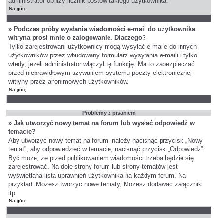
administrator obniży licznik postów takiego użytkownika.
Na górę
» Podczas próby wysłania wiadomości e-mail do użytkownika
witryna prosi mnie o zalogowanie. Dlaczego?
Tylko zarejestrowani użytkownicy mogą wysyłać e-maile do innych
użytkowników przez wbudowany formularz wysyłania e-maili i tylko
wtedy, jeżeli administrator włączył tę funkcję. Ma to zabezpieczać
przed nieprawidłowym używaniem systemu poczty elektronicznej
witryny przez anonimowych użytkowników.
Na górę
Problemy z pisaniem
» Jak utworzyć nowy temat na forum lub wysłać odpowiedź w
temacie?
Aby utworzyć nowy temat na forum, należy nacisnąć przycisk „Nowy
temat”, aby odpowiedzieć w temacie, nacisnąć przycisk „Odpowiedz”.
Być może, że przed publikowaniem wiadomości trzeba będzie się
zarejestrować. Na dole strony forum lub strony tematów jest
wyświetlana lista uprawnień użytkownika na każdym forum. Na
przykład: Możesz tworzyć nowe tematy, Możesz dodawać załączniki
itp.
Na górę