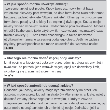
» W jaki sposób można utworzyć ankietę?
Tworzenie ankiet jest proste. Kiedy tworzysz nowy temat bądź
zmieniasz pierwszy post w wątku, na dole formularza tworzenia tematu
będziesz widzieć etykietę “Utwórz ankietę”. Kliknij ją i w otworzonym
formularzu podaj tytuł ankiety i co najmniej dwie opcje. Każdą opcję
należy wpisać w nowym wierszu widocznego pola tekstowego. Możesz
określić liczbę opcji, jakie użytkownik może wybrać, wyznaczyć czas
trwania ankiety (0 – bez limitu czasowego), a także umożliwić
użytkownikom zmianę wcześniej oddanego głosu. Jeśli nie widzisz
etykiety, prawdopodobnie nie masz uprawnień do tworzenia ankiet.
Na górę
» Dlaczego nie można dodać więcej opcji ankiety?
Limit opcji w ankiecie jest ustalany przez administratora witryny. Jeśli
uważasz, że potrzebujesz wstawić więcej opcji niż dozwolony limit,
skontaktuj się z administratorem witryny.
Na górę
» W jaki sposób zmienić lub usunąć ankietę?
Podobnie, jak posty, ankiety mogą być zmieniane tylko przez ich
autorów, moderatorów lub administratorów. Aby zmienić ankietę, należy
dokonać zmiany pierwszego posta w wątku, z którym zawsze
związana jest ankieta. Jeśli nikt jeszcze nie oddał głosu w ankiecie, jej
autor może usunąć ankietę lub zmienić jej opcje. Jednakże, jeśli w