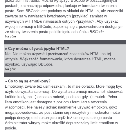
przez administratora. Można wyłączyć BBCode w poszczególnych
postach, zaznaczając odpowiednią funkcję w formularzu tworzenia
posta. Sam BBCode jest podobny w składni do HTML-a, ale znaczniki
zawarte są w nawiasach kwadratowych [przykład] zamiast w
używanych w HTML-u nawiasach ostrych <przykład>. Aby uzyskać
więcej informacji o BBCode, zapoznaj się z przewodnikiem dostępnym
ze strony tworzenia posta po kliknięciu odnośnika
BBCode
.
Na górę
» Czy można używać języka HTML?
Nie. Nie można używać i przetwarzać znaczników HTML na tej
witrynie. Większość formatowania, które dostarcza HTML, można
uzyskać, używając BBCode.
Na górę
» Co to są są emotikony?
Emotikony, zwane też uśmieszkami, to małe obrazki, które mogą być
użyte do wyrażania emocji. Do wyrażania emocji można też stosować
krótkie kody, np. :) oznacza radość, podczas gdy :( smutek. Pełna
lista emotikon jest dostępna z poziomu formularza tworzenia
wiadomości. Nie należy jednak nadmiernie używać emotikon, gdyż
mogą spowodować, że post stanie się nieczytelny i moderator może
podjąć decyzję o ich usunięciu bądź też usunięciu całego posta.
Administrator witryny może określić dopuszczalny limit emotikon w
poście.