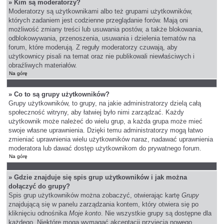
» Kim są moderatorzy?
Moderatorzy są użytkownikami albo też grupami użytkowników,
których zadaniem jest codzienne przeglądanie forów. Mają oni
możliwość zmiany treści lub usuwania postów, a także blokowania,
odblokowywania, przenoszenia, usuwania i dzielenia tematów na
forum, które moderują. Z reguły moderatorzy czuwają, aby
użytkownicy pisali na temat oraz nie publikowali niewłaściwych i
obraźliwych materiałów.
Na górę
» Co to są grupy użytkowników?
Grupy użytkowników, to grupy, na jakie administratorzy dzielą całą
społeczność witryny, aby łatwiej było nimi zarządzać. Każdy
użytkownik może należeć do wielu grup, a każda grupa może mieć
swoje własne uprawnienia. Dzięki temu administratorzy mogą łatwo
zmieniać uprawnienia wielu użytkowników naraz, nadawać uprawnienia
moderatora lub dawać dostęp użytkownikom do prywatnego forum.
Na górę
» Gdzie znajduje się spis grup użytkowników i jak można
dołączyć do grupy?
Spis grup użytkowników można zobaczyć, otwierając kartę
Grupy
znajdującą się w panelu zarządzania kontem, który otwiera się po
kliknięciu odnośnika
Moje konto
. Nie wszystkie grupy są dostępne dla
każdego. Niektóre mogą wymagać akceptacji przyjęcia nowego