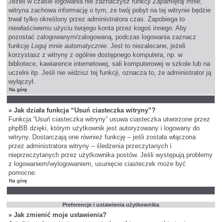
Jeżeli w czasie logowania nie zaznaczysz funkcji
Zapamiętaj mnie
,
witryna zachowa informację o tym, że twój pobyt na tej witrynie będzie
trwał tylko określony przez administratora czas. Zapobiega to
niewłaściwemu użyciu twojego konta przez kogoś innego. Aby
pozostać zalogowanym/zalogowaną, podczas logowania zaznacz
funkcję
Loguj mnie automatycznie
. Jest to niezalecane, jeżeli
korzystasz z witryny z ogólnie dostępnego komputera, np. w
bibliotece, kawiarence internetowej, sali komputerowej w szkole lub na
uczelni itp. Jeśli nie widzisz tej funkcji, oznacza to, że administrator ją
wyłączył.
Na górę
» Jak działa funkcja “Usuń ciasteczka witryny”?
Funkcja “Usuń ciasteczka witryny” usuwa ciasteczka utworzone przez
phpBB dzięki, którym użytkownik jest autoryzowany i logowany do
witryny. Dostarczają one również funkcję – jeśli została włączona
przez administratora witryny – śledzenia przeczytanych i
nieprzeczytanych przez użytkownika postów. Jeśli występują problemy
z logowaniem/wylogowaniem, usunięcie ciasteczek może być
pomocne.
Na górę
Preferencje i ustawienia użytkownika
» Jak zmienić moje ustawienia?