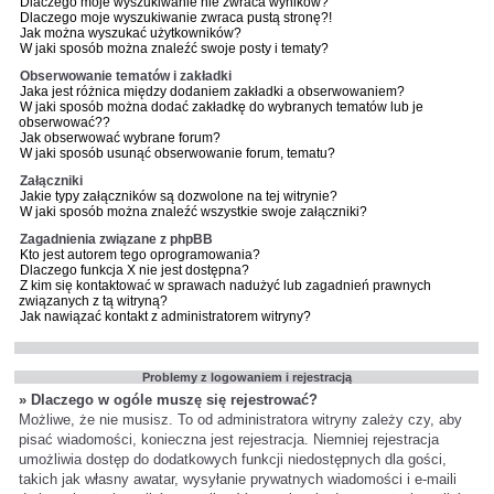
Dlaczego moje wyszukiwanie nie zwraca wyników?
Dlaczego moje wyszukiwanie zwraca pustą stronę?!
Jak można wyszukać użytkowników?
W jaki sposób można znaleźć swoje posty i tematy?
Obserwowanie tematów i zakładki
Jaka jest różnica między dodaniem zakładki a obserwowaniem?
W jaki sposób można dodać zakładkę do wybranych tematów lub je
obserwować??
Jak obserwować wybrane forum?
W jaki sposób usunąć obserwowanie forum, tematu?
Załączniki
Jakie typy załączników są dozwolone na tej witrynie?
W jaki sposób można znaleźć wszystkie swoje załączniki?
Zagadnienia związane z phpBB
Kto jest autorem tego oprogramowania?
Dlaczego funkcja X nie jest dostępna?
Z kim się kontaktować w sprawach nadużyć lub zagadnień prawnych
związanych z tą witryną?
Jak nawiązać kontakt z administratorem witryny?
Problemy z logowaniem i rejestracją
» Dlaczego w ogóle muszę się rejestrować?
Możliwe, że nie musisz. To od administratora witryny zależy czy, aby
pisać wiadomości, konieczna jest rejestracja. Niemniej rejestracja
umożliwia dostęp do dodatkowych funkcji niedostępnych dla gości,
takich jak własny awatar, wysyłanie prywatnych wiadomości i e-maili