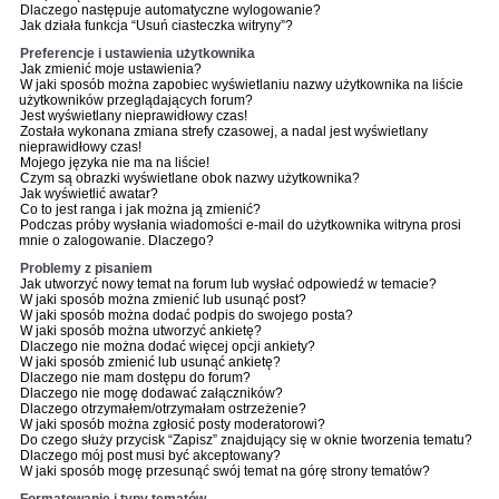
Dlaczego następuje automatyczne wylogowanie?
Jak działa funkcja “Usuń ciasteczka witryny”?
Preferencje i ustawienia użytkownika
Jak zmienić moje ustawienia?
W jaki sposób można zapobiec wyświetlaniu nazwy użytkownika na liście
użytkowników przeglądających forum?
Jest wyświetlany nieprawidłowy czas!
Została wykonana zmiana strefy czasowej, a nadal jest wyświetlany
nieprawidłowy czas!
Mojego języka nie ma na liście!
Czym są obrazki wyświetlane obok nazwy użytkownika?
Jak wyświetlić awatar?
Co to jest ranga i jak można ją zmienić?
Podczas próby wysłania wiadomości e-mail do użytkownika witryna prosi
mnie o zalogowanie. Dlaczego?
Problemy z pisaniem
Jak utworzyć nowy temat na forum lub wysłać odpowiedź w temacie?
W jaki sposób można zmienić lub usunąć post?
W jaki sposób można dodać podpis do swojego posta?
W jaki sposób można utworzyć ankietę?
Dlaczego nie można dodać więcej opcji ankiety?
W jaki sposób zmienić lub usunąć ankietę?
Dlaczego nie mam dostępu do forum?
Dlaczego nie mogę dodawać załączników?
Dlaczego otrzymałem/otrzymałam ostrzeżenie?
W jaki sposób można zgłosić posty moderatorowi?
Do czego służy przycisk “Zapisz” znajdujący się w oknie tworzenia tematu?
Dlaczego mój post musi być akceptowany?
W jaki sposób mogę przesunąć swój temat na górę strony tematów?