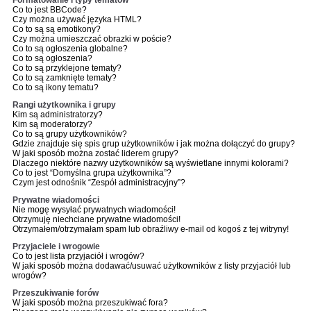
Formatowanie i typy tematów
Co to jest BBCode?
Czy można używać języka HTML?
Co to są są emotikony?
Czy można umieszczać obrazki w poście?
Co to są ogłoszenia globalne?
Co to są ogłoszenia?
Co to są przyklejone tematy?
Co to są zamknięte tematy?
Co to są ikony tematu?
Rangi użytkownika i grupy
Kim są administratorzy?
Kim są moderatorzy?
Co to są grupy użytkowników?
Gdzie znajduje się spis grup użytkowników i jak można dołączyć do grupy?
W jaki sposób można zostać liderem grupy?
Dlaczego niektóre nazwy użytkowników są wyświetlane innymi kolorami?
Co to jest “Domyślna grupa użytkownika”?
Czym jest odnośnik “Zespół administracyjny”?
Prywatne wiadomości
Nie mogę wysyłać prywatnych wiadomości!
Otrzymuję niechciane prywatne wiadomości!
Otrzymałem/otrzymałam spam lub obraźliwy e-mail od kogoś z tej witryny!
Przyjaciele i wrogowie
Co to jest lista przyjaciół i wrogów?
W jaki sposób można dodawać/usuwać użytkowników z listy przyjaciół lub
wrogów?
Przeszukiwanie forów
W jaki sposób można przeszukiwać fora?