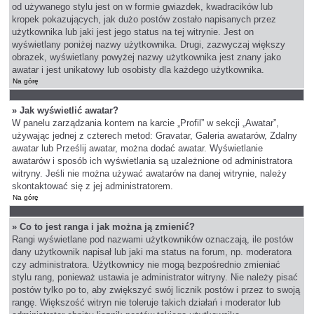
od używanego stylu jest on w formie gwiazdek, kwadracików lub
kropek pokazujących, jak dużo postów zostało napisanych przez
użytkownika lub jaki jest jego status na tej witrynie. Jest on
wyświetlany poniżej nazwy użytkownika. Drugi, zazwyczaj większy
obrazek, wyświetlany powyżej nazwy użytkownika jest znany jako
awatar i jest unikatowy lub osobisty dla każdego użytkownika.
Na górę
» Jak wyświetlić awatar?
W panelu zarządzania kontem na karcie „Profil” w sekcji „Awatar”,
używając jednej z czterech metod: Gravatar, Galeria awatarów, Zdalny
awatar lub Prześlij awatar, można dodać awatar. Wyświetlanie
awatarów i sposób ich wyświetlania są uzależnione od administratora
witryny. Jeśli nie można używać awatarów na danej witrynie, należy
skontaktować się z jej administratorem.
Na górę
» Co to jest ranga i jak można ją zmienić?
Rangi wyświetlane pod nazwami użytkowników oznaczają, ile postów
dany użytkownik napisał lub jaki ma status na forum, np. moderatora
czy administratora. Użytkownicy nie mogą bezpośrednio zmieniać
stylu rang, ponieważ ustawia je administrator witryny. Nie należy pisać
postów tylko po to, aby zwiększyć swój licznik postów i przez to swoją
rangę. Większość witryn nie toleruje takich działań i moderator lub