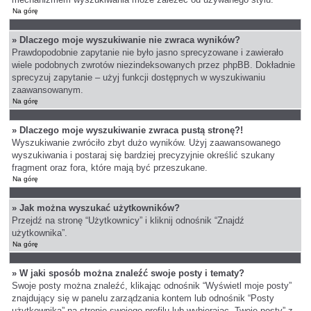
Na górę
» Dlaczego moje wyszukiwanie nie zwraca wyników?
Prawdopodobnie zapytanie nie było jasno sprecyzowane i zawierało
wiele podobnych zwrotów niezindeksowanych przez phpBB. Dokładnie
sprecyzuj zapytanie – użyj funkcji dostępnych w wyszukiwaniu
zaawansowanym.
Na górę
» Dlaczego moje wyszukiwanie zwraca pustą stronę?!
Wyszukiwanie zwróciło zbyt dużo wyników. Użyj zaawansowanego
wyszukiwania i postaraj się bardziej precyzyjnie określić szukany
fragment oraz fora, które mają być przeszukane.
Na górę
» Jak można wyszukać użytkowników?
Przejdź na stronę “Użytkownicy” i kliknij odnośnik “Znajdź
użytkownika”.
Na górę
» W jaki sposób można znaleźć swoje posty i tematy?
Swoje posty można znaleźć, klikając odnośnik “Wyświetl moje posty”
znajdujący się w panelu zarządzania kontem lub odnośnik “Posty
użytkownika” na stronie swojego profilu lub wybierając „Twoje posty” z