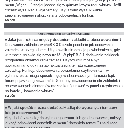
menu „Więcej…” znajdującego się w górnym lewym rogu witryny. Jeśli
chcesz wyszukać swoje tematy, użyj strony wyszukiwania
zaawansowanego i skorzystaj z odpowiednich funkcji.
Na górę
Obserwowanie tematów i zakładki
» Jaka jest różnica między dodaniem zakładki a obserwowaniem?
Dodawanie zakładek w phpBB 3.0 działa podobnie jak dodawanie
zakładek w przeglądarce. Użytkownik nie dostaje powiadomienia, gdy
w temacie pojawia się nowa treść. W phpBB 3.1 dodawanie zakładek
przypomina obserwowanie tematu. Użytkownik może być
powiadamiany, gdy nastąpi aktualizacja tematu oznaczonego
zakładką. Funkcja obserwowania powiadamia użytkownika – w
wybrany przez niego sposób – gdy w obserwowanym temacie bądź
forum pojawiła się nowa treść. Sposoby powiadamiania dla zakładek i
obserwowanych elementów można konfigurować w panelu użytkownika
na karcie „Ustawienia witryny”.
Na górę
» W jaki sposób można dodać zakładkę do wybranych tematów
lub je obserwować??
Aby dodać zakładkę do wybranego tematu lub go obserwować, należy
kliknąć odpowiedni odnośnik w menu “Narzędzia tematu” znajdujące