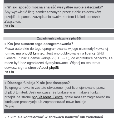
» W jaki sposób można znaleźć wszystkie swoje załączniki?
Aby wyświetlić listę zamieszczonych przez ciebie załączników,
przejdź do panelu zarządzania swoim kontem i kliknij odnośnik
Załączniki
.
Na górę
Zagadnienia związane z phpBB
» Kto jest autorem tego oprogramowania?
Prawa autorskie do tego oprogramowania w jego niezmodyfikowanej
formie, ma
phpBB Limited
. Jest ono publikowane na licencji GNU
General Public License wersja 2 (GPL-2.0), co w praktyce oznacza, że
może być bez ograniczeń dystrybuowane. Więcej na ten temat
dowiesz się na stronie
About phpBB
.
Na górę
» Dlaczego funkcja X nie jest dostępna?
To oprogramowanie zostało stworzone i jest licencjonowane przez
phpBB Limited. Jeśli uważasz, że brakuje w nim jakiejś funkcji,
przejdź na stronę
phpBB Ideas Centre
, gdzie możesz zagłosować na
istniejące propozycje lub zaproponować nowe funkcje.
Na górę
» Z kim się kontaktować w sprawach nadużyć lub zagadnień