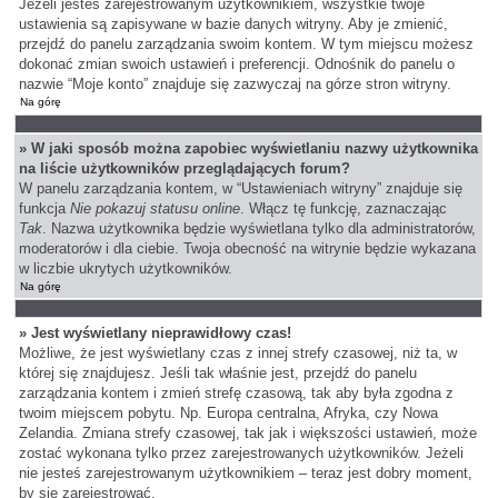
Jeżeli jesteś zarejestrowanym użytkownikiem, wszystkie twoje
ustawienia są zapisywane w bazie danych witryny. Aby je zmienić,
przejdź do panelu zarządzania swoim kontem. W tym miejscu możesz
dokonać zmian swoich ustawień i preferencji. Odnośnik do panelu o
nazwie “Moje konto” znajduje się zazwyczaj na górze stron witryny.
Na górę
» W jaki sposób można zapobiec wyświetlaniu nazwy użytkownika
na liście użytkowników przeglądających forum?
W panelu zarządzania kontem, w “Ustawieniach witryny” znajduje się
funkcja
Nie pokazuj statusu online
. Włącz tę funkcję, zaznaczając
Tak
. Nazwa użytkownika będzie wyświetlana tylko dla administratorów,
moderatorów i dla ciebie. Twoja obecność na witrynie będzie wykazana
w liczbie ukrytych użytkowników.
Na górę
» Jest wyświetlany nieprawidłowy czas!
Możliwe, że jest wyświetlany czas z innej strefy czasowej, niż ta, w
której się znajdujesz. Jeśli tak właśnie jest, przejdź do panelu
zarządzania kontem i zmień strefę czasową, tak aby była zgodna z
twoim miejscem pobytu. Np. Europa centralna, Afryka, czy Nowa
Zelandia. Zmiana strefy czasowej, tak jak i większości ustawień, może
zostać wykonana tylko przez zarejestrowanych użytkowników. Jeżeli
nie jesteś zarejestrowanym użytkownikiem – teraz jest dobry moment,
by się zarejestrować.