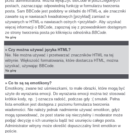
przez administratora. Można wyłączyć BBCode w poszczególnych
postach, zaznaczając odpowiednią funkcję w formularzu tworzenia
posta. Sam BBCode jest podobny w składni do HTML-a, ale znaczniki
zawarte są w nawiasach kwadratowych [przykład] zamiast w
używanych w HTML-u nawiasach ostrych <przykład>. Aby uzyskać
więcej informacji o BBCode, zapoznaj się z przewodnikiem dostępnym
ze strony tworzenia posta po kliknięciu odnośnika
BBCode
.
Na górę
» Czy można używać języka HTML?
Nie. Nie można używać i przetwarzać znaczników HTML na tej
witrynie. Większość formatowania, które dostarcza HTML, można
uzyskać, używając BBCode.
Na górę
» Co to są są emotikony?
Emotikony, zwane też uśmieszkami, to małe obrazki, które mogą być
użyte do wyrażania emocji. Do wyrażania emocji można też stosować
krótkie kody, np. :) oznacza radość, podczas gdy :( smutek. Pełna
lista emotikon jest dostępna z poziomu formularza tworzenia
wiadomości. Nie należy jednak nadmiernie używać emotikon, gdyż
mogą spowodować, że post stanie się nieczytelny i moderator może
podjąć decyzję o ich usunięciu bądź też usunięciu całego posta.
Administrator witryny może określić dopuszczalny limit emotikon w
poście.