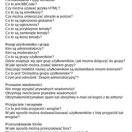
Formatowanie i typy tematów
Co to jest BBCode?
Czy można używać języka HTML?
Co to są są emotikony?
Czy można umieszczać obrazki w poście?
Co to są ogłoszenia globalne?
Co to są ogłoszenia?
Co to są przyklejone tematy?
Co to są zamknięte tematy?
Co to są ikony tematu?
Rangi użytkownika i grupy
Kim są administratorzy?
Kim są moderatorzy?
Co to są grupy użytkowników?
Gdzie znajduje się spis grup użytkowników i jak można dołączyć do grupy?
W jaki sposób można zostać liderem grupy?
Dlaczego niektóre nazwy użytkowników są wyświetlane innymi kolorami?
Co to jest “Domyślna grupa użytkownika”?
Czym jest odnośnik “Zespół administracyjny”?
Prywatne wiadomości
Nie mogę wysyłać prywatnych wiadomości!
Otrzymuję niechciane prywatne wiadomości!
Otrzymałem/otrzymałam spam lub obraźliwy e-mail od kogoś z tej witryny!
Przyjaciele i wrogowie
Co to jest lista przyjaciół i wrogów?
W jaki sposób można dodawać/usuwać użytkowników z listy przyjaciół lub
wrogów?
Przeszukiwanie forów
W jaki sposób można przeszukiwać fora?