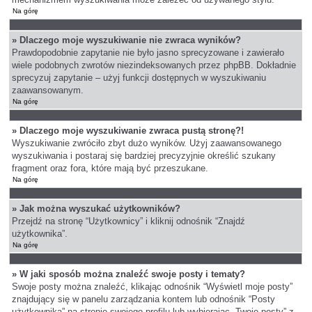
Na górę
» Dlaczego moje wyszukiwanie nie zwraca wyników?
Prawdopodobnie zapytanie nie było jasno sprecyzowane i zawierało
wiele podobnych zwrotów niezindeksowanych przez phpBB. Dokładnie
sprecyzuj zapytanie – użyj funkcji dostępnych w wyszukiwaniu
zaawansowanym.
Na górę
» Dlaczego moje wyszukiwanie zwraca pustą stronę?!
Wyszukiwanie zwróciło zbyt dużo wyników. Użyj zaawansowanego
wyszukiwania i postaraj się bardziej precyzyjnie określić szukany
fragment oraz fora, które mają być przeszukane.
Na górę
» Jak można wyszukać użytkowników?
Przejdź na stronę “Użytkownicy” i kliknij odnośnik “Znajdź
użytkownika”.
Na górę
» W jaki sposób można znaleźć swoje posty i tematy?
Swoje posty można znaleźć, klikając odnośnik “Wyświetl moje posty”
znajdujący się w panelu zarządzania kontem lub odnośnik “Posty
użytkownika” na stronie swojego profilu lub wybierając „Twoje posty” z