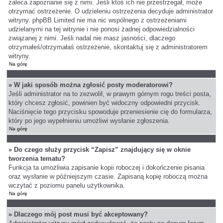
zaleca zapoznanie się z nimi. Jeśli ktoś ich nie przestrzegał, może
otrzymać ostrzeżenie. O udzieleniu ostrzeżenia decyduje administrator
witryny. phpBB Limited nie ma nic wspólnego z ostrzeżeniami
udzielanymi na tej witrynie i nie ponosi żadnej odpowiedzialności
związanej z nimi. Jeśli nadal nie masz jasności, dlaczego
otrzymałeś/otrzymałaś ostrzeżenie, skontaktuj się z administratorem
witryny.
Na górę
» W jaki sposób można zgłosić posty moderatorowi?
Jeśli administrator na to zezwolił, w prawym górnym rogu treści posta,
który chcesz zgłosić, powinien być widoczny odpowiedni przycisk.
Naciśnięcie tego przycisku spowoduje przeniesienie cię do formularza,
który po jego wypełnieniu umożliwi wysłanie zgłoszenia.
Na górę
» Do czego służy przycisk “Zapisz” znajdujący się w oknie
tworzenia tematu?
Funkcja ta umożliwia zapisanie kopii roboczej i dokończenie pisania
oraz wysłanie w późniejszym czasie. Zapisaną kopię roboczą można
wczytać z poziomu panelu użytkownika.
Na górę
» Dlaczego mój post musi być akceptowany?