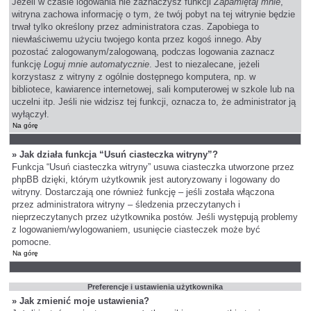
Jeżeli w czasie logowania nie zaznaczysz funkcji
Zapamiętaj mnie
,
witryna zachowa informację o tym, że twój pobyt na tej witrynie będzie
trwał tylko określony przez administratora czas. Zapobiega to
niewłaściwemu użyciu twojego konta przez kogoś innego. Aby
pozostać zalogowanym/zalogowaną, podczas logowania zaznacz
funkcję
Loguj mnie automatycznie
. Jest to niezalecane, jeżeli
korzystasz z witryny z ogólnie dostępnego komputera, np. w
bibliotece, kawiarence internetowej, sali komputerowej w szkole lub na
uczelni itp. Jeśli nie widzisz tej funkcji, oznacza to, że administrator ją
wyłączył.
Na górę
» Jak działa funkcja “Usuń ciasteczka witryny”?
Funkcja “Usuń ciasteczka witryny” usuwa ciasteczka utworzone przez
phpBB dzięki, którym użytkownik jest autoryzowany i logowany do
witryny. Dostarczają one również funkcję – jeśli została włączona
przez administratora witryny – śledzenia przeczytanych i
nieprzeczytanych przez użytkownika postów. Jeśli występują problemy
z logowaniem/wylogowaniem, usunięcie ciasteczek może być
pomocne.
Na górę
Preferencje i ustawienia użytkownika
» Jak zmienić moje ustawienia?