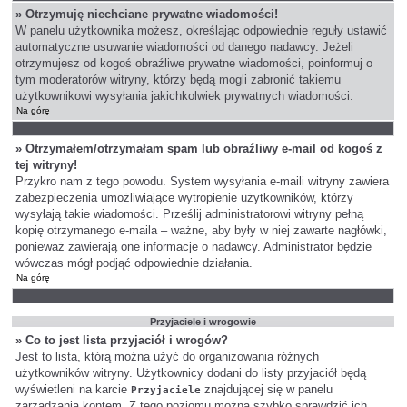
» Otrzymuję niechciane prywatne wiadomości!
W panelu użytkownika możesz, określając odpowiednie reguły ustawić
automatyczne usuwanie wiadomości od danego nadawcy. Jeżeli
otrzymujesz od kogoś obraźliwe prywatne wiadomości, poinformuj o
tym moderatorów witryny, którzy będą mogli zabronić takiemu
użytkownikowi wysyłania jakichkolwiek prywatnych wiadomości.
Na górę
» Otrzymałem/otrzymałam spam lub obraźliwy e-mail od kogoś z
tej witryny!
Przykro nam z tego powodu. System wysyłania e-maili witryny zawiera
zabezpieczenia umożliwiające wytropienie użytkowników, którzy
wysyłają takie wiadomości. Prześlij administratorowi witryny pełną
kopię otrzymanego e-maila – ważne, aby były w niej zawarte nagłówki,
ponieważ zawierają one informacje o nadawcy. Administrator będzie
wówczas mógł podjąć odpowiednie działania.
Na górę
Przyjaciele i wrogowie
» Co to jest lista przyjaciół i wrogów?
Jest to lista, którą można użyć do organizowania różnych
użytkowników witryny. Użytkownicy dodani do listy przyjaciół będą
wyświetleni na karcie
znajdującej się w panelu
Przyjaciele
zarządzania kontem. Z tego poziomu można szybko sprawdzić ich