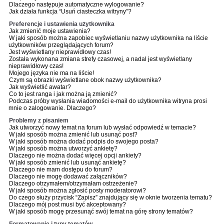
Dlaczego następuje automatyczne wylogowanie?
Jak działa funkcja “Usuń ciasteczka witryny”?
Preferencje i ustawienia użytkownika
Jak zmienić moje ustawienia?
W jaki sposób można zapobiec wyświetlaniu nazwy użytkownika na liście
użytkowników przeglądających forum?
Jest wyświetlany nieprawidłowy czas!
Została wykonana zmiana strefy czasowej, a nadal jest wyświetlany
nieprawidłowy czas!
Mojego języka nie ma na liście!
Czym są obrazki wyświetlane obok nazwy użytkownika?
Jak wyświetlić awatar?
Co to jest ranga i jak można ją zmienić?
Podczas próby wysłania wiadomości e-mail do użytkownika witryna prosi
mnie o zalogowanie. Dlaczego?
Problemy z pisaniem
Jak utworzyć nowy temat na forum lub wysłać odpowiedź w temacie?
W jaki sposób można zmienić lub usunąć post?
W jaki sposób można dodać podpis do swojego posta?
W jaki sposób można utworzyć ankietę?
Dlaczego nie można dodać więcej opcji ankiety?
W jaki sposób zmienić lub usunąć ankietę?
Dlaczego nie mam dostępu do forum?
Dlaczego nie mogę dodawać załączników?
Dlaczego otrzymałem/otrzymałam ostrzeżenie?
W jaki sposób można zgłosić posty moderatorowi?
Do czego służy przycisk “Zapisz” znajdujący się w oknie tworzenia tematu?
Dlaczego mój post musi być akceptowany?
W jaki sposób mogę przesunąć swój temat na górę strony tematów?