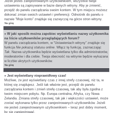
Jeżeli jesteś zarejestrowanym użytkownikiem, wszystkie twoje
ustawienia są zapisywane w bazie danych witryny. Aby je zmienić,
przejdź do panelu zarządzania swoim kontem. W tym miejscu możesz
dokonać zmian swoich ustawień i preferencji. Odnośnik do panelu o
nazwie “Moje konto” znajduje się zazwyczaj na górze stron witryny.
Na górę
» W jaki sposób można zapobiec wyświetlaniu nazwy użytkownika
na liście użytkowników przeglądających forum?
W panelu zarządzania kontem, w “Ustawieniach witryny” znajduje się
funkcja
Nie pokazuj statusu online
. Włącz tę funkcję, zaznaczając
Tak
. Nazwa użytkownika będzie wyświetlana tylko dla administratorów,
moderatorów i dla ciebie. Twoja obecność na witrynie będzie wykazana
w liczbie ukrytych użytkowników.
Na górę
» Jest wyświetlany nieprawidłowy czas!
Możliwe, że jest wyświetlany czas z innej strefy czasowej, niż ta, w
której się znajdujesz. Jeśli tak właśnie jest, przejdź do panelu
zarządzania kontem i zmień strefę czasową, tak aby była zgodna z
twoim miejscem pobytu. Np. Europa centralna, Afryka, czy Nowa
Zelandia. Zmiana strefy czasowej, tak jak i większości ustawień, może
zostać wykonana tylko przez zarejestrowanych użytkowników. Jeżeli
nie jesteś zarejestrowanym użytkownikiem – teraz jest dobry moment,
by się zarejestrować.