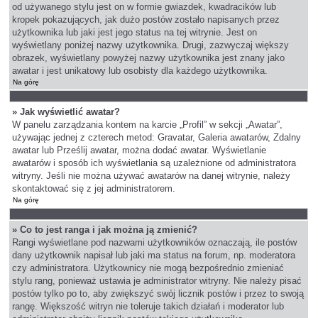
od używanego stylu jest on w formie gwiazdek, kwadracików lub
kropek pokazujących, jak dużo postów zostało napisanych przez
użytkownika lub jaki jest jego status na tej witrynie. Jest on
wyświetlany poniżej nazwy użytkownika. Drugi, zazwyczaj większy
obrazek, wyświetlany powyżej nazwy użytkownika jest znany jako
awatar i jest unikatowy lub osobisty dla każdego użytkownika.
Na górę
» Jak wyświetlić awatar?
W panelu zarządzania kontem na karcie „Profil” w sekcji „Awatar”,
używając jednej z czterech metod: Gravatar, Galeria awatarów, Zdalny
awatar lub Prześlij awatar, można dodać awatar. Wyświetlanie
awatarów i sposób ich wyświetlania są uzależnione od administratora
witryny. Jeśli nie można używać awatarów na danej witrynie, należy
skontaktować się z jej administratorem.
Na górę
» Co to jest ranga i jak można ją zmienić?
Rangi wyświetlane pod nazwami użytkowników oznaczają, ile postów
dany użytkownik napisał lub jaki ma status na forum, np. moderatora
czy administratora. Użytkownicy nie mogą bezpośrednio zmieniać
stylu rang, ponieważ ustawia je administrator witryny. Nie należy pisać
postów tylko po to, aby zwiększyć swój licznik postów i przez to swoją
rangę. Większość witryn nie toleruje takich działań i moderator lub