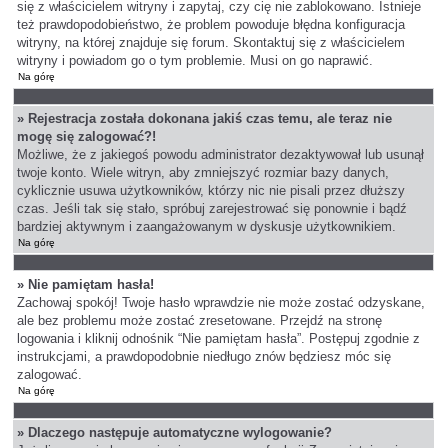
się z właścicielem witryny i zapytaj, czy cię nie zablokowano. Istnieje
też prawdopodobieństwo, że problem powoduje błędna konfiguracja
witryny, na której znajduje się forum. Skontaktuj się z właścicielem
witryny i powiadom go o tym problemie. Musi on go naprawić.
Na górę
» Rejestracja została dokonana jakiś czas temu, ale teraz nie
mogę się zalogować?!
Możliwe, że z jakiegoś powodu administrator dezaktywował lub usunął
twoje konto. Wiele witryn, aby zmniejszyć rozmiar bazy danych,
cyklicznie usuwa użytkowników, którzy nic nie pisali przez dłuższy
czas. Jeśli tak się stało, spróbuj zarejestrować się ponownie i bądź
bardziej aktywnym i zaangażowanym w dyskusje użytkownikiem.
Na górę
» Nie pamiętam hasła!
Zachowaj spokój! Twoje hasło wprawdzie nie może zostać odzyskane,
ale bez problemu może zostać zresetowane. Przejdź na stronę
logowania i kliknij odnośnik “Nie pamiętam hasła”. Postępuj zgodnie z
instrukcjami, a prawdopodobnie niedługo znów będziesz móc się
zalogować.
Na górę
» Dlaczego następuje automatyczne wylogowanie?