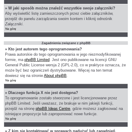
» W jaki sposób można znaleźć wszystkie swoje załączniki?
Aby wyświetlić listę zamieszczonych przez ciebie załączników,
przejdź do panelu zarządzania swoim kontem i kliknij odnośnik
Załączniki
.
Na górę
Zagadnienia związane z phpBB
» Kto jest autorem tego oprogramowania?
Prawa autorskie do tego oprogramowania w jego niezmodyfikowanej
formie, ma
phpBB Limited
. Jest ono publikowane na licencji GNU
General Public License wersja 2 (GPL-2.0), co w praktyce oznacza, że
może być bez ograniczeń dystrybuowane. Więcej na ten temat
dowiesz się na stronie
About phpBB
.
Na górę
» Dlaczego funkcja X nie jest dostępna?
To oprogramowanie zostało stworzone i jest licencjonowane przez
phpBB Limited. Jeśli uważasz, że brakuje w nim jakiejś funkcji,
przejdź na stronę
phpBB Ideas Centre
, gdzie możesz zagłosować na
istniejące propozycje lub zaproponować nowe funkcje.
Na górę
» Z kim się kontaktować w sprawach nadużyć lub zagadnień