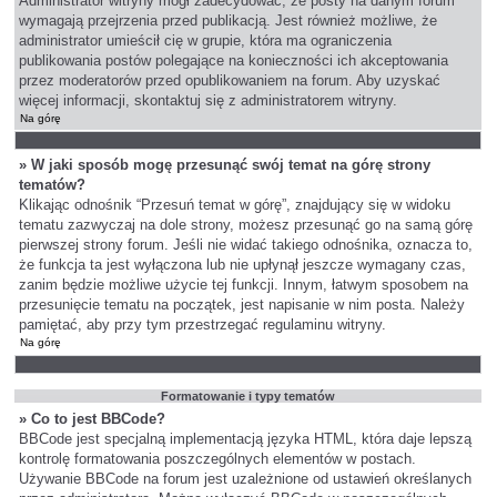
Administrator witryny mógł zadecydować, że posty na danym forum
wymagają przejrzenia przed publikacją. Jest również możliwe, że
administrator umieścił cię w grupie, która ma ograniczenia
publikowania postów polegające na konieczności ich akceptowania
przez moderatorów przed opublikowaniem na forum. Aby uzyskać
więcej informacji, skontaktuj się z administratorem witryny.
Na górę
» W jaki sposób mogę przesunąć swój temat na górę strony
tematów?
Klikając odnośnik “Przesuń temat w górę”, znajdujący się w widoku
tematu zazwyczaj na dole strony, możesz przesunąć go na samą górę
pierwszej strony forum. Jeśli nie widać takiego odnośnika, oznacza to,
że funkcja ta jest wyłączona lub nie upłynął jeszcze wymagany czas,
zanim będzie możliwe użycie tej funkcji. Innym, łatwym sposobem na
przesunięcie tematu na początek, jest napisanie w nim posta. Należy
pamiętać, aby przy tym przestrzegać regulaminu witryny.
Na górę
Formatowanie i typy tematów
» Co to jest BBCode?
BBCode jest specjalną implementacją języka HTML, która daje lepszą
kontrolę formatowania poszczególnych elementów w postach.
Używanie BBCode na forum jest uzależnione od ustawień określanych