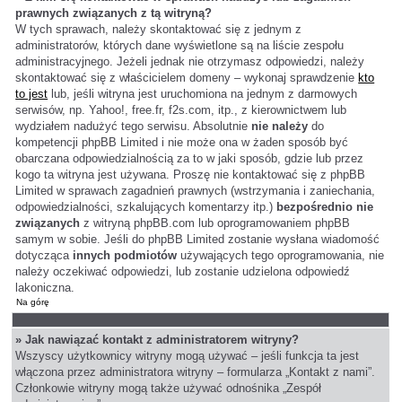
prawnych związanych z tą witryną?
W tych sprawach, należy skontaktować się z jednym z
administratorów, których dane wyświetlone są na liście zespołu
administracyjnego. Jeżeli jednak nie otrzymasz odpowiedzi, należy
skontaktować się z właścicielem domeny – wykonaj sprawdzenie
kto
to jest
lub, jeśli witryna jest uruchomiona na jednym z darmowych
serwisów, np. Yahoo!, free.fr, f2s.com, itp., z kierownictwem lub
wydziałem nadużyć tego serwisu. Absolutnie
nie należy
do
kompetencji phpBB Limited i nie może ona w żaden sposób być
obarczana odpowiedzialnością za to w jaki sposób, gdzie lub przez
kogo ta witryna jest używana. Proszę nie kontaktować się z phpBB
Limited w sprawach zagadnień prawnych (wstrzymania i zaniechania,
odpowiedzialności, szkalujących komentarzy itp.)
bezpośrednio nie
związanych
z witryną phpBB.com lub oprogramowaniem phpBB
samym w sobie. Jeśli do phpBB Limited zostanie wysłana wiadomość
dotycząca
innych podmiotów
używających tego oprogramowania, nie
należy oczekiwać odpowiedzi, lub zostanie udzielona odpowiedź
lakoniczna.
Na górę
» Jak nawiązać kontakt z administratorem witryny?
Wszyscy użytkownicy witryny mogą używać – jeśli funkcja ta jest
włączona przez administratora witryny – formularza „Kontakt z nami”.
Członkowie witryny mogą także używać odnośnika „Zespół