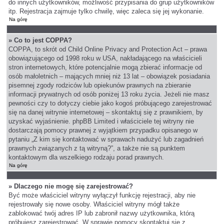
do innych użytkowników, możliwość przypisania do grup użytkowników
itp. Rejestracja zajmuje tylko chwilę, więc zaleca się jej wykonanie.
Na górę
» Co to jest COPPA?
COPPA, to skrót od Child Online Privacy and Protection Act – prawa
obowiązującego od 1998 roku w USA, nakładającego na właścicieli
stron internetowych, które potencjalnie mogą zbierać informacje od
osób małoletnich – mających mniej niż 13 lat – obowiązek posiadania
pisemnej zgody rodziców lub opiekunów prawnych na zbieranie
informacji prywatnych od osób poniżej 13 roku życia. Jeżeli nie masz
pewności czy to dotyczy ciebie jako kogoś próbującego zarejestrować
się na danej witrynie internetowej – skontaktuj się z prawnikiem, by
uzyskać wyjaśnienie. phpBB Limited i właściciele tej witryny nie
dostarczają pomocy prawnej z wyjątkiem przypadku opisanego w
pytaniu „Z kim się kontaktować w sprawach nadużyć lub zagadnień
prawnych związanych z tą witryną?”, a także nie są punktem
kontaktowym dla wszelkiego rodzaju porad prawnych.
Na górę
» Dlaczego nie mogę się zarejestrować?
Być może właściciel witryny wyłączył funkcję rejestracji, aby nie
rejestrowały się nowe osoby. Właściciel witryny mógł także
zablokować twój adres IP lub zabronił nazwy użytkownika, którą
próbujesz zarejestrować. W sprawie pomocy skontaktuj się z