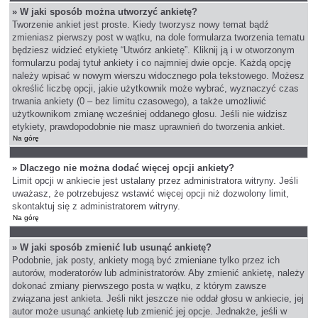
» W jaki sposób można utworzyć ankietę?
Tworzenie ankiet jest proste. Kiedy tworzysz nowy temat bądź
zmieniasz pierwszy post w wątku, na dole formularza tworzenia tematu
będziesz widzieć etykietę “Utwórz ankietę”. Kliknij ją i w otworzonym
formularzu podaj tytuł ankiety i co najmniej dwie opcje. Każdą opcję
należy wpisać w nowym wierszu widocznego pola tekstowego. Możesz
określić liczbę opcji, jakie użytkownik może wybrać, wyznaczyć czas
trwania ankiety (0 – bez limitu czasowego), a także umożliwić
użytkownikom zmianę wcześniej oddanego głosu. Jeśli nie widzisz
etykiety, prawdopodobnie nie masz uprawnień do tworzenia ankiet.
Na górę
» Dlaczego nie można dodać więcej opcji ankiety?
Limit opcji w ankiecie jest ustalany przez administratora witryny. Jeśli
uważasz, że potrzebujesz wstawić więcej opcji niż dozwolony limit,
skontaktuj się z administratorem witryny.
Na górę
» W jaki sposób zmienić lub usunąć ankietę?
Podobnie, jak posty, ankiety mogą być zmieniane tylko przez ich
autorów, moderatorów lub administratorów. Aby zmienić ankietę, należy
dokonać zmiany pierwszego posta w wątku, z którym zawsze
związana jest ankieta. Jeśli nikt jeszcze nie oddał głosu w ankiecie, jej
autor może usunąć ankietę lub zmienić jej opcje. Jednakże, jeśli w