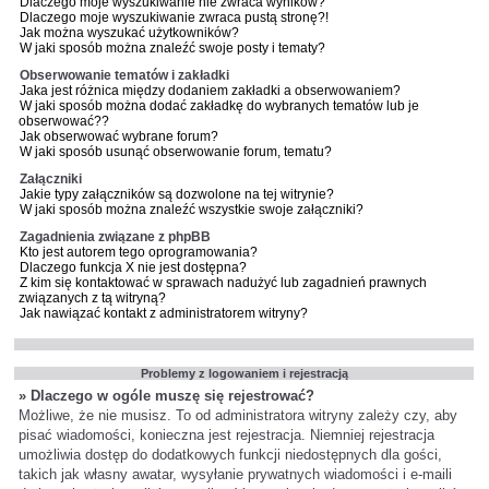
Dlaczego moje wyszukiwanie nie zwraca wyników?
Dlaczego moje wyszukiwanie zwraca pustą stronę?!
Jak można wyszukać użytkowników?
W jaki sposób można znaleźć swoje posty i tematy?
Obserwowanie tematów i zakładki
Jaka jest różnica między dodaniem zakładki a obserwowaniem?
W jaki sposób można dodać zakładkę do wybranych tematów lub je
obserwować??
Jak obserwować wybrane forum?
W jaki sposób usunąć obserwowanie forum, tematu?
Załączniki
Jakie typy załączników są dozwolone na tej witrynie?
W jaki sposób można znaleźć wszystkie swoje załączniki?
Zagadnienia związane z phpBB
Kto jest autorem tego oprogramowania?
Dlaczego funkcja X nie jest dostępna?
Z kim się kontaktować w sprawach nadużyć lub zagadnień prawnych
związanych z tą witryną?
Jak nawiązać kontakt z administratorem witryny?
Problemy z logowaniem i rejestracją
» Dlaczego w ogóle muszę się rejestrować?
Możliwe, że nie musisz. To od administratora witryny zależy czy, aby
pisać wiadomości, konieczna jest rejestracja. Niemniej rejestracja
umożliwia dostęp do dodatkowych funkcji niedostępnych dla gości,
takich jak własny awatar, wysyłanie prywatnych wiadomości i e-maili