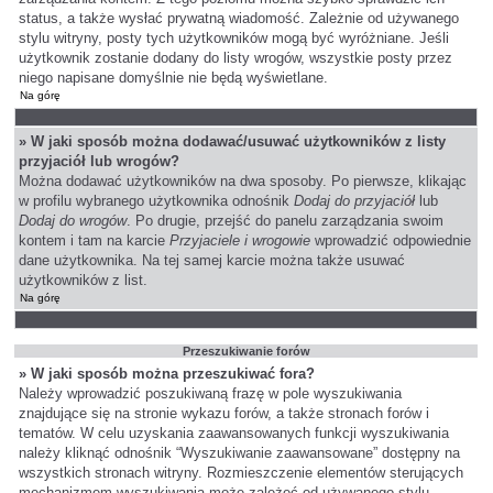
status, a także wysłać prywatną wiadomość. Zależnie od używanego
stylu witryny, posty tych użytkowników mogą być wyróżniane. Jeśli
użytkownik zostanie dodany do listy wrogów, wszystkie posty przez
niego napisane domyślnie nie będą wyświetlane.
Na górę
» W jaki sposób można dodawać/usuwać użytkowników z listy
przyjaciół lub wrogów?
Można dodawać użytkowników na dwa sposoby. Po pierwsze, klikając
w profilu wybranego użytkownika odnośnik
Dodaj do przyjaciół
lub
Dodaj do wrogów
. Po drugie, przejść do panelu zarządzania swoim
kontem i tam na karcie
Przyjaciele i wrogowie
wprowadzić odpowiednie
dane użytkownika. Na tej samej karcie można także usuwać
użytkowników z list.
Na górę
Przeszukiwanie forów
» W jaki sposób można przeszukiwać fora?
Należy wprowadzić poszukiwaną frazę w pole wyszukiwania
znajdujące się na stronie wykazu forów, a także stronach forów i
tematów. W celu uzyskania zaawansowanych funkcji wyszukiwania
należy kliknąć odnośnik “Wyszukiwanie zaawansowane” dostępny na
wszystkich stronach witryny. Rozmieszczenie elementów sterujących
mechanizmem wyszukiwania może zależeć od używanego stylu.