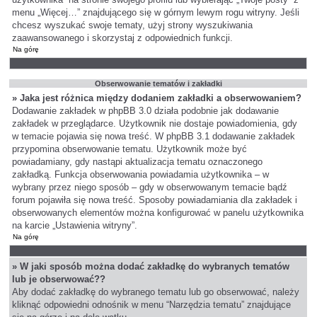
menu „Więcej…” znajdującego się w górnym lewym rogu witryny. Jeśli
chcesz wyszukać swoje tematy, użyj strony wyszukiwania
zaawansowanego i skorzystaj z odpowiednich funkcji.
Na górę
Obserwowanie tematów i zakładki
» Jaka jest różnica między dodaniem zakładki a obserwowaniem?
Dodawanie zakładek w phpBB 3.0 działa podobnie jak dodawanie
zakładek w przeglądarce. Użytkownik nie dostaje powiadomienia, gdy
w temacie pojawia się nowa treść. W phpBB 3.1 dodawanie zakładek
przypomina obserwowanie tematu. Użytkownik może być
powiadamiany, gdy nastąpi aktualizacja tematu oznaczonego
zakładką. Funkcja obserwowania powiadamia użytkownika – w
wybrany przez niego sposób – gdy w obserwowanym temacie bądź
forum pojawiła się nowa treść. Sposoby powiadamiania dla zakładek i
obserwowanych elementów można konfigurować w panelu użytkownika
na karcie „Ustawienia witryny”.
Na górę
» W jaki sposób można dodać zakładkę do wybranych tematów
lub je obserwować??
Aby dodać zakładkę do wybranego tematu lub go obserwować, należy
kliknąć odpowiedni odnośnik w menu “Narzędzia tematu” znajdujące