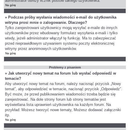
administrator obniży licznik postów takiego użytkownika.
Na górę
» Podczas próby wysłania wiadomości e-mail do użytkownika
witryna prosi mnie o zalogowanie. Dlaczego?
Tylko zarejestrowani użytkownicy mogą wysyłać e-maile do innych
użytkowników przez wbudowany formularz wysyłania e-maili i tylko
wtedy, jeżeli administrator włączył tę funkcję. Ma to zabezpieczać
przed nieprawidłowym używaniem systemu poczty elektronicznej
witryny przez anonimowych użytkowników.
Na górę
Problemy z pisaniem
» Jak utworzyć nowy temat na forum lub wysłać odpowiedź w
temacie?
Aby utworzyć nowy temat na forum, należy nacisnąć przycisk „Nowy
temat”, aby odpowiedzieć w temacie, nacisnąć przycisk „Odpowiedz”.
Być może, że przed publikowaniem wiadomości trzeba będzie się
zarejestrować. Na dole strony forum lub strony tematów jest
wyświetlana lista uprawnień użytkownika na każdym forum. Na
przykład: Możesz tworzyć nowe tematy, Możesz dodawać załączniki
itp.
Na górę