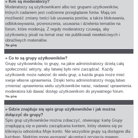
» Kim są moderatorzy?
Moderatorzy są użytkownikami albo też grupami użytkowników,
których zadaniem jest codzienne przeglądanie forów. Mają oni
możliwość zmiany treści lub usuwania postów, a także blokowania,
odblokowywania, przenoszenia, usuwania i dzielenia tematów na
forum, które moderują. Z reguły moderatorzy czuwają, aby
użytkownicy pisali na temat oraz nie publikowali niewłaściwych i
obraźliwych materiałów.
Na górę
» Co to są grupy użytkowników?
Grupy użytkowników, to grupy, na jakie administratorzy dzielą całą
społeczność witryny, aby łatwiej było nimi zarządzać. Każdy
użytkownik może należeć do wielu grup, a każda grupa może mieć
swoje własne uprawnienia. Dzięki temu administratorzy mogą łatwo
zmieniać uprawnienia wielu użytkowników naraz, nadawać uprawnienia
moderatora lub dawać dostęp użytkownikom do prywatnego forum.
Na górę
» Gdzie znajduje się spis grup użytkowników i jak można
dołączyć do grupy?
Spis grup użytkowników można zobaczyć, otwierając kartę
Grupy
znajdującą się w panelu zarządzania kontem, który otwiera się po
kliknięciu odnośnika
Moje konto
. Nie wszystkie grupy są dostępne dla
każdego. Niektóre mogą wymagać akceptacji przyjęcia nowego