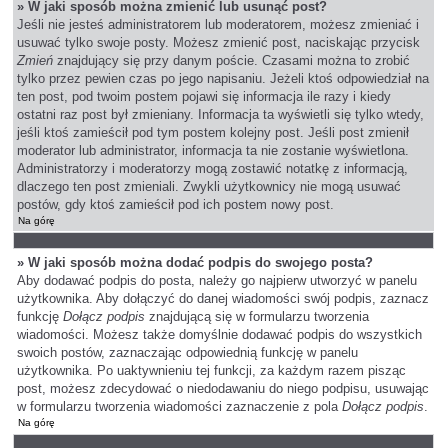
» W jaki sposób można zmienić lub usunąć post?
Jeśli nie jesteś administratorem lub moderatorem, możesz zmieniać i
usuwać tylko swoje posty. Możesz zmienić post, naciskając przycisk
Zmień
znajdujący się przy danym poście. Czasami można to zrobić
tylko przez pewien czas po jego napisaniu. Jeżeli ktoś odpowiedział na
ten post, pod twoim postem pojawi się informacja ile razy i kiedy
ostatni raz post był zmieniany. Informacja ta wyświetli się tylko wtedy,
jeśli ktoś zamieścił pod tym postem kolejny post. Jeśli post zmienił
moderator lub administrator, informacja ta nie zostanie wyświetlona.
Administratorzy i moderatorzy mogą zostawić notatkę z informacją,
dlaczego ten post zmieniali. Zwykli użytkownicy nie mogą usuwać
postów, gdy ktoś zamieścił pod ich postem nowy post.
Na górę
» W jaki sposób można dodać podpis do swojego posta?
Aby dodawać podpis do posta, należy go najpierw utworzyć w panelu
użytkownika. Aby dołączyć do danej wiadomości swój podpis, zaznacz
funkcję
Dołącz podpis
znajdującą się w formularzu tworzenia
wiadomości. Możesz także domyślnie dodawać podpis do wszystkich
swoich postów, zaznaczając odpowiednią funkcję w panelu
użytkownika. Po uaktywnieniu tej funkcji, za każdym razem pisząc
post, możesz zdecydować o niedodawaniu do niego podpisu, usuwając
w formularzu tworzenia wiadomości zaznaczenie z pola
Dołącz podpis
.
Na górę