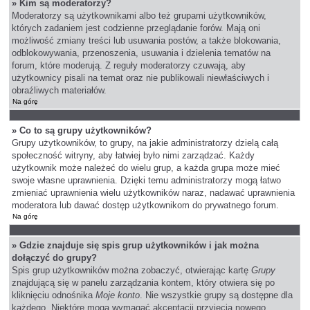
» Kim są moderatorzy?
Moderatorzy są użytkownikami albo też grupami użytkowników,
których zadaniem jest codzienne przeglądanie forów. Mają oni
możliwość zmiany treści lub usuwania postów, a także blokowania,
odblokowywania, przenoszenia, usuwania i dzielenia tematów na
forum, które moderują. Z reguły moderatorzy czuwają, aby
użytkownicy pisali na temat oraz nie publikowali niewłaściwych i
obraźliwych materiałów.
Na górę
» Co to są grupy użytkowników?
Grupy użytkowników, to grupy, na jakie administratorzy dzielą całą
społeczność witryny, aby łatwiej było nimi zarządzać. Każdy
użytkownik może należeć do wielu grup, a każda grupa może mieć
swoje własne uprawnienia. Dzięki temu administratorzy mogą łatwo
zmieniać uprawnienia wielu użytkowników naraz, nadawać uprawnienia
moderatora lub dawać dostęp użytkownikom do prywatnego forum.
Na górę
» Gdzie znajduje się spis grup użytkowników i jak można
dołączyć do grupy?
Spis grup użytkowników można zobaczyć, otwierając kartę
Grupy
znajdującą się w panelu zarządzania kontem, który otwiera się po
kliknięciu odnośnika
Moje konto
. Nie wszystkie grupy są dostępne dla
każdego. Niektóre mogą wymagać akceptacji przyjęcia nowego