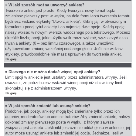
» W jaki sposób można utworzyć ankietę?
Tworzenie ankiet jest proste. Kiedy tworzysz nowy temat bądź
zmieniasz pierwszy post w wątku, na dole formularza tworzenia tematu
będziesz widzieć etykietę “Utwórz ankietę”. Kliknij ją i w otworzonym
formularzu podaj tytuł ankiety i co najmniej dwie opcje. Każdą opcję
należy wpisać w nowym wierszu widocznego pola tekstowego. Możesz
określić liczbę opcji, jakie użytkownik może wybrać, wyznaczyć czas
trwania ankiety (0 – bez limitu czasowego), a także umożliwić
użytkownikom zmianę wcześniej oddanego głosu. Jeśli nie widzisz
etykiety, prawdopodobnie nie masz uprawnień do tworzenia ankiet.
Na górę
» Dlaczego nie można dodać więcej opcji ankiety?
Limit opcji w ankiecie jest ustalany przez administratora witryny. Jeśli
uważasz, że potrzebujesz wstawić więcej opcji niż dozwolony limit,
skontaktuj się z administratorem witryny.
Na górę
» W jaki sposób zmienić lub usunąć ankietę?
Podobnie, jak posty, ankiety mogą być zmieniane tylko przez ich
autorów, moderatorów lub administratorów. Aby zmienić ankietę, należy
dokonać zmiany pierwszego posta w wątku, z którym zawsze
związana jest ankieta. Jeśli nikt jeszcze nie oddał głosu w ankiecie, jej
autor może usunąć ankietę lub zmienić jej opcje. Jednakże, jeśli w