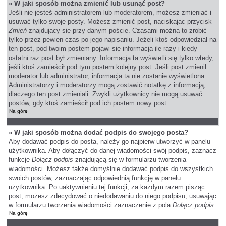
» W jaki sposób można zmienić lub usunąć post?
Jeśli nie jesteś administratorem lub moderatorem, możesz zmieniać i
usuwać tylko swoje posty. Możesz zmienić post, naciskając przycisk
Zmień
znajdujący się przy danym poście. Czasami można to zrobić
tylko przez pewien czas po jego napisaniu. Jeżeli ktoś odpowiedział na
ten post, pod twoim postem pojawi się informacja ile razy i kiedy
ostatni raz post był zmieniany. Informacja ta wyświetli się tylko wtedy,
jeśli ktoś zamieścił pod tym postem kolejny post. Jeśli post zmienił
moderator lub administrator, informacja ta nie zostanie wyświetlona.
Administratorzy i moderatorzy mogą zostawić notatkę z informacją,
dlaczego ten post zmieniali. Zwykli użytkownicy nie mogą usuwać
postów, gdy ktoś zamieścił pod ich postem nowy post.
Na górę
» W jaki sposób można dodać podpis do swojego posta?
Aby dodawać podpis do posta, należy go najpierw utworzyć w panelu
użytkownika. Aby dołączyć do danej wiadomości swój podpis, zaznacz
funkcję
Dołącz podpis
znajdującą się w formularzu tworzenia
wiadomości. Możesz także domyślnie dodawać podpis do wszystkich
swoich postów, zaznaczając odpowiednią funkcję w panelu
użytkownika. Po uaktywnieniu tej funkcji, za każdym razem pisząc
post, możesz zdecydować o niedodawaniu do niego podpisu, usuwając
w formularzu tworzenia wiadomości zaznaczenie z pola
Dołącz podpis
.
Na górę