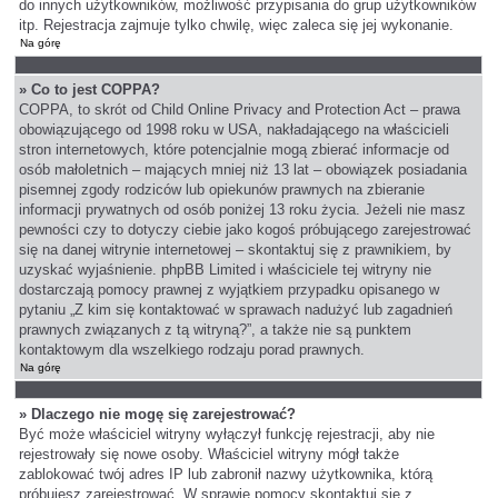
do innych użytkowników, możliwość przypisania do grup użytkowników
itp. Rejestracja zajmuje tylko chwilę, więc zaleca się jej wykonanie.
Na górę
» Co to jest COPPA?
COPPA, to skrót od Child Online Privacy and Protection Act – prawa
obowiązującego od 1998 roku w USA, nakładającego na właścicieli
stron internetowych, które potencjalnie mogą zbierać informacje od
osób małoletnich – mających mniej niż 13 lat – obowiązek posiadania
pisemnej zgody rodziców lub opiekunów prawnych na zbieranie
informacji prywatnych od osób poniżej 13 roku życia. Jeżeli nie masz
pewności czy to dotyczy ciebie jako kogoś próbującego zarejestrować
się na danej witrynie internetowej – skontaktuj się z prawnikiem, by
uzyskać wyjaśnienie. phpBB Limited i właściciele tej witryny nie
dostarczają pomocy prawnej z wyjątkiem przypadku opisanego w
pytaniu „Z kim się kontaktować w sprawach nadużyć lub zagadnień
prawnych związanych z tą witryną?”, a także nie są punktem
kontaktowym dla wszelkiego rodzaju porad prawnych.
Na górę
» Dlaczego nie mogę się zarejestrować?
Być może właściciel witryny wyłączył funkcję rejestracji, aby nie
rejestrowały się nowe osoby. Właściciel witryny mógł także
zablokować twój adres IP lub zabronił nazwy użytkownika, którą
próbujesz zarejestrować. W sprawie pomocy skontaktuj się z