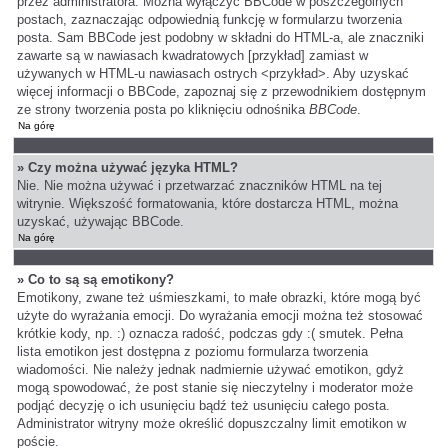
przez administratora. Można wyłączyć BBCode w poszczególnych
postach, zaznaczając odpowiednią funkcję w formularzu tworzenia
posta. Sam BBCode jest podobny w składni do HTML-a, ale znaczniki
zawarte są w nawiasach kwadratowych [przykład] zamiast w
używanych w HTML-u nawiasach ostrych <przykład>. Aby uzyskać
więcej informacji o BBCode, zapoznaj się z przewodnikiem dostępnym
ze strony tworzenia posta po kliknięciu odnośnika
BBCode
.
Na górę
» Czy można używać języka HTML?
Nie. Nie można używać i przetwarzać znaczników HTML na tej
witrynie. Większość formatowania, które dostarcza HTML, można
uzyskać, używając BBCode.
Na górę
» Co to są są emotikony?
Emotikony, zwane też uśmieszkami, to małe obrazki, które mogą być
użyte do wyrażania emocji. Do wyrażania emocji można też stosować
krótkie kody, np. :) oznacza radość, podczas gdy :( smutek. Pełna
lista emotikon jest dostępna z poziomu formularza tworzenia
wiadomości. Nie należy jednak nadmiernie używać emotikon, gdyż
mogą spowodować, że post stanie się nieczytelny i moderator może
podjąć decyzję o ich usunięciu bądź też usunięciu całego posta.
Administrator witryny może określić dopuszczalny limit emotikon w
poście.