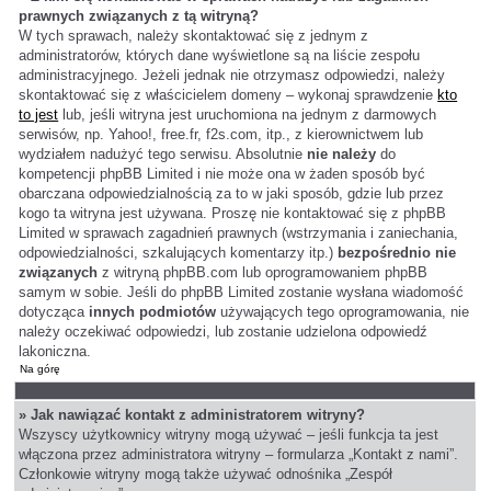
prawnych związanych z tą witryną?
W tych sprawach, należy skontaktować się z jednym z
administratorów, których dane wyświetlone są na liście zespołu
administracyjnego. Jeżeli jednak nie otrzymasz odpowiedzi, należy
skontaktować się z właścicielem domeny – wykonaj sprawdzenie
kto
to jest
lub, jeśli witryna jest uruchomiona na jednym z darmowych
serwisów, np. Yahoo!, free.fr, f2s.com, itp., z kierownictwem lub
wydziałem nadużyć tego serwisu. Absolutnie
nie należy
do
kompetencji phpBB Limited i nie może ona w żaden sposób być
obarczana odpowiedzialnością za to w jaki sposób, gdzie lub przez
kogo ta witryna jest używana. Proszę nie kontaktować się z phpBB
Limited w sprawach zagadnień prawnych (wstrzymania i zaniechania,
odpowiedzialności, szkalujących komentarzy itp.)
bezpośrednio nie
związanych
z witryną phpBB.com lub oprogramowaniem phpBB
samym w sobie. Jeśli do phpBB Limited zostanie wysłana wiadomość
dotycząca
innych podmiotów
używających tego oprogramowania, nie
należy oczekiwać odpowiedzi, lub zostanie udzielona odpowiedź
lakoniczna.
Na górę
» Jak nawiązać kontakt z administratorem witryny?
Wszyscy użytkownicy witryny mogą używać – jeśli funkcja ta jest
włączona przez administratora witryny – formularza „Kontakt z nami”.
Członkowie witryny mogą także używać odnośnika „Zespół