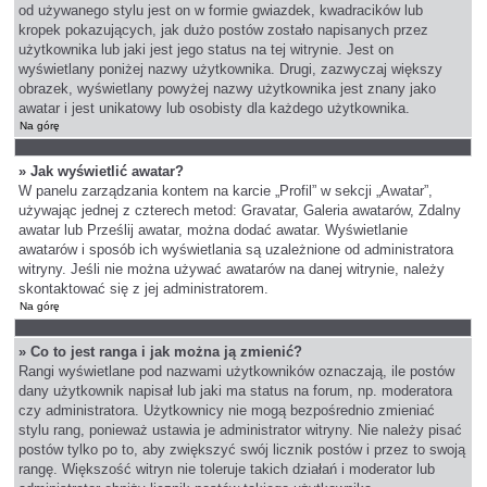
od używanego stylu jest on w formie gwiazdek, kwadracików lub
kropek pokazujących, jak dużo postów zostało napisanych przez
użytkownika lub jaki jest jego status na tej witrynie. Jest on
wyświetlany poniżej nazwy użytkownika. Drugi, zazwyczaj większy
obrazek, wyświetlany powyżej nazwy użytkownika jest znany jako
awatar i jest unikatowy lub osobisty dla każdego użytkownika.
Na górę
» Jak wyświetlić awatar?
W panelu zarządzania kontem na karcie „Profil” w sekcji „Awatar”,
używając jednej z czterech metod: Gravatar, Galeria awatarów, Zdalny
awatar lub Prześlij awatar, można dodać awatar. Wyświetlanie
awatarów i sposób ich wyświetlania są uzależnione od administratora
witryny. Jeśli nie można używać awatarów na danej witrynie, należy
skontaktować się z jej administratorem.
Na górę
» Co to jest ranga i jak można ją zmienić?
Rangi wyświetlane pod nazwami użytkowników oznaczają, ile postów
dany użytkownik napisał lub jaki ma status na forum, np. moderatora
czy administratora. Użytkownicy nie mogą bezpośrednio zmieniać
stylu rang, ponieważ ustawia je administrator witryny. Nie należy pisać
postów tylko po to, aby zwiększyć swój licznik postów i przez to swoją
rangę. Większość witryn nie toleruje takich działań i moderator lub