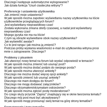
Dlaczego następuje automatyczne wylogowanie?
Jak działa funkcja “Usuń ciasteczka witryny”?
Preferencje i ustawienia użytkownika
Jak zmienić moje ustawienia?
W jaki sposób można zapobiec wyświetlaniu nazwy użytkownika na liście
użytkowników przeglądających forum?
Jest wyświetlany nieprawidłowy czas!
Została wykonana zmiana strefy czasowej, a nadal jest wyświetlany
nieprawidłowy czas!
Mojego języka nie ma na liście!
Czym są obrazki wyświetlane obok nazwy użytkownika?
Jak wyświetlić awatar?
Co to jest ranga i jak można ją zmienić?
Podczas próby wysłania wiadomości e-mail do użytkownika witryna prosi
mnie o zalogowanie. Dlaczego?
Problemy z pisaniem
Jak utworzyć nowy temat na forum lub wysłać odpowiedź w temacie?
W jaki sposób można zmienić lub usunąć post?
W jaki sposób można dodać podpis do swojego posta?
W jaki sposób można utworzyć ankietę?
Dlaczego nie można dodać więcej opcji ankiety?
W jaki sposób zmienić lub usunąć ankietę?
Dlaczego nie mam dostępu do forum?
Dlaczego nie mogę dodawać załączników?
Dlaczego otrzymałem/otrzymałam ostrzeżenie?
W jaki sposób można zgłosić posty moderatorowi?
Do czego służy przycisk “Zapisz” znajdujący się w oknie tworzenia tematu?
Dlaczego mój post musi być akceptowany?
W jaki sposób mogę przesunąć swój temat na górę strony tematów?