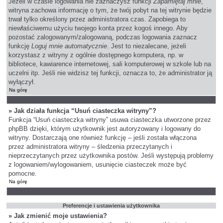
Jeżeli w czasie logowania nie zaznaczysz funkcji
Zapamiętaj mnie
,
witryna zachowa informację o tym, że twój pobyt na tej witrynie będzie
trwał tylko określony przez administratora czas. Zapobiega to
niewłaściwemu użyciu twojego konta przez kogoś innego. Aby
pozostać zalogowanym/zalogowaną, podczas logowania zaznacz
funkcję
Loguj mnie automatycznie
. Jest to niezalecane, jeżeli
korzystasz z witryny z ogólnie dostępnego komputera, np. w
bibliotece, kawiarence internetowej, sali komputerowej w szkole lub na
uczelni itp. Jeśli nie widzisz tej funkcji, oznacza to, że administrator ją
wyłączył.
Na górę
» Jak działa funkcja “Usuń ciasteczka witryny”?
Funkcja “Usuń ciasteczka witryny” usuwa ciasteczka utworzone przez
phpBB dzięki, którym użytkownik jest autoryzowany i logowany do
witryny. Dostarczają one również funkcję – jeśli została włączona
przez administratora witryny – śledzenia przeczytanych i
nieprzeczytanych przez użytkownika postów. Jeśli występują problemy
z logowaniem/wylogowaniem, usunięcie ciasteczek może być
pomocne.
Na górę
Preferencje i ustawienia użytkownika
» Jak zmienić moje ustawienia?