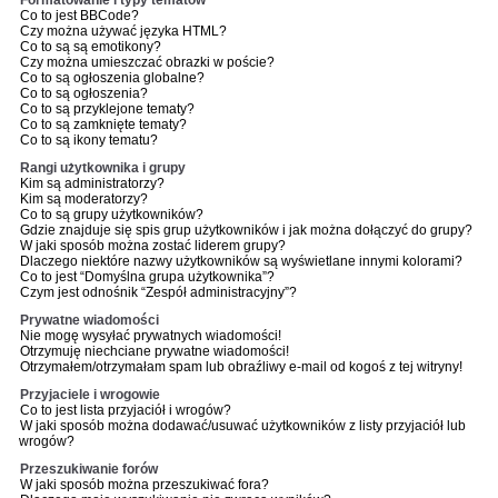
Formatowanie i typy tematów
Co to jest BBCode?
Czy można używać języka HTML?
Co to są są emotikony?
Czy można umieszczać obrazki w poście?
Co to są ogłoszenia globalne?
Co to są ogłoszenia?
Co to są przyklejone tematy?
Co to są zamknięte tematy?
Co to są ikony tematu?
Rangi użytkownika i grupy
Kim są administratorzy?
Kim są moderatorzy?
Co to są grupy użytkowników?
Gdzie znajduje się spis grup użytkowników i jak można dołączyć do grupy?
W jaki sposób można zostać liderem grupy?
Dlaczego niektóre nazwy użytkowników są wyświetlane innymi kolorami?
Co to jest “Domyślna grupa użytkownika”?
Czym jest odnośnik “Zespół administracyjny”?
Prywatne wiadomości
Nie mogę wysyłać prywatnych wiadomości!
Otrzymuję niechciane prywatne wiadomości!
Otrzymałem/otrzymałam spam lub obraźliwy e-mail od kogoś z tej witryny!
Przyjaciele i wrogowie
Co to jest lista przyjaciół i wrogów?
W jaki sposób można dodawać/usuwać użytkowników z listy przyjaciół lub
wrogów?
Przeszukiwanie forów
W jaki sposób można przeszukiwać fora?