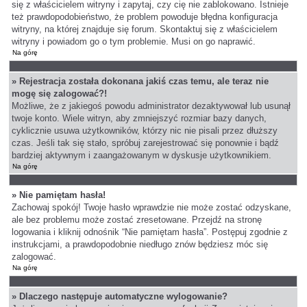
się z właścicielem witryny i zapytaj, czy cię nie zablokowano. Istnieje
też prawdopodobieństwo, że problem powoduje błędna konfiguracja
witryny, na której znajduje się forum. Skontaktuj się z właścicielem
witryny i powiadom go o tym problemie. Musi on go naprawić.
Na górę
» Rejestracja została dokonana jakiś czas temu, ale teraz nie
mogę się zalogować?!
Możliwe, że z jakiegoś powodu administrator dezaktywował lub usunął
twoje konto. Wiele witryn, aby zmniejszyć rozmiar bazy danych,
cyklicznie usuwa użytkowników, którzy nic nie pisali przez dłuższy
czas. Jeśli tak się stało, spróbuj zarejestrować się ponownie i bądź
bardziej aktywnym i zaangażowanym w dyskusje użytkownikiem.
Na górę
» Nie pamiętam hasła!
Zachowaj spokój! Twoje hasło wprawdzie nie może zostać odzyskane,
ale bez problemu może zostać zresetowane. Przejdź na stronę
logowania i kliknij odnośnik “Nie pamiętam hasła”. Postępuj zgodnie z
instrukcjami, a prawdopodobnie niedługo znów będziesz móc się
zalogować.
Na górę
» Dlaczego następuje automatyczne wylogowanie?