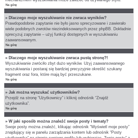
Na górę
» Dlaczego moje wyszukiwanie nie zwraca wyników?
Prawdopodobnie zapytanie nie było jasno sprecyzowane i zawierało
wiele podobnych zwrotów niezindeksowanych przez phpBB. Dokładnie
sprecyzuj zapytanie – użyj funkcji dostępnych w wyszukiwaniu
zaawansowanym.
Na górę
» Dlaczego moje wyszukiwanie zwraca pustą stronę?!
Wyszukiwanie zwróciło zbyt dużo wyników. Użyj zaawansowanego
wyszukiwania i postaraj się bardziej precyzyjnie określić szukany
fragment oraz fora, które mają być przeszukane.
Na górę
» Jak można wyszukać użytkowników?
Przejdź na stronę “Użytkownicy” i kliknij odnośnik “Znajdź
użytkownika”.
Na górę
» W jaki sposób można znaleźć swoje posty i tematy?
Swoje posty można znaleźć, klikając odnośnik “Wyświetl moje posty”
znajdujący się w panelu zarządzania kontem lub odnośnik “Posty
użytkownika” na stronie swojego profilu lub wybierając „Twoje posty” z