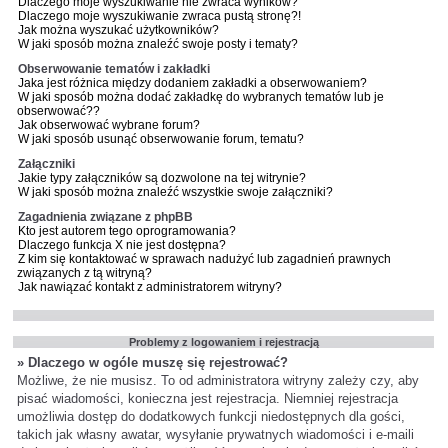
Dlaczego moje wyszukiwanie nie zwraca wyników?
Dlaczego moje wyszukiwanie zwraca pustą stronę?!
Jak można wyszukać użytkowników?
W jaki sposób można znaleźć swoje posty i tematy?
Obserwowanie tematów i zakładki
Jaka jest różnica między dodaniem zakładki a obserwowaniem?
W jaki sposób można dodać zakładkę do wybranych tematów lub je
obserwować??
Jak obserwować wybrane forum?
W jaki sposób usunąć obserwowanie forum, tematu?
Załączniki
Jakie typy załączników są dozwolone na tej witrynie?
W jaki sposób można znaleźć wszystkie swoje załączniki?
Zagadnienia związane z phpBB
Kto jest autorem tego oprogramowania?
Dlaczego funkcja X nie jest dostępna?
Z kim się kontaktować w sprawach nadużyć lub zagadnień prawnych
związanych z tą witryną?
Jak nawiązać kontakt z administratorem witryny?
Problemy z logowaniem i rejestracją
» Dlaczego w ogóle muszę się rejestrować?
Możliwe, że nie musisz. To od administratora witryny zależy czy, aby
pisać wiadomości, konieczna jest rejestracja. Niemniej rejestracja
umożliwia dostęp do dodatkowych funkcji niedostępnych dla gości,
takich jak własny awatar, wysyłanie prywatnych wiadomości i e-maili