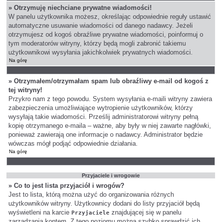
» Otrzymuję niechciane prywatne wiadomości!
W panelu użytkownika możesz, określając odpowiednie reguły ustawić
automatyczne usuwanie wiadomości od danego nadawcy. Jeżeli
otrzymujesz od kogoś obraźliwe prywatne wiadomości, poinformuj o
tym moderatorów witryny, którzy będą mogli zabronić takiemu
użytkownikowi wysyłania jakichkolwiek prywatnych wiadomości.
Na górę
» Otrzymałem/otrzymałam spam lub obraźliwy e-mail od kogoś z
tej witryny!
Przykro nam z tego powodu. System wysyłania e-maili witryny zawiera
zabezpieczenia umożliwiające wytropienie użytkowników, którzy
wysyłają takie wiadomości. Prześlij administratorowi witryny pełną
kopię otrzymanego e-maila – ważne, aby były w niej zawarte nagłówki,
ponieważ zawierają one informacje o nadawcy. Administrator będzie
wówczas mógł podjąć odpowiednie działania.
Na górę
Przyjaciele i wrogowie
» Co to jest lista przyjaciół i wrogów?
Jest to lista, którą można użyć do organizowania różnych
użytkowników witryny. Użytkownicy dodani do listy przyjaciół będą
wyświetleni na karcie
znajdującej się w panelu
Przyjaciele
zarządzania kontem. Z tego poziomu można szybko sprawdzić ich