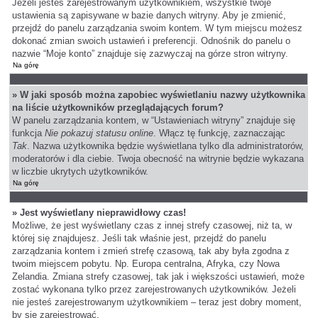
Jeżeli jesteś zarejestrowanym użytkownikiem, wszystkie twoje
ustawienia są zapisywane w bazie danych witryny. Aby je zmienić,
przejdź do panelu zarządzania swoim kontem. W tym miejscu możesz
dokonać zmian swoich ustawień i preferencji. Odnośnik do panelu o
nazwie “Moje konto” znajduje się zazwyczaj na górze stron witryny.
Na górę
» W jaki sposób można zapobiec wyświetlaniu nazwy użytkownika
na liście użytkowników przeglądających forum?
W panelu zarządzania kontem, w “Ustawieniach witryny” znajduje się
funkcja
Nie pokazuj statusu online
. Włącz tę funkcję, zaznaczając
Tak
. Nazwa użytkownika będzie wyświetlana tylko dla administratorów,
moderatorów i dla ciebie. Twoja obecność na witrynie będzie wykazana
w liczbie ukrytych użytkowników.
Na górę
» Jest wyświetlany nieprawidłowy czas!
Możliwe, że jest wyświetlany czas z innej strefy czasowej, niż ta, w
której się znajdujesz. Jeśli tak właśnie jest, przejdź do panelu
zarządzania kontem i zmień strefę czasową, tak aby była zgodna z
twoim miejscem pobytu. Np. Europa centralna, Afryka, czy Nowa
Zelandia. Zmiana strefy czasowej, tak jak i większości ustawień, może
zostać wykonana tylko przez zarejestrowanych użytkowników. Jeżeli
nie jesteś zarejestrowanym użytkownikiem – teraz jest dobry moment,
by się zarejestrować.