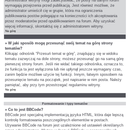
Administrator witryny mógł zadecydować, że posty na danym forum
wymagają przejrzenia przed publikacją. Jest również możliwe, że
administrator umieścił cię w grupie, która ma ograniczenia
publikowania postów polegające na konieczności ich akceptowania
przez moderatorów przed opublikowaniem na forum. Aby uzyskać
więcej informacji, skontaktuj się z administratorem witryny.
Na górę
» W jaki sposób mogę przesunąć swój temat na górę strony
tematów?
Klikając odnośnik “Przesuń temat w górę”, znajdujący się w widoku
tematu zazwyczaj na dole strony, możesz przesunąć go na samą górę
pierwszej strony forum. Jeśli nie widać takiego odnośnika, oznacza to,
że funkcja ta jest wyłączona lub nie upłynął jeszcze wymagany czas,
zanim będzie możliwe użycie tej funkcji. Innym, łatwym sposobem na
przesunięcie tematu na początek, jest napisanie w nim posta. Należy
pamiętać, aby przy tym przestrzegać regulaminu witryny.
Na górę
Formatowanie i typy tematów
» Co to jest BBCode?
BBCode jest specjalną implementacją języka HTML, która daje lepszą
kontrolę formatowania poszczególnych elementów w postach.
Używanie BBCode na forum jest uzależnione od ustawień określanych