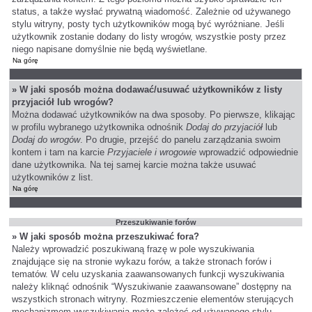
status, a także wysłać prywatną wiadomość. Zależnie od używanego
stylu witryny, posty tych użytkowników mogą być wyróżniane. Jeśli
użytkownik zostanie dodany do listy wrogów, wszystkie posty przez
niego napisane domyślnie nie będą wyświetlane.
Na górę
» W jaki sposób można dodawać/usuwać użytkowników z listy
przyjaciół lub wrogów?
Można dodawać użytkowników na dwa sposoby. Po pierwsze, klikając
w profilu wybranego użytkownika odnośnik
Dodaj do przyjaciół
lub
Dodaj do wrogów
. Po drugie, przejść do panelu zarządzania swoim
kontem i tam na karcie
Przyjaciele i wrogowie
wprowadzić odpowiednie
dane użytkownika. Na tej samej karcie można także usuwać
użytkowników z list.
Na górę
Przeszukiwanie forów
» W jaki sposób można przeszukiwać fora?
Należy wprowadzić poszukiwaną frazę w pole wyszukiwania
znajdujące się na stronie wykazu forów, a także stronach forów i
tematów. W celu uzyskania zaawansowanych funkcji wyszukiwania
należy kliknąć odnośnik “Wyszukiwanie zaawansowane” dostępny na
wszystkich stronach witryny. Rozmieszczenie elementów sterujących
mechanizmem wyszukiwania może zależeć od używanego stylu.