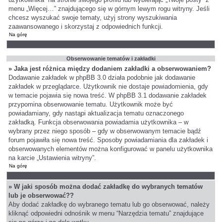
menu „Więcej…” znajdującego się w górnym lewym rogu witryny. Jeśli
chcesz wyszukać swoje tematy, użyj strony wyszukiwania
zaawansowanego i skorzystaj z odpowiednich funkcji.
Na górę
Obserwowanie tematów i zakładki
» Jaka jest różnica między dodaniem zakładki a obserwowaniem?
Dodawanie zakładek w phpBB 3.0 działa podobnie jak dodawanie
zakładek w przeglądarce. Użytkownik nie dostaje powiadomienia, gdy
w temacie pojawia się nowa treść. W phpBB 3.1 dodawanie zakładek
przypomina obserwowanie tematu. Użytkownik może być
powiadamiany, gdy nastąpi aktualizacja tematu oznaczonego
zakładką. Funkcja obserwowania powiadamia użytkownika – w
wybrany przez niego sposób – gdy w obserwowanym temacie bądź
forum pojawiła się nowa treść. Sposoby powiadamiania dla zakładek i
obserwowanych elementów można konfigurować w panelu użytkownika
na karcie „Ustawienia witryny”.
Na górę
» W jaki sposób można dodać zakładkę do wybranych tematów
lub je obserwować??
Aby dodać zakładkę do wybranego tematu lub go obserwować, należy
kliknąć odpowiedni odnośnik w menu “Narzędzia tematu” znajdujące