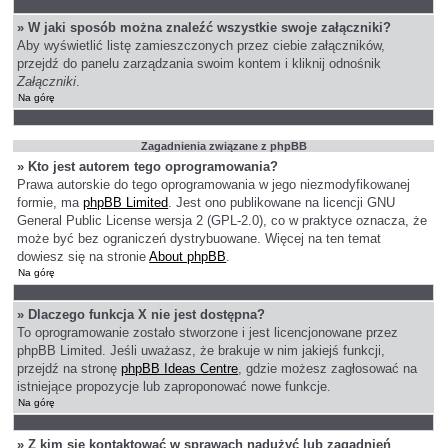
» W jaki sposób można znaleźć wszystkie swoje załączniki?
Aby wyświetlić listę zamieszczonych przez ciebie załączników,
przejdź do panelu zarządzania swoim kontem i kliknij odnośnik
Załączniki
.
Na górę
Zagadnienia związane z phpBB
» Kto jest autorem tego oprogramowania?
Prawa autorskie do tego oprogramowania w jego niezmodyfikowanej
formie, ma
phpBB Limited
. Jest ono publikowane na licencji GNU
General Public License wersja 2 (GPL-2.0), co w praktyce oznacza, że
może być bez ograniczeń dystrybuowane. Więcej na ten temat
dowiesz się na stronie
About phpBB
.
Na górę
» Dlaczego funkcja X nie jest dostępna?
To oprogramowanie zostało stworzone i jest licencjonowane przez
phpBB Limited. Jeśli uważasz, że brakuje w nim jakiejś funkcji,
przejdź na stronę
phpBB Ideas Centre
, gdzie możesz zagłosować na
istniejące propozycje lub zaproponować nowe funkcje.
Na górę
» Z kim się kontaktować w sprawach nadużyć lub zagadnień