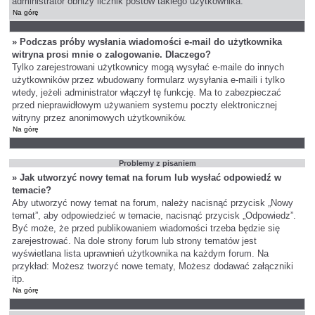
administrator obniży licznik postów takiego użytkownika.
Na górę
» Podczas próby wysłania wiadomości e-mail do użytkownika
witryna prosi mnie o zalogowanie. Dlaczego?
Tylko zarejestrowani użytkownicy mogą wysyłać e-maile do innych
użytkowników przez wbudowany formularz wysyłania e-maili i tylko
wtedy, jeżeli administrator włączył tę funkcję. Ma to zabezpieczać
przed nieprawidłowym używaniem systemu poczty elektronicznej
witryny przez anonimowych użytkowników.
Na górę
Problemy z pisaniem
» Jak utworzyć nowy temat na forum lub wysłać odpowiedź w
temacie?
Aby utworzyć nowy temat na forum, należy nacisnąć przycisk „Nowy
temat”, aby odpowiedzieć w temacie, nacisnąć przycisk „Odpowiedz”.
Być może, że przed publikowaniem wiadomości trzeba będzie się
zarejestrować. Na dole strony forum lub strony tematów jest
wyświetlana lista uprawnień użytkownika na każdym forum. Na
przykład: Możesz tworzyć nowe tematy, Możesz dodawać załączniki
itp.
Na górę