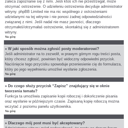
zaleca zapoznanie się z nimi. Jeśli ktoś ich nie przestrzegał, może
otrzymać ostrzeżenie. O udzieleniu ostrzeżenia decyduje administrator
witryny. phpBB Limited nie ma nic wspólnego z ostrzeżeniami
udzielanymi na tej witrynie i nie ponosi żadnej odpowiedzialności
związanej z nimi. Jeśli nadal nie masz jasności, dlaczego
otrzymałeś/otrzymałaś ostrzeżenie, skontaktuj się z administratorem
witryny.
Na górę
» W jaki sposób można zgłosić posty moderatorowi?
Jeśli administrator na to zezwolił, w prawym górnym rogu treści posta,
który chcesz zgłosić, powinien być widoczny odpowiedni przycisk.
Naciśnięcie tego przycisku spowoduje przeniesienie cię do formularza,
który po jego wypełnieniu umożliwi wysłanie zgłoszenia.
Na górę
» Do czego służy przycisk “Zapisz” znajdujący się w oknie
tworzenia tematu?
Funkcja ta umożliwia zapisanie kopii roboczej i dokończenie pisania
oraz wysłanie w późniejszym czasie. Zapisaną kopię roboczą można
wczytać z poziomu panelu użytkownika.
Na górę
» Dlaczego mój post musi być akceptowany?