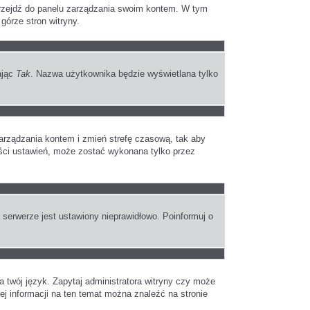
 przejdź do panelu zarządzania swoim kontem. W tym
górze stron witryny.
ając
Tak
. Nazwa użytkownika będzie wyświetlana tylko
u zarządzania kontem i zmień strefę czasową, tak aby
ości ustawień, może zostać wykonana tylko przez
 serwerze jest ustawiony nieprawidłowo. Poinformuj o
a twój język. Zapytaj administratora witryny czy może
cej informacji na ten temat można znaleźć na stronie