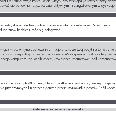
wał lub usunął twoje konto. Wiele witryn, aby zmniejszyć rozmiar bazy danych
jestrować się ponownie i bądź bardziej aktywnym i zaangażowanym w dyskusje
ać odzyskane, ale bez problemu może zostać zresetowane. Przejdź na stronę 
edługo znów będziesz móc się zalogować.
miętaj mnie
, witryna zachowa informację o tym, że twój pobyt na tej witrynie 
zez kogoś innego. Aby pozostać zalogowanym/zalogowaną, podczas logowani
ępnego komputera, np. w bibliotece, kawiarence internetowej, sali komputerowej
worzone przez phpBB dzięki, którym użytkownik jest autoryzowany i logowany 
zenia przeczytanych i nieprzeczytanych przez użytkownika postów. Jeśli wys
Preferencje i ustawienia użytkownika