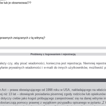
ów lub je obserwować??
prawnych związanych z tą witryną?
Problemy z logowaniem i rejestracją
ależy czy, aby pisać wiadomości, konieczna jest rejestracja. Niemniej rejest
syłanie prywatnych wiadomości i e-maili do innych użytkowników, możliwość p
n Act – prawa obowiązującego od 1998 roku w USA, nakładającego na właścicie
ej niż 13 lat – obowiązek posiadania pisemnej zgody rodziców lub opiekunów
 dotyczy ciebie jako kogoś próbującego zarejestrować się na danej witrynie i
nie dostarczają pomocy prawnej z wyjątkiem przypadku opisanego w pytaniu „