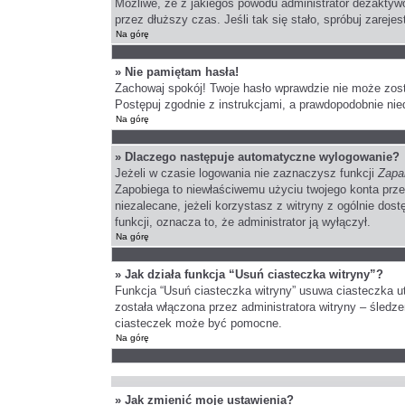
Możliwe, że z jakiegoś powodu administrator dezaktywo
przez dłuższy czas. Jeśli tak się stało, spróbuj zare
Na górę
» Nie pamiętam hasła!
Zachowaj spokój! Twoje hasło wprawdzie nie może zost
Postępuj zgodnie z instrukcjami, a prawdopodobnie ni
Na górę
» Dlaczego następuje automatyczne wylogowanie?
Jeżeli w czasie logowania nie zaznaczysz funkcji
Zapa
Zapobiega to niewłaściwemu użyciu twojego konta pr
niezalecane, jeżeli korzystasz z witryny z ogólnie dost
funkcji, oznacza to, że administrator ją wyłączył.
Na górę
» Jak działa funkcja “Usuń ciasteczka witryny”?
Funkcja “Usuń ciasteczka witryny” usuwa ciasteczka ut
została włączona przez administratora witryny – śled
ciasteczek może być pomocne.
Na górę
» Jak zmienić moje ustawienia?