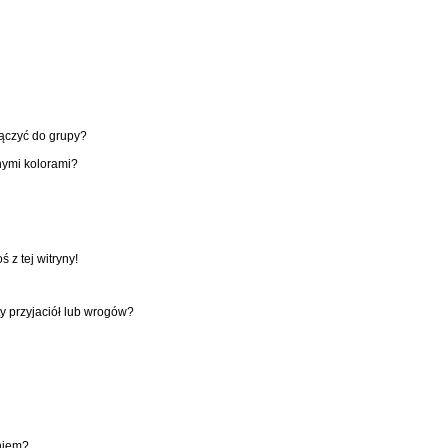
łączyć do grupy?
nymi kolorami?
z tej witryny!
y przyjaciół lub wrogów?
niem?