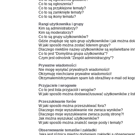
Co to są ogłoszenia?
Co to są przyklejone tematy?
Co to są zamknięte tematy?
Co to są ikony tematu?
Rangi użytkownika i grupy
Kim są administratorzy?
Kim są moderatorzy?
Co to są grupy użytkowników?
Gdzie znajduje się spis grup użytkowników i jak można do
W jaki sposób można zostać liderem grupy?
Dlaczego niektóre nazwy użytkowników są wyświetlane in
Co to jest “Domyślna grupa użytkownika”?
Czym jest odnośnik “Zespół administracyjny”?
Prywatne wiadomości
Nie mogę wysyłać prywatnych wiadomości!
Otrzymuję niechciane prywatne wiadomości!
Otrzymałem/otrzymałam spam lub obraźliwy e-mail od kogoś 
Przyjaciele i wrogowie
Co to jest lista przyjaciół i wrogów?
W jaki sposób można dodawać/usuwać użytkowników z list
Przeszukiwanie forów
W jaki sposób można przeszukiwać fora?
Dlaczego moje wyszukiwanie nie zwraca wyników?
Dlaczego moje wyszukiwanie zwraca pustą stronę?!
Jak można wyszukać użytkowników?
W jaki sposób można znaleźć swoje posty i tematy?
Obserwowanie tematów i zakładki
Jaka jest różnica między dodaniem zakładki a obserwowa