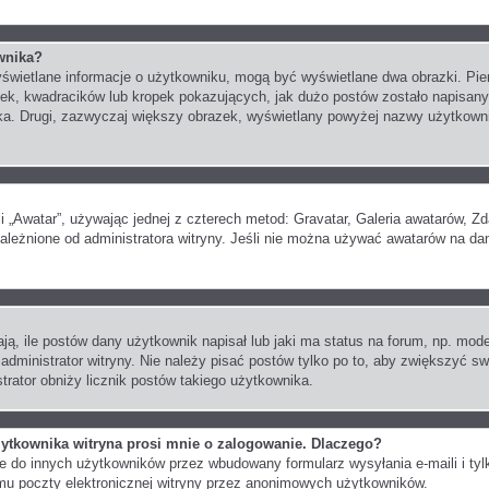
wnika?
wyświetlane informacje o użytkowniku, mogą być wyświetlane dwa obrazki. Pi
ek, kwadracików lub kropek pokazujących, jak dużo postów zostało napisanych
ka. Drugi, zazwyczaj większy obrazek, wyświetlany powyżej nazwy użytkownika
i „Awatar”, używając jednej z czterech metod: Gravatar, Galeria awatarów, Zd
leżnione od administratora witryny. Jeśli nie można używać awatarów na dane
, ile postów dany użytkownik napisał lub jaki ma status na forum, np. mode
administrator witryny. Nie należy pisać postów tylko po to, aby zwiększyć sw
istrator obniży licznik postów takiego użytkownika.
ytkownika witryna prosi mnie o zalogowanie. Dlaczego?
do innych użytkowników przez wbudowany formularz wysyłania e-maili i tylko 
u poczty elektronicznej witryny przez anonimowych użytkowników.