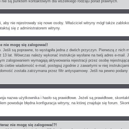
e nie są punktem kontaktowym dla wszelkiego rodzaju porad prawnych.
ji, aby nie rejestrowały się nowe osoby. Właściciel witryny mógł także zablo
aktuj się z administratorem witryny.
le nie mogę się zalogować!
. Jeśli są poprawne, to wystąpiła jedna z dwóch przyczyn. Pierwszą z nic
iż 13 lat. Wówczas należy wykonać instrukcje wysłane na twój adres e-mail. J
zym zalogowaniem wymagają aktywowania rejestracji przez osobę rejestrującą 
 do ciebie wiadomość e-mail, postępuj zgodnie z zawartymi w niej instrukcjami
domość została zatrzymana przez filtr antyspamowy. Jeśli na pewno podany pr
a nazwa użytkownika i hasło są prawidłowe. Jeżeli są prawidłowe, skontaktuj 
em powoduje błędna konfiguracja witryny, na której znajduje się forum. Skon
e teraz nie mogę się zalogować?!