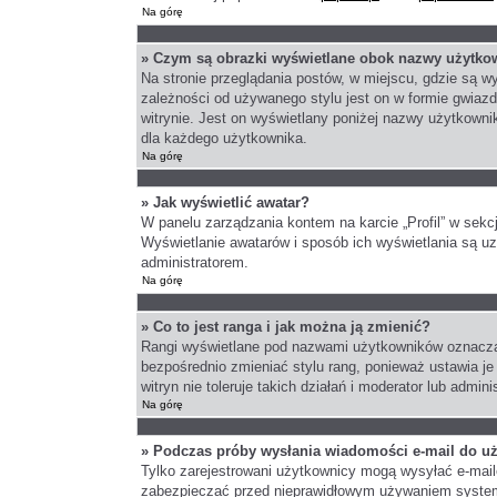
Na górę
» Czym są obrazki wyświetlane obok nazwy użytko
Na stronie przeglądania postów, w miejscu, gdzie są 
zależności od używanego stylu jest on w formie gwiazd
witrynie. Jest on wyświetlany poniżej nazwy użytkowni
dla każdego użytkownika.
Na górę
» Jak wyświetlić awatar?
W panelu zarządzania kontem na karcie „Profil” w sekcj
Wyświetlanie awatarów i sposób ich wyświetlania są uza
administratorem.
Na górę
» Co to jest ranga i jak można ją zmienić?
Rangi wyświetlane pod nazwami użytkowników oznaczają
bezpośrednio zmieniać stylu rang, ponieważ ustawia je 
witryn nie toleruje takich działań i moderator lub admin
Na górę
» Podczas próby wysłania wiadomości e-mail do uż
Tylko zarejestrowani użytkownicy mogą wysyłać e-maile 
zabezpieczać przed nieprawidłowym używaniem system