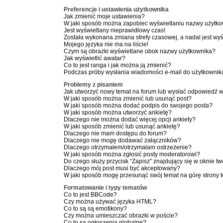
Preferencje i ustawienia użytkownika
Jak zmienić moje ustawienia?
W jaki sposób można zapobiec wyświetlaniu nazwy użytko
Jest wyświetlany nieprawidłowy czas!
Została wykonana zmiana strefy czasowej, a nadal jest wy
Mojego języka nie ma na liście!
Czym są obrazki wyświetlane obok nazwy użytkownika?
Jak wyświetlić awatar?
Co to jest ranga i jak można ją zmienić?
Podczas próby wysłania wiadomości e-mail do użytkownika
Problemy z pisaniem
Jak utworzyć nowy temat na forum lub wysłać odpowiedź 
W jaki sposób można zmienić lub usunąć post?
W jaki sposób można dodać podpis do swojego posta?
W jaki sposób można utworzyć ankietę?
Dlaczego nie można dodać więcej opcji ankiety?
W jaki sposób zmienić lub usunąć ankietę?
Dlaczego nie mam dostępu do forum?
Dlaczego nie mogę dodawać załączników?
Dlaczego otrzymałem/otrzymałam ostrzeżenie?
W jaki sposób można zgłosić posty moderatorowi?
Do czego służy przycisk “Zapisz” znajdujący się w oknie t
Dlaczego mój post musi być akceptowany?
W jaki sposób mogę przesunąć swój temat na górę strony
Formatowanie i typy tematów
Co to jest BBCode?
Czy można używać języka HTML?
Co to są są emotikony?
Czy można umieszczać obrazki w poście?
Co to są ogłoszenia globalne?