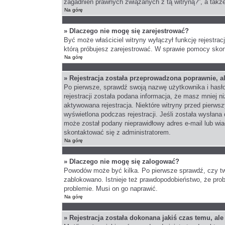
zagadnień prawnych związanych z tą witryną?”, a takż
Na górę
» Dlaczego nie mogę się zarejestrować?
Być może właściciel witryny wyłączył funkcję rejestrac
którą próbujesz zarejestrować. W sprawie pomocy skont
Na górę
» Rejestracja została przeprowadzona poprawnie, a
Po pierwsze, sprawdź swoją nazwę użytkownika i hasło
rejestracji została podana informacja, że masz mniej n
aktywowana rejestracja. Niektóre witryny przed pierws
wyświetlona podczas rejestracji. Jeśli została wysłana
może został podany nieprawidłowy adres e-mail lub wia
skontaktować się z administratorem.
Na górę
» Dlaczego nie mogę się zalogować?
Powodów może być kilka. Po pierwsze sprawdź, czy twoj
zablokowano. Istnieje też prawdopodobieństwo, że probl
problemie. Musi on go naprawić.
Na górę
» Rejestracja została dokonana jakiś czas temu, al