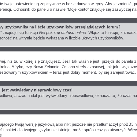
ie twoje ustawienia są zapisywane w bazie danych witryny. Aby je zmienić,
encji. Odnośnik do panelu o nazwie “Moje konto” znajduje się zazwyczaj na 
y użytkownika na liście użytkowników przeglądających forum?
” znajduje się funkcja
Nie pokazuj statusu online
. Włącz tę funkcję, zaznacz
obecność na witrynie będzie wykazana w liczbie ukrytych użytkowników.
ej, niż ta, w której się znajdujesz. Jeśli tak właśnie jest, przejdź do panel
ralna, Afryka, czy Nowa Zelandia. Zmiana strefy czasowej, tak jak i większ
jestrowanym użytkownikiem – teraz jest dobry moment, by się zarejestrować.
 jest wyświetlany nieprawidłowy czas!
idłowo, a czas nadal jest wyświetlany nieprawidłowo, oznacza to, że czas na
rającego twoją wersję językową albo nikt jeszcze nie przetłumaczył phpBB3 n
śli pakiet dla twojego języka nie istnieje, może spróbujesz go utworzyć. Wię
®