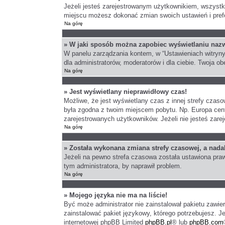
Jeżeli jesteś zarejestrowanym użytkownikiem, wszystk
miejscu możesz dokonać zmian swoich ustawień i prefer
Na górę
» W jaki sposób można zapobiec wyświetlaniu nazw
W panelu zarządzania kontem, w “Ustawieniach witryny
dla administratorów, moderatorów i dla ciebie. Twoja 
Na górę
» Jest wyświetlany nieprawidłowy czas!
Możliwe, że jest wyświetlany czas z innej strefy czasow
była zgodna z twoim miejscem pobytu. Np. Europa cent
zarejestrowanych użytkowników. Jeżeli nie jesteś zare
Na górę
» Została wykonana zmiana strefy czasowej, a nadal
Jeżeli na pewno strefa czasowa została ustawiona praw
tym administratora, by naprawił problem.
Na górę
» Mojego języka nie ma na liście!
Być może administrator nie zainstalował pakietu zawie
zainstalować pakiet językowy, którego potrzebujesz. Je
internetowej phpBB Limited
phpBB.pl
® lub
phpBB.com