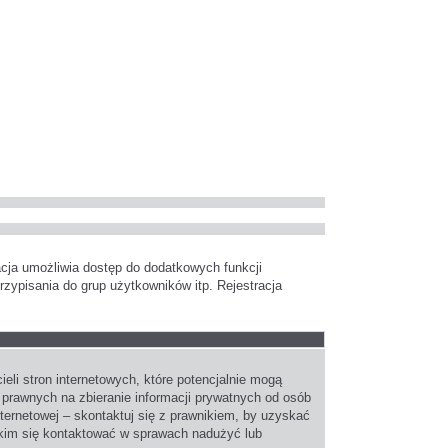
racja umożliwia dostęp do dodatkowych funkcji
rzypisania do grup użytkowników itp. Rejestracja
li stron internetowych, które potencjalnie mogą
 prawnych na zbieranie informacji prywatnych od osób
nternetowej – skontaktuj się z prawnikiem, by uzyskać
Z kim się kontaktować w sprawach nadużyć lub