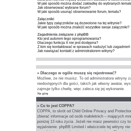
W jaki sposób można dodać zakładkę do wybranych temat
Jak obserwować wybrane forum?
W jaki sposób usunąć obserwowanie forum, tematu?
Załączniki
Jakie typy załączników są dozwolone na tej witrynie?
W jaki sposób można znaleźć wszystkie swoje załączniki?
Zagadnienia związane z phpBB
Kto jest autorem tego oprogramowania?
Dlaczego funkcja X nie jest dostępna?
Z kim się kontaktować w sprawach nadużyć lub zagadnień 
Jak nawiązać kontakt z administratorem witryny?
» Dlaczego w ogóle muszę się rejestrować?
Możliwe, że nie musisz. To od administratora witryny z
niedostępnych dla gości, takich jak własny awatar, wy
zajmuje tylko chwilę, więc zaleca się jej wykonanie.
Na górę
» Co to jest COPPA?
COPPA, to skrót od Child Online Privacy and Protectio
zbierać informacje od osób małoletnich – mających mni
poniżej 13 roku życia. Jeżeli nie masz pewności czy to
wyjaśnienie. phpBB Limited i właściciele tej witryny 