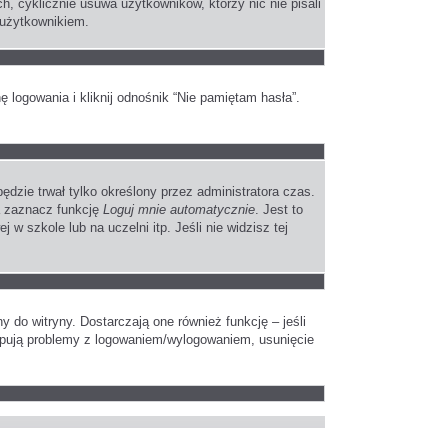
, cyklicznie usuwa użytkowników, którzy nic nie pisali
 użytkownikiem.
logowania i kliknij odnośnik “Nie pamiętam hasła”.
będzie trwał tylko określony przez administratora czas.
a zaznacz funkcję
Loguj mnie automatycznie
. Jest to
 w szkole lub na uczelni itp. Jeśli nie widzisz tej
do witryny. Dostarczają one również funkcję – jeśli
tępują problemy z logowaniem/wylogowaniem, usunięcie